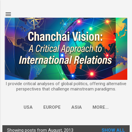
Skip to main content
I provide critical analyses of global politics, offering alternative
perspectives that challenge mainstream paradigms.
USA
EUROPE
ASIA
MORE…
Showing posts from August, 2013
SHOW ALL