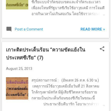
พิจารณาว่าควรโจมตีหรือไม่ ประธานาธิบดีอัส
ซีเรียแบบจำกัดขอบเขตและจำกัดระยะเวลา
ซาดจะต้องรับผิดชอบ “ผมยังไม่ได้ตัดสินใจ แต่
เพื่อลงโทษที่รัฐบาลซีเรียใช้อาวุธเคมี การโจมตี
คิดว่าเป็นเรื่องจำเป็นที่จะต้องสะท้อนให้รู้ว่ามี
อาจกินเวลาไม่เกินสองวัน โดยใช้จรวดร่อนทั้ง
การใช้อาวุธเคมี” ในขณะที่...
จากเรือรบและจากเครื่องบินทิ้งระเบิด โจมตีที่
ตั้งทางทหารซึ่งอาจไม่เกี่ยวข้องกับคลังเก็บ
READ MORE »
Post a Comment
อาวุธเคมี นายจอห์น เคอร์รี รัฐมนตรี
กระทรวงการต่างประเทศเห็นว่าจากหลักฐาน
เท่าที่มี ไม่จำต้องรอการพิสูจน์ใดๆ อีก คืบหน้า
เกาะติดประเด็นร้อน “ความขัดแย้งใน
ล่าสุด : (อัพเดท 28 ส.ค. 17.30 น.) นาย
เดวิด คาเมรอน นายกรัฐมนตรีอังกฤษกล่าว
ประเทศซีเรีย” (7)
ว่าการโจมตีจะต้องทำอย่างเจาะจงเป้าหมาย
และไม่เป็นเหตุชักนำให้ประเทศเข้าสู่ความขัด
August 25, 2013
แย้งในตะวันออกกลางที่มากที่เป็นอยู่ “นี่ไม่ใช่
การเข้าไปเกี่ยวข้องกับสงครามใน
สรุปสถานการณ์ : (อัพเดท 26 ส.ค. 6.30 น.)
ตะวันออกกลาง หรือเปลี่ยนแปลงจุดยืนของเรา
เหตุการณ์ใช้อาวุธเคมีเมื่อวันที่ 21 สิงหาคม
ต่อซีเรีย หรือถลำลึกสู่ความขัดแย้ง” “ต้นเหตุ
ใกล้กรุงดามัสกัส มีผู้เสียชีวิตหลายร้อยราย
จากอาวุธเคมี การใช้อาวุธเคมีนั้นไม่ถูกต้อง
กลายเป็นประเด็นร้อนของซีเรียในขณะนี้
และโลกไม่ควรยืนดูเฉยๆ” นาย Nick
ประธานาธิบดีบารัก โอบามากล่าวว่า
Clegg รองนายกรัฐมนตรีอังกฤษกล่าว...
รัฐบาลอเมริกันให้ความสำคัญอย่างมากกับเหตุ