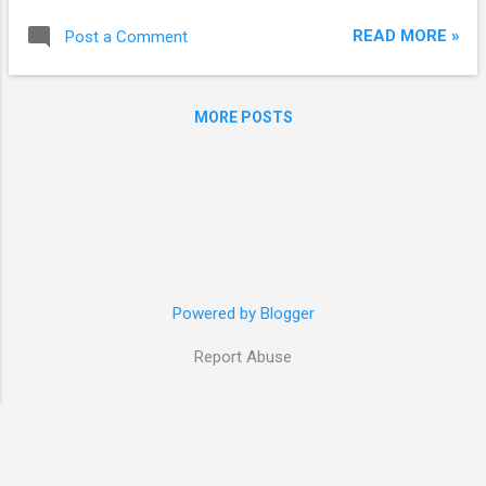
ข่าวการใช้อาวุธเคมีครั้งล่าสุดใกล้กรุงดามัสกัส
READ MORE »
Post a Comment
ประเทศซีเรีย สหรัฐฯ อยู่ระหว่างการตรวจสอบ
ยืนยันว่าเหตุการณ์เป็นอย่างไร พร้อมกับยืนยัน
ว่าสิ่งที่กังวลคือการที่อาวุธเคมีตกอยู่ในมือผู้
MORE POSTS
ก่อการร้าย รัฐบาลอังกฤษกับฝรั่งเศส
ต่างเชื่อว่าการใช้อาวุธเคมีครั้งล่าสุดเป็นฝีมือ
ของรัฐบาลอัสซาด ทั้งรัฐบาลกับฝ่ายต่อ
ต้านรัฐบาลซีเรียต่างกล่าวหาอีกฝ่ายเป็นผู้ใช้
อาวุธเคมีครั้งล่าสุดนี้ ชาติมหาอำนาจ
ทั้งสหรัฐฯ อังกฤษ ฝรั่งเศส แม้กระทั่งรัสเซีย
เรียกร้องให้เจ้าหน้าที่สหประชาชาติเข้าตรวจ
สอบทันที...
Powered by Blogger
Report Abuse