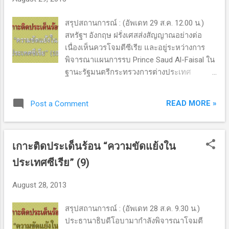
ประกาศยกเลิกแผนร่วมโจมตี นาย
Paul Flynn สมาชิกรัฐสภาพจากพรรคแรงงาน
สรุปสถานการณ์ : (อัพเดท 29 ส.ค. 12.00 น.)
เห็นว่าการที่รัฐบาลโอบามาต้อ...
สหรัฐฯ อังกฤษ ฝรั่งเศสส่งสัญญาณอย่างต่อ
เนื่องเห็นควรโจมตีซีเรีย และอยู่ระหว่างการ
พิจารณาแผนการรบ Prince Saud Al-Faisal ใน
ฐานะรัฐมนตรีกระทรวงการต่างประเทศ
ซาอุดิอาระเบียกล่าวในทำนองเดียวกันเรียกร้อง
ให้นานาชาติจัดการรัฐบาลอัสซาดอย่าง “เฉียบ
READ MORE »
Post a Comment
ขาด จริงจัง” ด้านรัฐบาลซีเรียประกาศ
กร้าวไม่ยอมแพ้ “เราจะทำการปกป้องตนเอง”
พร้อมกับเตือนว่าการโจมตีจะเป็นประโยชน์ต่อ
เกาะติดประเด็นร้อน “ความขัดแย้งใน
อิสราเอลกับอัลกออิดะห์เท่านั้น คืบหน้าล่าสุด :
(อัพเดท 29 ส.ค. 18.30 น.)
ประเทศซีเรีย” (9)
ประธานาธิบดีบารัก โอบามากล่าวว่ารัฐบาลได้
สรุปแล้วว่าระบอบอัสซาดเป็นผู้ใช้อาวุธเคมี แต่
August 28, 2013
ตนยังไม่ตัดสินใจว่าจะโจมตีซีเรีย ยังอยู่
ระหว่างการหารือกับทีมที่ปรึกษา การที่รัฐบาล
สรุปสถานการณ์ : (อัพเดท 28 ส.ค. 9.30 น.)
อัสซาดใช้อาวุธเคมีเป็นอีกหนึ่งเหตุผลในการ
ประธานาธิบดีโอบามากำลังพิจารณาโจมตี