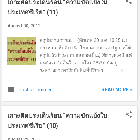
เกาะติดประเด็นร้อน “ความขัดแย้งใน
อาจย้อนอดีต ญี่ปุ่นมีความสามารถสร้างเรือ
บรรทุกเครื่องบินมานานแล้ว เมื่อเริ่ม
ประเทศซีเรีย” (11)
สงครามโลกครั้งที่สองในปี 1941 ญี่ปุ่นในขณะ
นั้นเป็นหนึ่งในไม่กี่ประเทศที่มีกองเรือบรรทุก
August 30, 2013
เครื่องบินขนาดใหญ่และทันสมัยที่สุดในโลก
เป็นผู้สร้างเรือบรรทุกเครื่องบินที่ใหญ่ที่สุดใน
สรุปสถานการณ์ : (อัพเดท 30 ส.ค. 10.25 น.)
โลกในสมัยนั้น คือเรือชินาโน (Shinano) มี
ประธานาธิบดีบารัก โอบามากล่าวว่ารัฐบาลได้
ระวางขับน้ำถึง 62,000 ตัน (หรือหนักกว่าเรือ
สรุปแล้วว่าระบอบอัสซาดเป็นผู้ใช้อาวุธเคมี แต่
จักรีนฤเบศรกว่า 5 เท่า) กองทัพญี่ปุ่นอาศัยกอง
ตนยังไม่ตัดสินใจว่าจะโจมตีซีเรีย ยังอยู่
เรือบรรทุกเครื่องบินส่งเครื่องบินรุกรานหลาย
ระหว่างการหารือกับทีมที่ปรึกษา ส่วน
ประเทศ รวมทั้งการโจมตีเพิร์ลฮาเบอร์นำ
คณะมนตรีความมั่นคงสหประชาชาติไม่มีข้อ
สหรัฐอเมริกาเข้าสู่สงครามโลกเต็มตัว ข้อ
มติอนุมัติการใช้กำลังทหารโจมตีซีเรีย
READ MORE »
Post a Comment
วิพากษ์เรือ...
เนื่องจากรัสเซียใช้สิทธิยับยั้ง พรรค
แรงงาน พรรคฝ่ายค้านของอังกฤษต้องการให้
รัฐบาลแสดงหลักฐานที่มีน้ำหนักว่ารัฐบาลซีเรีย
เกาะติดประเด็นร้อน “ความขัดแย้งใน
ผู้เป็นใช้อาวุธเคมีก่อนสนับสนุนรัฐบาลโจมตี
ซีเรีย คืบหน้าล่าสุด : (อัพเดท 30 ส.ค. 10.25
ประเทศซีเรีย” (10)
น.) ล่าสุด รัฐสภาอังกฤษไม่เห็นชอบที่
รัฐบาลจะโจมตีซีเรีย นายกรัฐมนตรีคาเมรอน
August 29, 2013