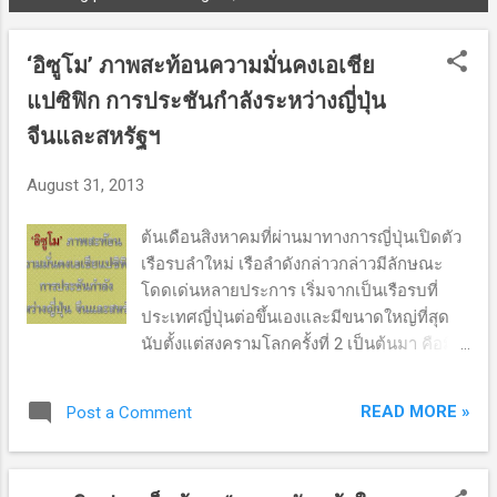
P
o
‘อิซูโม’ ภาพสะท้อนความมั่นคงเอเชีย
s
t
แปซิฟิก การประชันกำลังระหว่างญี่ปุ่น
s
จีนและสหรัฐฯ
August 31, 2013
ต้นเดือนสิงหาคมที่ผ่านมาทางการญี่ปุ่นเปิดตัว
เรือรบลำใหม่ เรือลำดังกล่าวกล่าวมีลักษณะ
โดดเด่นหลายประการ เริ่มจากเป็นเรือรบที่
ประเทศญี่ปุ่นต่อขึ้นเองและมีขนาดใหญ่ที่สุด
นับตั้งแต่สงครามโลกครั้งที่ 2 เป็นต้นมา คือมี
ขนาดความยาว 248 เมตร มีระวางขับน้ำเต็มที่
24,000 ตัน ตั้งชื่อเรือว่า อิซูโม ( Izumo )
READ MORE »
Post a Comment
ทางการญี่ปุ่นจัดให้เรือดังกล่าวเป็นเรือพิฆาต
สามารถบรรทุกเฮลิคอปเตอร์จำนวน 9-14 ลำ
คาดว่าจะเริ่มเข้าประจำการในปี 2015