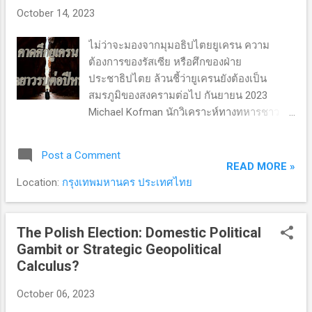
ปลอดภัย เฉพาะวันแรกวันเดียวอิสราเอลตาย
October 14, 2023
หลายร้อย บาดเจ็บเป็นพัน สื่อทั่วโลกเสนอข่าว
อันน่าตกตะลึง พวกฮามาสโห่ร้องความสำเร็จ
ไม่ว่าจะมองจากมุมอธิปไตยยูเครน ความ
ย้อนรอยการลุกฮือครั้งที่ 2: การรบกับอิสราเอล
ต้องการของรัสเซีย หรือศึกของฝ่าย
ครั้งนี้กลุ่มฮามาส (Hamas)ใช้เหตุผลคล้ายกับ
ประชาธิปไตย ล้วนชี้ว่ายูเครนยังต้องเป็น
การลุกฮือครั้งที่ 2 (Second Intifada) หรือการ
สมรภูมิของสงครามต่อไป กันยายน 2023
ลุกฮือแห่งอัล-อักซอร์ (Al-Aqsa Intifada) การ
Michael Kofman นักวิเคราะห์ทางทหารชาว
ลุกฮือครั้งที่ 2 เริ่มต้น 28 กันยายน 2000 เมื่อเอ
สหรัฐเชื้อสายยูเครนจาก Center for Naval
เรียล ชารอน (Ariel Sharon) หัวหน้าพรรคลีคูต
Analyses (CNA) ชี้ว่าตอนนี้ทั้งยูเครนกับรัสเซีย
Post a Comment
(Likud) เดินทางไปที่เขตวิหารศักดิ์สิทธิ์ Temple
ต่างใช้ทหารสำรอง ฝ่ายใดจะชนะหรือแพ้ขึ้น
READ MORE »
Mount ...
กับการบริหารกำลังทหาร รักษาอำนาจการรบ
Location:
กรุงเทพมหานคร ประเทศไทย
และมีกระสุนเพียงพอ ช่วงเดือนกันยายน 2023
กองทัพยูเครนยังเป็นฝ่ายรุก ตีแนวป้องกัน
รัสเซียกว้างมากขึ้น หวังได้ดินแดนคืนโดย
The Polish Election: Domestic Political
เฉพาะจุดสำคัญอย่างพื้นที่ชายฝั่ง (เพื่อการ
Gambit or Strategic Geopolitical
ติดต่อทางทะเล) เป็นเครื่องบ่งชี้ว่ารัสเซียพ่าย
Calculus?
แพ้ ต้องตามต่อว่ากองทัพยูเครนทำได้จริงหรือ
October 06, 2023
ไม่ สามารถรักษาพื้นที่ไว้ได้ไหม ปัญหา