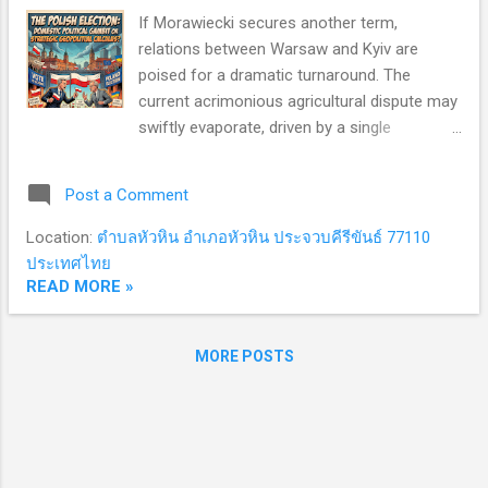
ของกองทัพยูเครนคืออาวุธกับกระสุนไม่พอครบ
If Morawiecki secures another term,
ทุกจุด เช่น บางพื้นที่ขาดเครื่องทำลายทุ่น
relations between Warsaw and Kyiv are
ระเบิดสมัยใหม่ ระบบป้องกันภัยทางอากาศ
poised for a dramatic turnaround. The
ระยะใกล้ไม่ครอบคลุม ลูกจรวดไม่พอเพราะ
current acrimonious agricultural dispute may
ชาติตะวันตกผลิตไม่ทัน เอื้อให้รัสเซียใช้
swiftly evaporate, driven by a single
ประโยชน์จากเฮลิคอปเตอร์โจมตี ทักษะการใช้
overriding imperative: the war in Ukraine
รถถังรถหุ้มเกราะยังต่ำ ไม่สามารถใช้ส่วนที่เป็น
must be sustained at all costs. Poland’s
เทคโนโลยีระดับสูง ทักษะการรบพื้นฐานยังต้อง
Post a Comment
pivotal role as Ukraine’s strategic rear and
ฝึกเพิ่มเติม คาดรัสเซียหวังพักรบให้ศึกยืดเยื...
primary military lifeline is facing an
Location:
ตำบลหัวหิน อำเภอหัวหิน ประจวบคีรีขันธ์ 77110
unprecedented test. Polish Prime Minister
ประเทศไทย
Mateusz Morawiecki recently adopted a
READ MORE »
hardline stance, announcing a suspension of
new arms deliveries to Kyiv. Warsaw justified
MORE POSTS
the move by citing an urgent need to protect
domestic farmers from a massive influx of
cheap Ukrainian agricultural products—
specifically corn, wheat, and sunflower oil—
which has flooded local markets and