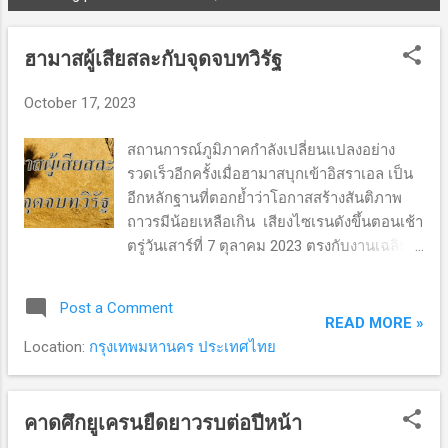
P
o
ฮามาสผู้เสียสละกับจุดจบทวิรัฐ
s
t
October 17, 2023
s
สถานการณ์ภูมิภาคกำลังเปลี่ยนแปลงอย่าง
รวดเร็วอีกครั้งเมื่อฮามาสบุกเข้าอิสราเอล เป็น
อีกหลักฐานที่ตอกย้ำว่าโอกาสสร้างสันติภาพ
ถาวรมีน้อยเหลือเกิน เสียงไซเรนดังขึ้นตอนเช้า
ตรู่วันเสาร์ที่ 7 ตุลาคม 2023 ตรงกับงานเฉลิม
ฉลองของชาวยิว จุดเริ่มการสูญเสียครั้งใหญ่
ของอิสราเอลในรอบหลายทศวรรษ ในเวลาไม่
Post a Comment
ถึงชั่วโมงจรวดหลายพันลูกยิงใส่อิสราเอล Iron
READ MORE »
Dome ที่ว่าดีเลิศไม่สามารถสกัดจรวดได้
Location:
กรุงเทพมหานคร ประเทศไทย
ทั้งหมด กองกำลังฮามาสนับร้อยฝ่าแนวกั้นเข้าสู่
ตัวเมืองบ้านเรือนคนอิสราเอล ประชาชนหนี
ตายกันจ้าละหวั่น เสียงร้องไห้ของเด็กๆ ได้ยิน
คาดศึกยูเครนยืดยาวรบต่อปีหน้า
กันทั่ว หลายคนโดนจับเป็นตัวประกัน ไม่มีที่ใด