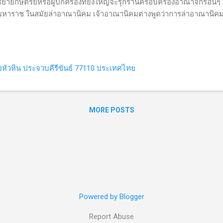
ยายกษัตริย์หรือผู้ปกครองที่ยิ่งใหญ่จะรุกรานครอบครองอาณาจักรอื่นๆ 
มหาราช ในสมัยล่าอาณานิคม เจ้าอาณานิคมต่างพูดว่าการล่าอาณานิคม
โยชน์แต่ได้สร้างความเจริญแก่คนป่า รัฐบาลปูตินเห็นว่าหากยูเ
คาม จึงส่งกองทัพนับแสนรุกรานยูเครน แม้การทำเช่นนี้ผิดกฎหมายระหว่
มมั่นคงสำคัญกว่า ไม่ต่างจากอิสราเอลที่ทำต่อปาเลสไตน์ ฮามาส ฮิซ
งครามโค่นล้มระบอบซัดดัม ฮุสเซน ดังนั้น ไม่ว่าเหตุผลข้ออ้างถูกหร
หัวหิน ประจวบคีรีขันธ์ 77110 ประเทศไทย
...
MORE POSTS
Powered by Blogger
Report Abuse