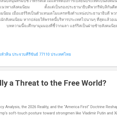
สนับสนุนทรัมป์ชี้ว่าพรรคเดโมแครทต้องการเปลี่ยนประเทศเป็นสังคม
แนวทางสังคมนิยม ตั้งแต่เป็นรองประธานาธิบดีพวกรีพับลิกันตีตรา
คมนิยม เมื่อแฮร์ริสเป็นตัวแทนเดโมแครทชิงตำแหน่งประธานาธิบดี พวกรี
นนักสังคมนิยม หากปล่อยให้พรรคนี้บริหารประเทศไปนานๆ ที่สุดแล้วอเ
วามนี้จะศึกษามุมมองที่ชี้ว่ากมลา แฮร์ริสเป็นฝ่ายซ้ายสังคมนิยม เ
ฎาคม 2024 บนเวทีหาเสียงทรัม์กล่าวว่ารองประธานาธิบดีกมลา แฮร
พรรคเดโมแครท “เป็นคนบ้าหัวรุนแรงฝ่ายซ้าย ( 'radical left lunatic'
เราถ้าชนะเลือกตั้ง” สิงหาคม 2024 ทรัมป์โจมตีว่าแฮร์ริส “เป็นคอมมิ
munist' ) นโยบายของเธอทำไม่...
หัวหิน ประจวบคีรีขันธ์ 77110 ประเทศไทย
ly a Threat to the Free World?
icy Analysis, the 2026 Reality, and the "America First" Doctrine Resh
mp’s soft-touch posture toward strongmen like Vladimir Putin and Xi