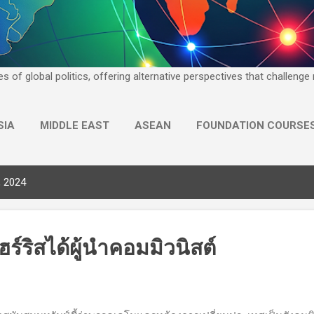
yses of global politics, offering alternative perspectives that challen
SIA
MIDDLE EAST
ASEAN
FOUNDATION COURSE
MORE…
GLOBAL DISCOVERY
, 2024
แฮร์ริสได้ผู้นำคอมมิวนิสต์