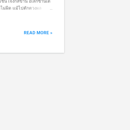
เช่น เจงกิสข่าน อเล็กซานเด
ไม่ผิด แม้ไปตักตวงผล
ครนเป็นสมาชิกนาโตเป็นภัย
างประเทศแต่รัสเซียเห็นว่า
บอลเลาะห์ในเลบานอน สหรัฐ
READ MORE »
ือผิด เรื่องนี้ไม่สำคัญ