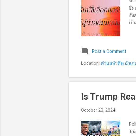
พวก
ยึด
สัง
เป็
บทค
กรก
แทน
Post a Comment
ของ
com
Location:
ตำบลหัวหิน อำเภอ
Is Trump Real
October 20, 2024
Pol
Tru