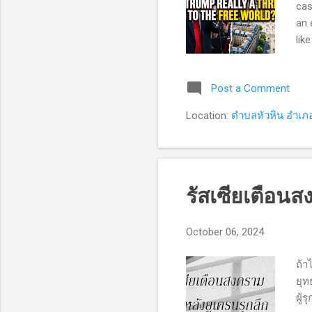
cas
an 
lik
loo
the
Post a Comment
"Ch
Lib
Location:
ตำบลหัวหิน อำเภอ
dem
รัสเซียเตือนส
October 06, 2024
ถ้า
ยุท
ผู้