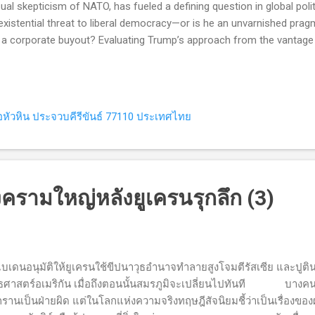
ual skepticism of NATO, has fueled a defining question in global polit
existential threat to liberal democracy—or is he an unvarnished pragm
e a corporate buyout? Evaluating Trump’s approach from the vantage 
king past campaign rhetoric. It demands examining hard policy outco
 quiet unraveling of the post-WWII international consensus. 1. World
ief Negotiator" Critics from the establishment view Trump as a leader 
eral Internationalism —the long-standing belief that American power
หัวหิน ประจวบคีรีขันธ์ 77110 ประเทศไทย
ocratic values across the globe. The Opposition's Diagnosis: ...
งครามใหญ่หลังยูเครนรุกลึก (3)
ไบเดนอนุมัติให้ยูเครนใช้ขีปนาวุธอำนาจทำลายสูงโจมตีรัสเซีย และปูต
ธศาสตร์อเมริกัน เมื่อถึงตอนนั้นสมรภูมิจะเปลี่ยนไปทันที บางคนให
รุกรานเป็นฝ่ายผิด แต่ในโลกแห่งความจริงทฤษฎีสัจนิยมชี้ว่าเป็นเรื่องข