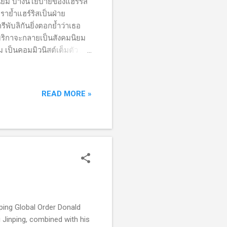
นิยม บางนโยบายของแฮร์ริส
ย้ำแฮร์ริสเป็นฝ่าย
พับลิกันยิ่งตอกย้ำว่าเธอ
มริกาจะกลายเป็นสังคมนิยม
ป็นคอมมิวนิสต์เต็มตัว :
์ริส ( Kamala Harris) ตัว
 ) เธอคนนี้จะทำลายประเทศ
วนิสต์เต็มตัว” ( 'full
READ MORE »
aping Global Order Donald
 Jinping, combined with his