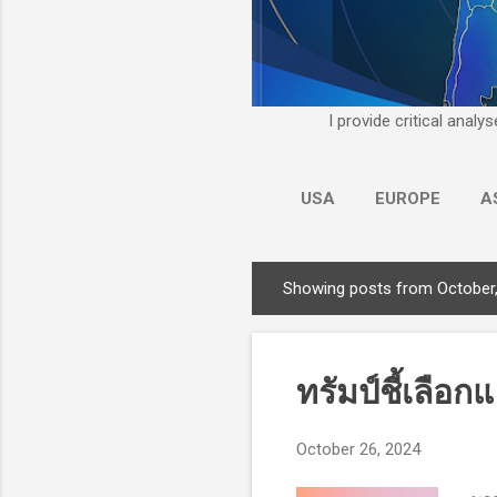
I provide critical anal
USA
EUROPE
A
Showing posts from October
P
o
s
t
ทรัมป์ชี้เลือก
s
October 26, 2024