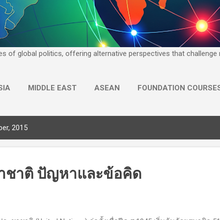
yses of global politics, offering alternative perspectives that challen
SIA
MIDDLE EAST
ASEAN
FOUNDATION COURSE
MORE…
GLOBAL DISCOVERY
er, 2015
าชาติ ปัญหาและข้อคิด