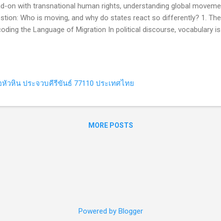
d-on with transnational human rights, understanding global movemen
stion: Who is moving, and why do states react so differently? 1. 
oding the Language of Migration In political discourse, vocabulary is r
 framing . Establishing clear definitions is the crucial first step towa
ernational law, human rights, and state policies. Migrant: The Umbrell
ernational Organization for Migration (IOM) defines a migrant as 
ir country of origin. Generally, this refers to a stay exceeding one yea
หัวหิน ประจวบคีรีขันธ์ 77110 ประเทศไทย
ers mixed migration flows , encompassing economic workers, internat
MORE POSTS
Powered by Blogger