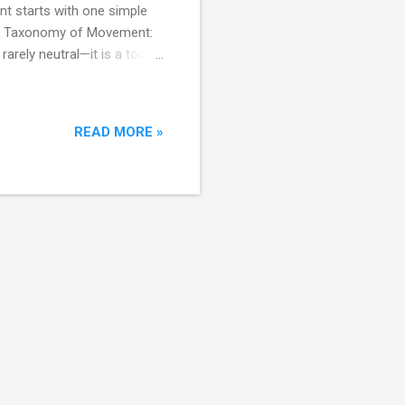
t starts with one simple
The Taxonomy of Movement:
arely neutral—it is a tool
rd understanding
a Term Definition: The
anyone who moves away from
READ MORE »
r. Key Characteristics: It
ional st...