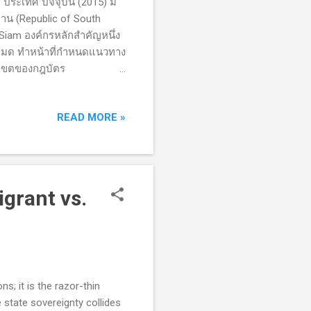
1 ประเทศ ปัจจุบัน (2015) มี
าน (Republic of South
อ Siam องค์กรหลักสำคัญหนึ่ง
้งหมด ทำหน้าที่กำหนดแนวทาง
บเขตของกฎบัตร
ะเทศ ปกติจะเรียกประชุม
 เป็นการประชุมเดียวที่
READ MORE »
ุคคลสำคัญเกือบ 200
ชชา เริ่มด้วยแถลงการณ์ของ
ทศมักจะกล่าวแถลงการณ์ด้วย
ประเทศ อาจนำเสนอปัญหาภาย
grant vs.
ns; it is the razor-thin
 state sovereignty collides