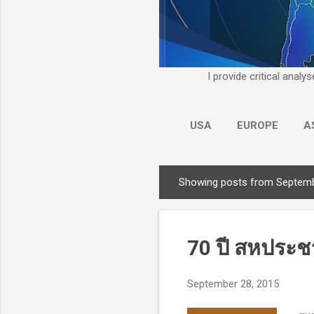
I provide critical anal
USA
EUROPE
A
Showing posts from Septemb
P
o
s
t
70 ปี สหประช
s
September 28, 2015