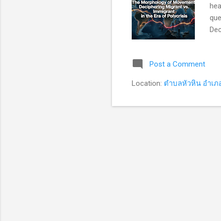
hea
que
Dec
for
int
Post a Comment
Int
the
Location:
ตำบลหัวหิน อำเภอ
cov