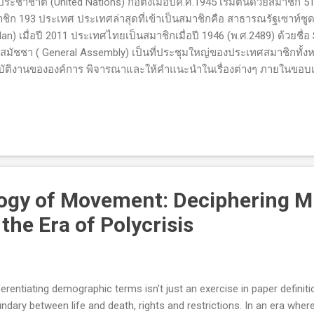
ระชาชาติ (United Nations) ก่อตั้งเมื่อปีค.ศ.1945 เริ่มต้นด้วยสมาชิก 5
ชิก 193 ประเทศ ประเทศล่าสุดที่เข้าเป็นสมาชิกคือ สาธารณรัฐเซาท์ซูด
an) เมื่อปี 2011 ประเทศไทยเป็นสมาชิกเมื่อปี 1946 (พ.ศ.2489) ด้วยชื่
 สมัชชา ( General Assembly) เป็นที่ประชุมใหญ่ของประเทศสมาชิกทั
บัติงานขององค์การ พิจารณาและให้คำแนะนำในเรื่องต่างๆ ภายในขอ
ระชาชาติ ปัญหาเกี่ยวกับการรักษาสันติภาพและความมั่นคงระหว่างปร
ชชาปีละครั้งที่สำนักงานใหญ่นครนิวยอร์ก เว้นแต่มีการเรียกประชุมพิเศษ
แทนสมาชิกทุกประเทศเข้าร่วมโดยพร้อมเพรียง การประชุมที่รวมผู้นำ บ
เทศมาอยู่ในที่เดียวกัน กันยายนของทุกปีคือช่วงเริ่มการประชุมของสมั
ละประเทศ เป็นช่วงที่เรียกว่า “ General Debate ” ผู้นำของแต่ละประเ
อง เนื้อหาถ้อยแถลงมักเกี่ยวข้องวิสัยทัศน์ นโยบายแม่บทของแต่ละ
ร...
gy of Movement: Deciphering Mi
the Era of Polycrisis
ferentiating demographic terms isn't just an exercise in paper definitio
ndary between life and death, rights and restrictions. In an era where