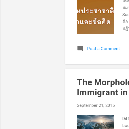
สหป
สมา
Sud
คือ
ปฏิ
สหป
สมั
Post a Comment
ตัว
ประ
แต่
ตนเ
ในห
The Morpholo
Immigrant in 
September 21, 2015
Dif
bou