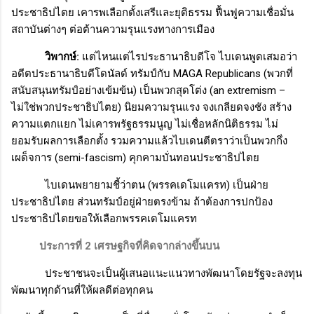
ประชาธิปไตย เคารพเลือกตั้งเสรีและยุติธรรม ฟื้นฟูความเชื่อมั่น
สถาบันต่างๆ ต่อต้านความรุนแรงทางการเมือง
วิพากษ์:
แต่ไหนแต่ไรประธานาธิบดีโจ ไบเดนพูดเสมอว่า
อดีตประธานาธิบดีโดนัลด์ ทรัมป์กับ
MAGA Republicans (
พวกที่
สนับสนุนทรัมป์อย่างเข้มข้น) เป็นพวกสุดโต่ง (
an extremism –
ไม่ใช่พวกประชาธิปไตย) นิยมความรุนแรง จงเกลียดจงชัง สร้าง
ความแตกแยก ไม่เคารพรัฐธรรมนูญ ไม่เชื่อหลักนิติธรรม ไม่
ยอมรับผลการเลือกตั้ง รวมความแล้วไบเดนตีตราว่าเป็นพวกกึ่ง
เผด็จการ (
semi-fascism)
คุกคามบั่นทอนประชาธิปไตย
ไบเดนพยายามชี้ว่าตน (พรรคเดโมแครท) เป็นฝ่าย
ประชาธิปไตย ส่วนทรัมป์อยู่ฝ่ายตรงข้าม ถ้าต้องการปกป้อง
ประชาธิปไตยขอให้เลือกพรรคเดโมแครท
ประการที่
2
เศรษฐกิจที่คิดจากล่างขึ้นบน
ประชาชนจะเป็นผู้เสนอแนะแนวทางพัฒนาโดยรัฐจะลงทุน
พัฒนาทุกด้านที่ให้ผลดีต่อทุกคน