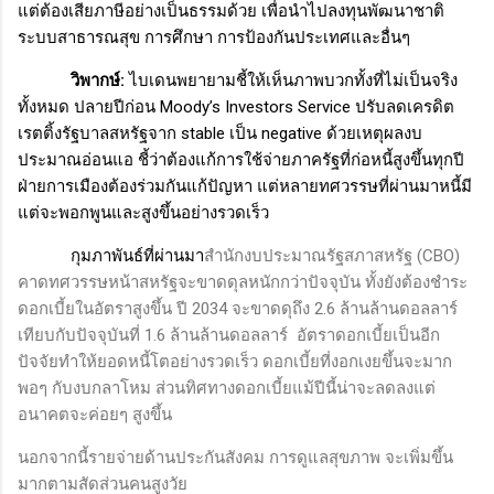
แต่ต้องเสียภาษีอย่างเป็นธรรมด้วย เพื่อนำไปลงทุนพัฒนาชาติ
ระบบสาธารณสุข การศึกษา การป้องกันประเทศและอื่นๆ
วิพากษ์:
ไบเดนพยายามชี้ให้เห็นภาพบวกทั้งที่ไม่เป็นจริง
ทั้งหมด ปลายปีก่อน
Moody’s Investors Service
ปรับลดเครดิต
เรตติ้งรัฐบาลสหรัฐจาก
stable
เป็น
negative
ด้วยเหตุผลงบ
ประมาณอ่อนแอ ชี้ว่าต้องแก้การใช้จ่ายภาครัฐที่ก่อหนี้สูงขึ้นทุกปี
ฝ่ายการเมืองต้องร่วมกันแก้ปัญหา แต่หลายทศวรรษที่ผ่านมาหนี้มี
แต่จะพอกพูนและสูงขึ้นอย่างรวดเร็ว
กุมภาพันธ์ที่ผ่านมา
สำนักงบประมาณรัฐสภาสหรัฐ (
CBO)
คาดทศวรรษหน้าสหรัฐจะขาดดุลหนักกว่าปัจจุบัน ทั้งยังต้องชำระ
ดอกเบี้ยในอัตราสูงขึ้น ปี 2034 จะขาดดุถึง
2.6
ล้านล้านดอลลาร์
เทียบกับปัจจุบันที่
1.6
ล้านล้านดอลลาร์
อัตราดอกเบี้ยเป็นอีก
ปัจจัยทำให้ยอดหนี้โตอย่างรวดเร็ว ดอกเบี้ยที่งอกเงยขึ้นจะมาก
พอๆ กับงบกลาโหม ส่วนทิศทางดอกเบี้ยแม้ปีนี้น่าจะลดลงแต่
อนาคตจะค่อยๆ สูงขึ้น
นอกจากนี้รายจ่ายด้านประกันสังคม การดูแลสุขภาพ จะเพิ่มขึ้น
มากตามสัดส่วนคนสูงวัย