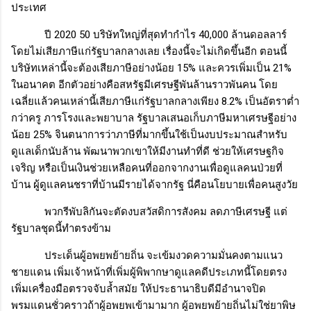
ประเทศ
ปี
2020 50
บริษัทใหญ่ที่สุดทำกำไร
40,000
ล้านดอลลาร์
โดยไม่เสียภาษีแก่รัฐบาลกลางเลย เรื่องนี้จะไม่เกิดขึ้นอีก ตอนนี้
บริษัทเหล่านี้จะต้องเสียภาษีอย่างน้อย
15%
และควรเพิ่มเป็น
21%
ในอนาคต อีกตัวอย่างคือสหรัฐมีเศรษฐีพันล้านราวพันคน โดย
เฉลี่ยแล้วคนเหล่านี้เสียภาษีแก่รัฐบาลกลางเพียง
8.2%
เป็นอัตราต่ำ
กว่าครู ภารโรงและพยาบาล รัฐบาลเสนอเก็บภาษีมหาเศรษฐีอย่าง
น้อย
25%
จินตนาการว่าภาษีที่มากขึ้นใช้เป็นงบประมาณสำหรับ
ดูแลเด็กนับล้าน พัฒนาพวกเขาให้มีงานทำที่ดี ช่วยให้เศรษฐกิจ
เจริญ หรือเป็นเงินช่วยเหลือคนที่ออกจากงานเพื่อดูแลคนป่วยที่
บ้าน ผู้ดูแลคนชราที่บ้านมีรายได้จากรัฐ นี่คือนโยบายเพื่อคนสูงวัย
พวกรีพับลิกันจะตัดงบสวัสดิการสังคม ลดภาษีเศรษฐี แต่
รัฐบาลชุดนี้ทำตรงข้าม
ประเด็นผู้อพยพย้ายถิ่น จะเข้มงวดความมั่นคงตามแนว
ชายแดน เพิ่มเจ้าหน้าที่เพิ่มผู้พิพากษาดูแลคดีประเภทนี้โดยตรง
เพิ่มเครื่องมือตรวจจับล้ำสมัย ให้ประธานาธิบดีมีอำนาจปิด
พรมแดนชั่วคราวถ้าผู้อพยพเข้ามามาก ผู้อพยพย้ายถิ่นไม่ใช่ยาพิษ