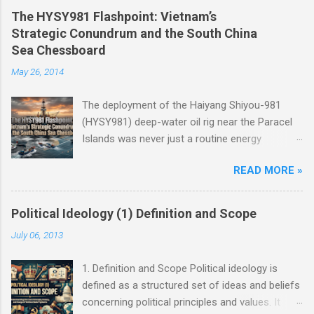
The HYSY981 Flashpoint: Vietnam’s
Strategic Conundrum and the South China
Sea Chessboard
May 26, 2014
The deployment of the Haiyang Shiyou-981
(HYSY981) deep-water oil rig near the Paracel
Islands was never just a routine energy
exploration mission. Instead, it served as a
READ MORE »
masterclass in China’s gray-zone tactics ,
meticulously engineered to test the breaking
points of both Vietnam and ASEAN. The
Political Ideology (1) Definition and Scope
ultimate conundrum for Hanoi and the wider
July 06, 2013
region remains highly relevant today: How do
you push back against creeping normalization
1. Definition and Scope Political ideology is
without sacrificing sovereignty, while avoiding
defined as a structured set of ideas and beliefs
an asymmetric war? The answer lies not at the
concerning political principles and values. It
barrel of a gun, but in the sophisticated art of