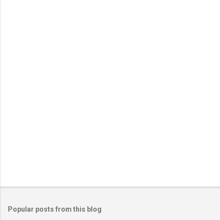
m
e
n
t
s
Popular posts from this blog