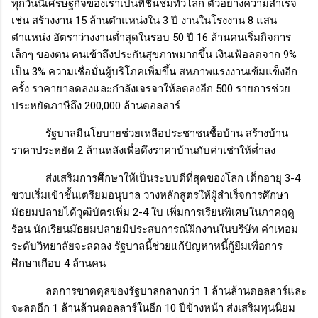
ทุกวันนี้เศรษฐกิจของเราเป็นที่ชื่นชมทั่วโลก ตัวอย่างความสำเร็จ
เช่น สร้างงาน
15
ล้านตำแหน่งใน
3
ปี งานในโรงงาน 8 แสน
ตำแหน่ง อัตราว่างงานต่ำสุดในรอบ
50
ปี
16
ล้านคนเริ่มกิจการ
เล็กๆ ของตน คนเข้าถึงประกันสุขภาพมากขึ้น เงินเฟ้อลดจาก
9%
เป็น
3%
ความเชื่อมั่นผู้บริโภคเพิ่มขึ้น สหภาพแรงงานเข้มแข็งอีก
ครั้ง ราคายาลดลงและกำลังเจรจาให้ลดลงอีก
500
รายการช่วย
ประหยัดภาษีถึง
200,000
ล้านดอลลาร์
รัฐบาลมีนโยบายช่วยเหลือประชาชนซื้อบ้าน สร้างบ้าน
ราคาประหยัด
2
ล้านหลังเพื่อดึงราคาบ้านกับค่าเช่าให้ต่ำลง
ส่งเสริมการศึกษาให้เป็นระบบดีที่สุดของโลก เด็กอายุ
3-4
ขวบเริ่มเข้าชั้นเตรียมอนุบาล วางหลักสูตรให้ผู้สำเร็จการศึกษา
มัธยมปลายได้วุฒิบัตรเพิ่ม
2-4
ใบ เพิ่มการเรียนพิเศษในภาคฤดู
ร้อน นักเรียนมัธยมปลายมีประสบการณ์ฝึกงานในบริษัท ค่าเทอม
ระดับวิทยาลัยจะลดลง รัฐบาลนี้ช่วยแก้ปัญหาหนี้กู้ยืมเพื่อการ
ศึกษาเกือบ
4
ล้านคน
ลดการขาดดุลของรัฐบาลกลางกว่า
1
ล้านล้านดอลลาร์
และ
จะลดอีก 1 ล้านล้านดอลลาร์ในอีก
10
ปีข้างหน้า ส่งเสริมทุนนิยม