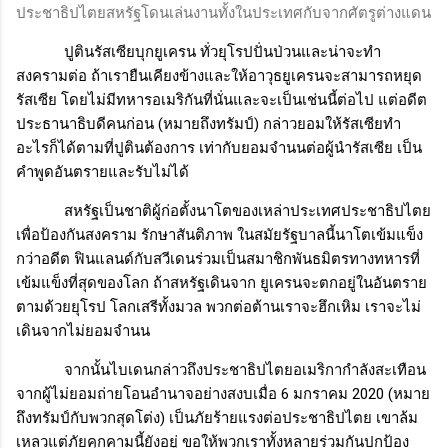
ประชาธิปไตยสหรัฐโดนเล่นงานทั้งในประเทศกับจากศัตรูต่างแดน
ปูตินรัสเซียบุกยูเครน ทั่วยุโรปปั่นป่วนและน่าจะทำ
สงครามต่อ ถ้าเรายืนเคียงข้างและให้อาวุธยูเครนจะสามารถหยุด
รัสเซีย โดยไม่มีทหารอเมริกันที่นั่นและจะเป็นเช่นนี้ต่อไป แต่อดีต
ประธานาธิบดีคนก่อน (หมายถึงทรัมป์) กล่าวยอมให้รัสเซียทำ
อะไรก็ได้ตามที่ปูตินต้องการ เท่ากับยอมจำนนต่อผู้นำรัสเซีย เป็น
คำพูดอันตรายและรับไม่ได้
สหรัฐเป็นชาติผู้ก่อตั้งนาโตของเหล่าประเทศประชาธิปไตย
เพื่อป้องกันสงคราม รักษาสันติภาพ ในสมัยรัฐบาลนี้นาโตเข้มแข็ง
กว่าอดีต ฟินแลนด์กับสวีเดนร่วมเป็นสมาชิกพันธมิตรทางทหารที่
เข้มแข็งที่สุดของโลก ถ้าสหรัฐเดินจาก ยูเครนจะตกอยู่ในอันตราย
ตามด้วยยุโรป โลกเสรีทั้งมวล พวกต่อต้านเราจะฮึกเหิม เราจะไม่
เดินจากไม่ยอมจำนน
จากนั้นไบเดนกล่าวถึงประชาธิปไตยอเมริกากำลังสะเทือน
จากผู้ไม่ยอมถ่ายโอนอำนาจอย่างสงบเมื่อ
6
มกราคม
2020 (
หมาย
ถึงทรัมป์กับพวกสุดโต่ง) เป็นภัยร้ายแรงต่อประชาธิปไตย เขาล้ม
เหลวแต่ภัยคุกคามนี้ยังอยู่ ขอให้พวกเราทั้งหลายร่วมกันปกป้อง