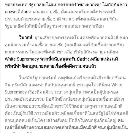
ของประเทศ รัฐบาลจะไม่แยกครอบครัวของพวกเขา ไม่กีดกันชาว
ต่างชาติด้วย
ศาสนาความเชื่อ ตั้งแต่แรกเริ่มก่อตั้งประเทศนี้
ประกอบด้วยชนหลายเชื้อชาติ พวกเขาทั้งหมดคือคนอเมริกัน
รัฐบาลยึดมั่นสิทธิขั้นพื้นฐาน ความเสมอภาคเท่าเทียม
วิพากษ์:
ฐานเสียงของพรรคเดโมแครทคือพวกคนผิวสี ชนก
ลุ่มน้อยรวมทั้งคนเชื้อสายเอเชีย (พลเมืองอเมริกันเชื้อสายเอเชีย)
พวกกรรมกร ในขณะที่คนผิวขาวเลือกรีพับลิกัน หลายคนนิยม
White Supremacy
พวกนี้สนับสนุนทรัมป์อย่างเหนียวแน่น แม้
ทรัมป์ทำผิดกฎหมายหลายเรื่องที่คดีความจบแล้ว
ในสมัยรัฐบาลทรัมป์ เหตุขัดแย้งเรื่องคนผิวสี เกลียดชังคน
จีน ทรัมป์มักแสดงท่าทีสนับสนุนพวกผิวขาวสุดโต่งที่นิยม
White
Supremacy
เรื่องที่คนผิวขาวบางกลุ่มเห็นว่าตนเป็นผู้ปกครอง
ประเทศอันชอบธรรม มีอภิสิทธิ์เหนือชนกลุ่มน้อยชนเชื้อสายอื่นๆ
เป็นความชอบธรรมที่คนผิวขาวใช้ชีวิตอย่างหรูหรา ส่วนคนผิวสี
ต้องเป็นผู้รับใช้ การเหยียดผิวเหยียดเชื้อชาติในสหรัฐไม่ใช่ทัศนคติ
ส่วนบุคคลแต่เป็นโครงสร้างสังคม ยึดถือในคนกลุ่มก้อนใหญ่
คน
เหล่านี้ต่อต้านความเสมอภาคเท่าเทียมแม้คนผิวสี ชนกลุ่มน้อยเป็น