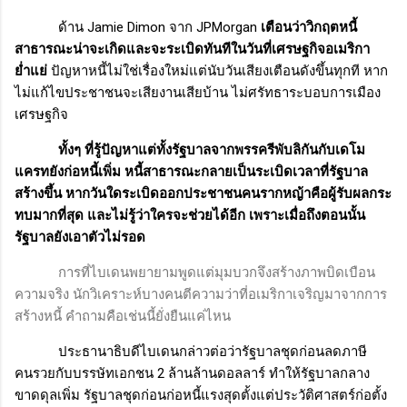
ด้าน
Jamie Dimon
จาก
JPMorgan
เตือนว่าวิกฤตหนี้
สาธารณะน่าจะเกิดและจะระเบิดทันทีในวันที่เศรษฐกิจอเมริกา
ย่ำแย่
ปัญหาหนี้ไม่ใช่เรื่องใหม่แต่นับวันเสียงเตือนดังขึ้นทุกที หาก
ไม่แก้ไขประชาชนจะเสียงานเสียบ้าน ไม่ศรัทธาระบอบการเมือง
เศรษฐกิจ
ทั้งๆ ที่รู้ปัญหาแต่ทั้งรัฐบาลจากพรรครีพับลิกันกับเดโม
แครทยังก่อหนี้เพิ่ม หนี้สาธารณะกลายเป็นระเบิดเวลาที่รัฐบาล
สร้างขึ้น หากวันใดระเบิดออกประชาชนคนรากหญ้าคือผู้รับผลกระ
ทบมากที่สุด และไม่รู้ว่าใครจะช่วยได้อีก เพราะเมื่อถึงตอนนั้น
รัฐบาลยังเอาตัวไม่รอด
การที่ไบเดนพยายามพูดแต่มุมบวกจึงสร้างภาพบิดเบือน
ความจริง นักวิเคราะห์บางคนตีความว่าที่อเมริกาเจริญมาจากการ
สร้างหนี้ คำถามคือเช่นนี้ยั่งยืนแค่ไหน
ประธานาธิบดีไบเดนกล่าวต่อว่ารัฐบาลชุดก่อนลดภาษี
คนรวยกับบรรษัทเอกชน
2
ล้านล้านดอลลาร์ ทำให้รัฐบาลกลาง
ขาดดุลเพิ่ม รัฐบาลชุดก่อนก่อหนี้แรงสุดตั้งแต่ประวัติศาสตร์ก่อตั้ง