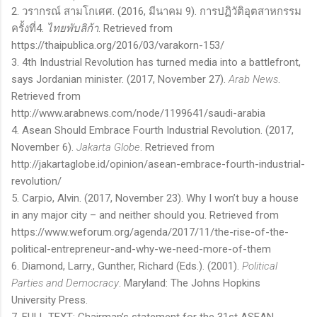
2.
วรากรณ์ สามโกเศศ
. (2016,
มีนาคม 9
).
การปฏิวัติอุตสาหกรรม
ครั้งที่
4.
ไทยพับลิก้า
. Retrieved from
https://thaipublica.org/2016/03/varakorn-153/
3. 4th Industrial Revolution has turned media into a battlefront,
says Jordanian minister. (
2017
, November
27).
Arab News
.
Retrieved from
http://www.arabnews.com/node/1199641/saudi-arabia
4. Asean Should Embrace Fourth Industrial Revolution. (2017,
November 6).
Jakarta Globe
. Retrieved from
http://jakartaglobe.id/opinion/asean-embrace-fourth-industrial-
revolution/
5. Carpio, Alvin. (2017, November 23). Why I won’t buy a house
in any major city – and neither should you. Retrieved from
https://www.weforum.org/agenda/2017/11/the-rise-of-the-
political-entrepreneur-and-why-we-need-more-of-them
6. Diamond, Larry., Gunther, Richard (Eds.). (2001).
Political
Parties and Democracy
. Maryland: The Johns Hopkins
University Press.