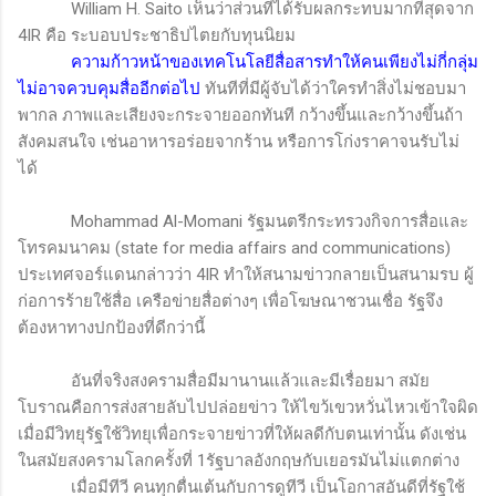
William H. Saito
เห็นว่าส่วนที่ได้รับผลกระทบมากที่สุดจาก
4
IR
คือ ระบอบประชาธิปไตยกับทุนนิยม
ความก้าวหน้าของเทคโนโลยีสื่อสารทำให้คนเพียงไม่กี่กลุ่ม
ไม่อาจควบคุมสื่ออีกต่อไป
ทันทีที่มีผู้จับได้ว่าใครทำสิ่งไม่ชอบมา
พากล ภาพและเสียงจะกระจายออกทันที กว้างขึ้นและกว้างขึ้นถ้า
สังคมสนใจ เช่นอาหารอร่อยจากร้าน หรือการโก่งราคาจนรับไม่
ได้
Mohammad Al-Momani
รัฐมนตรีกระทรวงกิจการสื่อและ
โทรคมนาคม (
state for media affairs and communications
)
ประเทศจอร์แดนกล่าวว่า 4
IR
ทำให้สนามข่าวกลายเป็นสนามรบ ผู้
ก่อการร้ายใช้สื่อ เครือข่ายสื่อต่างๆ เพื่อโฆษณาชวนเชื่อ รัฐจึง
ต้องหาทางปกป้องที่ดีกว่านี้
อันที่จริงสงครามสื่อมีมานานแล้วและมีเรื่อยมา สมัย
โบราณคือการส่งสายลับไปปล่อยข่าว ให้ไขว้เขวหวั่นไหวเข้าใจผิด
เมื่อมีวิทยุรัฐใช้วิทยุเพื่อกระจายข่าวที่ให้ผลดีกับตนเท่านั้น ดังเช่น
ในสมัยสงครามโลกครั้งที่ 1รัฐบาลอังกฤษกับเยอรมันไม่แตกต่าง
เมื่อมีทีวี คนทุกตื่นเต้นกับการดูทีวี เป็นโอกาสอันดีที่รัฐใช้