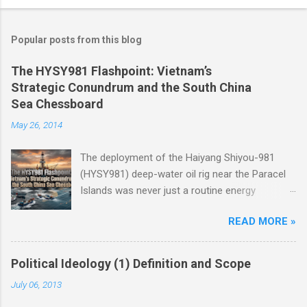
Popular posts from this blog
The HYSY981 Flashpoint: Vietnam’s
Strategic Conundrum and the South China
Sea Chessboard
May 26, 2014
The deployment of the Haiyang Shiyou-981
(HYSY981) deep-water oil rig near the Paracel
Islands was never just a routine energy
exploration mission. Instead, it served as a
READ MORE »
masterclass in China’s gray-zone tactics ,
meticulously engineered to test the breaking
points of both Vietnam and ASEAN. The
Political Ideology (1) Definition and Scope
ultimate conundrum for Hanoi and the wider
July 06, 2013
region remains highly relevant today: How do
you push back against creeping normalization