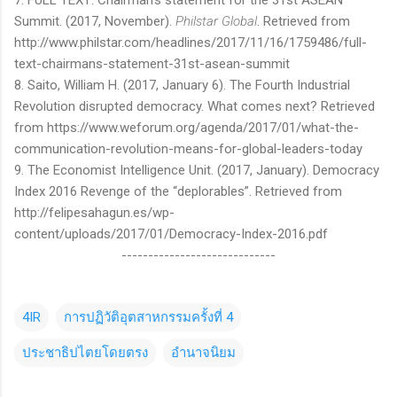
7. FULL TEXT: Chairman’s statement for the 31st ASEAN
Summit. (2017, November).
Philstar Global
. Retrieved from
http://www.philstar.com/headlines/2017/11/16/1759486/full-
text-chairmans-statement-31st-asean-summit
8. Saito, William H. (2017, January 6). The Fourth Industrial
Revolution disrupted democracy. What comes next? Retrieved
from https://www.weforum.org/agenda/2017/01/what-the-
communication-revolution-means-for-global-leaders-today
9. The Economist Intelligence Unit. (2017, January). Democracy
Index 2016 Revenge of the “deplorables”. Retrieved from
http://felipesahagun.es/wp-
content/uploads/2017/01/Democracy-Index-2016.pdf
-----------------------------
4IR
การปฏิวัติอุตสาหกรรมครั้งที่ 4
ประชาธิปไตยโดยตรง
อำนาจนิยม
C