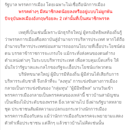
รัฐบาล พรรคการเมือง โดยเฉพาะไม่เชื่อถือนักการเมือง
พรรคต่างๆ มีสมาชิกลดน้อยลงหรืออยู่แบบไม่ผูกพัน
ปัจจุบันพลเมืองอังกฤษร้อยละ 2 เท่านั้นที่เป็นสมาชิกพรรค
เหตุที่เป็นเช่นนี้เพราะนักธุรกิจใหญ่ ผู้ทรงอิทธิพลท้องถิ่นรู้
ว่าพรรคการเมืองคือสถาบันสู่อำนาจการบริหารประเทศ หากได้ถือ
อำนาจบริหารประเทศย่อมสามารถออกนโยบายที่เอื้อประโยชน์ต่อ
ตน บรรดาข้าราชการจะเกรงใจ แม้กระทั่งส่งคนของตนดำรง
ตำแหน่งต่างๆ ในระบบบริหารประเทศ เพื่อควบคุมเบ็ดเสร็จ ให้
มั่นใจว่ารัฐบาลและกลไกของรัฐจะเอื้อประโยชน์แก่พวกตน
บริษัทขนาดใหญ่ ผู้มีบารมีท้องถิ่น ผู้มีส่วนได้เสียกับการ
บริหารระดับชาติ จึงกล้าที่จะ “ลงทุน” การแข่งขันทางการเมือง
กลายเป็นการแข่งขันของ “กลุ่มทุน” “ผู้มีอิทธิพล” นานวันเข้า
พรรคการเมืองกลายเป็นพรรคคนของเหล่านี้ ชาวบ้านสามัญชน
เป็นเพียงไม้ประดับของพรรค ยิ่งเวลาผ่านไป ยิ่งผ่านรัฐบาลหลาย
ชุด ประชาชนสัมผัสความแปลกแยกระหว่างนักการเมือง
พรรคการเมืองกับตน แม้ว่านักการเมืองกับพรรคจะพยายามแสดง
ตัวทำเพื่อประชาชน แต่ลึกๆ แล้วชาวบ้านไม่คิดเช่นนั้น