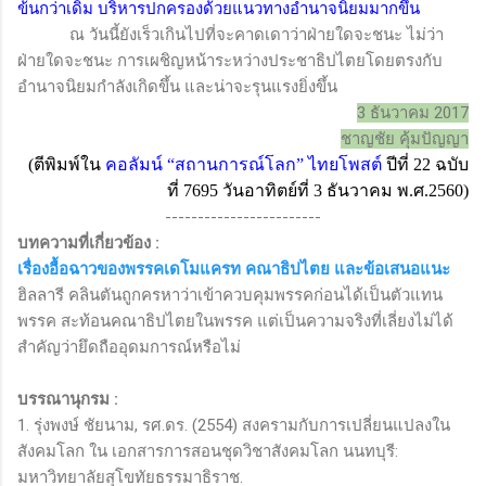
ข้นกว่าเดิม บริหารปกครองด้วยแนวทางอำนาจนิยมมากขึ้น
ณ วันนี้ยังเร็วเกินไปที่จะคาดเดาว่าฝ่ายใดจะชนะ ไม่ว่า
ฝ่ายใดจะชนะ การเผชิญหน้าระหว่างประชาธิปไตยโดยตรงกับ
อำนาจนิยมกำลังเกิดขึ้น และน่าจะรุนแรงยิ่งขึ้น
3 ธันวาคม 2017
ชาญชัย คุ้มปัญญา
(ตีพิมพ์ใน
คอลัมน์
“
สถานการณ์โลก
”
ไทยโพสต์
ปีที่ 22 ฉบับ
ที่ 7695 วันอาทิตย์ที่ 3 ธันวาคม พ.ศ.2560)
------------------------
บทความที่เกี่ยวข้อง :
เรื่องอื้อฉาวของพรรคเดโมแครท คณาธิปไตย และข้อเสนอแนะ
ฮิลลารี คลินตันถูกครหาว่าเข้าควบคุมพรรคก่อนได้เป็นตัวแทน
พรรค สะท้อนคณาธิปไตยในพรรค แต่เป็นความจริงที่เลี่ยงไม่ได้
สำคัญว่ายึดถืออุดมการณ์หรือไม่
บรรณานุกรม :
1.
รุ่งพงษ์ ชัยนาม, รศ.ดร. (2554) สงครามกับการเปลี่ยนแปลงใน
สังคมโลก ใน เอกสารการสอนชุดวิชาสังคมโลก นนทบุรี
:
มหาวิทยาลัยสุโขทัยธรรมาธิราช
.