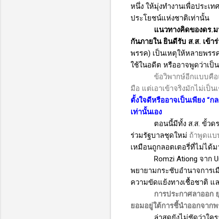
หนึ่ง ให้มุ่งทำงานเพื่อประเ
ประโยชน์แห่งชาติเท่านั้น
แนวทางคิดของดร.มหาเ
กันภายใน ยินดีรับ ส.ส. เข
พรรค) เป็นเหตุให้หลายพรรค
ใช้ในอดีต หรืออาจพูดว่าเป
ข้อวิพากษ์อีกแบบคื
มือ แต่เอาเข้าจริงมักไม่เ
ตั้งใจดีหรืออาจเป็นเพียง “ก
เท่านั้นเอง
ตอนนี้มีทั้ง ส.ส. ข
ร่วมรัฐบาลชุดใหม่
ถ้าพูดแบ
เหมือนถูกลอตเตอรี่ที่ไม่ได้
Romzi Ationg
จาก
U
พยายามกระชับอำนาจการเมือง
ความขัดแย้งทางเชื้อชาติ แ
การประกาศลาออก
ยอมอยู่ใต้การชี้นำออกจากพ
ล่าสุดยังไม่ชัดว่าใค