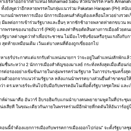
มหาเธร์ลาออกจากตำแหน่ง
Mohamad Sabu
หัวหน้าพรรค
Parti Amanah
 ทั้งยังพูดว่าอีกหลายพรรคในกลุ่มแนวร่วม
Pakatan Harapan (PH)
สนับส
มาแกนนำพรรคการเมือง นักการเมืองคนสำคัญต้องเคลื่อนไหวอย่างรวดเร็
ัญ มีผลต่อการเข้าร่วมรัฐบาลและอื่นๆ หากชักช้าอาจพลาดท่าตกขบวน 
. จากพรรคของนายอันวาร์ (
PKR
) แสดงท่าทีขอตัดสินทางการเมืองด้วยตนเอ
ฝ่ายรัฐบาลต่างพูดว่าทำเพื่อประชาชน ไม่มีอะไรซับซ้อนหรือรุนแรงถึงกับก
ย สุดท้ายเหมือนเดิม เว้นแต่บางคนที่ต้องถูกเขี่ยออกไป
หาเธร์ประกาศแต่แรกรับตำแหน่งนายกฯ ว่าจะอยู่ในตำแหน่งสักพักแล้วยก
มชื่นระหว่าง 2 นักการเมืองสำคัญของมาเลย์ กระทั่งหลังสุดเมื่อเดือนก่
การต่อรองอย่างเข้มข้นภายในกลุ่มพรรคร่วมรัฐบาล ในการประชุมครั้งสุดท้าย
ขู่ถอนตัวออกจากแนวร่วมรัฐบาล หลังแกนนำพรรคบางส่วนยื่นคำขาดขอใ
ว่า ดร.มหาเธร์จะหันไปจับมือกับพรรคอัมโนเพื่อตั้งรัฐบาลชุดใหม่ และ
าห์ผ่านมาคือ อันวาร์ อิบรอฮิมกับแกนนำบางคนพยายามพูดในที่ประช
เสียที ในขณะเดียวกันภายในพรรคร่วมมีอีกฝ่ายที่กดดันให้อันวาร์อยู่นิ่
“ตอนนี้จำต้องแยกการเมืองกับพรรคการเมืองออกไปก่อน” จะตั้งรัฐบาลชุ