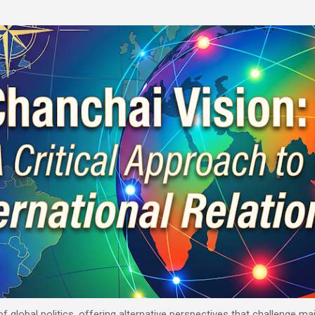
Skip to main content
 of global politics, offering alternative perspectives that challenge 