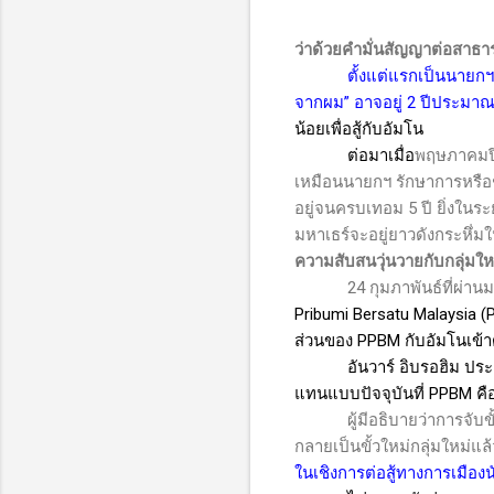
ว่าด้วยคำมั่นสัญญาต่อสาธ
ตั้งแต่แรกเป็นนายกฯ
จากผม” อาจอยู่ 2 ปีประมาณน
น้อยเพื่อสู้กับอัมโน
ต่อมาเมื่อ
พฤษภาคมปี
เหมือนนายกฯ รักษาการหรือช
อยู่จนครบเทอม 5 ปี
ยิ่งในร
มหาเธร์จะอยู่ยาวดังกระหึ่ม
ความสับสนวุ่นวายกับกลุ่มใหม
24 กุมภาพันธ์ที่ผ
Pribumi Bersatu Malaysia 
ส่วนของ
PPBM
กับอัมโนเข้า
อันวาร์ อิบรอฮิม ป
แทนแบบปัจจุบันที่
PPBM
คื
ผู้มีอธิบายว่าการจั
กลายเป็นขั้วใหม่กลุ่มใหม่แล
ในเชิงการต่อสู้ทางการเมืองน