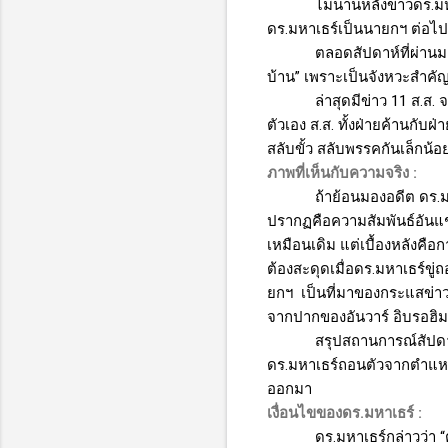
ไม่นานหลังข่าวดร.
ดร.มหาเธร์เป็นนายกฯ ต่อไป
ตลอดสัปดาห์ที่ผ่าน
บ้าน” เพราะเป็นจังหวะสำค
ล่าสุดมีข่าว 11 ส.ส
ตัวเอง ส.ส. ทั้งฝ่ายค้านกับ
สลับขั้ว สลับพรรคกันเล็กน้อ
ภาพที่เห็นกับความจริง
:
ถ้าย้อนมองอดีต ดร.ม
ปรากฏคือความสัมพันธ์อันแช่
เหมือนเดิม แต่เบื้องหลังคือ
ต้องสะดุดเมื่อดร.มหาเธร์
ยกฯ
เป็นที่มาของกระแสข่าว
จากปากของอันวาร์ อิบรอฮิม
สรุปสถานการณ์สัปด
ดร.มหาเธร์ถอนตัวจากตำแหน่ง
ออกมา
เงื่อนไขของดร
.
มหาเธร์
:
ดร.มหาเธร์กล่าวว่า 