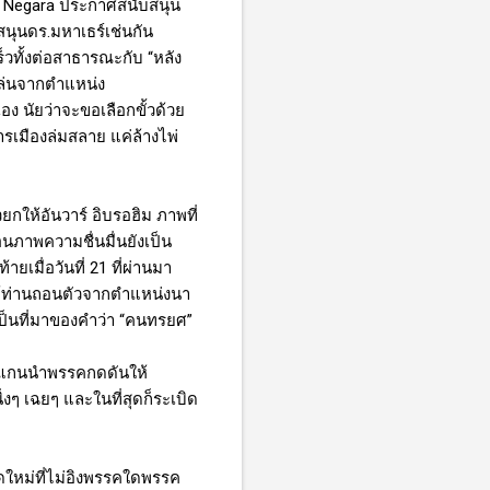
 Negara
ประกาศสนับสนุน
นุนดร.มหาเธร์เช่นกัน
วทั้งต่อสาธารณะกับ “หลัง
หล่นจากตำแหน่ง
ง นัยว่าจะขอเลือกขั้วด้วย
ารเมืองล่มสลาย แค่ล้างไพ่
ให้อันวาร์ อิบรอฮิม ภาพที่
อนภาพความชื่นมื่นยังเป็น
เมื่อวันที่ 21 ที่ผ่านมา
ห้ท่านถอนตัวจากตำแหน่งนา
เป็นที่มาของคำว่า “คนทรยศ”
ุมแกนนำพรรคกดดันให้
งๆ เฉยๆ และในที่สุดก็ระเบิด
ดใหม่ที่ไม่อิงพรรคใดพรรค