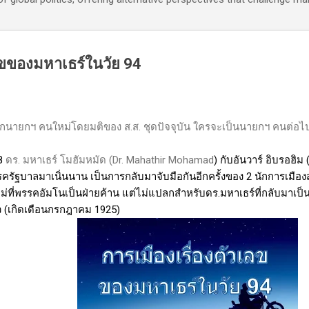
เลขของมหาเธร์ในวัย 94
ือกนายกฯ คนใหม่โดยมติของ ส.ส. ชุดปัจจุบัน ใครจะเป็นนายกฯ คนต่อไปข
18
ดร
.
มหาเธร์ โมฮัมหมัด
(Dr. Mahathir Mohamad
) กับอันวาร์ อิบรอฮิม 
ครัฐบาลมาเนิ่นนาน เป็นการกลับมาจับมือกันอีกครั้งของ 2 นักการเมือ
่ที่พรรคอัมโนเป็นฝ่ายค้าน แต่ไม่แปลกสำหรับดร.มหาเธร์ที่กลับมาเป็น
้ว (เกิดเดือนกรกฎาคม 1925)