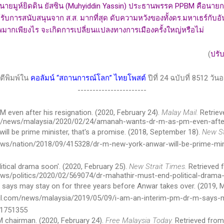
ายมูห์ยิดดิน ยัสซิน (
Muhyiddin Yassin)
ประธานพรรค
PPBM
คือนายก
้ได้รับการสนับสนุนจาก ส.ส. มากที่สุด ดับความหวังของทั้งดร.มหาเธร์กับอั
พมากเพียงไร จะเกิดการเปลี่ยนแปลงทางการเมืองครั้งใหญ่หรือไม่
(
ปรับ
(ตีพิมพ์ใน
คอลัมน์
“
สถานการณ์โลก
”
ไทยโพสต์
ปีที่ 24 ฉบับที่ 8512 วัน
-----------------------
even after his resignation. (2020, February 24).
Malay Mail.
Retriev
m/news/malaysia/2020/02/24/amanah-wants-dr-m-as-pm-even-after
will be prime minister, that's a promise. (2018, September 18).
New St
ws/nation/2018/09/415328/dr-m-new-york-anwar-will-be-prime-min
itical drama soon'. (2020, February 25).
New Strait Times.
Retrieved 
ws/politics/2020/02/569074/dr-mahathir-must-end-political-drama
 M says may stay on for three years before Anwar takes over. (2019, 
il.com/news/malaysia/2019/05/09/i-am-an-interim-pm-dr-m-says-m
/1751355
 chairman. (2020, February 24).
Free Malaysia Today.
Retrieved from