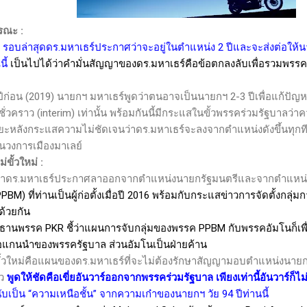
ารณะ
:
รอบล่าสุดดร.มหาเธร์ประกาศว่าจะอยู่ในตำแหน่ง
2
ปีและจะส่งต่อให้น
ี้
เป็นไปได้ว่าคำมั่นสัญญาของดร.มหาเธร์คือข้อตกลงลับเพื่อรวมพรร
ก่อน (2019) นายกฯ มหาเธร์พูดว่าตนอาจเป็นนายกฯ
2-3
ปีเพื่อแก้ปั
ั่วคราว (
interim
) เท่านั้น พร้อมกันนี้มีกระแสในขั้วพรรคร่วมรัฐบาลว่
ะยะหลังกระแสความไม่ชัดเจนว่าดร.มหาเธร์จะลงจากตำแหน่งดังขึ้นทุกที
ในวงการเมืองมาเลย์
่ขั้วใหม่
:
่านมาดร.มหาเธร์ประกาศลาออกจากตำแหน่งนายกรัฐมนตรีและจากตำแห
(PPBM)
ที่ท่านเป็นผู้ก่อตั้งเมื่อปี 2016 พร้อมกับกระแสข่าวการจัดตั้งกลุ
ด้วยกัน
ระธานพรรค
PKR
ชี้ว่าแผนการจับกลุ่มของพรรค
PPBM
กับพรรคอัมโนก็เพื่
อแกนนำของพรรครัฐบาล ส่วนอัมโนเป็นฝ่ายค้าน
บขั้วใหม่คือแผนของดร.มหาเธร์ที่จะไม่ต้องรักษาสัญญามอบตำแหน่งนายกฯ
้ว
พูดให้ชัดคือเขี่ยอันวาร์ออกจากพรรคร่วมรัฐบาล เพียงเท่านี้อันวาร์ก็
ับเป็น “ความเหนือชั้น” จากความเก๋าของนายกฯ วัย 94 ปีท่านนี้