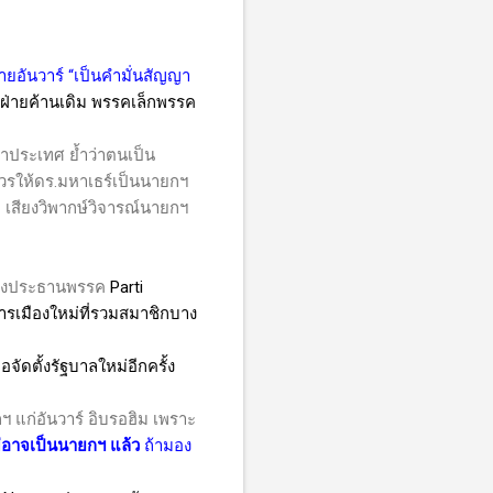
ายอันวาร์
“เป็นคำมั่นสัญญา
คฝ่ายค้านเดิม พรรคเล็กพรรค
ญหาประเทศ
ย้ำว่าตนเป็น
าควรให้ดร.มหาเธร์เป็นนายกฯ
 เสียงวิพากษ์วิจารณ์นายกฯ
น่งประธานพรรค
Parti
่มการเมืองใหม่ที่รวมสมาชิกบาง
อจัดตั้งรัฐบาลใหม่อีกครั้ง
 แก่อันวาร์ อิบรอฮิม เพราะ
ไม่อาจเป็นนายกฯ แล้ว
ถ้ามอง