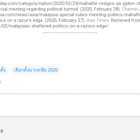
oday.com/category/nation/2020/02/24/mahathir-resigns-as-ppbm-c
ecial meeting regarding political turmoil. (2020, February 28).
Channel 
ia.com/news/asia/malaysia-special-rulers-meeting-politics-mahat
tics on a razor’s edge. (2020, February 27).
Asia Times.
Retrieved fro
/02/malaysias-shattered-politics-on-a-razors-edge/
-----------------------------
ั้ง
เลือกตั้งมาเลเซีย 2020
d
og