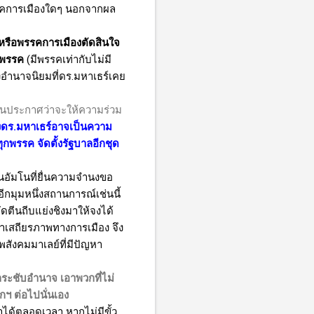
งพรรคการเมืองใดๆ นอกจากผล
าหรือพรรคการเมืองตัดสินใจ
ิพรรค
(มีพรรคเท่ากับไม่มี
งอำนาจนิยมที่ดร.มหาเธร์เคย
้วนประกาศว่าจะให้ความร่วม
ดร.มหาเธร์อาจเป็นความ
ทุกพรรค จัดตั้งรัฐบาลอีกชุด
้านอัมโนที่ยื่นความจำนงขอ
ีกมุมหนึ่งสถานการณ์เช่นนี้
ัดตีนถีบแย่งชิงมาให้จงได้
ษาเสถียรภาพทางการเมือง จึง
สังคมมาเลย์ที่มีปัญหา
อกระชับอำนาจ
เอาพวกที่ไม่
ยกฯ
ต่อไปนั่นเอง
ทำได้ตลอดเวลา หากไม่มีขั้ว