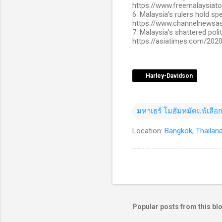
https://www.freemalaysiat
6. Malaysia's rulers hold sp
https://www.channelnewsas
7. Malaysia’s shattered poli
https://asiatimes.com/2020
Harley-Davidson
มหาเธร์ โมฮัมหมัดแพ้เลือกต
Location:
Bangkok, Thailan
Popular posts from this bl