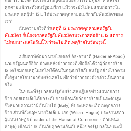
ก่อการร้ายเหล่านี้จะเติบใหญ่ขึ้นเหนือกว่าระดับภูมิภาค และจะ
คุกคามแม้กระทั่งสหรัฐอเมริกา แม้ว่าจะยังไม่พบแผนก่อการใน
ประเทศ แต่ผู้นำ
ISIL
ได้ประกาศคุกคามอเมริกากับพันธมิตรของ
เรา”
เป็นความจริงที่ว่า
เหตุที่
IS
ประกาศคุกคามสหรัฐกับ
พันธมิตร ก็เนื่องจากสหรัฐกับพันธมิตรประกาศต่อต้าน
IS
แต่การ
ไม่พบเบาะแสในวันนี้ใช่ว่าจะไม่เกิดเหตุร้ายในวันพรุ่งนี้
2
สัปดาห์ต่อมา นายไฮเดอร์ อัล-อาบาดี (
Haider al-Abadi)
นายกรัฐมนตรีอิรัก อ้างแหล่งข่าวกรองที่เชื่อถือได้ว่าผู้ก่อการร้าย
IS
เตรียมก่อเหตุในรถไฟใต้ดินในกรุงปารีสกับสหรัฐ อย่างไรก็ตาม
ทั้งรัฐบาลโอบามากับฝรั่งเศสไม่เชื่อว่าข่าวกรองดังกล่าวเป็นความ
จริง
ในขณะที่รัฐบาลสหรัฐกับฝรั่งเศสปฏิเสธข่าวแผนก่อการ
ร้าย ออสเตรเลียได้ยกระดับการเตือนภัยก่อการร้ายเป็นระดับสูง
ซึ่งหมายความว่ามีเป็นไปได้ (
likely
) ที่ประเทศจะเกิดเหตุก่อการ
ร้าย ส่วนที่อังกฤษ นายวิลเลียม เฮก (
William Hague)
ประธานสภา
ผู้แทนราษฎร
(Leader of the House of Commons
- ตำแหน่ง
ล่าสุด) เตือนว่า
IS
เป็นภัยคุกคามอันดับหนึ่งของรัฐบาลในขณะนี้