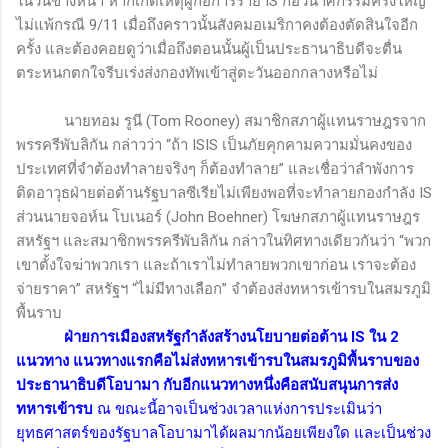
ในวันข้างหน้า หากเกิดเหตุผู้ก่อการร้าย
IS
ก่อวินาศกรรมครั้งใหญ่
ไม่แพ้กรณี 9/11 เมื่อถึงคราวนั้นสังคมอเมริกาคงต้องตัดสินใจอีก
ครั้ง และต้องคอยดูว่าเมื่อถึงตอนนั้นผู้เป็นประธานาธิบดีจะตื่น
ตระหนกตกใจรีบเร่งส่งกองทัพเข้าสู่ตะวันออกกลางหรือไม่
นายทอม รูนี (
Tom Rooney)
สมาชิกสภาผู้แทนราษฎรจาก
พรรครีพับลิกัน กล่าวว่า “ถ้า
ISIS
เป็นภัยคุกคามความมั่นคงของ
ประเทศที่จำต้องทำลายจริงๆ ก็ต้องทำลาย” และเชื่อว่าลำพังการ
ติดอาวุธฝ่ายต่อต้านรัฐบาลซีเรียไม่เพียงพอที่จะทำลายกองกำลัง
IS
ส่วนนายจอห์น โบเนอร์ (
John Boehner
) โฆษกสภาผู้แทนราษฎร
สหรัฐฯ และสมาชิกพรรครีพับลิกัน กล่าวในทิศทางเดียวกันว่า “พวก
เขาตั้งใจฆ่าพวกเรา และถ้าเราไม่ทำลายพวกเขาก่อน เราจะต้อง
จ่ายราคา” สหรัฐฯ “ไม่มีทางเลือก” จำต้องส่งทหารเข้ารบในสมรภูมิ
พื้นราบ
ฝ่ายการเมืองสหรัฐกำลังสร้างนโยบายต่อต้าน
IS
ใน 2
แนวทาง แนวทางแรกคือไม่ส่งทหารเข้ารบในสมรภูมิพื้นราบของ
ประธานาธิบดีโอบามา กับอีกแนวทางหนึ่งคือสนับสนุนการส่ง
ทหารเข้ารบ
ณ ขณะนี้อาจเป็นช่วงเวลาแห่งการประเมินว่า
ยุทธศาสตร์ของรัฐบาลโอบามาได้ผลมากน้อยเพียงใด และเป็นช่วง