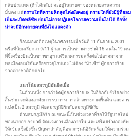
กลับประเทศ (ถ้าได้กลับ) จะอยู่ในสายตาของหน่วยงานความ
มั่นคง แต่
ตราบใดที่ความคิดสุดโต่งยังคงอยู่ ตราบใดที่ยังมีผู้ที่ยอม
เป็นระเบิดพลีชีพ ย่อมไม่อาจปฏิเสธโอกาสความเป็นไปได้ อีกทั้ง
น่าจะมีอีกหลายคนที่ยังไม่แสดงตัว
ย้อนมองอดีตเหตุวินาศกรรมเมื่อวันที่ 11 กันยายน 2001
หรือที่นิยมเรียกว่า 9/11 ผู้ก่อการเป็นชาวต่างชาติ 15 คนใน 19 คน
ที่จี้เครื่องบินเป็นชาวซาอุฯ แต่วินาศกรรมครั้งต่อไปอาจมาจาก
พลเมืองอเมริกันหรือชาวยุโรปเอง ไม่ต้อง “นำเข้า” ผู้ก่อการร้าย
จากต่างชาติอีกต่อไป
แนวโน้มสมรภูมิอันยืดเยื้อ
ในด้านหนึ่ง การกำจัดผู้ก่อการร้าย
IS
ในอิรักกับซีเรียอย่าง
สิ้นซาก จะต้องอาศัยการรบ การกวาดล้างทางภาคพื้นดิน และควร
แบ่งเป็น 2 สมรภูมิ คือสมรภูมิอิรักกับสมรภูมิซีเรีย
ด้านสมรภูมิอิรัก ณ ขณะนี้เป็นช่วงเวลาที่รอให้รัฐบาลใหม่
ของนายกฯ อาบาดี จัดแจงการเมืองภายใน และเสริมสร้างกองทัพ
ให้เข้มแข็งยิ่งขึ้น ปัญหาสำคัญคือพวกซุนนีอิรักพร้อมให้ความร่วม