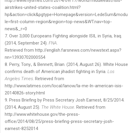
http://www.nytimes.com/2014/09/17/world/middleeast/isis-
airstrikes-united-states-coalition.html?
hp&action=click&pgtype=Homepage&version=LedeSum&modu
le=first-column-region&region=top-news&WT.nav=top-
news&_r=0
7. Over 3,000 Europeans Fighting alongside ISIL in Syria, Iraq.
(2014, September 24).
FNA
.
Retrieved from http://english.farsnews.com/newstext.aspx?
nn=13930702000554
8. Perry, Tony., & Bennett, Brian. (2014, August 26). White House
confirms death of American jihadist fighting in Syria.
Los
Angeles Times
. Retrieved from
http://www.latimes.com/local/lanow/la-me-ln-american-isis-
20140826-story.html
9. Press Briefing by Press Secretary Josh Earnest, 8/25/2014.
(2014, August 25).
The White House
. Retrieved from
http://www.whitehouse.gov/the-press-
office/2014/08/25/press-briefing-press-secretary-josh-
earnest-8252014