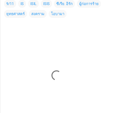
9/11
IS
ISIL
ISIS
ซีเรีย. อิรัก
ผู้ก่อการร้าย
ยุทธศาสตร์
สงคราม
โอบามา
C
o
m
m
e
n
t
s