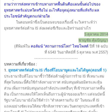
ถามว่าการส่งทหารเข้ารบทางภาคพื้นดินคือแผนขั้นต่อไปของ
ยุทธศาสตร์แม่บทใดหรือไม่ อะไรคือจุดมุ่งหมายที่แท้จริง ผล
ประโยชน์สำคัญตกแก่ฝ่ายใด
ในตอนหน้าซึ่งเป็นตอนจบของเรื่องนี้ จะวิเคราะห์ว่า
ยุทธศาสตร์ต่อต้าน
IS
ส่งผลต่อซีเรียและอิหร่านอย่างไร
5 ตุลาคม 2014
ชาญชัย คุ้มปัญญา
(ตีพิมพ์ใน
คอลัมน์
“
สถานการณ์โลก
”
ไทยโพสต์
ปีที่
18
ฉบับ
ที่
6543
วันอาทิตย์ที่
5
ตุลาคม พ.ศ.
2557)
-----------------------------
บทความที่เกี่ยวข้อง :
1.
ยุทธศาสตร์ต่อต้าน
IS เรื่องที่โอบมาพูดและไม่ได้พูด(ตอนที่ 1)
ประธานาธิบดีโอบามาชี้ว่าวิธีต่อต้านผู้ก่อการร้าย
IS
ที่เหมาะสม
ที่สุดในขณะนี้คือใช้กำลังทางอากาศ สนับสนุนพันธมิตรและหุ้น
ส่วน เพิ่มการสนับสนุนกองกำลังประเทศอื่นๆ ที่เข้ารบทางภาคพื้น
ดิน เป็นการแสดงให้โลกเห็นถึงภาวะผู้นำของอเมริกา แต่จนบัดนี้
รัฐบาลโอบามายังไม่ใช้คำว่า “ทำสงครามกับ
IS
” ในขณะที่
IS
แถลงอย่างชัดเจนให้สมาชิกสังหารชาวตะวันตกทุกประเทศที่เข้า