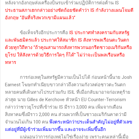
หลังจากอังกฤษส่งเครื่องบินรบเข้าร่วมปฏิบัติการต่อต้าน
IS
ประธานสภาเฮกกล่าวอย่างชัดถ้อยชัดคำว่า
IS
กำลังวางแผนโจมตี
อังกฤษ “อันที่จริงพวกเขามีแผนแล้ว”
ข้อเท็จจริงอีกประการคือ
IS
ประกาศทำสงครามกับสหรัฐ
และพันธมิตรแล้ว ประกาศให้สมาชิก
IS
สังหารพลเรือนตะวันตก
ด้วยทุกวิถีทาง “ถ้าคุณสามารถสังหารพวกนอกรีตชาวอเมริกันหรือ
ยุโรป ให้สังหารด้วยวิธีการใดๆ ก็ได้” ไม่ว่าจะเป็นพลเรือนหรือ
ทหาร
การก่อเหตุในสหรัฐมีความเป็นไปได้ ก่อนหน้านี้นาย
Josh
Earnest
โฆษกทำเนียบขาวกล่าวถึงความกังวลต่อชาวตะวันตก
หลายคนที่เดินทางไปรบร่วมกับ
ISIL
ที่เมื่อกลับมาอาจก่อเหตุร้าย
ล่าสุด นาย
Gilles de Kerchove
หัวหน้า
EU Counter-Terrorism
กล่าวว่าชาวยุโรปที่เข้าร่วม
IS
มีราว 3,000 คน เพิ่มจากเดือน
สิงหาคมซึ่งมีราว 2,000 คน ส่วนพวกที่เป็นชาวอเมริกันคาดว่ามี
จำนวนไม่เกิน 100 คน
พึงตระหนักว่าประเด็นสำคัญไม่อยู่ที่ตัวเลข
แต่อยู่ที่มีผู้เข้าร่วมเพิ่มมากขึ้น และอาจจะเพิ่มขึ้นอีก
แน่นอนว่าการก่อเหตุไม่ใช่เรื่องง่าย เพราะคนเหล่านี้เมื่อ