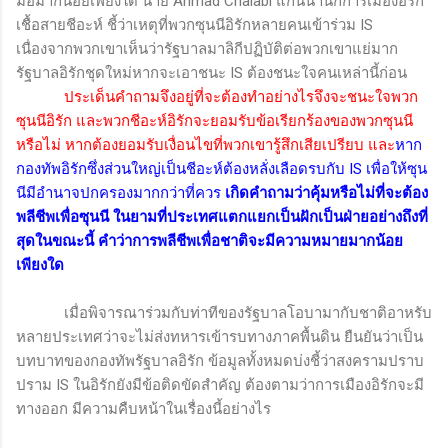
มือมากน้อยเพียงใด นาย
Ahmad Chalabi
แกนนำนักการเมืองอิรัก
เชื้อสายชีอะห์ ชี้ว่าเหตุที่พวกซุนนีอิรักหลายคนเข้าร่วม
IS
เนื่องจากพวกเขาเห็นว่ารัฐบาลมาลิกีปฏิบัติต่อพวกเขาแย่มาก
รัฐบาลอิรักชุดใหม่หากจะเอาชนะ
IS
ต้องชนะใจคนเหล่านี้ก่อน
ประเด็นคำถามจึงอยู่ที่จะต้องทำอย่างไรจึงจะชนะใจพวก
ซุนนีอิรัก และพวกชีอะห์อิรักจะยอมรับข้อเรียกร้องของพวกซุนนี
หรือไม่ หากต้องยอมรับเงื่อนไขที่พวกเขารู้สึกเสียเปรียบ และ
หาก
กองทัพอิรักซึ่งส่วนใหญ่เป็นชีอะห์ต้องหลั่งเลือดรบกับ
IS
เพื่อให้ซุน
นีมีอำนาจปกครองมากกว่าที่ควร
เกิดคำถามว่าคุ้มหรือไม่ที่จะต้อง
พลีชีพเพื่อซุนนี ในยามที่ประเทศแตกแยกเป็นฝักเป็นฝ่ายอย่างถึงที่
สุดในขณะนี้ คำว่าการพลีชีพเพื่อชาติจะมีความหมายมากน้อย
เพียงใด
เมื่อพิจารณาร่วมกับท่าทีของรัฐบาลโอบามากับชาติอาหรับ
หลายประเทศว่าจะไม่ส่งทหารเข้ารบทางภาคพื้นดิน ยืนยันว่าเป็น
บทบาทของกองทัพรัฐบาลอิรัก ข้อมูลทั้งหมดบ่งชี้ว่าสงครามปราบ
ปราม
IS
ในอิรักยังมีข้อติดขัดสำคัญ ต้องตามว่าการเมืองอิรักจะมี
ทางออก มีความคืบหน้าในเรื่องนี้อย่างไร