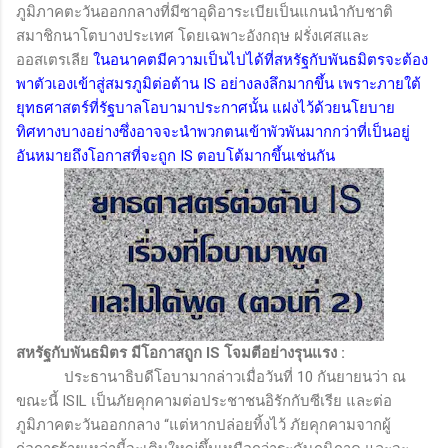
ภูมิภาคตะวันออกกลางที่มีซาอุดิอาระเบียเป็นแกนนำกับชาติ
สมาชิกนาโตบางประเทศ โดยเฉพาะอังกฤษ ฝรั่งเศสและ
ออสเตรเลีย
ในอนาคตมีความเป็นไปได้ที่สหรัฐกับพันธมิตรจะต้อง
พาตัวเองเข้าสู่สมรภูมิต่อต้าน
IS
อย่างลงลึกมากขึ้น เพราะภายใต้
ยุทธศาสตร์ที่รัฐบาลโอบามาประกาศนั้น แฝงไว้ด้วยนโยบาย
ทิศทางบางอย่างซึ่งอาจจะนำพวกตนเข้าพัวพันมากกว่าที่เป็นอยู่
อันหมายถึงโอกาสที่จะถูก
IS
ตอบโต้มากขึ้นเช่นกัน
สหรัฐกับพันธมิตร มีโอกาสถูก
IS
โจมตีอย่างรุนแรง
:
ประธานาธิบดีโอบามากล่าวเมื่อวันที่ 10 กันยายนว่า ณ
ขณะนี้
ISIL
เป็นภัยคุกคามต่อประชาชนอิรักกับซีเรีย และต่อ
ภูมิภาคตะวันออกกลาง “แต่หากปล่อยทิ้งไว้ ภัยคุกคามจากผู้