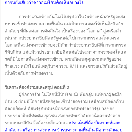
การหยั่งเสียงว่าชาวอเมริกันคิดเห็นอย่างไร
การนำเสนอข้างต้น ไม่ได้สรุปว่าในวันข้างหน้าสหรัฐจะส่ง
ทหารเข้าทำสงครามภาคพื้นดิน แต่เป็นการแสดงให้เห็นถึงปัจจัย
สำคัญๆ ที่มีผลต่อการตัดสินใจ เป็นเรื่องของ “โอกาส” สูงหรือต่ำ
เช่น หากประธานาธิบดีสหรัฐคนต่อไปมาจากพรรคเดโมแครต
โอกาสที่จะส่งทหารเข้ารบจะมีต่ำกว่าประธานาธิบดีที่มาจากพรรค
รีพับลิกัน แต่แม้ว่าประธานาธิบดีคนต่อไปจะมาจากพรรคเดโคแค
รตก็มีโอกาสที่จะส่งทหารเข้ารบ หากเกิดเหตุคุกคามสหรัฐอย่าง
ร้ายแรง หนักไม่แพ้เหตุวินาศกรรม 9/11 และชาวอเมริกันส่วนใหญ่
เห็นด้วยกับการทำสงคราม
วิเคราะห์องค์รวมและสรุป ตอนที่ 2
:
ผู้ก่อการร้ายในโลกนี้มีนับร้อยนับพันกลุ่ม แต่หากผู้ลงมือ
เป็น
IS
ย่อมมีโอกาสที่สหรัฐจะเข้าทำสงคราม เหมือนสมัยต่อต้าน
อัลกออิดะห์ ที่สหรัฐกับพันธมิตรส่งกองทัพทำลายรัฐบาลของ
ประธานาธิบดีซัดดัม ฮุสเซน ส่งกองทัพเข้าอัฟกานิสถานทำลาย
ระบอบตาลีบัน จึงต้องระลึกเสมอว่า
ประเด็นที่ต้องวิเคราะห์และ
สำคัญกว่าเรื่องการส่งทหารเข้ารบทางภาคพื้นดิน คือการคำตอบ