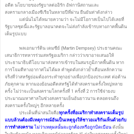
อดีต นโยบายของรัฐบาลต่ออิรัก อัฟกานิสถานและ
สงครามกลางเมืองซีเรียในหลายปีที่ผ่าน ยืนยันท่าดังกล่าว
แต่นั่นไม่ได้หมายความว่า จะไม่มีโอกาสเป็นไปได้เลยที่
รัฐบาลชุดนี้และรัฐบาลอนาคตจะไม่ส่งกำลังเข้ารบทางภาคพื้นดิน
เต็มรูปแบบ
พลเอกมาร์ติน เดมซีย์ (
Martin Dempsey
) ประธานคณะ
เสนาธิการทหารร่วมสหรัฐอเมริกา กล่าวว่าเขาอาจเสนอให้
ประธานาธิบดีโอบามาส่งทหารเข้ารบในสมรภูมิภาคพื้นดิน หาก
การโจมตีทางอากาศไม่ได้ผล คำพูดดังกล่าวย้ำเตือนหลักความ
จริงที่ว่าสหรัฐย่อมต้องกระทำทุกอย่างเพื่อปกป้องประเทศ ต่อต้าน
ภัยคุกคาม หากมองย้อนอดีตสหรัฐได้ทำสงครามครั้งใหญ่หลาย
ครั้ง ไม่ว่าจะเป็นสงครามโลกครั้งที่ 1 ครั้งที่ 2 การใช้จ่ายงบ
ประมาณมหาศาลในช่วงสงครามเย็นอันยาวนาน ตลอดจนถึง
สงครามครั้งใหญ่ๆ อีกหลายครั้ง
ประเด็นที่น่าสนใจคือ
ทุกครั้งที่อเมริกาทำสงครามเต็มรูป
แบบล้วนต้องมีเหตุการณ์อันเป็นเหตุจูงให้ชาวอเมริกันเห็นด้วยกับ
การทำสงคราม
ไม่ว่าเหตุผลนั้นจะถูกต้องหรือถูกบิดเบือน
ดังนั้น