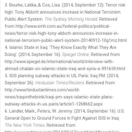
3. Bourke, Latika.,& Cox, Lisa. (2014, September 12). Terror risk
high: Tony Abbott announces increase in National Terrorism
Public Alert System.
The Sydney Morning Herald
. Retrieved
from http://www.smh.com.au/federal-politics/political-
news/terror-risk-high-tony-abbott-announces-increase-in-
national-terrorism-public-alert-system-20140912-10g1mz.html
4. Islamic State in Iraq: 'They Know Exactly What They Are
Doing'. (2014, September 16).
Spiegel Online
. Retrieved from
http://www.spiegel.de/international/world/interview-with-
ahmad-chalabi-on-islamic-state-iraq-and-syria-a-991659.html
5. ISIS planning subway attacks in US, Paris: Iraq PM. (2014,
September 26).
Hindustan Times/Reuters
. Retrieved from
http://www.hindustantimes.com/world-
news/iraqonthebrink/iraqi-pm-says-islamic-state-plans-
subway-attacks-in-us-paris/article1-1268662.aspx
6. Landler, Mark., Peters, W. Jeremy. (2014, September 16). U.S.
General Open to Ground Forces in Fight Against ISIS in Iraq.
The New York Times
. Retrieved from