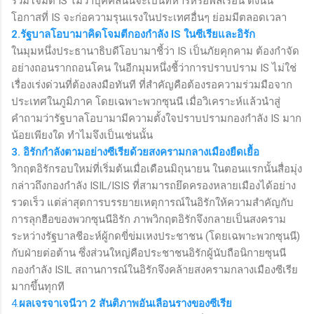
ร่วมโจมตี
IS
ไม่ว่าบุคคลนั้นจะเป็นทหารหรือพลเรือน ดังนั้น
โอกาสที่
IS
จะก่อความรุนแรงในประเทศอื่นๆ ย่อมมีตลอดเวลา
2.รัฐบาลโอบามาคิดโจมตีกองกำลัง
IS
ในซีเรียและอิรัก
ในมุมหนึ่งประธานาธิบดีโอบามาชี้ว่า
IS
เป็นภัยคุกคาม ต้องกำจัด
อย่างถอนรากถอนโคน ในอีกมุมหนึ่งชี้ว่าการปราบปราม
IS
ไม่ใช่
เรื่องเร่งด่วนที่ต้องลงมือทันที ที่สำคัญคือต้องรอความร่วมมือจาก
ประเทศในภูมิภาค โดยเฉพาะพวกซุนนี เมื่อวิเคราะห์แล้วนำสู่
คำถามว่ารัฐบาลโอบามามีความตั้งใจปราบปรามกองกำลัง
IS
มาก
น้อยเพียงใด ทำไมจึงเป็นเช่นนั้น
3. อิรักกำลังตามอย่างซีเรียด้วยสงครามกลางเมืองยืดเยื้อ
วิกฤตอิรักรอบใหม่ที่เริ่มต้นเมื่อเดือนมิถุนายน ในตอนแรกนั้นสื่อมุ่ง
กล่าวถึงกองกำลัง
ISIL/ISIS
ที่สามารถยึดครองหลายเมืองได้อย่าง
รวดเร็ว แต่ล่าสุดการบรรยายเหตุการณ์ในอิรักให้ความสำคัญกับ
การลุกฮือของพวกซุนนีอิรัก ภาพวิกฤตอิรักจึงกลายเป็นสงคราม
ระหว่างรัฐบาลชีอะห์ผู้กดขี่ข่มเหงประชาชน (โดยเฉพาะพวกซุนนี)
กับฝ่ายต่อต้าน ซึ่งส่วนใหญ่คือประชาชนอิรักผู้นับถือนิกายซุนนี
กองกำลัง
ISIL
สถานการณ์ในอิรักจึงคล้ายสงครามกลางเมืองซีเรีย
มากขึ้นทุกที
4.
ผลเจรจาเจนีวา
2
สันติภาพอันเลือนรางของซีเรีย