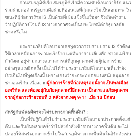
ด้านสมรภูมิซีเรีย สมรภูมิซีเรียมีความซับซ้อนกว่าอิรัก แนว
ร่วมฝ่ายต่อต้านรัฐบาลคือฝ่ายที่อ่อนแอที่สุดและไม่เป็นเอกภาพ ใน
ขณะที่ผู้ก่อการร้าย
IS
เป็นฝ่ายที่เข้มแข็งขึ้นเรื่อยๆ จึงเกิดคำถาม
ว่าปฏิบัติการโจมตี
IS
ทางอากาศจะเป็นประโยชน์ต่อรัฐบาลอัส
ซาดหรือไม่
ประธานาธิบดีโอบามาเคยพูดว่าการปราบปราม
IS
จำต้อง
ใช้เวลาเหมือนการฆ่ามะเร็งร้าย แต่ที่พยายามเลี่ยงคือ ชาวอเมริกัน
กำลังตกอยู่ท่ามกลางสถานการณ์ที่ถูกคุกคามด้วยผู้ก่อการร้าย
อย่างรุนแรงอีกครั้ง เป็นไปได้ว่าประธานาธิบดีโอบามาเห็นว่ายัง
เร็วเกินไปที่พูดเรื่องนี้ เพราะเกรงว่าจะกระทบต่อแรงสนับสนุนจาก
ชาวอเมริกัน เนื่องจาก
ผู้ก่อการร้ายที่ก่อเหตุรอบนี้อาจเป็นพลเมือง
อเมริกัน และต้องอยู่กับภัยคุกคามนี้อีกนาน เป็นกระแสภัยคุกคาม
จากผู้ก่อการร้ายรอบที่ 2 หลังจากเหตุ 9/11 เมื่อ 13 ปีก่อน
สหรัฐกับพันธมิตรจะไม่รบทางภาคพื้นดิน
? :
เป็นที่รับรู้กันทั่วไปว่าประธานาธิบดีโอบามาประกาศตั้งแต่
ต้น และยืนยันหลายครั้งว่าไม่ส่งกำลังเข้ารบทางภาคพื้นดิน จะไม่
ปล่อยให้สหรัฐถูกลากเข้าไปในสมรภูมิทางภาคพื้นดินในอิรักดังเช่น