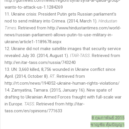
http://gulfnews.com/news/region/syria/syria-al-qaida-group-
wants-to-attack-us-1.1284269
11. Ukraine crisis: President Putin gets Russian parliament's
nod to send military into Crimea. (2014, March 1).
Hindustan
Times
. Retrieved from http://www.hindustantimes.com/world-
news/russian-parliament-allows-putin-to-use-military-in-
ukraine/article1-1189678.aspx
12. Ukraine did not make satellite images that security service
revealed July 30. (2014, August 1).
ITAR-TASS
. Retrieved from
http://en.itar-tass.com/russia/743240
13. UN: 3,660 killed, 8,756 wounded in Ukraine conflict since
April. (2014, October 8).
RT
. Retrieved from
http://rt.com/news/194052-ukraine-human-rights-violations/
14. Zamyatina, Tamara. (2015, January 16). New spate of
drafting to Ukrainian Armed Forces fraught with full-scale war
in Europe.
TASS
. Retrieved from http://itar-
tass.com/en/opinions/771633
8
กุมภาพันธ์ 2015
ชาญชัย คุ้มปัญญา