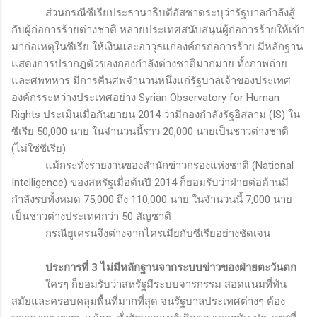
ส่วนกรณีซีเรียประธานาธิบดีอัสซาดระบุว่ารัฐบาลกำลังสู้
กับผู้ก่อการร้ายต่างชาติ หลายประเทศสนับสนุนผู้ก่อการร้ายให้เข้า
มาก่อเหตุในซีเรีย ให้เงินและอาวุธแก่องค์กรก่อการร้าย มีหลักฐาน
แสดงการปรากฏตัวของกองกำลังต่างชาติมากมาย ทั้งภาพถ่าย
และศพทหาร มีการคืนศพจำนวนหนึ่งแก่รัฐบาลเจ้าของประเทศ
องค์กรระหว่างประเทศอย่าง
Syrian Observatory for Human
Rights
ประเมินเมื่อกันยายน 2014 ว่ามีกองกำลังรัฐอิสลาม
(IS)
ใน
ซีเรีย 50,000 นาย ในจำนวนนี้ราว 20,000 นายเป็นชาวต่างชาติ
(ไม่ใช่ซีเรีย)
แม้กระทั่งรายงานของสำนักข่าวกรองแห่งชาติ
(National
Intelligence)
ของสหรัฐเมื่อต้นปี 2014 ก็ยอมรับว่าฝ่ายต่อต้านมี
กำลังรบทั้งหมด
75,000
ถึง
110,000
นาย ในจำนวนนี้ 7,000 นาย
เป็นชาวต่างประเทศกว่า 50 สัญชาติ
กรณียูเครนจึงต่างจากไครเมียกับซีเรียอย่างชัดเจน
ประการที่
3
ไม่มีหลักฐานจากระบบข่าวของฝ่ายตะวันตก
ใครๆ ก็ยอมรับว่าสหรัฐมีระบบจารกรรม สอดแนมที่ทัน
สมัยและครอบคลุมพื้นที่มากที่สุด จนรัฐบาลประเทศต่างๆ ต้อง