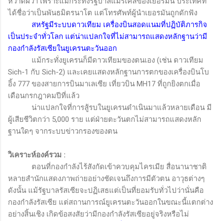
หวาดผวา เพราะแม้กระทั่งรัฐบาลแมร์เคิลของเยอรมัน ประเทศที่
ได้ชื่อว่าเป็นพันธมิตรนาโต แต่โทรศัพท์ผู้นำเยอรมันถูกดักฟัง
สหรัฐมีระบบดาวเทียม เครื่องบินสอดแนมที่ปฏิบัติภารกิจ
เป็นประจำทั่วโลก แต่น่าแปลกใจที่ไม่สามารถแสดงหลักฐานว่ามี
กองกำลังรัสเซียในยูเครนตะวันออก
แม้กระทั่งยูเครนก็มีดาวเทียมของตนเอง (เช่น ดาวเทียม
Sich-1
กับ
Sich-2
) และเคยแสดงหลักฐานการตกของเครื่องบินโบ
อิ้ง 777 ของสายการบินมาเลเซีย เที่ยวบิน
MH17
ที่ถูกยิงตกเมื่อ
เดือนกรกฎาคมปีที่แล้ว
น่าแปลกใจที่การสู้รบในยูเครนดำเนินมาแล้วหลายเดือน มี
ผู้เสียชีวิตกว่า
5,000
ราย แต่ฝ่ายตะวันตกไม่สามารถแสดงหลัก
ฐานใดๆ จากระบบข่าวกรองของตน
วิเคราะห์องค์รวม
:
ตอนที่กองกำลังไร้สังกัดเข้าควบคุมไครเมีย สื่อนานาชาติ
หลายสำนักแสดงภาพถ่ายอย่างชัดเจนถึงการมีตัวตน อาวุธต่างๆ
ดังนั้น แม้รัฐบาลรัสเซียจะปฏิเสธแต่เป็นที่ยอมรับทั่วไปว่านั่นคือ
กองกำลังรัสเซีย แต่สถานการณ์ยูเครนตะวันออกในขณะนี้แตกต่าง
อย่างสิ้นเชิง เกิดข้อสงสัยว่ามีกองกำลังรัสเซียอยู่จริงหรือไม่