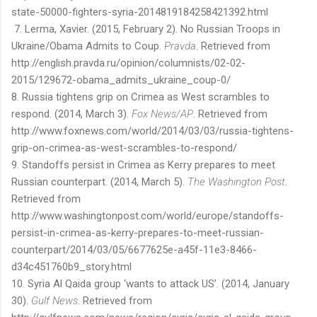
state-50000-fighters-syria-2014819184258421392.html
7. Lerma, Xavier. (2015, February 2). No Russian Troops in
Ukraine/Obama Admits to Coup.
Pravda
. Retrieved from
http://english.pravda.ru/opinion/columnists/02-02-
2015/129672-obama_admits_ukraine_coup-0/
8. Russia tightens grip on Crimea as West scrambles to
respond. (2014, March 3).
Fox News/AP
. Retrieved from
http://www.foxnews.com/world/2014/03/03/russia-tightens-
grip-on-crimea-as-west-scrambles-to-respond/
9. Standoffs persist in Crimea as Kerry prepares to meet
Russian counterpart. (2014, March 5).
The Washington Post
.
Retrieved from
http://www.washingtonpost.com/world/europe/standoffs-
persist-in-crimea-as-kerry-prepares-to-meet-russian-
counterpart/2014/03/05/6677625e-a45f-11e3-8466-
d34c451760b9_story.html
10. Syria Al Qaida group ‘wants to attack US’. (2014, January
30).
Gulf News
.
Retrieved from