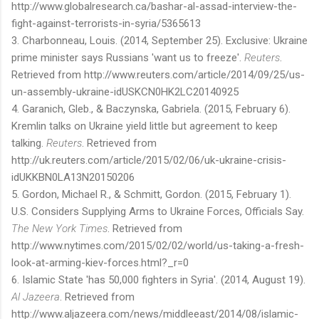
http://www.globalresearch.ca/bashar-al-assad-interview-the-
fight-against-terrorists-in-syria/5365613
3. Charbonneau, Louis. (2014, September 25). Exclusive: Ukraine
prime minister says Russians 'want us to freeze'.
Reuters
.
Retrieved from http://www.reuters.com/article/2014/09/25/us-
un-assembly-ukraine-idUSKCN0HK2LC20140925
4. Garanich, Gleb., & Baczynska, Gabriela. (2015, February 6).
Kremlin talks on Ukraine yield little but agreement to keep
talking.
Reuters
. Retrieved from
http://uk.reuters.com/article/2015/02/06/uk-ukraine-crisis-
idUKKBN0LA13N20150206
5. Gordon, Michael R., & Schmitt, Gordon. (2015, February 1).
U.S. Considers Supplying Arms to Ukraine Forces, Officials Say.
The New York Times
. Retrieved from
http://www.nytimes.com/2015/02/02/world/us-taking-a-fresh-
look-at-arming-kiev-forces.html?_r=0
6. Islamic State 'has 50,000 fighters in Syria'. (2014, August 1
9
).
Al Jazeera
. Retrieved from
http://www.aljazeera.com/news/middleeast/2014/08/islamic-