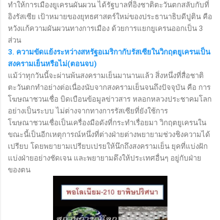
ทำให้การเมืองยูเครนผันผวน ได้รัฐบาลที่อิงชาติตะวันตกสลับกับที่
อิงรัสเซีย เป้าหมายของยุทธศาสตร์ใหม่ของประธานาธิบดีปูติน คือ
หวังแก้ความผันผวนทางการเมือง ด้วยการแยกยูเครนออกเป็น 3
ส่วน
3. ความขัดแย้งระหว่างสหรัฐอเมริกากับรัสเซียในวิกฤตยูเครนเป็น
สงครามเย็นหรือไม่(ตอนจบ)
แม้ว่าทุกวันนี้จะผ่านพ้นสงครามเย็นมานานแล้ว สิ่งหนึ่งที่สื่อชาติ
ตะวันตกทำอย่างต่อเนื่องนับจากสงครามเย็นจนถึงปัจจุบัน คือ การ
โฆษณาชวนเชื่อ บิดเบือนข้อมูลข่าวสาร หลอกหลวงประชาคมโลก
อย่างเป็นระบบ ไม่ต่างจากทางการรัสเซียที่ยังใช้การ
โฆษณาชวนเชื่อเป็นเครื่องมือดังที่กระทำเรื่อยมา วิกฤตยูเครนใน
ขณะนี้เป็นอีกเหตุการณ์หนึ่งที่ต่างฝ่ายต่างพยายามช่วงชิงความได้
เปรียบ โดยพยายามเปรียบเปรยให้นึกถึงสงครามเย็น ยุคที่แบ่งฝัก
แบ่งฝ่ายอย่างชัดเจน และพยายามดึงให้ประเทศอื่นๆ อยู่กับฝ่าย
ของตน