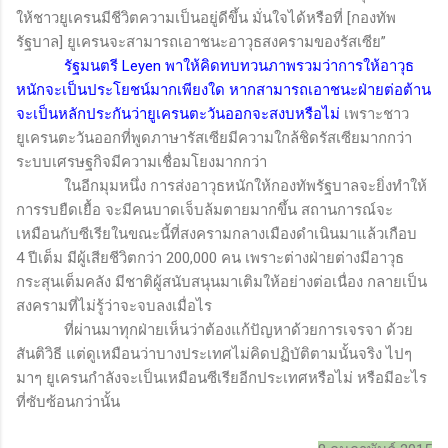
ให้ชาวยูเครนมีชีวิตความเป็นอยู่ดีขึ้น มั่นใจได้หรือที่
[
กองทัพ
รัฐบาล
]
ยูเครนจะสามารถเอาชนะอาวุธสงครามของรัสเซีย”
รัฐมนตรี
Leyen
พาให้คิดทบทวนภาพรวมว่าการให้อาวุธ
หนักจะเป็นประโยชน์มากเพียงใด หากสามารถเอาชนะฝ่ายต่อต้าน
จะเป็นหลักประกันว่ายูเครนตะวันออกจะสงบหรือไม่
เพราะชาว
ยูเครนตะวันออกที่พูดภาษารัสเซียมีความใกล้ชิดรัสเซียมากกว่า
ระบบเศรษฐกิจมีความเชื่อมโยงมากกว่า
ในอีกมุมหนึ่ง การส่งอาวุธหนักให้กองทัพรัฐบาลจะยิ่งทำให้
การรบยืดเยื้อ จะมีคนบาดเจ็บล้มตายมากขึ้น สถานการณ์จะ
เหมือนกับซีเรียในขณะนี้ที่สงครามกลางเมืองดำเนินมาแล้วเกือบ
4
ปีเต็ม มีผู้เสียชีวิตกว่า
200,000
คน เพราะต่างฝ่ายต่างมีอาวุธ
กระสุนเต็มคลัง มีชาติผู้สนับสนุนมาเติมให้อย่างต่อเนื่อง กลายเป็น
สงครามที่ไม่รู้ว่าจะจบลงเมื่อไร
ที่ผ่านมาทุกฝ่ายเห็นว่าต้องแก้ปัญหาด้วยการเจรจา ด้วย
สันติวิธี แต่ดูเหมือนว่าบางประเทศไม่คิดปฏิบัติตามนั้นจริง ไปๆ
มาๆ ยูเครนกำลังจะเป็นเหมือนซีเรียอีกประเทศหรือไม่ หรือมีอะไร
ที่ซับซ้อนกว่านั้น