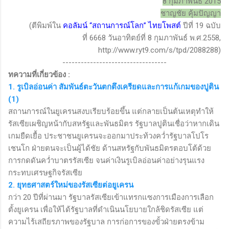
8 กุมภาพันธ์ 2015
ชาญชัย คุ้มปัญญา
(ตีพิมพ์ใน
คอลัมน์
“
สถานการณ์โลก
”
ไทยโพสต์
ปีที่
19
ฉบับ
ที่
6668
วันอาทิตย์ที่
8
กุมภาพันธ์ พ.ศ.
2558,
http://www.ryt
9.
com/s/tpd/
2088288
)
----------------------------------
ทความที่เกี่ยวข้อง
:
1. รูเบิลอ่อนค่า สัมพันธ์ตะวันตกตึงเครียดและการแก้เกมของปูติน
(1)
สถานการณ์ในยูเครนสงบเรียบร้อยขึ้น แต่กลายเป็นต้นเหตุทำให้
รัสเซียเผชิญหน้ากับสหรัฐและพันธมิตร รัฐบาลปูตินเชื่อว่าหากเดิน
เกมยืดเยื้อ ประชาชนยูเครนจะออกมาประท้วงคว่ำรัฐบาลโปโร
เชนโก ฝ่ายตนจะเป็นผู้ได้ชัย ด้านสหรัฐกับพันธมิตรตอบโต้ด้วย
การกดดันคว่ำบาตรรัสเซีย จนค่าเงินรูเบิลอ่อนค่าอย่างรุนแรง
กระทบเศรษฐกิจรัสเซีย
2. ยุทธศาสตร์ใหม่ของรัสเซียต่อยูเครน
กว่า 20 ปีที่ผ่านมา รัฐบาลรัสเซียเข้าแทรกแซงการเมืองการเลือก
ตั้งยูเครน เพื่อให้ได้รัฐบาลที่ดำเนินนโยบายใกล้ชิดรัสเซีย แต่
ความไร้เสถียรภาพของรัฐบาล การก่อการของขั้วฝ่ายตรงข้าม