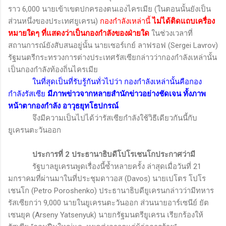
ราว 6,000 นายเข้าเขตปกครองตนเองไครเมีย (ในตอนนั้นยังเป็น
ส่วนหนึ่งของประเทศยูเครน)
กองกำลังเหล่านี้
ไม่ได้ติดแถบเครื่อง
หมายใดๆ ที่แสดงว่าเป็นกองกำลังของฝ่ายใด
ในช่วงเวลาที่
สถานการณ์ยังสับสนอยู่นั้น นายเซอร์เกย์ ลาฟรอฟ (
Sergei Lavrov)
รัฐมนตรีกระทรวงการต่างประเทศรัสเซียกล่าวว่ากองกำลังเหล่านั้น
เป็นกองกำลังท้องถิ่นไครเมีย
ในที่สุดเป็นที่รับรู้กันทั่วไปว่า กองกำลังเหล่านั้นคือกอง
กำลังรัสเซีย
มีภาพข่าวจากหลายสำนักข่าวอย่างชัดเจน ทั้งภาพ
หน้าตากองกำลัง อาวุธยุทโธปกรณ์
จึงมีความเป็นไปได้ว่ารัสเซียกำลังใช้วิธีเดียวกันนี้กับ
ยูเครนตะวันออก
ประการที่
2
ประธานาธิบดีโปโรเชนโกประกาศว่ามี
รัฐบาลยูเครนพูดเรื่องนี้ซ้ำหลายครั้ง ล่าสุดเมื่อวันที่ 21
มกราคมที่ผ่านมาในที่ประชุมดาวอส (
Davos
) นายเปโตร โปโร
เชนโก
(Petro Poroshenko)
ประธานาธิบดียูเครนกล่าวว่ามีทหาร
รัสเซียกว่า 9,000 นายในยูเครนตะวันออก ส่วนนายอาร์เซนีย์ ยัต
เซนยุค
(Arseny Yatsenyuk)
นายกรัฐมนตรียูเครน เรียกร้องให้