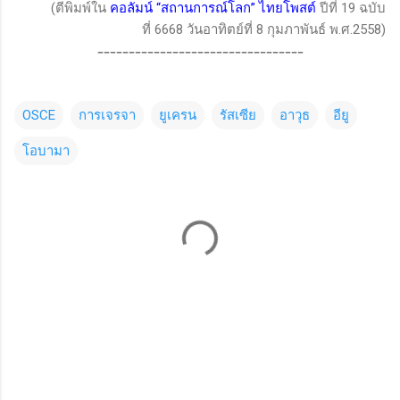
(ตีพิมพ์ใน
คอลัมน์
“
สถานการณ์โลก
”
ไทยโพสต์
ปีที่
19
ฉบับ
ที่
6668
วันอาทิตย์ที่
8
กุมภาพันธ์ พ.ศ.
2558)
---------------------------------
OSCE
การเจรจา
ยูเครน
รัสเซีย
อาวุธ
อียู
โอบามา
C
o
m
m
e
n
t
s