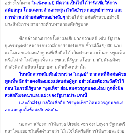
อย่างไรก็ตาม
ในเชิงทฤษฎี
มีความเป็นไปได้ว่ารัสเซียให้การ
สนับสนุน โดยเฉพาะด้านกระสุน กำลังบำรุง กลยุทธ์การรบ และ
การข่าวแก่ฝ่ายต่อต้านอย่างลับๆ
ช่วยไห้ฝ่ายต่อต้านรบอย่างมี
ประสิทธิภาพ สามารถต้านทานกองทัพรัฐบาล
ข้อกล่าวอ้างบางครั้งส่งผลเสียมากกว่าผลดี เช่น รัฐบาล
ยูเครนพูดซ้ำหลายรอบว่ามีกองกำลังรัสเซีย ชี้ว่ามีถึง
9,000
นาย
แต่ไม่เคยแสดงหลักฐานที่เชื่อถือได้ เกิดคำถามว่าเป็นการพูดเท็จ
หรือไม่ ทำไมจึงพูดเท็จ และขณะนี้รัฐบาลโอบามากับพันธมิตร
กำลังคิดดำเนินนโยบายตามคำเท็จเหล่านั้น
ในหลักความสัมพันธ์ระหว่าง “มนุษย์” หากคนที่ติดต่อด้วย
พูดเท็จ อีกฝ่ายคงต้องมองแง่ลบต่อผู้พูด อย่างน้อยต้องระวังตัวไว้
ก่อน ในกรณีรัฐบาล “พูดเท็จ” ย่อมสมควรถูกมองแง่ลบ ถูกตั้งข้อ
สงสัยถึงเจตนาแอบแฝงของรัฐบาลประเภทนี้
และถ้ามีรัฐบาลใดเชื่อถือ “คำพูดเท็จ” ก็สมควรถูกมองแง่
ลบและถูกตั้งข้อสงสัยเช่นกัน
นอกจากเรื่องการให้อาวุธ
Ursula von der Leyen
รัฐมนตรี
กลาโหมเยอรมันตั้งคำถามว่า “มั่นใจได้หรือที่การให้อาวุธจะช่วย