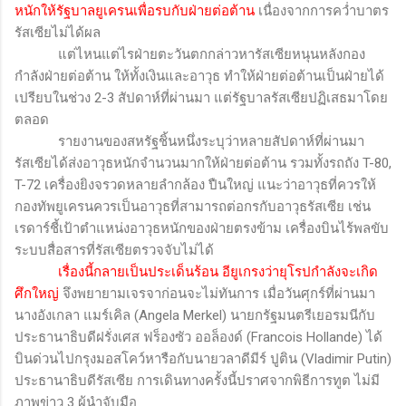
หนักให้รัฐบาลยูเครนเพื่อรบกับฝ่ายต่อต้าน
เนื่องจากการคว่ำบาตร
รัสเซียไม่ได้ผล
แต่ไหนแต่ไรฝ่ายตะวันตกกล่าวหารัสเซียหนุนหลังกอง
กำลังฝ่ายต่อต้าน ให้ทั้งเงินและอาวุธ ทำให้ฝ่ายต่อต้านเป็นฝ่ายได้
เปรียบในช่วง
2-3
สัปดาห์ที่ผ่านมา แต่รัฐบาลรัสเซียปฏิเสธมาโดย
ตลอด
รายงานของสหรัฐชิ้นหนึ่งระบุว่าหลายสัปดาห์ที่ผ่านมา
รัสเซียได้ส่งอาวุธหนักจำนวนมากให้ฝ่ายต่อต้าน รวมทั้งรถถัง
T-80,
T-72
เครื่องยิงจรวดหลายลำกล้อง ปืนใหญ่ แนะว่าอาวุธที่ควรให้
กองทัพยูเครนควรเป็นอาวุธที่สามารถต่อกรกับอาวุธรัสเซีย เช่น
เรดาร์ชี้เป้าตำแหน่งอาวุธหนักของฝ่ายตรงข้าม เครื่องบินไร้พลขับ
ระบบสื่อสารที่รัสเซียตรวจจับไม่ได้
เรื่องนี้กลายเป็นประเด็นร้อน อียูเกรงว่ายุโรปกำลังจะเกิด
ศึกใหญ่
จึงพยายามเจรจาก่อนจะไม่ทันการ เมื่อวันศุกร์ที่ผ่านมา
นางอังเกลา แมร์เคิล
(Angela Merkel)
นายกรัฐมนตรีเยอรมนีกับ
ประธานาธิบดีฝรั่งเศส ฟร็องซัว ออล็องด์
(Francois Hollande)
ได้
บินด่วนไปกรุงมอสโคว์หารือกับนายวลาดีมีร์ ปูติน
(Vladimir Putin)
ประธานาธิบดีรัสเซีย การเดินทางครั้งนี้ปราศจากพิธีการทูต ไม่มี
ภาพข่าว
3
ผู้นำจับมือ