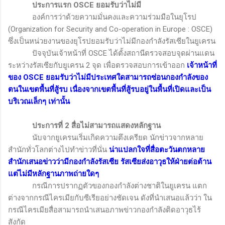
ประการแรก
OSCE
ยอมรับว่าไม่มี
องค์การว่าด้วยความมั่นคงและความร่วมมือในยุโรป
(Organization for Security and Co-operation in Europe : OSCE)
ซึ่งเป็นหน่วยงานของยุโรปยอมรับว่าไม่มีกองกำลังรัสเซียในยูเครน
ปัจจุบันเจ้าหน้าที่
OSCE
ได้ตั้งสถานีตรวจสอบจุดผ่านแดน
ระหว่างรัสเซียกับยูเครน
2
จุด เพื่อตรวจสอบการเข้าออก
เจ้าหน้าที่
ของ
OSCE
ยอมรับว่าไม่มีประเทศใดสามารถซ่อนกองกำลังของ
ตนในเขตพื้นที่สู้รบ เนื่องจากเขตพื้นที่สู้รบอยู่ในพื้นที่เปิดและเป็น
บริเวณเล็กๆ เท่านั้น
ประการที่
2
สื่อไม่สามารถแสดงหลักฐาน
นับจากยูเครนเริ่มเกิดความตึงเครียด นักข่าวจากหลาย
สำนักทั่วโลกต่างไปทำข่าวที่นั่น
น่าแปลกใจที่สื่อตะวันตกหลาย
สำนักเสนอข่าวว่ามีกองกำลังรัสเซีย รัสเซียส่งอาวุธให้ฝ่ายต่อต้าน
แต่ไม่มีหลักฐานภาพถ่ายใดๆ
กรณีการปรากฏตัวของกองกำลังต่างชาติในยูเครน แตก
ต่างจากกรณีไครเมียกับซีเรียอย่างชัดเจน ดังที่นำเสนอแล้วว่า ใน
กรณีไครเมียสื่อสามารถนำเสนอภาพข่าวกองกำลังติดอาวุธไร้
สังกัด