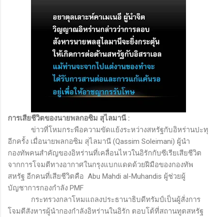
การเสียชีวิตของนายพลกอซิม สุไลมานี
:
ข่าวที่โหมกระพือความขัดแย้งระหว่างสหรัฐกับอิหร่านปะทุ
อีกครั้ง เมื่อนายพลกอซิม สุไลมานี
(Qassim Soleimani)
ผู้นำ
กองทัพคนสำคัญของอิหร่านที่เคลื่อนไหวในอิรักกับซีเรียเสียชีวิต
จากการโจมตีทางอากาศในกรุงแบกแดดด้วยฝีมือของกองทัพ
สหรัฐ อีกคนที่เสียชีวิตคือ
Abu Mahdi al-Muhandis
ผู้ช่วยผู้
บัญชาการกองกำลัง
PMF
กระทรวงกลาโหมแถลงประธานาธิบดีทรัมป์เป็นผู้สั่งการ
โจมตีสังหารผู้นำกองกำลังอิหร่านในอิรัก ตอบโต้ที่สถานทูตสหรัฐ