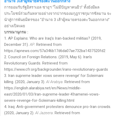
อำนาจ 3เส้าผู้หมายครองตะวันออกกลาง
การยอมรับรัฐอิสราเอล ซาอุฯ
“
ไม่มีปัญหาคนยิว
”
ทั้งยังมีผล
ประโยชน์ร่วมกันหลายอย่างจากปากของมกุฎราชกุมารซัลมาน จะ
นำสู่การพันธมิตรของ
“
อำนาจ
3
เส้าผู้หมายครองตะวันออกกลาง
”
อย่างเปิดเผย
บรรณานุกรม
:
1. AP Explains: Who are Iraq’s Iran-backed militias? (
2019
,
December 31
).
AP
. Retrieved from
https://apnews.com/57a346b17d6da07ae732ba1437520fd2
2. Council on Foreign Relations. (2019, May 6). Iran’s
Revolutionary Guards. Retrieved from
https://www.cfr.org/backgrounder/irans-revolutionary-guards
3. Iran supreme leader vows severe revenge’ for Soleimani
killing. (
2020
, January
3).
Al Arabiya.
Retrieved from
https://english.alarabiya.net/en/News/middle-
east/2020/01/03/Iran-supreme-leader-Khamenei-vows-
severe-revenge-for-Soleimani-killing.html
4.
Iraq: Anti-government protesters denounce pro-Iran crowds.
(
2020
, January 2
).
Al Jazeera
. Retrieved from