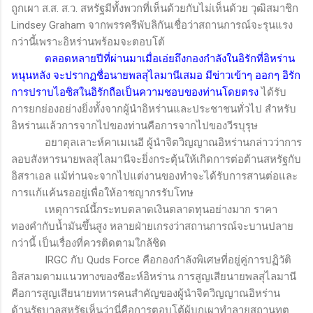
ถูกเผา ส.ส. ส.ว. สหรัฐมีทั้งพวกที่เห็นด้วยกับไม่เห็นด้วย วุฒิสมาชิก
Lindsey Graham
จากพรรครีพับลิกันเชื่อว่าสถานการณ์จะรุนแรง
กว่านี้เพราะอิหร่านพร้อมจะตอบโต้
ตลอดหลายปีที่ผ่านมาเมื่อเอ่ยถึงกองกำลังในอิรักที่อิหร่าน
หนุนหลัง จะปรากฏชื่อนายพลสุไลมานีเสมอ มีข่าวเข้าๆ ออกๆ อิรัก
การปราบไอซิสในอิรักถือเป็นความชอบของท่านโดยตรง
ได้รับ
การยกย่องอย่างยิ่งทั้งจากผู้นำอิหร่านและประชาชนทั่วไป สำหรับ
อิหร่านแล้วการจากไปของท่านคือการจากไปของวีรบุรุษ
อยาตุลเลาะห์คาเมเนอี ผู้นำจิตวิญญาณอิหร่านกล่าวว่าการ
ลอบสังหารนายพลสุไลมานีจะยิ่งกระตุ้นให้เกิดการต่อต้านสหรัฐกับ
อิสราเอล แม้ท่านจะจากไปแต่งานของทำจะได้รับการสานต่อและ
การแก้แค้นรออยู่เพื่อให้อาชญากรรับโทษ
เหตุการณ์นี้กระทบตลาดเงินตลาดทุนอย่างมาก ราคา
ทองคำกับน้ำมันขึ้นสูง หลายฝ่ายเกรงว่าสถานการณ์จะบานปลาย
กว่านี้ เป็นเรื่องที่ควรติดตามใกล้ชิด
IRGC
กับ
Quds Force
คือกองกำลังพิเศษที่อยู่คู่การปฏิวัติ
อิสลามตามแนวทางของชีอะห์อิหร่าน การสูญเสียนายพลสุไลมานี
คือการสูญเสียนายทหารคนสำคัญของผู้นำจิตวิญญาณอิหร่าน
ด้านรัฐบาลสหรัฐเห็นว่านี่คือการตอบโต้ผู้บุกเผาทำลายสถานทูต