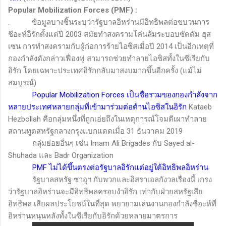
Popular Mobilization Forces (PMF) :
.
ข้อมูลบางชิ้นระบุว่ารัฐบาลอิหร่านมีอิทธิพลต่อขบวนการ
ชีอะห์อิรักตั้งแต่ปี 2003 สมัยทำสงครามโค่นล้มระบอบซัดดัม ฮุส
เซน การทำสงครามกับผู้ก่อการร้ายไอซิสเมื่อปี 2014 เป็นอีกเหตุที่
กองกำลังดังกล่าวเฟื่องฟู สามารถช่วยทำลายไอซิสทั้งในซีเรียกับ
อิรัก โดยเฉพาะประเทศอิรักกลับมาสงบมากขึ้นอีกครั้ง (แม้ไม่
สมบูรณ์)
Popular Mobilization Forces
เป็นชื่อรวมของกองกำลังจาก
หลายประเทศหลายกลุ่มที่เข้ามาร่วมต่อต้านไอซิสในอิรัก
Kataeb
Hezbollah
คือกลุ่มหนึ่งที่ถูกเอ่ยถึงในเหตุการณ์โจมตีเผาทำลาย
สถานทูตสหรัฐกลางกรุงแบกแดดเมื่อ 31 ธันวาคม 2019
กลุ่มย่อยอื่นๆ เช่น
Imam Ali Brigades
กับ
Sayed al-
Shuhada
และ
Badr Organization
PMF
ไม่ได้ขึ้นตรงต่อรัฐบาลอิรักแต่อยู่ใต้อิทธิพลอิหร่าน
รัฐบาลสหรัฐ ซาอุฯ กับพวกและอิสราเอลกังวลเรื่องนี้ เกรง
ว่ารัฐบาลอิหร่านจะมีอิทธิพลครอบงำอิรัก เท่ากับฝ่ายสหรัฐเสีย
อิทธิพล เสียผลประโยชน์ในที่สุด พยายามเล่นงานกองกำลังชีอะห์ที่
อิหร่านหนุนหลังทั้งในซีเรียกับอิรักด้วยหลายมาตรการ