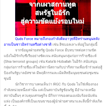
Quds
Force
หมายถึงกองกำลังติดอาวุธที่อิหร่านหนุนหลัง
อาจเป็นชาวอิหร่านหรือต่างชาติ
เช่น ฮิซบอลเลาะห์อยู่ในกลุ่มนี้
จากข้อมูลฝ่ายสหรัฐ
Qods Force
มีบทบาทต่อความขัด
แย้งในอิรักกับซีเรียอย่างชัดเจน สนับสนุนกลุ่มก่อการร้ายชีอะห์
(
Shia terrorist groups
) เช่น
Kata’ib Hizballah
ในอิรัก สนับสนุน
กลุ่มก่อการร้ายชีอะห์ในอัฟกานิสถานกับปากีสถานเพื่อเข้าร่วมต่อสู้
ป้องกันรัฐบาลอัสซาด มีพฤติกรรมละเมิดสิทธิมนุษยชนต่อชุมชน
ซุนนี
นักวิชาการบางคนเห็นว่า
IRGC
กับ
Qods
ไม่ใช่เพียงกอง
กำลังหน่วยหนึ่งเท่านั้น แต่เป็นสถาบันรัฐซ้อนรัฐ มีอำนาจเหนือ
สถาบันอื่นๆ ควบคุมเศรษฐกิจ มีกิจการของตนเองนับร้อยนับพัน
แห่ง เป็นองค์กรที่เป็นแขนขาของผู้นำฝ่ายศาสนาและสิ่งนี้กำลังเกิด