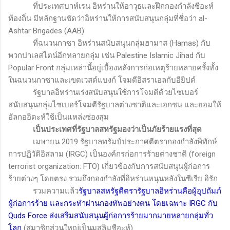
ที่ประเทศบาห์เรน อิหร่านให้อาวุธและฝึกกองกำลังชีอะห์
ท้องถิ่น มีหลักฐานชัดว่าอิหร่านให้การสนับสนุนกลุ่มที่ชื่อว่า
al-
Ashtar Brigades (AAB)
ที่ฉนวนกาซา อิหร่านสนับสนุนกลุ่มฮามาส (
Hamas
) กับ
พวกปาเลสไตน์อีกหลายกลุ่ม เช่น
Palestine Islamic Jihad
กับ
Popular Front
กลุ่มเหล่านี้อยู่เบื้องหลังการก่อเหตุร้ายหลายครั้งทั้ง
ในฉนวนกาซาและเขตเวสต์แบงก์ โจมตีอิสราเอลกับอียิปต์
รัฐบาลอิหร่านเร่งสนับสนุนใช้การโจมตีด้วยไซเบอร์
สนับสนุนกลุ่มไซเบอร์โจมตีรัฐบาลต่างชาติและเอกชน และยอมให้
อัลกออิดะห์ใช้เป็นแหล่งซ่องสุม
เป็นประเทศที่รัฐบาลสหรัฐมองว่าเป็นภัยร้ายแรงที่สุด
เมษายน 2019 รัฐบาลทรัมป์ประกาศตีตรากองกำลังพิทักษ์
การปฏิวัติอิสลาม (
IRGC
) เป็นองค์กรก่อการร้ายต่างชาติ
(foreign
terrorist organization: FTO)
เกี่ยวข้องกับการสนับสนุนผู้ก่อการ
ร้ายต่างๆ โดยตรง รวมถึงกองกำลังที่อิหร่านหนุนหลังในซีเรีย อิรัก
รวมความแล้ว
รัฐบาลสหรัฐตีตรารัฐบาลอิหร่านคือผู้อุปถัมภ์
ผู้ก่อการร้าย และกระทำผ่านกองทัพอย่างตน โดยเฉพาะ
IRGC
กับ
Quds Force
ส่งเสริมสนับสนุนผู้ก่อการร้ายมากมายหลายกลุ่มทั่ว
โลก
(สมาชิกส่วนใหญ่เป็นมุสลิมชีอะห์)