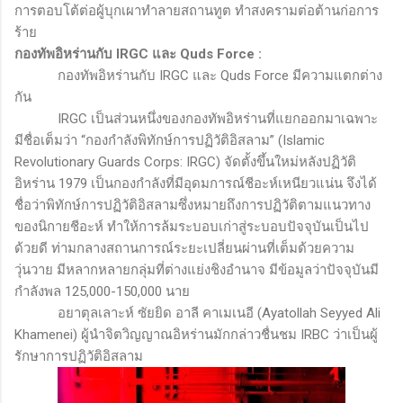
การตอบโต้ต่อผู้บุกเผาทำลายสถานทูต ทำสงครามต่อต้านก่อการ
ร้าย
กองทัพอิหร่านกับ
IRGC
และ
Quds Force
:
กองทัพอิหร่านกับ
IRGC
และ
Quds Force
มีความแตกต่าง
กัน
IRGC
เป็นส่วนหนึ่งของกองทัพอิหร่านที่แยกออกมาเฉพาะ
มีชื่อเต็มว่า “กองกำลังพิทักษ์การปฏิวัติอิสลาม” (
Islamic
Revolutionary Guards Corps:
IRGC)
จัดตั้งขึ้นใหม่หลังปฏิวัติ
อิหร่าน 1979 เป็นกองกำลังที่มีอุดมการณ์ชีอะห์เหนียวแน่น จึงได้
ชื่อว่าพิทักษ์การปฏิวัติอิสลามซึ่งหมายถึงการปฏิวัติตามแนวทาง
ของนิกายชีอะห์ ทำให้การล้มระบอบเก่าสู่ระบอบปัจจุบันเป็นไป
ด้วยดี ท่ามกลางสถานการณ์ระยะเปลี่ยนผ่านที่เต็มด้วยความ
วุ่นวาย มีหลากหลายกลุ่มที่ต่างแย่งชิงอำนาจ มีข้อมูลว่าปัจจุบันมี
กำลังพล 125,000-150,000 นาย
อยาตุลเลาะห์ ซัยยิด อาลี คาเมเนอี (
Ayatollah Seyyed Ali
Khamenei)
ผู้นำจิตวิญญาณอิหร่านมักกล่าวชื่นชม
IRBC
ว่าเป็นผู้
รักษาการปฏิวัติอิสลาม