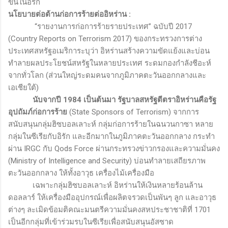
ขึ้นในอิรัก
นโยบายต่อต้านก่อการร้ายต่ออิหร่าน
:
“รายงานการก่อการร้ายรายประเทศ” ฉบับปี
2017
(Country Reports on Terrorism 2017)
ของกระทรวงการต่าง
ประเทศสหรัฐอเมริการะบุว่า อิหร่านสร้างความขัดแย้งและบ่อน
ทำลายผลประโยชน์สหรัฐในหลายประเทศ ระดมกองกำลังชีอะห์
จากทั่วโลก (ส่วนใหญ่ระดมคนจากภูมิภาคตะวันออกกลางและ
เอเชียใต้)
นับจากปี 1984 เป็นต้นมา รัฐบาลสหรัฐตีตราอิหร่านคือรัฐ
อุปถัมภ์ก่อการร้าย
(
State Sponsors of Terrorism)
จากการ
สนับสนุนกลุ่มฮิซบอลเลาะห์ กลุ่มก่อการร้ายในฉนวนกาซา หลาย
กลุ่มในซีเรียกับอิรัก และอีกมากในภูมิภาคตะวันออกกลาง กระทำ
ผ่าน
IRGC
กับ
Qods Force
ผ่านกระทรวงข่าวกรองและความมั่นคง
(
Ministry of Intelligence and Security)
บ่อนทำลายเสถียรภาพ
ตะวันออกกลาง ให้ทั้งอาวุธ เครื่องไม้เครื่องมือ
เฉพาะกลุ่มฮิซบอลเลาะห์ อิหร่านให้เงินหลายร้อนล้าน
ดอลลาร์ ให้เครื่องมืออุปกรณ์เพื่อผลิตจรวดเป็นพันๆ ลูก และอาวุธ
ต่างๆ ละเมิดข้อมติคณะมนตรีความมั่นคงสหประชาชาติที่ 1701
เป็นอีกกลุ่มที่เข้าร่วมรบในซีเรียเพื่อสนับสนุนอัสซาด