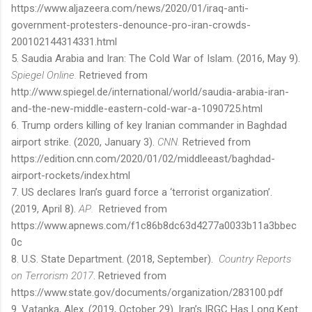
https://www.aljazeera.com/news/2020/01/iraq-anti-
government-protesters-denounce-pro-iran-crowds-
200102144314331.html
5.
Saudia Arabia and Iran: The Cold War of Islam.
(2016, May 9).
Spiegel Online.
Retrieved from
http://www.spiegel.de/international/world/saudia-arabia-iran-
and-the-new-middle-eastern-cold-war-a-1090725.html
6.
Trump orders killing of key Iranian commander in Baghdad
airport strike. (
2020
, January
3).
CNN.
Retrieved from
https://edition.cnn.com/2020/01/02/middleeast/baghdad-
airport-rockets/index.html
7.
US declares Iran’s guard force a ‘terrorist organization’.
(2019, April 8).
AP
.
Retrieved from
https://www.apnews.com/f1c86b8dc63d4277a0033b11a3bbec
0c
8. U.S. State Department. (2018, September).
Country Reports
on Terrorism 2017
. Retrieved from
https://www.state.gov/documents/organization/283100.pdf
9. Vatanka, Alex. (2019, October 29). Iran’s IRGC Has Long Kept