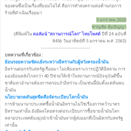
ของตนซึ่งเป็นเรื่องที่ยอมไม่ได้ คือการทำสงครามต่อต้านก่อการ
ร้ายที่ดำเนินเรื่อยมา
5
มกราคม 2020
ชาญชัย คุ้มปัญญา
(
ตีพิมพ์ใน
คอลัมน์
“
สถานการณ์โลก
”
ไทยโพสต์
ปีที่
24
ฉบับที่
8456
วันอาทิตย์ที่
5
มกราคม พ.ศ.
2563)
----------------------------
บทความที่เกี่ยวข้อง
:
ย้อนรอยความขัดแย้งระหว่างอิหร่านกับผู้หวังครองน้ำมัน
อิหร่านต่อกรกับสหรัฐเรื่อยมา ไม่เพียงเพราะการปฏิวัติอิสลาม การ
มองย้อนหลังไกลกว่า 40 ปีช่วยให้เข้าใจสถานการณ์ปัจจุบันดีขึ้น
ชาติมหาอำนาจต้องการครอบงำอิหร่าน เป็นเช่นนี้นับตั้งแต่ค้นพบ
น้ำมัน
นโยบายกดดันสุดขีดคือจัดระเบียบโลกน้ำมัน
การห้ามนานาประเทศซื้อน้ำมันอิหร่านไม่ใช่เรื่องการคว่ำบาตร
อิหร่านเท่านั้น ยังมีผลโดยตรงต่อระเบียบการซื้อขายน้ำมันโลก
หลายประเทศต้องมุ่งนำเข้าน้ำมันจากผู้ส่งออกที่เป็นมิตรกับสหรัฐ
เท่านั้น