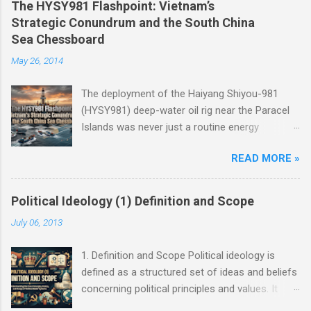
The HYSY981 Flashpoint: Vietnam’s
Strategic Conundrum and the South China
Sea Chessboard
May 26, 2014
The deployment of the Haiyang Shiyou-981
(HYSY981) deep-water oil rig near the Paracel
Islands was never just a routine energy
exploration mission. Instead, it served as a
READ MORE »
masterclass in China’s gray-zone tactics ,
meticulously engineered to test the breaking
points of both Vietnam and ASEAN. The
Political Ideology (1) Definition and Scope
ultimate conundrum for Hanoi and the wider
July 06, 2013
region remains highly relevant today: How do
you push back against creeping normalization
1. Definition and Scope Political ideology is
without sacrificing sovereignty, while avoiding
defined as a structured set of ideas and beliefs
an asymmetric war? The answer lies not at the
concerning political principles and values. It
barrel of a gun, but in the sophisticated art of
represents a coherent, rational system of
diplomacy, the balance of power, and the