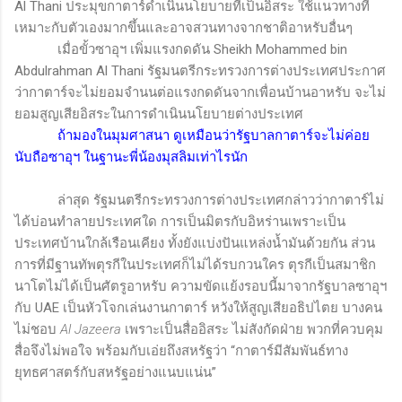
Al Thani
ประมุขกาตาร์ดำเนินนโยบายที่เป็นอิสระ ใช้แนวทางที่
เหมาะกับตัวเองมากขึ้นและอาจสวนทางจากชาติอาหรับอื่นๆ
เมื่อขั้วซาอุฯ เพิ่มแรงกดดัน
Sheikh Mohammed bin
Abdulrahman Al Thani
รัฐมนตรีกระทรวงการต่างประเทศประกาศ
ว่ากาตาร์จะไม่ยอมจำนนต่อแรงกดดันจากเพื่อนบ้านอาหรับ จะไม่
ยอมสูญเสียอิสระในการดำเนินนโยบายต่างประเทศ
ถ้ามองในมุมศาสนา ดูเหมือนว่ารัฐบาลกาตาร์จะไม่ค่อย
นับถือซาอุฯ ในฐานะพี่น้องมุสลิมเท่าไรนัก
ล่าสุด รัฐมนตรีกระทรวงการต่างประเทศกล่าวว่ากาตาร์ไม่
ได้บ่อนทำลายประเทศใด การเป็นมิตรกับอิหร่านเพราะเป็น
ประเทศบ้านใกล้เรือนเคียง ทั้งยังแบ่งปันแหล่งน้ำมันด้วยกัน ส่วน
การที่มีฐานทัพตุรกีในประเทศก็ไม่ได้รบกวนใคร ตุรกีเป็นสมาชิก
นาโตไม่ได้เป็นศัตรูอาหรับ ความขัดแย้งรอบนี้มาจากรัฐบาลซาอุฯ
กับ
UAE
เป็นหัวโจกเล่นงานกาตาร์ หวังให้สูญเสียอธิปไตย บางคน
ไม่ชอบ
Al Jazeera
เพราะเป็นสื่ออิสระ ไม่สังกัดฝ่าย พวกที่ควบคุม
สื่อจึงไม่พอใจ พร้อมกับเอ่ยถึงสหรัฐว่า “กาตาร์มีสัมพันธ์ทาง
ยุทธศาสตร์กับสหรัฐอย่างแนบแน่น”