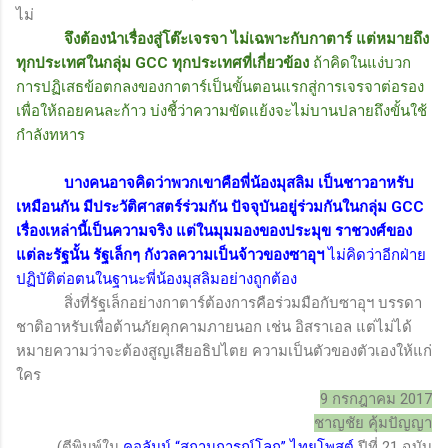
ไม่
จึงต้องนำเรื่องสู่โต๊ะเจรจา ไม่เฉพาะกับกาตาร์ แต่หมายถึง
ทุกประเทศในกลุ่ม
GCC
ทุกประเทศที่เกี่ยวข้อง
ถ้าคิดในแง่บวก
การปฏิเสธข้อตกลงของกาตาร์เป็นขั้นตอนแรกสู่การเจรจาต่อรอง
เพื่อให้ถอยคนละก้าว บ่งชี้ว่าความขัดแย้งจะไม่บานปลายถึงขั้นใช้
กำลังทหาร
บางคนอาจคิดว่าพวกเขาคือพี่น้องมุสลิม เป็นชาวอาหรับ
เหมือนกัน มีประวัติศาสตร์ร่วมกัน ปัจจุบันอยู่ร่วมกันในกลุ่ม
GCC
เรื่องเหล่านี้เป็นความจริง แต่ในมุมมองของประมุข ราชวงศ์ของ
แต่ละรัฐนั้น รัฐเล็กๆ กังวลความเป็นจ้าวของซาอุฯ
ไม่คิดว่าอีกฝ่าย
ปฏิบัติต่อตนในฐานะพี่น้องมุสลิมอย่างถูกต้อง
สิ่งที่รัฐเล็กอย่างกาตาร์ต้องการคือร่วมมือกับซาอุฯ บรรดา
ชาติอาหรับเพื่อต้านภัยคุกคามภายนอก เช่น อิสราเอล แต่ไม่ได้
หมายความว่าจะต้องสูญเสียอธิปไตย ความเป็นตัวของตัวเองให้แก่
ใคร
9
กรกฎาคม 2017
ชาญชัย คุ้มปัญญา
(ตีพิมพ์ใน
คอลัมน์
“
สถานการณ์โลก
”
ไทยโพสต์
ปีที่
21
ฉบับ