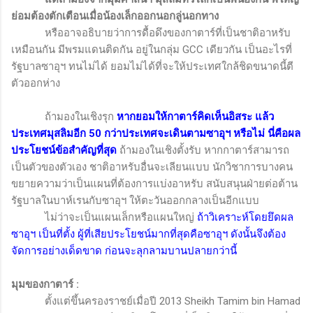
ย่อมต้องตักเตือนเมื่อน้องเล็กออกนอกลู่นอกทาง
หรืออาจอธิบายว่าการดื้อดึงของกาตาร์ที่เป็นชาติอาหรับ
เหมือนกัน มีพรมแดนติดกัน อยู่ในกลุ่ม
GCC
เดียวกัน เป็นอะไรที่
รัฐบาลซาอุฯ ทนไม่ได้ ยอมไม่ได้ที่จะให้ประเทศใกล้ชิดขนาดนี้ตี
ตัวออกห่าง
ถ้ามองในเชิงรุก
หากยอมให้กาตาร์คิดเห็นอิสระ แล้ว
ประเทศมุสลิมอีก 50 กว่าประเทศจะเดินตามซาอุฯ หรือไม่ นี่คือผล
ประโยชน์ข้อสำคัญที่สุด
ถ้ามองในเชิงตั้งรับ
หากกาตาร์สามารถ
เป็นตัวของตัวเอง ชาติอาหรับอื่นจะเลียนแบบ นักวิชาการบางคน
ขยายความว่าเป็นแผนที่ต้องการแบ่งอาหรับ สนับสนุนฝ่ายต่อต้าน
รัฐบาลในบาห์เรนกับซาอุฯ ให้ตะวันออกกลางเป็นอีกแบบ
ไม่ว่าจะเป็นแผนเล็กหรือแผนใหญ่
ถ้าวิเคราะห์โดยยึดผล
ซาอุฯ เป็นที่ตั้ง ผู้ที่เสียประโยชน์มากที่สุดคือซาอุฯ ดังนั้นจึงต้อง
จัดการอย่างเด็ดขาด ก่อนจะลุกลามบานปลายกว่านี้
มุมของกาตาร์
:
ตั้งแต่ขึ้นครองราชย์เมื่อปี 2013
Sheikh Tamim bin Hamad