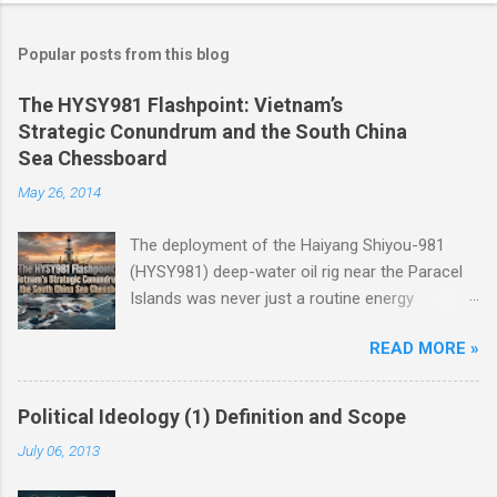
Popular posts from this blog
The HYSY981 Flashpoint: Vietnam’s
Strategic Conundrum and the South China
Sea Chessboard
May 26, 2014
The deployment of the Haiyang Shiyou-981
(HYSY981) deep-water oil rig near the Paracel
Islands was never just a routine energy
exploration mission. Instead, it served as a
READ MORE »
masterclass in China’s gray-zone tactics ,
meticulously engineered to test the breaking
points of both Vietnam and ASEAN. The
Political Ideology (1) Definition and Scope
ultimate conundrum for Hanoi and the wider
July 06, 2013
region remains highly relevant today: How do
you push back against creeping normalization