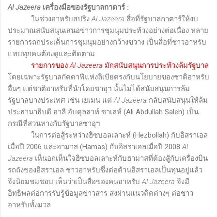
Al Jazeera
เครื่องมือของรัฐบาลกาตาร์
:
ในช่วงอาหรับสปริง
Al Jazeera
สื่อที่รัฐบาลกาตาร์ให้งบ
ประมาณสนับสนุนเสนอข่าวการชุมนุมประท้วงอย่างต่อเนื่อง หลาย
รายการถกประเด็นการชุมนุมอย่างกว้างขวาง เป็นสื่อที่ชาวอาหรับ
แทบทุกคนต้องดูและติดตาม
รายการของ
Al Jazeera
มักสนับสนุนการประท้วงล้มรัฐบาล
โดยเฉพาะรัฐบาลกัดดาฟีแห่งลิเบียตรงกับนโยบายของชาติอาหรับ
อื่นๆ แต่ชาติอาหรับที่นำโดยซาอุฯ นั้นไม่ได้สนับสนุนการล้ม
รัฐบาลบางประเทศ เช่น เยเมน แต่
Al Jazeera
กลับสนับสนุนให้ล้ม
ประธานาธิบดี อาลี อับดุลลาห์ ซาเลห์
(Ali Abdullah Saleh)
เป็น
กรณีที่สวนทางกับรัฐบาลซาอุฯ
ในการต่อสู้ระหว่างฮิซบอลเลาะห์ (
Hezbollah
) กับอิสราเอล
เมื่อปี 2006 และฮามาส (
Hamas
) กับอิสราเอลเมื่อปี 2008
Al
Jazeera
เห็นอกเห็นใจฮิซบอลเลาะห์กับฮามาสที่ต้องสู้กับเครื่องบิน
รถถังของอิสราเอล ชาวอาหรับซึ่งต่อต้านอิสราเอลเป็นทุนอยู่แล้ว
จึงนิยมชมชอบ เห็นว่าเป็นสื่อของคนอาหรับ
Al Jazeera
จึงมี
อิทธิพลต่อการรับรู้ข้อมูลข่าวสาร ส่งผ่านแนวคิดต่างๆ ต่อชาว
อาหรับทั้งมวล