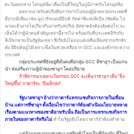
ตะวันออกลาง โลกมุสลิม เพื่อเป็นพี่ใหญ่ในภูมิภาคกับโลกมุสลิม
ผลจากอาหรับสปริงคือการจากไปของผู้นำหลายประเทศที่
มีปากมีเสียง เช่น มูบารักแห่งอียิปต์ กัดดาฟีแห่งลิเบีย (ซัดดัม ไป
นานแล้วอาจไม่เกี่ยวกับอาหรับสปริง) อัสซาดยังต้องลุ้นต่อไป จะ
เห็นได้ว่าผู้นำคนสำคัญเหล่านี้จากไป พร้อมกับที่ประเทศอิรักกับ
ลิเบียกลายเป็นรัฐล้มเหลว ซีเรียยังไม่จบแต่เหลือเพียงซากปรักหัก
พัง อียิปต์อยู่ได้เพราะพึ่งเงินช่วยเหลือจาก
GCC
และองค์กรระหว่าง
ประเทศ
กลุ่มประเทศที่ยังอยู่ดีมั่นคงคือกลุ่ม
GCC
มีซาอุฯ เป็นแกน
นำ ส่งเสริมภาวะผู้นำของซาอุฯ โดยปริยาย
ถ้าพิจารณาเฉพาะในกรอบ
GCC
จะเห็นว่าซาอุฯ เมื่อ “ยิ่ง
ใหญ่ขึ้น” กาตาร์จะ “ยิ่งเล็กลง”
รัฐบาลซาอุฯ อ้างว่ากาตาร์แทรกแซงกิจการภายในเพื่อน
บ้าน แต่การที่ซาอุฯ ตั้งเงื่อนไขว่ากาตาร์ต้องดำเนินนโยบายหลาย
เรื่องตามแนวทางของชาติอาหรับนั้น ถือเป็นการแทรกแซงกิจการ
ภายในของกาตาร์หรือไม่
ทำไมรัฐอธิปไตยกาตาร์จำต้องทำตาม
แต่ถ้ามองจากมุมศาสนา มุสลิมทั่วโลกเป็นพี่น้องกัน พี่ใหญ่