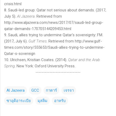
crisis.html
8. Saudi-led group: Qatar not serious about demands. (2017,
July 5).
Al Jazeera
. Retrieved from
http://www.aljazeera.com/news/2017/07/saudi-led-group-
qatar-demands-170705144209453.html
9. Saudi, allies trying to undermine Qatar's sovereignty: FM.
(2017, July 6).
Gulf Times
. Retrieved from http://www.gulf-
times.com/story/555653/Saudi-allies-trying-to-undermine-
Qatar-s-sovereign
10. Ulrichsen, Kristian Coates. (2014).
Qatar and the Arab
Spring
. New York: Oxford University Press.
-----------------------------
Al Jazeera
GCC
กาตาร์
เจรจา
ซาอุดิอาระเบีย
มุสลิม
อาหรับ
C