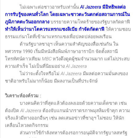
ไม่เฉพาะต่อชาวอาหรับเท่านั้น
Al Jazeera
มีอิทธิพลต่อ
การรับรู้ของคนทั่วโลก โดยเฉพาะชาวตะวันตกต่อสถานการณ์ใน
ภูมิภาคตะวันออกกลาง
บรรยายความโหดร้ายของรัฐบาลกัดดาฟี
ทำให้เห็นว่านาโตควรแทรกแซงลิเบีย กำจัดกัดดาฟี
ให้ความชอบ
ธรรมแก่นาโตที่เข้ามาแทรกแซงเพื่อปลดปล่อยพลเรือน
ด้านรัฐบาลซาอุฯ เห็นความสำคัญของสื่อเช่นกัน ใน
ทศวรรษ 1990 เริ่มมีหนังสือพิมพ์ภาษาอาราบิก จัดตั้งสถานี
โทรทัศน์ดาวเทียม
MBC
หวังดึงดูดผู้ชมจำนวนมาก แต่ไม่ประสบ
ความสำเร็จ ไม่เป็นที่นิยมอย่าง
Al Jazeera
ไม่ว่าจะตั้งใจหรือไม่
Al Jazeera
มีผลต่อความมั่นคงของ
ชาติอาหรับไม่มากก็น้อย มีผลงานเป็นที่ประจักษ์
วิเคราะห์องค์รวม
:
บางคนคิดว่าที่สุดแล้วต้องลงเอยด้วยความเด็ดขาด เช่น
ต้องปิด
Al Jazeera
ต้องจับแกนนำภราดรภาพมุสลิมเข้าคุก ความ
จริงแล้วมีทางออกอื่นๆ เช่น ลดเสนอข่าวที่ซาอุฯ ไม่ชอบ ให้นัก
เคลื่อนไหวลดกิจกรรม
ส่วนการใช้กำลังทหารต้องรอการอนุมัติจากรัฐบาลสหรัฐ