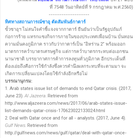
ที่
7548
วันอาทิตย์ที่
9
กรกฎาคม พ.ศ.
2560)
----------------------
ทิศทางสถานการณ์ซาอุ ตัดสัมพันธ์กาตาร์
ขั้วซาอุฯ ไม่สนใจคำชี้แจงจากกาตาร์ ยืนยันว่าเป็นรัฐอุปถัมภ์
ก่อการร้าย แทรกแซงกิจการภายในของประเทศเพื่อนบ้าน บั่นทอน
ความมั่นคงภูมิภาค ราวกับว่ากาตาร์เป็น “อิหร่าน 2” พร้อมออก
มาตรการคว่ำบาตรเศรษฐกิจ แต่การคว่ำบาตรกระทบต่อเอกชน
นานาชาติ บรรยากาศการค้าการลงทุนทั่วภูมิภาค อีกประเด็นที่
ต้องเอ่ยถึงคือการใช้กำลังซึ่งควรคำนึงผลกระทบที่จะตามมา จะ
เกิดการเปลี่ยนแปลงโดยใช้กำลังอีกหรือไม่
บรรณานุกรม:
1. Arab states issue list of demands to end Qatar crisis. (2017,
June 23).
Al Jazeera
. Retrieved from
http://www.aljazeera.com/news/2017/06/arab-states-issue-
list-demands-qatar-crisis-170623022133024.html
2. Deal with Qatar once and for all - analysts. (2017, June 4).
Gulf News
. Retrieved from
http://gulfnews.com/news/gulf/qatar/deal-with-qatar-once-