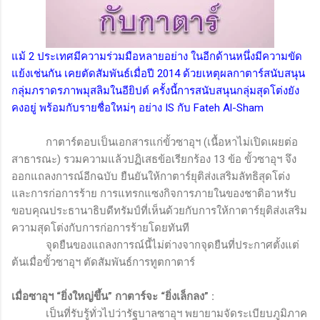
แม้ 2 ประเทศมีความร่วมมือหลายอย่าง ในอีกด้านหนึ่งมีความขัด
แย้งเช่นกัน เคยตัดสัมพันธ์เมื่อปี 2014 ด้วยเหตุผลกาตาร์สนับสนุน
กลุ่มภราดรภาพมุสลิมในอียิปต์ ครั้งนี้การสนับสนุนกลุ่มสุดโต่งยัง
คงอยู่ พร้อมกับรายชื่อใหม่ๆ อย่าง
IS
กับ
Fateh Al-Sham
กาตาร์ตอบเป็นเอกสารแก่ขั้วซาอุฯ (เนื้อหาไม่เปิดเผยต่อ
สาธารณะ) รวมความแล้วปฏิเสธข้อเรียกร้อง 13 ข้อ ขั้วซาอุฯ จึง
ออกแถลงการณ์อีกฉบับ ยืนยันให้กาตาร์ยุติส่งเสริมลัทธิสุดโต่ง
และการก่อการร้าย การแทรกแซงกิจการภายในของชาติอาหรับ
ขอบคุณประธานาธิบดีทรัมป์ที่เห็นด้วยกับการให้กาตาร์ยุติส่งเสริม
ความสุดโต่งกับการก่อการร้ายโดยทันที
จุดยืนของแถลงการณ์นี้ไม่ต่างจากจุดยืนที่ประกาศตั้งแต่
ต้นเมื่อขั้วซาอุฯ ตัดสัมพันธ์การทูตกาตาร์
เมื่อซาอุฯ “ยิ่งใหญ่ขึ้น” กาตาร์จะ “ยิ่งเล็กลง”
:
เป็นที่รับรู้ทั่วไปว่ารัฐบาลซาอุฯ พยายามจัดระเบียบภูมิภาค