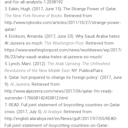
and-for-all-analysts-1.2038192
3. Eakin, Hugh. (2017, June 15). The Strange Power of Qatar.
The New York Review of Books
. Retrieved from
http://www.nybooks.com/articles/2011/10/27/strange-power-
qatar/
4. Erickson, Amanda. (2017, June 23). Why Saudi Arabia hates
Al Jazeera so much.
The Washington Post
. Retrieved from
https://www.washingtonpost.com/news/worldviews/wp/2017/
06/23/why-saudi-arabia-hates-al-jazeera-so-much/
5. Lynch, Marc. (2012).
The Arab Uprising: The Unfinished
Revolutions of the New Middle East
. NY: Publicaffairs.
6. Qatar 'not prepared to change its foreign policy'. (2017, June
9).
Al Jazeera
. Retrieved from
http://www.aljazeera.com/news/2017/06/qatar-fm-ready-
surrender-170608142453812.html
7. READ: Full joint statement of boycotting countries on Qatar
crisis. (2017, July 5).
Al Arabiya
. Retrieved from
http://english.alarabiya.net/en/News/gulf/2017/07/05/READ-
Full-joint-statement-of-boycotting-countries-on-Qatar-