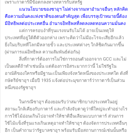
เพราะกาตาร์มีข้อตกลงทางทหารกับสหรัฐ
แนวนโยบายของซาอุฯ ไม่ต่างจากมหาอำนาจอื่นๆ หลักคิด
คือความมั่นคงแห่งชาติของตนสำคัญสุด เพื่อบรรลุเป้าหมายนี้ต้อง
มีอิทธิพลต่อประเทศอื่น อำนาจอิทธิพลที่ลดลงลดทอนความมั่นคง
แต่การครอบงำที่รุนแรงจนรับไม่ได้ อาจเป็นเหตุให้
ประเทศที่อยู่ใต้ตีตัวออกห่าง เพราะคิดว่าไม่มีอะไรจะเสียอีกแล้ว
ยิ่งในบริบทที่โลกมีหลายขั้ว และประเทศต่างๆ ใกล้ชิดกันมากขึ้น
(ผ่านการแผ่อิทธิพล ความสัมพันธ์ต่อกัน)
สิ่งที่กาตาร์ต้องการไม่ใช่การถอนตัวออกจาก
GCC
และไม่
เป็นผลดีถ้าทำเช่นนั้น แต่ต้องการอิสระมากกว่านี้ ไม่ใช่รัฐใน
อาณัติของใครหรือมีฐานะเป็นเพียงจังหวัดหนึ่งของประเทศใด ดังที่
กษัตริย์ซาอุฯ เมื่อปี 1935 แจ้งต่อประมุขกาตาร์ว่ากาตาร์เป็นส่วน
หนึ่งของรัฐซาอุฯ
ในกรณีซาอุฯ ต้องยอมรับว่าสมาชิกบางประเทศในอยู่
สถานะใกล้เคียงกับกาตาร์ และกำลังจับตาดูว่าพี่ใหญ่จะทำอย่างไร
การใช้ไม้อ่อนเกินไปอาจทำให้ชาติอื่นเลียนแบบกาตาร์ ส่วนการ
ใช้ไม้แข็งที่รุนแรงเกินเหตุอาจทำให้ซาอุฯ ต้องจัดการประเทศอื่นๆ
อีก เป็นคำถามว่ารัฐบาลซาอุฯ พร้อมรับมือสถานการณ์เช่นนั้นหรือ