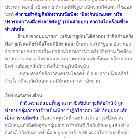
ประเทศ ตอกย้ำเป้าหมาย ทัศนคติที่รัฐบาลอิหร่านมีต่อพวกไซออน
นิสต์
คำถามสำคัญคืออิหร่านหวังเพียง “ป้องกันประเทศ” หรือ
ปรารถนา “ลงมือทำลายศัตรู” (เป็นฝ่ายบุก) หากวันใดพร้อมที่จะ
ทำเช่นนั้น
ถ้ามองจากมุมนายกฯ เนธันยาฮูย่อมได้คำตอบว่าอิหร่านหวัง
มีอาวุธนิวเคลียร์เพื่อโจมตีอิสราเอล
เป็นเหตุผลให้รัฐบาลอิสราเอล
อ้างความชอบธรรมที่จะต่อต้านโครงการนิวเคลียร์อิหร่าน ปิดล้อม
คว่ำบาตรจนกว่าอิสราเอลจะเห็นว่าตนปลอดภัยซึ่งหมายถึงระบอบ
อิหร่านต้องถูกล้มล้าง ดังที่ปรากฏในปัจจุบัน
หลายคนเชื่ออีกว่าสงครามโลกครั้งที่ 3 สงครามนิวเคลียร์
ล้างโลกที่จะเกิดในอนาคตมีต้นเหตุมาจากอิหร่าน
อิหร่านส่งสารเตือน
:
ถ้าวิเคราะห์แบบพื้นฐาน การยิงขีปนาวุธพิสัยใกล้ 6 ลูก
ทำลายกลุ่มก่อการร้ายเป็นเพียง “ปฏิกิริยาตอบโต้” อีกมุมมองคือ
เป็นการรบติดพัน
เนื่องจากทุกวันนี้กองกำลังติดอาวุธที่อิหร่าน
สนับสนุนกำลังต่อสู้กับกลุ่มก่อการร้ายในซีเรียกับอิรักอยู่แล้ว ต่าง
ยิงกันไปยิงกันมา ครั้งนี้ฝ่ายผู้ก่อการร้ายเพียงฉวยโอกาสลงมือก่อ