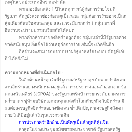
เหตุในเขตประเทศอิหร่านเท่านั้น
หากมองย้อนหลัง 1 ปีในเหตุการณ์ผู้ก่อการร้ายโจมตี
รัฐสภา ศัตรูยังคงหาช่องก่อเหตุเป็นระยะ กลุ่มก่อการร้ายอาจเป็นก
ลุ่มเดียวกันหรือคนละกลุ่ม และน่าจะมีมากกว่า 1 กลุ่ม ยากที่
อิหร่านจะปราบปรามหรือสกัดได้หมด
หากคำกล่าวหาของอิหร่านถูกต้อง กลุ่มเหล่านี้มีรัฐบาลต่าง
ชาติสนับสนุน ยิ่งเชื่อได้ว่าเหตุก่อการร้ายเช่นนี้จะเกิดขึ้นอีก
อิหร่านจะสามารถปราบปรามรัฐบาลหรือระบอบศัตรูที่เอ่ย
ถึงได้หรือไม่
ความบาดหมางที่ดำเนินต่อไป
:
ในอีกด้านหนึ่งทุกวันนี้รัฐบาลสหรัฐ ซาอุฯ กับพวกกำลังเล่น
งานอิหร่านอย่างหนักหน่วงอยู่แล้ว การประกาศถอนตัวออกจากข้อ
ตกลงนิวเคลียร์ (
JCPOA
) ของรัฐบาลทรัมป์ การยกระดับมาตรการ
คว่ำบาตร ขู่ห้ามบริษัทเอกชนทุกแห่งทั่วโลกทำธุรกิจกับอิหร่าน มี
ผลต่อเศรษฐกิจอิหร่านอย่างชัดเจน ซ้ำเติมปัญหาเศรษฐกิจสังคม
ภายในที่มีอยู่แล้วในรุนแรงกว่าเดิม
การประกาศว่าอีกฝ่ายเป็นศัตรูเป็นคำพูดที่คุ้นชิน
ล่าสุดในช่วงประชุมสมัชชาสหประชาชาติ รัฐบาลสหรัฐ