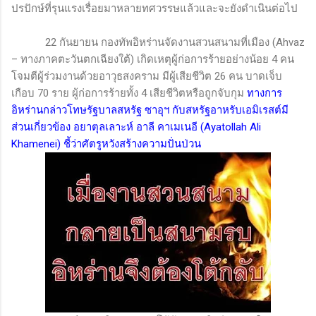
ปรปักษ์ที่รุนแรงเรื่อยมาหลายทศวรรษแล้วและจะยังดำเนินต่อไป
22 กันยายน กองทัพอิหร่านจัดงานสวนสนามที่เมือง (
Ahvaz
– ทางภาคตะวันตกเฉียงใต้) เกิดเหตุผู้ก่อการร้ายอย่างน้อย 4 คน
โจมตีผู้ร่วมงานด้วยอาวุธสงคราม มีผู้เสียชีวิต 26 คน บาดเจ็บ
เกือบ 70 ราย ผู้ก่อการร้ายทั้ง 4 เสียชีวิตหรือถูกจับกุม
ทางการ
อิหร่านกล่าวโทษรัฐบาลสหรัฐ ซาอุฯ กับสหรัฐอาหรับเอมิเรสต์มี
ส่วนเกี่ยวข้อง อยาตุลเลาะห์ อาลี คาเมเนอี (
Ayatollah Ali
Khamenei)
ชี้ว่าศัตรูหวังสร้างความปั่นป่วน