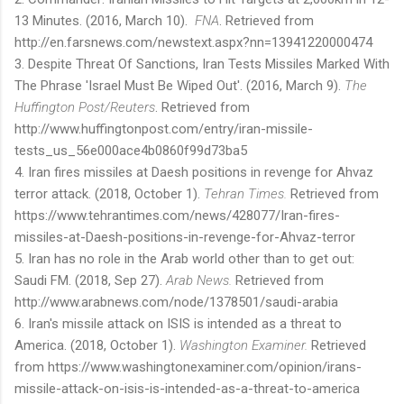
13
Minutes. (
2016
, March
10).
FNA
. Retrieved from
http://en.farsnews.com/newstext.aspx?nn=
13941220000474
3. Despite Threat Of Sanctions, Iran Tests Missiles Marked With
The Phrase 'Israel Must Be Wiped Out'. (2016, March 9).
The
Huffington Post/Reuters
. Retrieved from
http://www.huffingtonpost.com/entry/iran-missile-
tests_us_56e000ace4b0860f99d73ba5
4. Iran fires missiles at Daesh positions in revenge for Ahvaz
terror attack. (2018, October 1).
Tehran Times.
Retrieved from
https://www.tehrantimes.com/news/428077/Iran-fires-
missiles-at-Daesh-positions-in-revenge-for-Ahvaz-terror
5. Iran has no role in the Arab world other than to get out:
Saudi FM. (2018, Sep 27).
Arab News.
Retrieved from
http://www.arabnews.com/node/1378501/saudi-arabia
6. Iran's missile attack on ISIS is intended as a threat to
America. (2018, October 1).
Washington Examiner.
Retrieved
from https://www.washingtonexaminer.com/opinion/irans-
missile-attack-on-isis-is-intended-as-a-threat-to-america