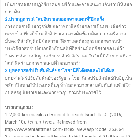
เป็นการทดสอบปฏิกิริยาคนอเมริกันและอาจเล่นงานอิหร่านให้หนัก
กว่าเดิม
2.ปรากฏการณ์ “ลบอิสราเอลออกจากแผนที่”อีกครั้ง
การทดสอบขีปนาวุธพิสัยกลางของอิหร่านกลายเป็นประเด็นข่าว
เพราะไม่เพียงยิงไกลถึงอิสราเอล อาจผิดข้อมติคณะมนตรีความ
มั่นคง ที่สำคัญคือมีข้อความ “อิสราเอลต้องถูกลบออกจากหน้า
ประวัติศาสตร์” บ่งบอกถึงทัศนคติที่อิหร่านมีต่ออิสราเอล แต่ถ้า
วิเคราะห์จากหลักฐานเชิงประจักษ์ อิสราเอลในวันนี้มีศักยภาพที่จะ
“ลบ” อิหร่านออกจากแผนที่โลกมากกว่า
3.ยุทธศาสตร์ปรับสัมพันธ์ของโรฮานีที่ได้ผลและไม่ได้ผล
ยุทธศาสตร์ปรับสัมพันธ์ของรัฐบาลโรฮานีมุ่งปรับสัมพันธ์กับอียูเป็น
หลัก เปิดทางให้ประเทศอื่นๆ ทั่วโลกสามารถสานสัมพันธ์ แต่ไม่ใช่
กับสหรัฐ อิสราเอลและพวกซาอุฯ ตามที่ประกาศไว้
บรรณานุกรม :
1.
2,000-
km missiles designed to reach Israel: IRGC. (
2016
,
March
10).
Tehran Times
. Retrieved from
http://www.tehrantimes.com/Index_view.asp?code=
253664
2.
Commander: Iranian Missiles to Hit Targets at
2
,
000
km in
12-