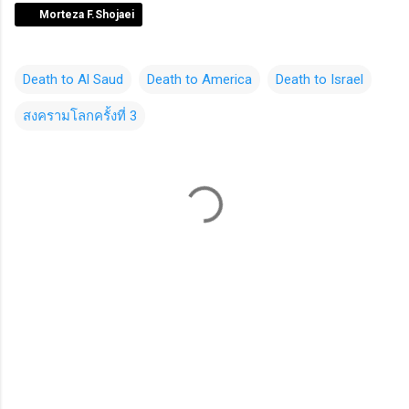
Morteza F.Shojaei
Death to Al Saud
Death to America
Death to Israel
สงครามโลกครั้งที่ 3
C
o
m
m
e
n
t
s