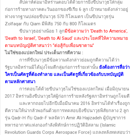
สัปดาห์ต่อมาอิหร่านตอบโต้ด้วยการยิงขีปนาวุธใส่กลุ่ม
ก่อการร้ายทางภาคตะวันออกของซีเรีย 6 ลูก เป้าหมายดังกล่าวอยู่
ห่างจากฐานปล่อยขีปนาวุธ 570 กิโลเมตร เป็นขีปนาวุธรุ่น
Zolfaqar
กับ
Qiam
มีพิสัย 750 กับ 800 กิโลเมตร
ขีปนาวุธอย่างน้อย 1 ลูก
มีข้อความว่า
'Death to America',
'Death to Israel', 'Death to Al Saud'
และประโยคที่ให้ความหมาย
ตามบทบัญญัติศาสนาว่า “ต่อสู้กับเพื่อนซาตาน”
ไม่ใช่ของแปลกใหม่ ประเด็นการตีความ
:
การที่ขีปนาวุธมีข้อความดังกล่าวย่อมถูกตีความได้ว่า
รัฐบาลอิหร่านมิได้มุ่งโจมตีกลุ่มก่อการร้ายเท่านั้น
ยังต้องการสื่อว่า
ใครเป็นศัตรูที่ต้องทำลาย และเป็นศัตรูที่เกี่ยวข้องกับบทบัญญัติ
ตามหลักศาสนา
การตอบโต้ด้วยขีปนาวุธไม่ใช่ของแปลกใหม่ เมื่อมิถุนายน
2017 อิหร่านยิงขีปนาวุธใส่ผู้ก่อการร้ายหลังรัฐสภาอิหร่านถูกโจมตี
และหากถอยไปอีกปีเมื่อมีนาคม 2016 อิหร่านได้ทำเรื่องถูก
ตีความให้น่ากลัวพอกันด้วยการทดสอบยิงขีปนาวุธพิสัยกลาง 2 ลูก
รุ่น
Qadr-H
กับ
Qadr-F
พลจัตวา
Amir Ali Hajizadeh
ผู้บัญชาการ
ทหารอากาศแห่งกองกำลังพิทักษ์การปฏิวัติอิสลาม (
Islamic
Revolution Guards Corps Aerospace Force)
แถลงหลังทดสอบว่า