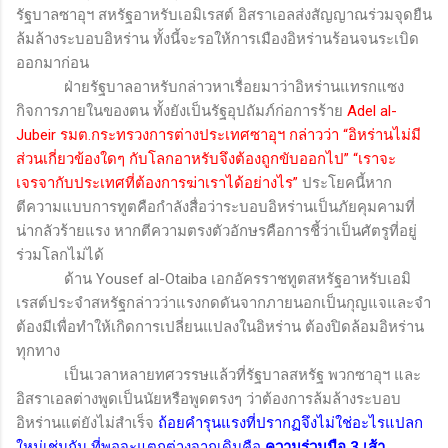
รัฐบาลซาอุฯ สหรัฐอาหรับเอมิเรสต์ อิสราเอลส่งสัญญาณร่วมจุดยืน
ล้มล้างระบอบอิหร่าน ทั้งนี้จะรอให้การเมืองอิหร่านร้อนจนระเบิด
ออกมาก่อน
ฝ่ายรัฐบาลอาหรับกล่าวหาเรื่อยมาว่าอิหร่านแทรกแซง
กิจการภายในของตน ทั้งยังเป็นรัฐอุปถัมภ์ก่อการร้าย
Adel al-
Jubeir
รมต.กระทรวงการต่างประเทศซาอุฯ กล่าวว่า “อิหร่านไม่มี
ส่วนเกี่ยวข้องใดๆ กับโลกอาหรับจึงต้องถูกขับออกไป” “เราจะ
เจรจากับประเทศที่ต้องการฆ่าเราได้อย่างไร”
ประโยคนี้หาก
ตีความแบบการทูตคือกำลังสื่อว่าระบอบอิหร่านเป็นภัยคุมคามที่
น่ากลัวร้ายแรง หากตีความตรงตัวอักษรคือการชี้ว่าเป็นศัตรูที่อยู่
ร่วมโลกไม่ได้
ด้าน
Yousef al-Otaiba
เอกอัครราชทูตสหรัฐอาหรับเอมิ
เรสต์ประจำสหรัฐกล่าวว่าแรงกดดันจากภายนอกเป็นกุญแจและจำ
ต้องมีเพื่อทำให้เกิดการเปลี่ยนแปลงในอิหร่าน ต้องปิดล้อมอิหร่าน
ทุกทาง
เป็นเวลาหลายทศวรรษแล้วที่รัฐบาลสหรัฐ พวกซาอุฯ และ
อิสราเอลต่างพูดเป็นนัยหรือพูดตรงๆ ว่าต้องการล้มล้างระบอบ
อิหร่านแต่ยังไม่สำเร็จ
ถ้อยคำรุนแรงที่ปรากฏจึงไม่ใช่อะไรแปลก
ใหม่เช่นกัน ที่พอจะแตกต่างจากเดิมคือ
ความร่วมมือ
3
เส้า