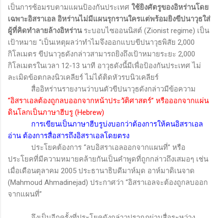
เป็นการซ้อมรบตามแผนป้องกันประเทศ
ใช้ยิงศัตรูของอิหร่านโดย
เฉพาะอิสราเอล อิหร่านไม่มีแผนรุกรานใครแต่พร้อมยิงขีปนาวุธใส่
ผู้ที่คิดทำลายล้างอิหร่าน
ระบอบไซออนนิสต์ (
Zionist regime)
เป็น
เป้าหมาย
“
เป็นเหตุผลว่าทำไมจึงออกแบบขีปนาวุธพิสัย 2,000
กิโลเมตร ขีปนาวุธดังกล่าวสามารถยิงถึงเป้าหมายระยะ 2,000
กิโลเมตรในเวลา 12-13 นาที อาวุธดังนี้มีเพื่อป้องกันประเทศ ไม่
ละเมิดข้อตกลงนิวเคลียร์ ไม่ได้ติดหัวรบนิวเคลียร์
สื่ออิหร่านรายงานว่าบนตัวขีปนาวุธดังกล่าวมีข้อความ
“อิสราเอลต้องถูกลบออกจากหน้าประวัติศาสตร์” หรือออกจากแผ่น
ดินโลกเป็นภาษาฮีบรู (
Hebrew)
การเขียนเป็นภาษาฮีบรูบ่งบอกว่าต้องการให้คนอิสราเอล
อ่าน ต้องการสื่อสารถึงอิสราเอลโดยตรง
ประโยคต้องการ “ลบอิสราเอลออกจากแผนที่” หรือ
ประโยคที่มีความหมายคล้ายกันเป็นคำพูดที่ถูกกล่าวถึงเสมอๆ เช่น
เมื่อเดือนตุลาคม
2005
ประธานาธิบดีมาห์มุด อาห์มาดิเนจาด
(
Mahmoud Ahmadinejad)
ประกาศว่า “อิสราเอลจะต้องถูกลบออก
จากแผนที่”
จึงเป็นอีกครั้งที่ประโยคดังกล่าวปรากฏผ่านสื่อระหว่าง