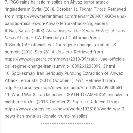
7. IRGC rains ballistic missiles on Ahvaz terror attack
ringleaders in Syria. (2018, October 1).
Tehran Times.
Retrieved
from https://www.tehrantimes.com/news/428040/IRGC-rains-
ballistic-missiles-on-Ahvaz-terror-attack-ringleaders
8. Naji, Kasra. (2008).
Ahmadinejad: The Secret History of Iran's
Radical Leader.
CA: University of California Press.
9. Saudi, UAE officials call for regime change in Iran at US
summit. (2018, Sep 26).
Al Jazeera.
Retrieved from
https://www.aljazeera.com/news/2018/09/saudi-uae-officials-
call-regime-change-iran-summit-180926120309913.html
10. Spokesman: Iran Seriously Pursuing Extradition of Ahwaz
Attack Terrorists. (2018, October 1).
FNA.
Retrieved from
http://en.farsnews.com/newstext.aspx?nn=13970709000581
11. World War 3: Iran launches 'DEATH TO AMERICA' missiles in
nighttime strike. (2018, October 2).
Express
. Retrieved from
https://www.express.co.uk/news/world/1025189/world-war-3-
news-iran-syria-us-donald-trump-missiles
-----------------------------