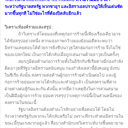
ระหว่างรัฐบาลสหรัฐ พวกซาอุฯ และอิสราเอลปรากฏให้เห็นเด่นชัด
มากขึ้นทุกที ไม่ใช่อะไรที่ต้องปิดลับอีกแล้ว
วิเคราะห์องค์รวมและสรุป
:
ถ้าวิเคราะห์โดยมองที่เหตุก่อการร้ายนี้เพียงเรื่องเดียวอาจ
ได้ข้อสรุปอย่างหนึ่ง หากมองภาพกว้างมองย้อนอดีตจะพบว่า
อิหร่านเคยตอบโต้ด้วยการยิงขีปนาวุธใส่กลุ่มก่อการร้าย จึงไม่ใช่
ของแปลกใหม่ เป็นการโต้กลับเมื่อถูกเล่นงานด้วยอาวุธเป็นครั้งๆ
สมรภูมิต่อต้านก่อการร้ายทั้งในอิรักกับซีเรียต่างมีกองกำลัง
ติดอาวุธที่รัฐบาลอิหร่านสนับสนุน กองกำลังเหล่านี้ยังคงอยู่ ยังรบ
ในซีเรีย ดังนั้น สงครามต่อต้านผู้ก่อการร้ายดำเนินต่อไป และผู้
ก่อการร้ายย่อมหาทางโต้กลับและทำอยู่แล้ว เป็นสงครามที่ต่าง
ฝ่ายต่างต่อสู้กันและกัน ดังนั้น หากยึดว่าเหตุยิงในการสวนสนาม
เป็นฝีมือผู้ก่อการร้าย ย่อมควรสรุปว่าเหตุการณ์นี้เป็นส่วนหนึ่งของ
สงครามในขณะนี้
รัฐบาลอิหร่านต้องทำอะไรสักอย่างเพื่อตอบโต้ โดยไม่
กังวลว่าสหรัฐกับพวกจะโต้กลับหรือไม่ เพราะที่กระทำต่ออิหร่านใน
ขณะนี้รุนแรงมากอยู่แล้ว สื่อบางสำนักบทวิเคราะห์บางชิ้นพยายาม