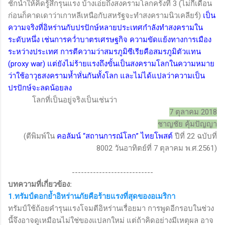
ชักนำให้คิดรู้สึกรุนแรง บ้างเอ่ยถึงสงครามโลกครั้งที่ 3
(
ไม่กี่เดือน
ก่อนก็คาดเดาว่าเกาหลีเหนือกับสหรัฐจะทำสงครามนิวเคลียร์)
เป็น
ความจริงที่อิหร่านกับปรปักษ์หลายประเทศกำลังทำสงครามใน
ระดับหนึ่ง เช่นการคว่ำบาตรเศรษฐกิจ ความขัดแย้งทางการเมือง
ระหว่างประเทศ การตีความว่าสมรภูมิซีเรียคือสมรภูมิตัวแทน
(
proxy war)
แต่ยังไม่ร้ายแรงถึงขั้นเป็นสงครามโลกในความหมาย
ว่าใช้อาวุธสงครามห้ำหั่นกันทั้งโลก และไม่ได้แปลว่าความเป็น
ปรปักษ์จะลดน้อยลง
โลกที่เป็นอยู่จริงเป็นเช่นว่า
7
ตุลาคม 2018
ชาญชัย คุ้มปัญญา
(
ตีพิมพ์ใน
คอลัมน์
“
สถานการณ์โลก
”
ไทยโพสต์
ปีที่
22
ฉบับที่
8002
วันอาทิตย์ที่
7
ตุลาคม พ.ศ.
2561)
---------------------------
บทความที่เกี่ยวข้อง
:
1.ทรัมป์ตอกย้ำอิหร่านภัยคือร้ายแรงที่สุดของอเมริกา
ทรัมป์ใช้ถ้อยคำรุนแรงโจมตีอิหร่านเรื่อยมา การพูดอีกรอบในช่วง
นี้จึงอาจดูเหมือนไม่ใช่ของแปลกใหม่ แต่ถ้าคิดอย่างมีเหตุผล อาจ