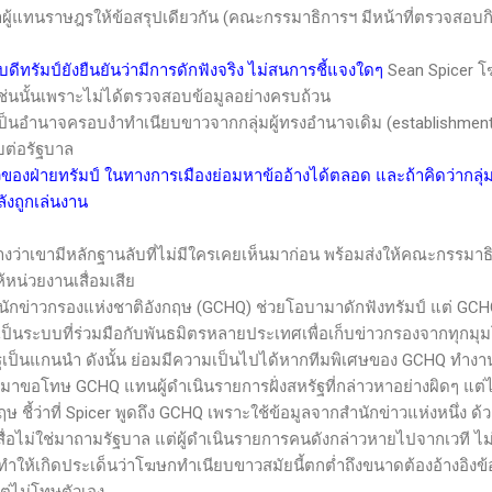
ู้แทนราษฎรให้ข้อสรุปเดียวกัน (คณะกรรมาธิการฯ มีหน้าที่ตรวจสอบกิ
บดีทรัมป์ยังยืนยันว่ามีการดักฟังจริง ไม่สนการชี้แจงใดๆ
Sean Spicer
โ
่นนั้นเพราะไม่ได้ตรวจสอบข้อมูลอย่างครบถ้วน
เป็นอำนาจครอบงำทำเนียบขาวจากกลุ่มผู้ทรงอำนาจเดิม (
establishmen
ต่อรัฐบาล
ตัวของฝ่ายทรัมป์ ในทางการเมืองย่อมหาข้ออ้างได้ตลอด และถ้าคิดว่ากลุ่
ลังถูกเล่นงาน
่าเขามีหลักฐานลับที่ไม่มีใครเคยเห็นมาก่อน พร้อมส่งให้คณะกรรมาธิ
ห้หน่วยงานเสื่อมเสีย
นักข่าวกรองแห่งชาติอังกฤษ (
GCHQ)
ช่วยโอบามาดักฟังทรัมป์ แต่
GC
ป็นระบบที่ร่วมมือกับพันธมิตรหลายประเทศเพื่อเก็บข่าวกรองจากทุกมุม
รัฐเป็นแกนนำ ดังนั้น ย่อมมีความเป็นไปได้หากทีมพิเศษของ
GCHQ
ทำงาน
อกมาขอโทษ
GCHQ
แทนผู้ดำเนินรายการฝั่งสหรัฐที่กล่าวหาอย่างผิดๆ แต่ไ
 ชี้ว่าที่
Spicer
พูดถึง
GCHQ
เพราะใช้ข้อมูลจากสำนักข่าวแห่งหนึ่ง ด้วย
มสื่อไม่ใช่มาถามรัฐบาล แต่ผู้ดำเนินรายการคนดังกล่าวหายไปจากเวที ไ
กิดประเด็นว่าโฆษกทำเนียบขาวสมัยนี้ตกต่ำถึงขนาดต้องอ้างอิงข้อม