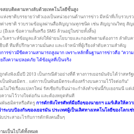
สอบติดตามทางลับด้วยเทคโนโลยีขั้นสูง
าติบรรยายว่าตัวเองเป็นหน่วยงานด้านการข่าว มีหน้าที่เก็บรวบรว
องต่างชาติ รวบรวมข้อมูลผ่านสื่อสัญญาณทุกชนิด เช่น สัญญาณวิทยุ 
 (อีเมล ข้อความสั้นหรือ
SMS
ล้วนอยู่ในข่ายทั้งสิ้น)
ราะห์ข้อมูลแล้วส่งให้ฝ่ายนโยบายและกองทัพตามต้องการ ลำดับความ
ดี ทีมที่ปรึกษาความมั่นคง และเจ้าหน้าที่ผู้เรียงลำดับความสำคัญ
ารข่าวมีขีดความสามารถสูงมาก เพราะหลักพื้นฐานการข่าวคือ “ความลับ” 
ายถึงความปลอดภัย ได้ข้อมูลที่เป็นจริง
กดังฟังเมื่อปี 2013 เป็นกรณีตัวอย่างที่ดี ทางการเยอรมันจับได้ว่าสหรั
ยังเป็นพันธมิตร... แต่การเป็นพันธมิตรจะต้องสร้างบนความไว้ใจต่อกัน”
่ใช่เรื่องแปลกใหม่ รัสเซียกับจีนน่าจะกำลังทำเช่นนี้กับเยอรมนี แต่เมื
ความไว้วางใจต่อกัน และต้องหยุดทันที
นธมิตรหรือศัตรู
การดักฟังโทรศัพท์มือถือของนายกฯ แมร์เคิลให้คว
เข้าระบบป้องกันของเยอรมัน ประเทศผู้เป็นเลิศทางเทคโนโลยีของโลกเช่
 นับประสาอะไรกับการดักฟังคนอื่นๆ
วามเป็นไปได้ทั้งหมด