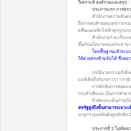
วิเคราะห์ องค์รวมและสรุป
:
ประการแรก การตรวจ
สำนักงานความมั่นคงแห่งช
ถึงการต่อต้านหน่วยข่าวกร
คลื่นแม่เหล็กไฟฟ้าทุกรูปแบบ
สำนักงานฯ จะเก็บและวิเค
ขึ้นกับนโยบายของประธานาธิบ
โดยพื้นฐานแล้วระบบก
ให้ฝ่ายตรงข้ามจับได้ ซึ่งหม
กรณีนายกฯ แมร์เคิลถู
แมร์เคิลถึงกับกล่าวว่า “เรา
การดักฟังการสอดแนมไม
กระทำเสียเอง เป็นการทำลาย
ถ้าตัดประเด็นการเป็นพั
สหรัฐสูงถึงขั้นสามารถเจาะ
นายกฯ เยอรมันยังถูกดักฟัง
ประการที่ 2 ไม่ตัดค