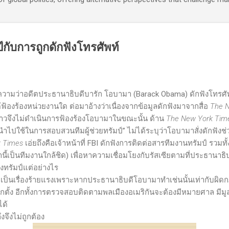
์กับการถูกดักฟังโทรศัพท์
ความว่าอดีตประธานาธิบดีบารัก โอบามา (
Barack Obama)
ดักฟังโทรศ
ด้ฟ้องร้องหน่วยงานใด ต่อมาอ้างว่าเนื่องจากข้อมูลดักฟังมาจากสื่อ
The 
าวจึงไม่ดำเนินการฟ้องร้องโอบามาในขณะนั้น ด้าน
The New York Tim
กนำไปใช้ในการสอบสวนทีมผู้ช่วยทรัมป์” ไม่ได้ระบุว่าโอบามาสั่งดักฟังช่ว
 Times
เอ่ยถึงคือเจ้าหน้าที่
FBI
ดักฟังการติดต่อสารทีมงานทรัมป์ รวมทั
นี้เป็นทีมงานใกล้ชิด
)
เพื่อหาความเชื่อมโยงกับรัสเซียตามที่ประธานาธิ
ังทรัมป์แต่อย่างไร
ื่องร้ายแรงเพราะหากประธานาธิบดีโอบามาทำเช่นนั้นเท่ากับผิดกฎห
กตั้ง อีกทั้งการตรวจสอบติดตามพลเมืองอเมริกันจะต้องมีหมายศาล มีมูลเ
ด้
ึงจึงไม่ถูกต้อง