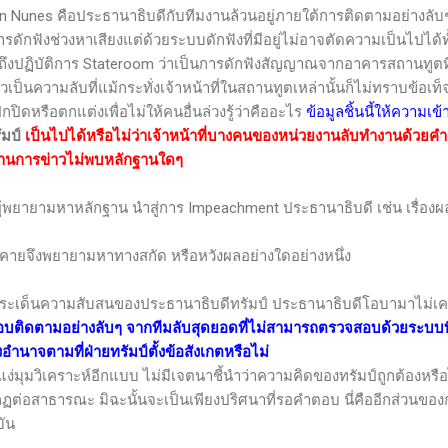
in Nunes
คือประธานาธิบดีกับทีมงานล้วนอยู่ภายใต้การติดตามอย่างลับๆ 
ารดักฟังช่วงหาเสียงแต่ด้วยระบบดักฟังที่มีอยู่ไม่อาจตัดความเป็นไปได้ทั
ถึงปฏิบัติการ
Stateroom
ว่าเป็นการดักฟังสัญญาณจากอาคารสถานทูตที่อย
เป็นความลับที่แม้กระทั่งเจ้าหน้าที่ในสถานทูตเหล่านั้นก็ไม่ทราบข้อเท็จ
ิดหรือตกแต่งเพื่อไม่ให้คนอื่นล่วงรู้ว่าคืออะไร
ข้อมูลชิ้นนี้ให้ความเข
ัมป์
เป็นไปได้หรือไม่ว่าเจ้าหน้าที่บางคนของหน่วยงานลับทำงานด้วยคำสั
้านการข่าวไม่พบหลักฐานใดๆ
ีผู้พยายามหาหลักฐาน นำสู่การ
Impeachment
ประธานาธิบดี เช่น เรื่องผ
ะคายจึงพยายามหาทางสกัด หรือหวังผลอย่างใดอย่างหนึ่ง
นความสับสนของประธานาธิบดีทรัมป์ ประธานาธิบดีโอบามาไม่เคยสั่
สอบติดตามอย่างลับๆ จากทีมลับสุดยอดที่ไม่สามารถตรวจสอบด้วยระบบที่มี
ทรงอำนาจตามที่ฝ่ายทรัมป์ตั้งข้อสังเกตหรือไม่
ิเคราะห์อีกแบบ ไม่มีเจตนาชี้นำว่าความคิดของทรัมป์ถูกต้องหรือไม
รากฏต่อสาธารณะ มิฉะนั้นจะเป็นเพียงปริศนาที่รอคำตอบ นี่คืออีกส่วนข
บัน