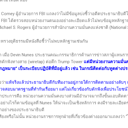
ต่ไม่โทษตัวเอง
. Comey
ผู้อำนวยการ
FBI
แถลงว่าไม่มีข้อมูลบ่งชี้ว่าอดีตประธานาธิบ
FBI
ได้ตรวจสอบหน่วยงานตนเองอย่างละเอียดแล้วไม่พบข้อมูลหลัก
ichael S. Rogers
ผู้อำนวยการสำนักงานความมั่นคงแห่งชาติ (
National
กระทรวงยุติธรรมมีหนังสือชี้ว่าไม่พบหลักฐานเช่นกัน
 เมื่อ
Devin Nunes
ประธานคณะกรรมาธิการด้านการข่าวสภาผู้แทนราษฎ
รดักฟังทางสาย (
wiretap
) ต่อตึก
Trump Tower
แต่มีหน่วยงานความมั่
ฎหมาย” เป็นระเบียบปฏิบัติที่มีอยู่แล้ว เช่น ในกรณีติดต่อกับทูตต่างประ
จว่า
แท้จริงแล้วประธานาธิบดีกับทีมงานอยู่ภายใต้การติดตามอย่างลับๆ 
บมาตรฐานที่ทำกันเรื่อยมา แต่ไม่เกี่ยวข้องกับดักฟังเพื่อประโยชน์ใน
ประการคือ หน่วยงานความมั่นคงบางส่วนมีอำนาจมากถึงขั้นแอบติดตามปร
ย่างไรก็ตามข้อมูลที่
Nunes
ให้น่าจะเป็นเชิงหลักการ คงมีรายละเอียดซับ
ทุกอย่างของประธานาธิบดี
อไม่นั้น หน่วยงานราชการทุกฝ่ายที่เกี่ยวข้องต่างออกมาแถลงว่า “ไ