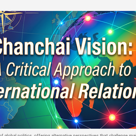
Skip to main content
 of global politics, offering alternative perspectives that challenge 