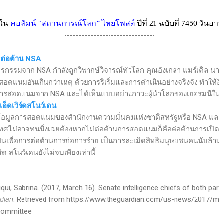
์ใน
คอลัมน์
“
สถานการณ์โลก
”
ไทยโพสต์
ปีที่
21
ฉบับที่
74
50
วันอาท
-------------------------------
รต่อต้าน
NSA
จารกรรมจาก
NSA
กำลังถูกวิพากษ์วิจารณ์ทั่วโลก คุณอังเกลา
แมร์เคิล
นา
แนมอันเกินกว่าเหตุ ด้วยการริเริ่มและการดำเนินอย่างจริงจัง ทำให้
นการสอดแนมจาก
NSA
และได้เห็นแบบอย่างภาวะผู้นำโลกของเยอรมนีใ
อ็ดเวิร์ดสโนว์เดน
ข้อมูลการสอดแนมของสำนักงานความมั่นคงแห่งชาติสหรัฐหรือ
NSA
และ
ไม่อาจทนนิ่งเฉยต้องหากไม่ต่อต้านการสอดแนมก็คือต่อต้านการเปิดโปง เ
ป็นเพื่อการต่อต้านการก่อการร้าย เป็นการละเมิดสิทธิมนุษยชนคนนับล
์ด สโนว์เดนยังไม่จบเพียงเท่านี้
qui, Sabrina. (2017, March 16). Senate intelligence chiefs of both pa
dian
. Retrieved from https://www.theguardian.com/us-news/2017/m
-committee