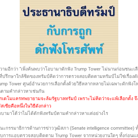
วามอีกว่า “เพิ่งค้นพบว่าโอบามาดักฟัง
Trump Tower
ไม่นานก่อนชนะเลือ
ที่ปรึกษาใกล้ชิดของทรัมป์คิดว่าการตรวจสอบติดตามทรัมป์ไม่ใช่เรื่องด
ump Tower
ศูนย์อำนวยการเลือกตั้งด้วยวิธีหลากหลายไม่เฉพาะดักฟังโท
นตามคำกล่าวหาเช่นกัน
พวกเดโมแครทพยายามจะล้มรัฐบาลทรัมป์ เพราะไม่คิดว่าจะแพ้เลือกตั้ง จึงต
สเซียคือหนึ่งในวิธีดังกล่าว
บามาโต้ว่าไม่ได้ดักฟังทรัมป์ตามคำกล่าวหาแต่อย่างไร
ะกรรมาธิการด้านการข่าววุฒิสภา (
Senate intelligence committee)
ท
่ไม่พบการแอบตรวจสอบติดตาม
Trump Tower
จากหน่วยงานใดๆ ทั้งก่อนแล