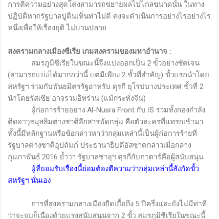
การตีความอย่างสุดโต่งสามารถขยายผลไปไกลขนาดนั้น ในทาง
ปฏิบัติหากรัฐบาลปูตินเห็นท่าไม่ดี คงจะดำเนินการอย่างไรอย่างไร
หนึ่งเพื่อให้เรื่องยุติ ไม่บานปลาย
สงครามกลางเมืองซีเรีย เกมสงครามของมหาอำนาจ
:
สมรภูมิซีเรียในขณะนี้จึงแบ่งออกเป็น 2 ขั้วอย่างชัดเจน
(สามารถแบ่งได้มากกว่านี้ แต่มีเพียง 2 ขั้วที่สำคัญ) ขั้วแรกนำโดย
สหรัฐฯ ร่วมกับพันธมิตรรัฐอาหรับ ตุรกี ยุโรปบางประเทศ ขั้วที่ 2
นำโดยรัสเซีย อาจรวมอิหร่าน (แม้กระทั่งจีน)
ผู้ก่อการร้ายอย่าง
Al-Nusra Front
กับ
IS
รวมทั้งกองกำลัง
ติดอาวุธมุสลิมต่างชาติอีกสารพัดกลุ่ม คือตัวละครที่แทรกเข้ามา
ทั้งนี้มีหลักฐานหรือข้อกล่าวหาว่ากลุ่มเหล่านี้เป็นผู้ก่อการร้ายที่
รัฐบาลต่างชาติอุปถัมภ์ ประธานาธิบดีอัสซาดกล่าวเมื่อกลาง
กุมภาพันธ์ 2016 ย้ำว่า รัฐบาลซาอุฯ ตุรกีกับกาตาร์คือผู้สนับสนุน
ผู้ที่ยอมรับเรื่องนี้ย่อมต้องตีความว่ากลุ่มเหล่านี้สังกัดขั้ว
สหรัฐฯ นั่นเอง
การที่สงครามกลางเมืองยืดเยื้อถึง 5 ปีครึ่งและยังไม่มีท่าที
ว่าจะจบก็เนื่องด้วยแรงสนับสนุนจาก 2 ขั้ว สมรภูมิซีเรียในขณะนี้