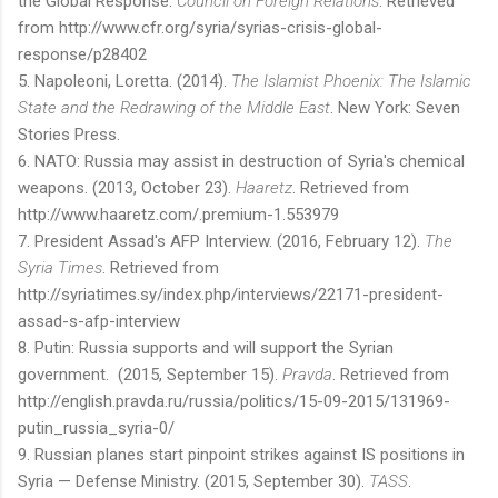
the Global Response.
Council on Foreign Relations
. Retrieved
from http://www.cfr.org/syria/syrias-crisis-global-
response/p28402
5. Napoleoni, Loretta. (2014).
The Islamist Phoenix: The Islamic
State and the Redrawing of the Middle East
. New York: Seven
Stories Press.
6. NATO: Russia may assist in destruction of Syria's chemical
weapons. (2013, October 23).
Haaretz
. Retrieved from
http://www.haaretz.com/.premium-1.553979
7. President Assad's AFP Interview. (2016, February 12).
The
Syria Times
. Retrieved from
http://syriatimes.sy/index.php/interviews/22171-president-
assad-s-afp-interview
8. Putin: Russia supports and will support the Syrian
government. (2015, September 15).
Pravda
. Retrieved from
http://english.pravda.ru/russia/politics/15-09-2015/131969-
putin_russia_syria-0/
9. Russian planes start pinpoint strikes against IS positions in
Syria — Defense Ministry. (2015, September 30).
TASS
.