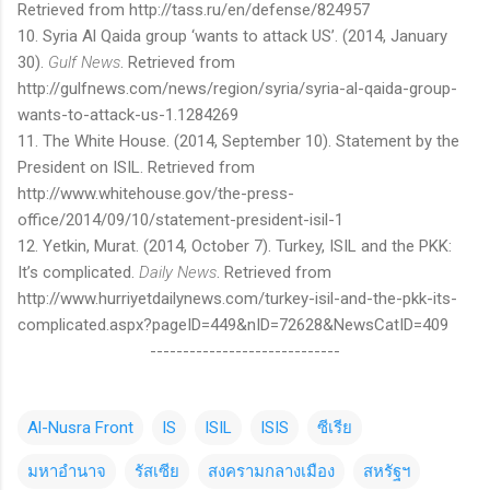
Retrieved from http://tass.ru/en/defense/824957
10. Syria Al Qaida group ‘wants to attack US’. (2014, January
30).
Gulf News
.
Retrieved from
http://gulfnews.com/news/region/syria/syria-al-qaida-group-
wants-to-attack-us-1.1284269
11. The White House. (2014, September 10). Statement by the
President on ISIL. Retrieved from
http://www.whitehouse.gov/the-press-
office/2014/09/10/statement-president-isil-1
12. Yetkin, Murat. (2014, October 7). Turkey, ISIL and the PKK:
It’s complicated.
Daily News
. Retrieved from
http://www.hurriyetdailynews.com/turkey-isil-and-the-pkk-its-
complicated.aspx?pageID=449&nID=72628&NewsCatID=409
-----------------------------
Al-Nusra Front
IS
ISIL
ISIS
ซีเรีย
มหาอำนาจ
รัสเซีย
สงครามกลางเมือง
สหรัฐฯ