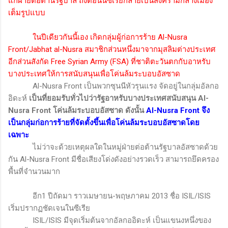
แก่ฝ่ายต่อต้านรัฐบาล ถึงตอนนี้ซีเรียกลายเป็นสงครามกลางเมือง
เต็มรูปแบบ
ในปีเดียวกันนี้เอง เกิดกลุ่มผู้ก่อการร้าย
Al-Nusra
Front/Jabhat al-Nusra
สมาชิกส่วนหนึ่งมาจากมุสลิมต่างประเทศ
อีกส่วนสังกัด
Free Syrian Army (FSA)
ที่ชาติตะวันตกกับอาหรับ
บางประเทศให้การสนับสนุนเพื่อโค่นล้มระบอบอัสซาด
Al-Nusra Front
เป็นพวกซุนนีหัวรุนแรง จัดอยู่ในกลุ่มอัลกอ
อิดะห์
เป็นที่ยอมรับทั่วไปว่ารัฐอาหรับบางประเทศสนับสนุน
Al-
Nusra Front
โค่นล้มระบอบอัสซาด ดังนั้น
Al-Nusra Front
จึง
เป็นกลุ่มก่อการร้ายที่จัดตั้งขึ้นเพื่อโค่นล้มระบอบอัสซาดโดย
เฉพาะ
ไม่ว่าจะด้วยเหตุผลใดในหมู่ฝ่ายต่อต้านรัฐบาลอัสซาดด้วย
กัน
Al-Nusra Front
มีชื่อเสียงโด่งดังอย่างรวดเร็ว สามารถยึดครอง
พื้นที่จำนวนมาก
อีก
1
ปีถัดมา ราวเมษายน-พฤษภาคม 2013 ชื่อ
ISIL/ISIS
เริ่มปรากฏชัดเจนในซีเรีย
ISIL/ISIS
มีจุดเริ่มต้นจากอัลกออิดะห์ เป็นแขนงหนึ่งของ