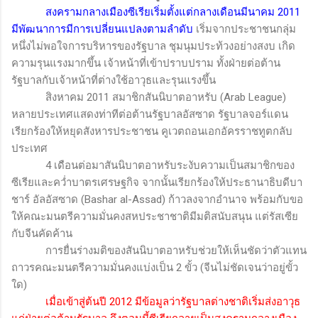
สงครามกลางเมืองซีเรียเริ่มตั้งแต่กลางเดือนมีนาคม 2011
มีพัฒนาการมีการเปลี่ยนแปลงตามลำดับ
เริ่มจากประชาชนกลุ่ม
หนึ่งไม่พอใจการบริหารของรัฐบาล ชุมนุมประท้วงอย่างสงบ เกิด
ความรุนแรงมากขึ้น เจ้าหน้าที่เข้าปราบปราม ทั้งฝ่ายต่อต้าน
รัฐบาลกับเจ้าหน้าที่ต่างใช้อาวุธและรุนแรงขึ้น
สิงหาคม 2011 สมาชิกสันนิบาตอาหรับ (
Arab League
)
หลายประเทศแสดงท่าทีต่อต้านรัฐบาลอัสซาด รัฐบาลจอร์แดน
เรียกร้องให้หยุดสังหารประชาชน คูเวตถอนเอกอัครราชทูตกลับ
ประเทศ
4 เดือนต่อมาสันนิบาตอาหรับระงับความเป็นสมาชิกของ
ซีเรียและคว่ำบาตรเศรษฐกิจ จากนั้นเรียกร้องให้ประธานาธิบดีบา
ชาร์ อัลอัสซาด
(Bashar al-Assad)
ก้าวลงจากอำนาจ พร้อมกับขอ
ให้คณะมนตรีความมั่นคงสหประชาชาติมีมติสนับสนุน แต่รัสเซีย
กับจีนคัดค้าน
การยื่นร่างมติของสันนิบาตอาหรับช่วยให้เห็นชัดว่าตัวแทน
ถาวรคณะมนตรีความมั่นคงแบ่งเป็น 2 ขั้ว (จีนไม่ชัดเจนว่าอยู่ขั้ว
ใด)
เมื่อเข้าสู่ต้นปี 2012 มีข้อมูลว่ารัฐบาลต่างชาติเริ่มส่งอาวุธ