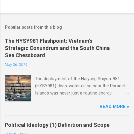
Popular posts from this blog
The HYSY981 Flashpoint: Vietnam’s
Strategic Conundrum and the South China
Sea Chessboard
May 26, 2014
The deployment of the Haiyang Shiyou-981
(HYSY981) deep-water oil rig near the Paracel
Islands was never just a routine energy
exploration mission. Instead, it served as a
READ MORE »
masterclass in China’s gray-zone tactics ,
meticulously engineered to test the breaking
points of both Vietnam and ASEAN. The
Political Ideology (1) Definition and Scope
ultimate conundrum for Hanoi and the wider