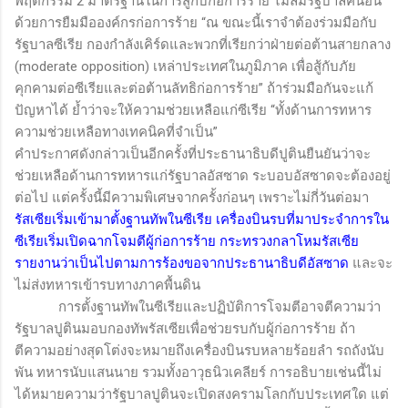
พฤติกรรม 2 มาตรฐานในการสู้กับก่อการร้าย ไม่ล้มรัฐบาลคนอื่น
ด้วยการยืมมือองค์กรก่อการร้าย
“ณ ขณะนี้เราจำต้องร่วมมือกับ
รัฐบาลซีเรีย กองกำลังเคิร์ดและพวกที่เรียกว่าฝ่ายต่อต้านสายกลาง
(
moderate opposition
) เหล่าประเทศในภูมิภาค เพื่อสู้กับภัย
คุกคามต่อซีเรียและต่อต้านลัทธิก่อการร้าย” ถ้าร่วมมือกันจะแก้
ปัญหาได้ ย้ำว่าจะให้ความช่วยเหลือแก่ซีเรีย “ทั้งด้านการทหาร
ความช่วยเหลือทางเทคนิคที่จำเป็น”
คำประกาศดังกล่าวเป็นอีกครั้งที่ประธานาธิบดีปูตินยืนยันว่าจะ
ช่วยเหลือด้านการทหารแก่รัฐบาลอัสซาด ระบอบอัสซาดจะต้องอยู่
ต่อไป แต่ครั้งนี้มีความพิเศษจากครั้งก่อนๆ เพราะไม่กี่วันต่อมา
รัสเซียเริ่มเข้ามาตั้งฐานทัพในซีเรีย เครื่องบินรบที่มาประจำการใน
ซีเรียเริ่มเปิดฉากโจมตีผู้ก่อการร้าย กระทรวงกลาโหมรัสเซีย
รายงานว่าเป็นไปตามการร้องขอจากประธานาธิบดีอัสซาด
และจะ
ไม่ส่งทหารเข้ารบทางภาคพื้นดิน
การตั้งฐานทัพในซีเรียและปฏิบัติการโจมตีอาจตีความว่า
รัฐบาลปูตินมอบกองทัพรัสเซียเพื่อช่วยรบกับผู้ก่อการร้าย ถ้า
ตีความอย่างสุดโต่งจะหมายถึงเครื่องบินรบหลายร้อยลำ รถถังนับ
พัน ทหารนับแสนนาย รวมทั้งอาวุธนิวเคลียร์ การอธิบายเช่นนี้ไม่
ได้หมายความว่ารัฐบาลปูตินจะเปิดสงครามโลกกับประเทศใด แต่