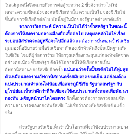
ในแง่มุมหนึ่งจึงหมายถึงการต่อสู้ระหว่าง 2 ขั้วดังกล่าว ไม่ใช่
เฉพาะความขัดแย้งของคนซีเรียเท่านั้น ความเป็นไปของซีเรียไม่
ขึ้นกับชาวซีเรียอีกต่อไป บัดนี้อยู่ในมือของรัฐบาลต่างชาติแล้ว
จากการวิเคราะห์ มีความเป็นไปได้ว่าขั้วสหรัฐฯ ในขณะนี้
ต้องการให้สงครามกลางเมืองยืดเยื้อต่อไป เหตุผลหลักไม่ใช่เรื่อง
ระบอบอัสซาดจะอยู่หรือจะไปอีกแล้ว
แต่ต้องการบั่นทอนขั้วรัสเซีย
มุมมองนี้อธิบายว่าเมื่อรัสเซียพาตัวเองเข้าพัวพันถึงขั้นเปิดฐานทัพ
ในซีเรีย โจมตีผู้ก่อการร้าย ให้อาวุธเครื่องกระสุนแก่กองทัพอัสซาด
อย่างต่อเนื่อง ขั้วสหรัฐฯ คิดใช้โอกาสนี้ให้ซีเรียกลายเป็น
อัฟกานิสถานของรัสเซียอีกครั้ง
แน่นอนว่าครั้งนี้รัสเซียไม่ได้ทุ่มสุด
ตัวเหมือนสงครามอัฟกานิสถานครั้งสมัยสงครามเย็น แต่ย่อมต้อง
แบ่งประมาณจำนวนไม่น้อยเพื่อสมรภูมิซีเรีย รัฐบาลสหรัฐฯ กับ
ยุโรปย่อมเห็นว่าดีกว่าที่รัสเซียจะใช้งบประมาณทั้งหมดเพื่อพัฒนา
กองทัพ เผชิญหน้านาโตโดยตรง
อีกทั้งอาจต้องการตรวจสอบขีด
ความสามารถของกองทัพรัสเซีย ไม่เชื่อว่ากองทัพรัสเซียเข้มแข็ง
จริง
ส่วนรัฐบาลรัสเซียเห็นว่าเป็นโอกาสที่จะใช้งบประมาณบาง