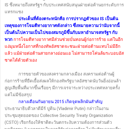
IS
ซึ่งหมายถึงสหรัฐฯ กับประเทศสนับสนุนฝ่ายต่อต้านยกระดับการ
แทรกแซง
ประเด็นที่ต้องตระหนักคือ การปรากฏตัวของ
IS
เป็นต้น
เหตุของการโจมตีทางอากาศดังกล่าว ซึ่งหมายความว่านับจากนี้
เป็นต้นไปความเป็นไปของสมรภูมิขึ้นกับมหาอำนาจสหรัฐฯ กับ
พวก
การโจมตีทางอากาศมีส่วนช่วยบั่นทอนผู้ก่อการร้าย แต่ในอีก
แง่มุมหนึ่งโอกาสที่กองทัพอัสซาดจะชนะฝ่ายต่อต้านแทบไม่มีอีก
แล้ว แม้ฝ่ายต่อต้านสายกลางอ่อนแอ ไม่สามารถโค่นล้มระบอบอัส
ซาดได้ด้วยตัวเอง
การขยายตัวของสงครามกลางเมือง สงครามต่อต้านผู้
ก่อการร้ายที่ยืดเยื้อส่งผลให้กองทัพรัฐบาลอัสซาดนับวันยิ่งอ่อนล้า
สูญเสียพื้นที่มากขึ้นเรื่อยๆ มีการเจรจาระหว่างประเทศหลายครั้ง
แต่ไม่มีข้อสรุป
กลางเดือนกันยายน 2015 เกิดจุดพลิกผันสำคัญ
ประธานาธิบดีวลาดีมีร์ ปูติน
(Vladimir Putin)
กล่าวในงาน
ประชุมสุดยอดของ
Collective Security Treaty Organization
(CSTO)
เรียกร้องให้ชาติตะวันตกระงับความต้องการส่วนตัว