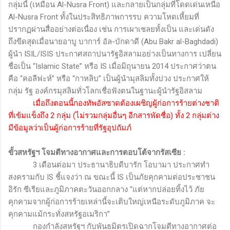
กลุ่มนี้ (เหมือน
Al-Nusra Front
) และกลายเป็นกลุ่มที่โดดเด่นเหนือ
Al-Nusra Front
ทั้งในประสิทธิภาพการรบ ความโหดเหี้ยมที่
ปรากฏผ่านสื่ออย่างต่อเนื่อง เช่น การเผาเชลยทั้งเป็น และเด่นดัง
ถึงขีดสุดเมื่อนายอาบู บาการ์ อัล-บักดาดี (
Abu Bakr al-Baghdadi
)
ผู้นำ
ISIL/ISIS
ประกาศสถาปนารัฐอิสลามอย่างเป็นทางการ เปลี่ยน
ชื่อเป็น “
Islamic State
” หรือ
IS
เมื่อมิถุนายน
2014
ประกาศว่าตน
คือ “คอลีฟะห์” หรือ “กาหลิบ” เป็นผู้นำมุสลิมทั้งปวง ประกาศให้
กลุ่ม รัฐ องค์กรมุสลิมทั่วโลกเชื่อฟังตนในฐานะผู้นำรัฐอิสลาม
เมื่อถึงตอนนี้กองทัพอัสซาดต้องเผชิญผู้ก่อการร้ายต่างชาติ
ที่เข้มแข็งถึง 2 กลุ่ม (ไม่รวมกลุ่มอื่นๆ อีกสารพัดชื่อ) ทั้ง 2 กลุ่มต่าง
มีข้อมูลว่าเป็นผู้ก่อการร้ายที่รัฐอุปถัมภ์
ขั้วสหรัฐฯ โจมตีทางอากาศและการตอบโต้จากรัสเซีย
:
3
เดือนต่อมา ประธานาธิบดีบารัก โอบามา ประกาศทำ
สงครามกับ
IS
ชี้แจงว่า ณ ขณะนี้
IS
เป็นภัยคุกคามต่อประชาชน
อิรัก ซีเรียและภูมิภาคตะวันออกกลาง “แต่หากปล่อยทิ้งไว้ ภัย
คุกคามจากผู้ก่อการร้ายเหล่านี้จะเติบใหญ่เหนือระดับภูมิภาค จะ
คุกคามแม้กระทั่งสหรัฐอเมริกา”
กองกำลังสหรัฐฯ กับพันธมิตรเปิดฉากโจมตีทางอากาศต่อ