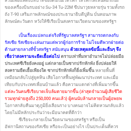
ส่วนเพื่อแสดงบทบาทของตนในเวทีโลก ให้โลกได้เห็นสมรถนะ
ของเครื่องบินรบอย่าง
Su-34
Tu-22M
ขีปนาวุธหลายรุ่น รวมทั้งรถ
ถัง
T-90
เสริมภาพลักษณ์ของประธานาธิบดีปูติน บั่นทอนภาพ
ลักษณ์ตะวันตก หวังให้ซีเรียเป็นสงครามเวียดนามของสหรัฐฯ
เป็นเรื่องแปลกแต่จริงที่รัฐบาลสหรัฐฯ สามารถตกลงกับ
รัสเซีย รัสเซียจะเล่นงานแต่พวกผู้ก่อการร้าย ไม่โจมตีพวกฝ่ายต่อ
ต้านสายกลางที่ขั้วสหรัฐฯ สนับสนุน
ด้วยเหตุผลข้อนี้และอื่นๆ จึง
เชื่อว่าสงครามจะยืดเยื้อต่อไป
ตราบเท่าที่มหาอำนาจไม่ปล่อยมือ
ประเทศซีเรียยังคงอยู่ แต่กลายเป็นซากปรักหักพัง ยิ่งปล่อยให้
สงครามยืดเยื้อเพียงใด ซากปรักหักพังก็ยิ่งเพิ่มขึ้น
หลายพื้นที่
เหมือนกลับไปสู่ยุคหิน เสียโอกาสฟื้นฟูพัฒนาประเทศ และเมื่อ
เทียบกับประเทศเพื่อนบ้านแล้ว คือความแตกต่างที่เพิ่มมากขึ้น
แต่ละวันคนซีเรียบาดเจ็บล้มตายมากขึ้น (ล่าสุดจำนวนผู้เสียชีวิต
รวมทุกฝ่ายสูงถึง
250,000
คนแล้ว) ผู้คนนับล้านกลายเป็นผู้อพยพ
โอกาสกลับคืนมาตุภูมิยิ่งเลือนราง บางคนอาจไม่คิดหวนกลับแล้ว
โดยไม่มีหลักประกันว่าจะมีอนาคตที่ดีกว่า
ซีเรียจะกลายเป็นเวียดนามของสหรัฐฯ หรือเป็น
อัฟกานิสถานของรัสเซีย หรือจะเป็นอย่างไร เป็นประเด็นที่ควร