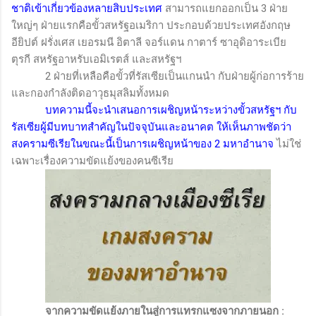
ชาติเข้าเกี่ยวข้องหลายสิบประเทศ
สามารถแยกออกเป็น 3 ฝ่าย
ใหญ่ๆ ฝ่ายแรกคือขั้วสหรัฐอเมริกา ประกอบด้วยประเทศอังกฤษ
อียิปต์ ฝรั่งเศส เยอรมนี อิตาลี จอร์แดน กาตาร์ ซาอุดิอาระเบีย
ตุรกี สหรัฐอาหรับเอมิเรตส์ และสหรัฐฯ
2 ฝ่ายที่เหลือคือขั้วที่รัสเซียเป็นแกนนำ กับฝ่ายผู้ก่อการร้าย
และกองกำลังติดอาวุธมุสลิมทั้งหมด
บทความนี้จะนำเสนอการเผชิญหน้าระหว่างขั้วสหรัฐฯ กับ
รัสเซียผู้มีบทบาทสำคัญในปัจจุบันและอนาคต ให้เห็นภาพชัดว่า
สงครามซีเรียในขณะนี้เป็นการเผชิญหน้าของ
2
มหาอำนาจ
ไม่ใช่
เฉพาะเรื่องความขัดแย้งของคนซีเรีย
จากความขัดแย้งภายในสู่การแทรกแซงจากภายนอก
: