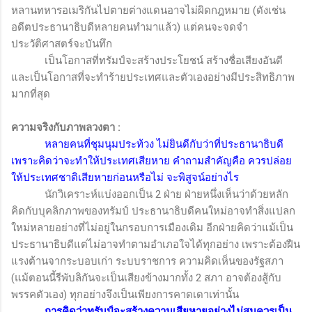
หลานทหารอเมริกันไปตายต่างแดนอาจไม่ผิดกฎหมาย (ดังเช่น
อดีตประธานาธิบดีหลายคนทำมาแล้ว) แต่คนจะจดจำ
ประวัติศาสตร์จะบันทึก
เป็นโอกาสที่ทรัมป์จะสร้างประโยชน์ สร้างชื่อเสียงอันดี
และเป็นโอกาสที่จะทำร้ายประเทศและตัวเองอย่างมีประสิทธิภาพ
มากที่สุด
ความจริงกับภาพลวงตา
:
หลายคนที่ชุมนุมประท้วง ไม่ยินดีกับว่าที่ประธานาธิบดี
เพราะคิดว่าจะทำให้ประเทศเสียหาย คำถามสำคัญคือ ควรปล่อย
ให้ประเทศชาติเสียหายก่อนหรือไม่ จะพิสูจน์อย่างไร
นักวิเคราะห์แบ่งออกเป็น 2 ฝ่าย ฝ่ายหนึ่งเห็นว่าด้วยหลัก
คิดกับบุคลิกภาพของทรัมป์ ประธานาธิบดีคนใหม่อาจทำสิ่งแปลก
ใหม่หลายอย่างที่ไม่อยู่ในกรอบการเมืองเดิม อีกฝ่ายคิดว่าแม้เป็น
ประธานาธิบดีแต่ไม่อาจทำตามอำเภอใจได้ทุกอย่าง เพราะต้องฝืน
แรงต้านจากระบอบเก่า ระบบราชการ ความคิดเห็นของรัฐสภา
(แม้ตอนนี้รีพับลิกันจะเป็นเสียงข้างมากทั้ง 2 สภา อาจต้องสู้กับ
พรรคตัวเอง) ทุกอย่างจึงเป็นเพียงการคาดเดาเท่านั้น
การคิดว่าทรัมป์จะสร้างความเสียหายอย่างไม่สมควรเป็น