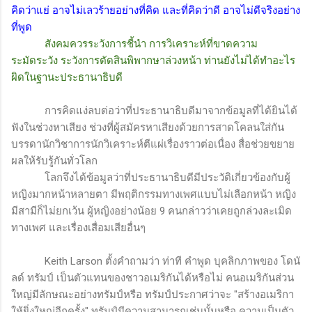
คิดว่าแย่ อาจไม่เลวร้ายอย่างที่คิด และที่คิดว่าดี อาจไม่ดีจริงอย่าง
ที่พูด
สังคมควรระวังการชี้นำ การวิเคราะห์ที่ขาดความ
ระมัดระวัง ระวังการตัดสินพิพากษาล่วงหน้า ท่านยังไม่ได้ทำอะไร
ผิดในฐานะประธานาธิบดี
การคิดแง่ลบต่อว่าที่ประธานาธิบดีมาจากข้อมูลที่ได้ยินได้
ฟังในช่วงหาเสียง ช่วงที่ผู้สมัครหาเสียงด้วยการสาดโคลนใส่กัน
บรรดานักวิชาการนักวิเคราะห์ตีแผ่เรื่องราวต่อเนื่อง สื่อช่วยขยาย
ผลให้รับรู้กันทั่วโลก
โลกจึงได้ข้อมูลว่าที่ประธานาธิบดีมีประวัติเกี่ยวข้องกับผู้
หญิงมากหน้าหลายตา มีพฤติกรรมทางเพศแบบไม่เลือกหน้า หญิง
มีสามีก็ไม่ยกเว้น ผู้หญิงอย่างน้อย 9 คนกล่าวว่าเคยถูกล่วงละเมิด
ทางเพศ และเรื่องเสื่อมเสียอื่นๆ
Keith Larson
ตั้งคำถามว่า ท่าที คำพูด บุคลิกภาพของ โดนั
ลด์ ทรัมป์ เป็นตัวแทนของชาวอเมริกันได้หรือไม่ คนอเมริกันส่วน
ใหญ่มีลักษณะอย่างทรัมป์หรือ ทรัมป์ประกาศว่าจะ "สร้างอเมริกา
ให้ยิ่งใหญ่อีกครั้ง" ทรัมป์มีความสามารถเช่นนั้นหรือ ความเป็นตัว