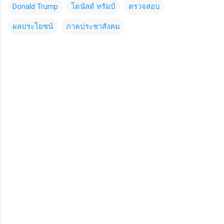
Donald Trump
โดนัลด์ ทรัมป์
ตรวจสอบ
ผลประโยชน์
ภาคประชาสังคม
C
o
m
m
e
n
t
s