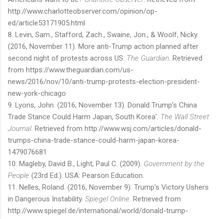
http://www.charlotteobserver.com/opinion/op-
ed/article53171905.html
8. Levin, Sam., Stafford, Zach., Swaine, Jon., & Woolf, Nicky.
(2016, November 11). More anti-Trump action planned after
second night of protests across US.
The Guardian
. Retrieved
from https://www.theguardian.com/us-
news/2016/nov/10/anti-trump-protests-election-president-
new-york-chicago
9. Lyons, John. (2016, November 13). Donald Trump’s China
Trade Stance Could Harm Japan, South Korea'.
The Wall Street
Journal
. Retrieved from http://www.wsj.com/articles/donald-
trumps-china-trade-stance-could-harm-japan-korea-
1479076681
10. Magleby, David B., Light, Paul C. (2009).
Government by the
People
(23rd Ed.). USA: Pearson Education.
11. Nelles, Roland. (2016, November 9). Trump's Victory Ushers
in Dangerous Instability.
Spiegel Online
. Retrieved from
http://www.spiegel.de/international/world/donald-trump-