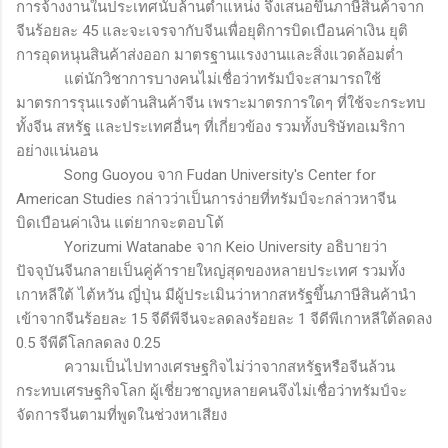
การจ้างงานในประเทศนับล้านตำแหน่ง จึงเสนอขึ้นภาษีสินค้าจาก
จีนร้อยละ 45 และจะเจรจากับจีนเพื่อยุติการบิดเบือนค่าเงิน ยุติ
การอุดหนุนสินค้าส่งออก มาตรฐานแรงงานและสิ่งแวดล้อมต่ำ
แต่นักวิชาการบางคนไม่เชื่อว่าทรัมป์จะสามารถใช้
มาตรการรุนแรงต้านสินค้าจีน เพราะมาตรการใดๆ ที่ใช้จะกระทบ
ทั้งจีน สหรัฐ และประเทศอื่นๆ ที่เกี่ยวข้อง รวมทั้งบริษัทอเมริกา
อย่างแน่นอน
Song Guoyou
จาก
Fudan University's Center for
American Studies
กล่าวว่าเป็นการง่ายที่ทรัมป์จะกล่าวหาจีน
บิดเบือนค่าเงิน แต่ยากจะตอบโต้
Yorizumi Watanabe
จาก
Keio University
อธิบายว่า
ปัจจุบันจีนกลายเป็นคู่ค้ารายใหญ่สุดของหลายประเทศ รวมทั้ง
เกาหลีใต้ ไต้หวัน ญี่ปุ่น มีผู้ประเมินว่าหากสหรัฐขึ้นภาษีสินค้านำ
เข้าจากจีนร้อยละ 15 จีดีพีจีนจะลดลงร้อยละ 1 จีดีพีเกาหลีใต้ลดลง
0.5 จีพีดีโลกลดลง 0.25
ความเป็นไปทางเศรษฐกิจไม่ว่าจากสหรัฐหรือจีนล้วน
กระทบเศรษฐกิจโลก ผู้เชี่ยวชาญหลายคนจึงไม่เชื่อว่าทรัมป์จะ
จัดการจีนตามที่พูดในช่วงหาเสียง