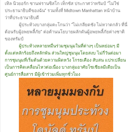
เทิล นิวยอร์ก ซานฟรานซิสโก เท็กซัส ประกาศว่าทรัมป์ “ไม่ใช่
ประธานาธิบดีของฉัน” รวมทั้งที่ Midtown Manhattan หน้าบ้าน
ว่าที่ประธานาธิบดี
ผู้ประท้วงบางกลุ่มตะโกนว่า “ไม่เกลียดชัง ไม่หวาดกลัว ที่นี่
ต้อนรับผู้อพยพลี้ภัย” ต่อต้านนโยบายผลักดันผู้อพยพลี้ภัยต่างชาติ
ของทรัมป์
ผู้ประท้วงหลายหมื่นร่วมชุมนุมในที่ต่างๆ เป็นหย่อมๆ มี
ตั้งแต่หลักร้อยถึงหลักพัน ส่วนใหญ่ชุมนุมโดยสงบ ไม่กี่วันต่อมา
การชุมนุมที่เริ่มต้นด้วยความผิดหวัง โกรธเคือง สับสน แปรเปลี่ยน
เป็นการคิดเคลื่อนไหวต่อเนื่อง บางกลุ่มอาศัยโซเชียลมีเดียเป็น
ศูนย์การสื่อสาร มีผู้เข้าร่วมเพิ่มทุกชั่วโมง