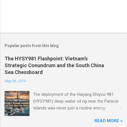
Popular posts from this blog
The HYSY981 Flashpoint: Vietnam’s
Strategic Conundrum and the South China
Sea Chessboard
May 26, 2014
The deployment of the Haiyang Shiyou-981
(HYSY981) deep-water oil rig near the Paracel
Islands was never just a routine energy
exploration mission. Instead, it served as a
READ MORE »
masterclass in China’s gray-zone tactics ,