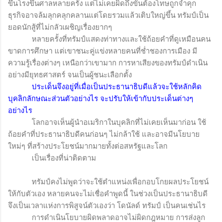
ขึ้นโรงขึ้นศาลหลายครั้ง แต่ไม่เคยผิดถึงขั้นต้องโทษถูกจำคุก
ธุรกิจอาจล้มลุกคลุกคลานแต่โดยรวมแล้วเติบใหญ่ขึ้น ทรัมป์เป็น
ยอดนักสู้ที่ไม่กลัวเผชิญเรื่องยากๆ
หลายครั้งที่ทรัมป์แสดงท่าทางและใช้ถ้อยคำที่ดูเหมือนคน
ขาดการศึกษา แต่เขาชนะคู่แข่งหลายคนที่ช่ำชองการเมือง มี
ความรู้เรื่องต่างๆ เหนือกว่าเขามาก การหาเสียงของทรัมป์ดำเนิน
อย่างมียุทธศาสตร์ จนเป็นผู้ชนะเลือกตั้ง
ประเด็นจึงอยู่ที่เมื่อเป็นประธานาธิบดีแล้วจะใช้หลักคิด
บุคลิกลักษณะส่วนตัวอย่างไร จะปรับให้เข้ากับประเด็นต่างๆ
อย่างไร
โลกอาจเห็นผู้นำอเมริกาในบุคลิกที่ไม่เคยเห็นมาก่อน ใช้
ถ้อยคำที่ประธานาธิบดีคนก่อนๆ ไม่กล้าใช้ และอาจมีนโยบาย
ใหม่ๆ ที่สร้างประโยชน์มากมายทั้งต่อสหรัฐและโลก
เป็นเรื่องที่น่าติดตาม
ทรัมป์คงไม่พูดว่าจะใช้ตำแหน่งเพื่อกอบโกยผลประโยชน์
ให้กับตัวเอง หลายคนจะไม่เชื่อคำพูดนี้ ในช่วงเป็นประธานาธิบดี
จึงเป็นเวลาแห่งการพิสูจน์ตัวเองว่า โดนัลด์ ทรัมป์ เป็นคนเช่นไร
การดำเนินโยบายผิดพลาดอาจไม่ผิดกฎหมาย การส่งลูก