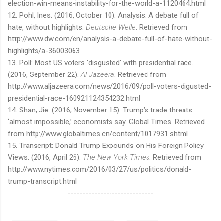
election-win-means-instability-for-the-world-a-1120464.html
12. Pohl, Ines. (2016, October 10). Analysis: A debate full of
hate, without highlights.
Deutsche Welle
. Retrieved from
http://www.dw.com/en/analysis-a-debate-full-of-hate-without-
highlights/a-36003063
13. Poll: Most US voters 'disgusted' with presidential race.
(2016, September 22).
Al Jazeera
. Retrieved from
http://www.aljazeera.com/news/2016/09/poll-voters-digusted-
presidential-race-160921124354232.html
14. Shan, Jie. (2016, November 15). Trump’s trade threats
‘almost impossible,’ economists say. Global Times. Retrieved
from http://www.globaltimes.cn/content/1017931.shtml
15. Transcript: Donald Trump Expounds on His Foreign Policy
Views. (2016, April 26).
The New York Times
. Retrieved from
http://www.nytimes.com/2016/03/27/us/politics/donald-
trump-transcript.html
-----------------------------