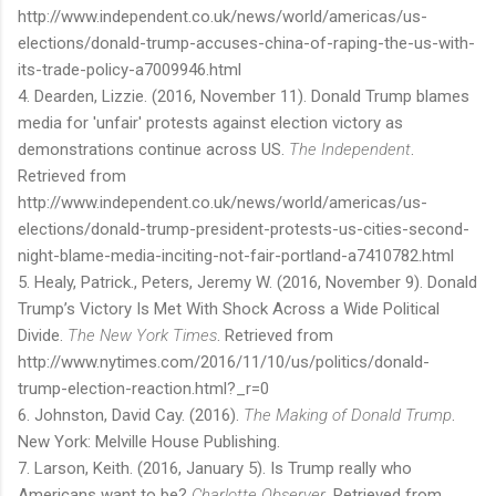
http://www.independent.co.uk/news/world/americas/us-
elections/donald-trump-accuses-china-of-raping-the-us-with-
its-trade-policy-a7009946.html
4. Dearden, Lizzie. (2016, November 11). Donald Trump blames
media for 'unfair' protests against election victory as
demonstrations continue across US.
The Independent
.
Retrieved from
http://www.independent.co.uk/news/world/americas/us-
elections/donald-trump-president-protests-us-cities-second-
night-blame-media-inciting-not-fair-portland-a7410782.html
5. Healy, Patrick., Peters, Jeremy W. (2016, November 9). Donald
Trump’s Victory Is Met With Shock Across a Wide Political
Divide.
The New York Times
. Retrieved from
http://www.nytimes.com/2016/11/10/us/politics/donald-
trump-election-reaction.html?_r=0
6. Johnston, David Cay. (2016).
The Making of Donald Trump
.
New York: Melville House Publishing.
7. Larson, Keith. (2016, January 5). Is Trump really who
Americans want to be?
Charlotte Observer
. Retrieved from