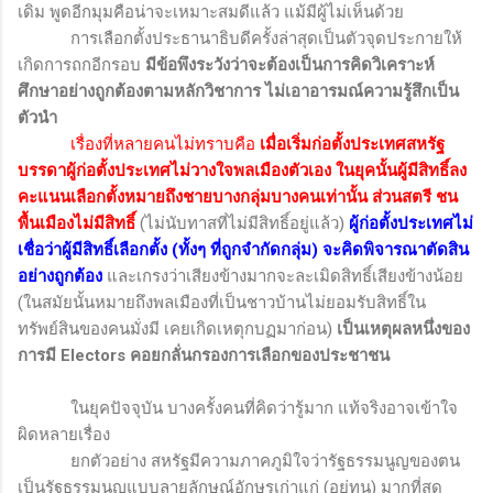
เดิม พูดอีกมุมคือน่าจะเหมาะสมดีแล้ว แม้มีผู้ไม่เห็นด้วย
การเลือกตั้งประธานาธิบดีครั้งล่าสุดเป็นตัวจุดประกายให้
เกิดการถกอีกรอบ
มีข้อพึงระวังว่าจะต้องเป็นการคิดวิเคราะห์
ศึกษาอย่างถูกต้องตามหลักวิชาการ ไม่เอาอารมณ์ความรู้สึกเป็น
ตัวนำ
เรื่องที่หลายคนไม่ทราบคือ
เมื่อเริ่มก่อตั้งประเทศสหรัฐ
บรรดาผู้ก่อตั้งประเทศไม่วางใจพลเมืองตัวเอง ในยุคนั้นผู้มีสิทธิ์ลง
คะแนนเลือกตั้งหมายถึงชายบางกลุ่มบางคนเท่านั้น ส่วนสตรี ชน
พื้นเมืองไม่มีสิทธิ์
(ไม่นับทาสที่ไม่มีสิทธิ์อยู่แล้ว
)
ผู้ก่อตั้งประเทศไม่
เชื่อว่าผู้มีสิทธิ์เลือกตั้ง (ทั้งๆ ที่ถูกจำกัดกลุ่ม) จะคิดพิจารณาตัดสิน
อย่างถูกต้อง
และเกรงว่าเสียงข้างมากจะละเมิดสิทธิ์เสียงข้างน้อย
(ในสมัยนั้นหมายถึงพลเมืองที่เป็นชาวบ้านไม่ยอมรับสิทธิ์ใน
ทรัพย์สินของคนมั่งมี เคยเกิดเหตุกบฏมาก่อน)
เป็นเหตุผลหนึ่งของ
การมี
Electors
คอยกลั่นกรองการเลือกของประชาชน
ในยุคปัจจุบัน บางครั้งคนที่คิดว่ารู้มาก แท้จริงอาจเข้าใจ
ผิดหลายเรื่อง
ยกตัวอย่าง สหรัฐมีความภาคภูมิใจว่ารัฐธรรมนูญของตน
เป็นรัฐธรรมนูญแบบลายลักษณ์อักษรเก่าแก่ (อยู่ทน) มากที่สุด