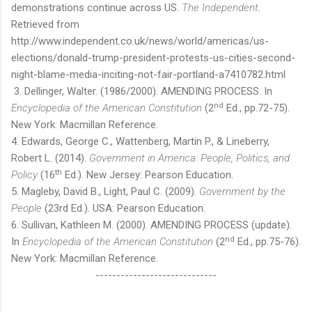
demonstrations continue across US.
The Independent
.
Retrieved from
http://www.independent.co.uk/news/world/americas/us-
elections/donald-trump-president-protests-us-cities-second-
night-blame-media-inciting-not-fair-portland-a7410782.html
3. Dellinger, Walter. (1986/2000). AMENDING PROCESS. In
nd
Encyclopedia of the American Constitution
(2
Ed., pp.72-75).
New York: Macmillan Reference.
4. Edwards, George C., Wattenberg, Martin P., & Lineberry,
Robert L. (2014).
Government in America: People, Politics, and
th
Policy
(16
Ed.). New Jersey: Pearson Education.
5. Magleby, David B., Light, Paul C. (2009).
Government by the
People
(23rd Ed.). USA: Pearson Education.
6. Sullivan, Kathleen M. (2000). AMENDING PROCESS (update).
nd
In
Encyclopedia of the American Constitution
(2
Ed., pp.75-76).
New York: Macmillan Reference.
-----------------------------