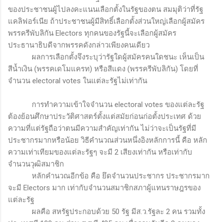
ของประชาชนผู้ไปลงคะแนนเลือกตั้งในรัฐของตน สมมุติว่าที่รัฐ
แคลิฟอร์เนีย ถ้าประชาชนผู้มีสิทธิ์เลือกตั้งส่วนใหญ่เลือกผู้สมัคร
พรรครีพับลิกัน
Electors
ทุกคนของรัฐนี้จะเลือกผู้สมัคร
ประธานาธิบดีจากพรรคดังกล่าวเพียงคนเดียว
ผลการเลือกตั้งจึงระบุว่ารัฐใดผู้สมัครคนใดชนะ เห็นเป็น
สีน้ำเงิน (พรรคเดโมแครท) หรือสีแดง (พรรครีพับลิกัน) โดยที่
จำนวน
electoral votes
ในแต่ละรัฐไม่เท่ากัน
การทำความเข้าใจจำนวน
electoral votes
ของแต่ละรัฐ
ต้องย้อนศึกษาประวัติศาสตร์ตั้งแต่สมัยก่อนก่อตั้งประเทศ ด้วย
ความที่แต่รัฐถือว่าตนมีความสำคัญเท่ากัน ไม่ว่าจะเป็นรัฐที่มี
ประชากรมากหรือน้อย วิธีคำนวณส่วนหนึ่งอิงหลักการนี้ คือ หลัก
ความเท่าเทียมของแต่ละรัฐๆ จะมี 2 เสียงเท่ากัน หรือเท่ากับ
จำนวนวุฒิสมาชิก
หลักคำนวณอีกข้อ คือ ยึดจำนวนประชากร ประชากรมาก
จะมี
Electors
มาก เท่ากับจำนวนสมาชิกสภาผู้แทนราษฎรของ
แต่ละรัฐ
ผลคือ สหรัฐประกอบด้วย 50 รัฐ มีส.ว.รัฐละ 2 คน รวมทั้ง