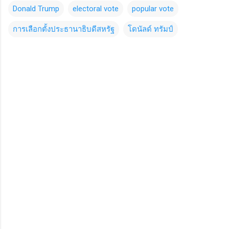
Donald Trump
electoral vote
popular vote
การเลือกตั้งประธานาธิบดีสหรัฐ
โดนัลด์ ทรัมป์
C
o
m
m
e
n
t
s