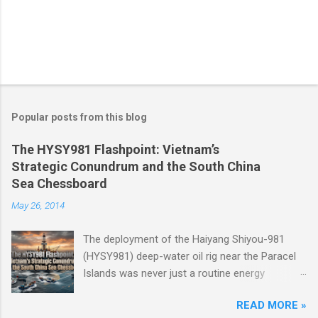
Popular posts from this blog
The HYSY981 Flashpoint: Vietnam’s
Strategic Conundrum and the South China
Sea Chessboard
May 26, 2014
The deployment of the Haiyang Shiyou-981
(HYSY981) deep-water oil rig near the Paracel
Islands was never just a routine energy
exploration mission. Instead, it served as a
READ MORE »
masterclass in China’s gray-zone tactics ,