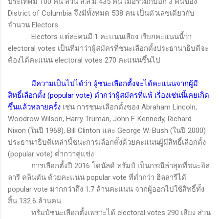
ประเทศมี 100 คน ส่วน ส.ส.มี 435 คน เมื่อรวมกับอีก 3 คนของ
District of Columbia
จึงมีทั้งหมด 538 คน เป็นตัวเลขเดียวกับ
จำนวน
Electors
Electors
แต่ละคนมี
1
คะแนนเสียง เรียกคะแนนนี้ว่า
electoral votes
เป็นที่มาว่าผู้สมัครที่ชนะเลือกตั้งประธานาธิบดีจะ
ต้องได้คะแนน
electoral votes
270 คะแนนขึ้นไป
มีความเป็นไปได้ว่า ผู้ชนะเลือกตั้งจะได้คะแนนจากผู้มี
สิทธิ์เลือกตั้ง (
popular vote)
ต่ำกว่าผู้สมัครที่แพ้ เรื่องเช่นนี้เคยเกิด
ขึ้นแล้วหลายครั้ง
เช่น การชนะเลือกตั้งของ
Abraham Lincoln,
Woodrow Wilson, Harry Truman, John F. Kennedy, Richard
Nixon (
ในปี
1968), Bill Clinton
และ
George W. Bush (
ในปี
2000)
ประธานาธิบดีเหล่านี้ชนะการเลือกตั้งด้วยคะแนนผู้มีสิทธิ์เลือกตั้ง
(
popular vote)
ต่ำกว่าคู่แข่ง
การเลือกตั้งปี 2016 โดนัลด์ ทรัมป์ เป็นกรณีล่าสุดที่ชนะฮิล
ลารี คลินตัน ด้วยคะแนน
popular vote
ที่ต่ำกว่า ฮิลลารีได้
popular vote
มากกว่าถึง 1.7 ล้านคะแนน จากผู้ออกไปใช้สิทธิ์ทั้ง
สิ้น 132.6 ล้านคน
ทรัมป์ชนะเลือกตั้งเพราะได้
electoral votes
290 เสียง ส่วน