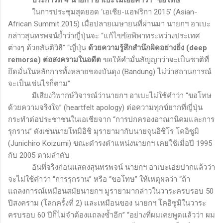
ประการที่ 4 นายกฯ อาเบะไม่เอ่ยคำว่า “ขอโทษ”
ในการประชุมสุดยอด
‘
เอเชีย-แอฟริกา
2015’ (Asian-
African Summit 2015)
เมื่อปลายเมษายนที่ผ่านมา นายกฯ อาเบะ
กล่าวสุนทรพจน์ย้ำว่าญี่ปุ่นจะ “แก้ไขข้อพิพาทระหว่างประเทศ
ต่างๆ ด้วยสันติวิธี” “ญี่ปุ่น
ด้วยความรู้สึกสำนึกผิดอย่างยิ่ง (
deep
remorse
) ต่อสงครามในอดีต
ขอให้คำมั่นสัญญาว่าจะเป็นชาติที่
ยึดมั่นในหลักการทั้งหลายของบันดุง
(Bandung
) ไม่ว่าสถานการณ์
จะเป็นเช่นไรก็ตาม”
มีเสียงวิพากษ์วิจารณ์ว่านายกฯ อาเบะไม่ใช้คำว่า “ขอโทษ
ด้วยความจริงใจ” (
heartfelt apology
) ต่อความทุกข์ยากที่ญี่ปุ่น
กระทำต่อประชาชนในเอเชียจาก “การปกครองอาณานิคมและการ
รุกราน” ดังเช่นนายโทมิอิชิ มุรายามากับนายจุนอิชิโร โคอิซูมิ
(
Junichiro Koizumi)
ขณะดำรงตำแหน่งนายกฯ เคยใช้เมื่อปี 1995
กับ 2005 ตามลำดับ
อันที่จริงก่อนแสดงสุนทรพจน์ นายกฯ อาเบะเอ่ยปากแล้วว่า
จะไม่ใช้คำว่า “การรุกราน” หรือ “ขอโทษ” ให้เหตุผลว่า “ถ้า
แถลงการณ์เหมือนสมัยนายกฯ มูรายามากล่าวในวาระครบรอบ 50
ปีสงคราม (โลกครั้งที่ 2) และเหมือนของ นายกฯ โคอิซูมิในวาระ
ครบรอบ 60 ปีก็ไม่จำต้องแถลงซ้ำอีก” “อย่างที่ผมเคยพูดแล้วว่า ผม