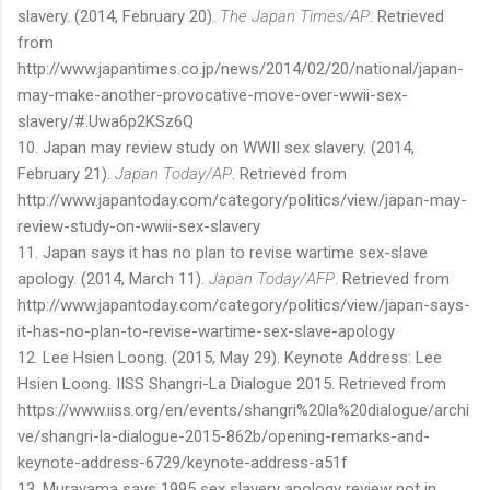
slavery. (2014, February 20).
The Japan Times/AP
. Retrieved
from
http://www.japantimes.co.jp/news/2014/02/20/national/japan-
may-make-another-provocative-move-over-wwii-sex-
slavery/#.Uwa6p2KSz6Q
10. Japan may review study on WWII sex slavery. (2014,
February 21).
Japan Today/AP
. Retrieved from
http://www.japantoday.com/category/politics/view/japan-may-
review-study-on-wwii-sex-slavery
11. Japan says it has no plan to revise wartime sex-slave
apology. (2014, March 11).
Japan Today/AFP
. Retrieved from
http://www.japantoday.com/category/politics/view/japan-says-
it-has-no-plan-to-revise-wartime-sex-slave-apology
12. Lee Hsien Loong. (2015, May 29). Keynote Address: Lee
Hsien Loong. IISS Shangri-La Dialogue 2015. Retrieved from
https://www.iiss.org/en/events/shangri%20la%20dialogue/archi
ve/shangri-la-dialogue-2015-862b/opening-remarks-and-
keynote-address-6729/keynote-address-a51f
13. Murayama says 1995 sex slavery apology review not in