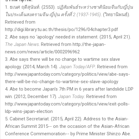
1.
ธเนศ ฤดีสุนันท์
. (2553).
ปฏิสัมพันธ์ระหว่างชาตินิยมจีนกับญี่ปุ่น
ในประเด็นสงครามจีน-ญี่ปุ่น ครั้งที่
2 (1937-1945)
.
(วิทยานิพนธ์)
.
Retrieved from
http://digi.library.tu.ac.th/thesis/po/1296/04chapter3.pdf
2. Abe says no ‘apology’ needed in statement. (2015, April 21).
The Japan News
. Retrieved from http://the-japan-
news.com/news/article/0002096962
3. Abe says there will be no change to wartime sex slave
apology. (2014, March 14).
Japan Today/AFP
. Retrieved from
http://www.japantoday.com/category/politics/view/abe-says-
there-will-be-no-change-to-wartime-sex-slave-apology
4. Abe to become Japan's 7th PM in 6 years after landslide LDP
win. (2012, December 17).
Japan Today
. Retrieved from
http://www.japantoday.com/category/politics/view/exit-polls-
ldp-wins-japan-election
5. Cabinet Secretariat. (2015, April 22). Address to the Asian-
African Summit 2015-- on the occasion of the Asian-African
Conference Commemoration-- by Prime Minister Shinzo Abe.