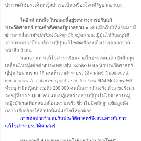
ประเทศใช้ประเด็นหญิงบำเรอเป็นเครื่องโจมตีรัฐบาลอาเบะ
ในอีกด้านหนึ่ง ในขณะนี้อยู่ระหว่างการปรับแก้
ประวัติศาสตร์ ตามคำสั่งของรัฐบาลอาเบะ
เช่นเมื่อต้นปีที่ผ่านมา มี
ข่าวจากสื่อว่า
สำนักพิมพ์
Suken Shuppan
ของญี่ปุ่นได้รับอนุมัติ
จากกระทรวงศึกษาธิการญี่ปุ่นแก้ไขตัดเรื่องหญิงบำเรอออกจาก
หนังสือ 3 เล่ม
นอกจากการแก้ไขตำราเรียนภายในประเทศแล้ว ยังมีกลุ่ม
เคลื่อนไหวมุ่งต่อต่างประเทศ เช่น
Ikuhiko Hata
นักประวัติศาสตร์
ญี่ปุ่นกับพวกรวม 19 คนเห็นว่าตำราประวัติศาสตร์
Traditions &
Encounters: A Global Perspective on the Past
ของ
McGraw-Hill
ที่ระบุว่ามีหญิงบำเรอถึง 200,000 คนนั้นมากเกินจริง ตัวเลขจริงน่า
จะอยู่ที่ราว 20,000 คน และปฏิเสธว่าทหารญี่ปุ่นไม่ได้สังหารหมู่
หญิงบำเรอเพื่อกลบเกลื่อนความจริง ชี้ว่าไม่มีหลักฐานข้อมูลดัง
กล่าว เรียกร้องให้สำนักพิมพ์แก้ไขให้ถูกต้อง
การเอ่ยปากว่ายอมรับประวัติศาสตร์จึงสวนทางกับการ
แก้ไขตำราประวัติศาสตร์