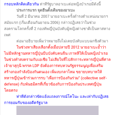
กรอบหลักคิดเดียวกัน
ท่าทีรัฐบาลอาเบะต่อหญิงบำเรอมีดังนี้
ประการแรก จุดยืนดั้งเดิมของอาเบะ
วันที่ 2 มีนาคม 2007 นายอาเบะครั้งดำรงตำแหน่งนายกฯ
สมัยแรก (เริ่มเดือนกันยายน 2006) กล่าวปฏิเสธว่าในช่วง
สงครามโลกครั้งที่ 2 กองทัพญี่ปุ่นบังคับผู้หญิงต่างชาติเป็นทาสทาง
เพศ
ต่อมาอธิบายเพิ่มว่าหมายถึงไม่เคยบังคับแบบฉกชิงตัวมา
ในช่วงหาเสียงเลือกตั้งเมื่อปลายปี 2012 นายอาเบะย้ำว่า
ไม่มีหลักฐานทหารญี่ปุ่นบีบบังคับคนจีน เกาหลีให้เป็นหญิงบำเรอ
ในช่วงทำสงครามกับเอเชีย ไม่เสียใจที่ไปสักการะทหารญี่ปุ่นที่ศาล
เจ้ายาสุกุนิ พรรค
LDP
ยังต้องการทบทวนรัฐธรรมนูญเพื่อเสริม
สร้างกองกำลังป้องกันตนเอง เพิ่มงบกลาโหม ขยายบทบาทให้
ทหารญี่ปุ่นเข้าร่วมการรบ “เพื่อการป้องกันร่วม” (
collective self-
defense
) กับพันธมิตรที่เกี่ยวข้องกับการป้องกันประเทศญี่ปุ่น
โดยตรง
ท่าทีดังกล่าวขัดแย้งแถลงการณ์โคโนะ และเท่ากับปฏิเสธ
การยอมรับของอดีตรัฐบาล