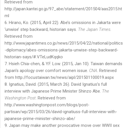
Retrieved from
http://japan.kantei.go.jp/97_abe/statement/201504/aas2015.ht
ml
6. Hirano, Ko. (2015, April 22). Abe’s omissions in Jakarta were
‘unwise’ step backward, historian says.
The Japan Times
.
Retrieved from
http://www.japantimes.co.jp/news/2015/04/22/national/politics
-diplomacy/abes-omissions-jakarta-unwise-step-backward-
historian-says/#.VTeLudKqqko
7. Hsieh Chia-chen, & Y.F. Low. (2015, Jan 10). Taiwan demands
Japan's apology over comfort women issue.
CNA
. Retrieved
from http://focustaiwan.tw/news/aipl/201501100019.aspx
8. Ignatius, David. (2015, March 26). David Ignatius’s full
interview with Japanese Prime Minister Shinzo Abe.
The
Washington Post
. Retrieved from
http://www.washingtonpost.com/blogs/post-
partisan/wp/2015/03/26/david-ignatiuss-full-interview-with-
japanese-prime-minister-shinzo-abe/
9. Japan may make another provocative move over WWII sex