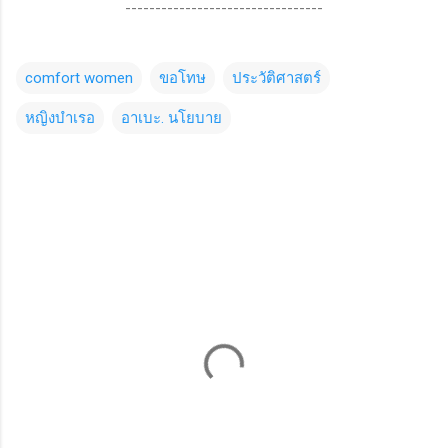
---------------------------------
comfort women
ขอโทษ
ประวัติศาสตร์
หญิงบำเรอ
อาเบะ. นโยบาย
C
o
m
m
e
n
t
s