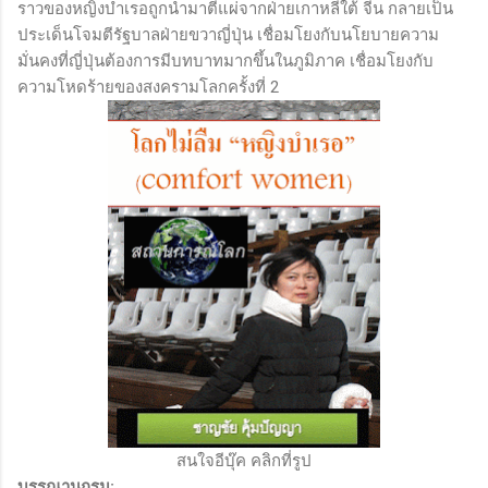
ราวของหญิงบำเรอถูกนำมาตีแผ่จากฝ่ายเกาหลีใต้ จีน กลายเป็น
ประเด็นโจมตีรัฐบาลฝ่ายขวาญี่ปุ่น เชื่อมโยงกับนโยบายความ
มั่นคงที่ญี่ปุ่นต้องการมีบทบาทมากขึ้นในภูมิภาค เชื่อมโยงกับ
ความโหดร้ายของสงครามโลกครั้งที่ 2
สนใจอีบุ๊ค คลิกที่รูป
บรรณานุกรม: