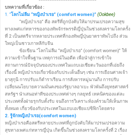
--------------------------------
บทความที่เกี่ยวข้อง
:
1. “
โลกไม่ลืม “หญิงบำเรอ” (
comfort women)
”
(Ookbee)
“หญิงบำเรอ” คือ สตรีที่ถูกบังคับให้มาปรนเปรอความสุข
ทางเพศแก่ทหารของกองทัพจักรพรรดิญี่ปุ่นในช่วงสงครามโลกครั้ง
ที่ 2 เป็นสตรีจากหลายประเทศที่กองทัพญี่ปุ่นยาตราทัพไปถึง ส่วน
ใหญ่เป็นชาวเกาหลีกับจีน
ข้อเขียน “โลกไม่ลืม “หญิงบำเรอ” (
comfort women)
” ให้
ความเข้าใจพื้นฐาน เหตุการณ์ในอดีต เพื่อนำสู่การเข้าใจ
สถานการณ์ปัจจุบันของประเทศในแถบเอเชียตะวันออกที่เอ่ยถึง
เรื่องนี้ หญิงบำเรอเกี่ยวข้องกับประเด็นอื่นๆ เช่น การเยือนศาลเจ้า
ยาสุกุนิ การปรับแก้ตำราเรียน การสังหารหมู่นานกิง การปรับ
เปลี่ยนนโยบายความมั่นคงของรัฐบาลอาเบะ พัวพันถึงยุทธศาสตร์
สหรัฐฯ นำเสนอท่าทีของประเทศต่างๆ กลยุทธ์ เทคนิคของแต่ละ
ประเทศทั้งฝ่ายรุกกับตั้งรับ จนถึงการวิเคราะห์องค์รวมให้เห็นภาพ
ทั้งหมด เกี่ยวข้องกับประเทศในแถบเอเชียแปซิฟิกโดยตรง
2. รู้จักหญิงบำเรอ(comfort women)
หญิงบำเรอคือสตรีหลายประเทศที่ถูกบังคับให้มาปรนเปรอความ
สุขทางเพศแก่ทหารญี่ปุ่น เกิดขึ้นในช่วงสงครามโลกครั้งที่ 2 เรื่อง