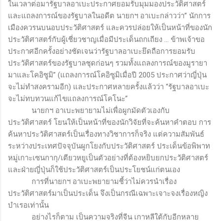
ในเวลาต่อมารัฐบาลอาเบะประกาศยอมรับมุมมองประวัติศาสตร์
และแถลงการณ์ของรัฐบาลในอดีต นายกฯ อาเบะกล่าวว่า” นักการ
เมืองควรนบนอบประวัติศาสตร์ และควรปล่อยให้เป็นหน้าที่ของนัก
ประวัติศาสตร์กับผู้เชี่ยวชาญเมื่อมีประเด็นถกเถียง ... ข้าพเจ้าขอ
ประกาศอีกครั้งอย่างชัดเจนว่ารัฐบาลอาเบะยึดถือการยอมรับ
ประวัติศาสตร์ของรัฐบาลชุดก่อนๆ รวมทั้งแถลงการณ์ของมูรายา
มาและโคอิซูมิ” (แถลงการณ์โคอิซูมิเมื่อปี 2005 ประกาศว่าญี่ปุ่น
จะไม่ทำสงครามอีก) และประกาศหลายครั้งแล้วว่า “รัฐบาลอาเบะ
จะไม่ทบทวนแก้ไขแถลงการณ์โคโนะ”
นายกฯ อาเบะพยายามไม่เพื่อผูกมัดตัวเองกับ
ประวัติศาสตร์ โยนให้เป็นหน้าที่ของนักวิจัยที่จะค้นหาคำตอบ การ
ค้นหาประวัติศาสตร์เป็นเรื่องทางวิชาการก็จริง แต่ความสัมพันธ์
ระหว่างประเทศปัจจุบันผูกโยงกับประวัติศาสตร์ ประเด็นข้อพิพาท
หมู่เกาะเซนกากุ/เตียวหยูเป็นตัวอย่างที่ต้องหยิบยกประวัติศาสตร์
และฝ่ายญี่ปุ่นก็ใช้ประวัติศาสตร์เป็นประโยชน์แก่ตนเอง
การที่นายกฯ อาเบะพยายามชี้ว่าไม่ควรนำเรื่อง
ประวัติศาสตร์มาเป็นประเด็น จึงเป็นกรณีเฉพาะเจาะจงเรื่องหญิง
บำเรอเท่านั้น
อย่างไรก็ตาม เป็นความจริงที่จีน เกาหลีใต้กับอีกหลาย