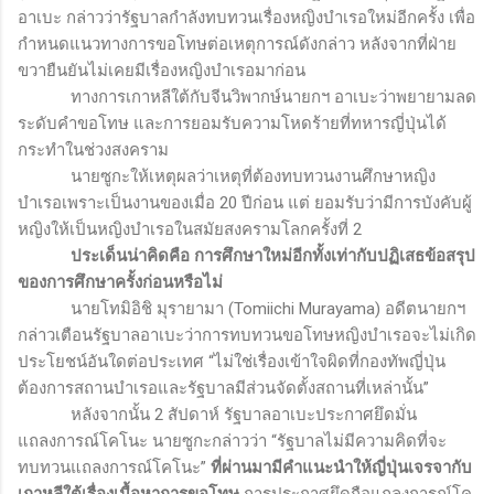
อาเบะ กล่าวว่ารัฐบาลกำลังทบทวนเรื่องหญิงบำเรอใหม่อีกครั้ง เพื่อ
กำหนดแนวทางการขอโทษต่อเหตุการณ์ดังกล่าว หลังจากที่ฝ่าย
ขวายืนยันไม่เคยมีเรื่องหญิงบำเรอมาก่อน
ทางการเกาหลีใต้กับจีนวิพากษ์นายกฯ อาเบะว่าพยายามลด
ระดับคำขอโทษ และการยอมรับความโหดร้ายที่ทหารญี่ปุ่นได้
กระทำในช่วงสงคราม
นายซูกะให้เหตุผลว่าเหตุที่ต้องทบทวนงานศึกษาหญิง
บำเรอเพราะเป็นงานของเมื่อ 20 ปีก่อน แต่ ยอมรับว่ามีการบังคับผู้
หญิงให้เป็นหญิงบำเรอในสมัยสงครามโลกครั้งที่ 2
ประเด็นน่าคิดคือ การศึกษาใหม่อีกทั้งเท่ากับปฏิเสธข้อสรุป
ของการศึกษาครั้งก่อนหรือไม่
นายโทมิอิชิ มุรายามา
(Tomiichi Murayama)
อดีตนายกฯ
กล่าวเตือนรัฐบาลอาเบะว่าการทบทวนขอโทษหญิงบำเรอจะไม่เกิด
ประโยชน์อันใดต่อประเทศ “ไม่ใช่เรื่องเข้าใจผิดที่กองทัพญี่ปุ่น
ต้องการสถานบำเรอและรัฐบาลมีส่วนจัดตั้งสถานที่เหล่านั้น”
หลังจากนั้น 2 สัปดาห์ รัฐบาลอาเบะประกาศยึดมั่น
แถลงการณ์โคโนะ นายซูกะกล่าวว่า “รัฐบาลไม่มีความคิดที่จะ
ทบทวนแถลงการณ์โคโนะ”
ที่ผ่านมามีคำแนะนำให้ญี่ปุ่นเจรจากับ