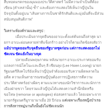
สืบทอดมรดกของมุมมองประวัติศาสตร์ ไม่มีความจำเป็นที่ต้อง
เขียน (คำเหล่านั้น) ซ้ำ” และต้องการแสดงให้เห็นว่าญี่ปุ่นใน
ปัจจุบันตั้งอยู่บน “เส้นทางการเป็นชาติรักสันติและมุ่งมั่นที่จะมีส่วน
สนับสนุนสันติภาพ”
วิเคราะห์องค์รวมและสรุป
:
เมื่อประเมินจากจุดยืนของอาเบะตั้งแต่ต้นจนถึงล่าสุด นา
ยกฯ อาเบะผ่อนคลายท่าทีแข็งกร้าว อย่างไรก็ตามเกิดข้อสงสัยว่า
แม้ปากพูดยอมรับจุดยืนของรัฐบาลชุดก่อน แต่การแสดงออกไม่
ชัดเจน ขัดแย้งในบางจุด
ปลายเดือนพฤษภาคม หลังนายกฯ อาเบะประกาศยอมรับ
แถลงการณ์โคโนะและอื่นๆ ลี เซียนลุง (
Lee Hsien Loong)
นายก
รัฐมนตรีสิงคโปร์ยังเห็นว่าญี่ปุ่นจำต้องยอมรับความผิดพลาดใน
อดีต ความเห็นสาธารณชนญี่ปุ่นต้องการปฏิเสธการตีความ
ประวัติศาสตร์อย่างผิดๆ ตามแนวทางของนักวิชาการและนักการ
เมืองฝ่ายขวา โดยรวมแล้วญี่ปุ่นได้แสดงความสำนึกผิดหรือ
ขอโทษ (
remorse or apologies
) ต่อสงครามแล้ว โดยเฉพาะจาก
นายกรัฐมนตรีมูรายามาเมื่อ 20 ปีก่อน
แต่เฉพาะเรื่องหญิงบำเรอ
การสังหารหมู่นานกิงนั้นยังไม่ชัดเจนนัก