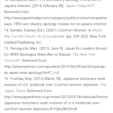
Japan's interest. (2014, February 28).
Japan Today/AFP
.
Retrieved from
http://www.japantoday.com/category/politics/view/murayama-
says-1995-sex-slavery-apology-review-not-in-japans-interest
14. Sandler, Stanley (Ed.). (2001).
Comfort Women. In
World
War II in the Pacific: An Encyclopedia
. (pp. 259-263). New York :
Garland Publishing, Inc.
15. Yamaguchi, Mari. (2015, June 9). Japan Ex-Leaders Known
for WWII Apologies Want Abe to Repeat.
The New York
Times/AP
. Retrieved from
http://www.nytimes.com/aponline/2015/06/09/world/asia/ap-
as-japan-wwii-apology.html?_r=0
16. Yoshida, Reiji. (2015, March 18). Japanese historians seek
revision of U.S. textbook over ‘comfort women’ depiction.
The
Japan Times
. Retrieved from
http://www.japantimes.co.jp/news/2015/03/18/national/history
/japanese-historians-seek-revision-of-u-s-textbook-over-
comfort-women-depiction/#.VQlmj9KUfmA