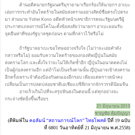
ด้านอดีตนายกรัฐมนตรีมุรายามาเรียกร้องให้นายกฯ อาเบะ
เอ่ยการกระทำอันโหดร้ายในสมัยสงครามอย่างสัตย์ซื่อตรงไปตรง
มา ส่วนนาย
Yohei Kono
อดีตหัวหน้าเลขาธิการคณะรัฐมนตรีผู้
ประกาศแถลงการณ์โคโนะตั้งข้อสงสัยว่านายกฯ อาเบะยอมรับ
จุดยืนท่าทีของรัฐบาลชุดก่อนๆ ตามที่กล่าวไว้หรือไม่
ถ้ารัฐบาลอาเบะขอโทษอย่างจริงใจ (ไม่ว่าจะเอ่ยคำดัง
กล่าวหรือไม่) ยอมรับความโหดร้ายของกองทัพญี่ปุ่นในสมัย
สงครามโลก และตั้งใจว่าจะไม่ให้เกิดซ้ำอีก ญี่ปุ่นในอนาคตคงไม่
เป็นผู้ก่อสงครามอีก แต่ถ้าไม่เป็นจริงตามนั้น ญี่ปุ่นอาจเข้าสงคราม
อีกครั้งเพราะจำต้องป้องกันตนเองอีกรอบ เพียงแต่คราวหน้าคง
เปลี่ยนเป็นการปลดปล่อยชาติเอเชียแปซิฟิกจากจักรวรรดินิยมจีน
อาจเร็วเกินไปที่จะสรุปฟันธงในตอนนี้ แต่ทุกอย่างจะ
กระจ่างชัดยิ่งขึ้นเรื่อยๆ
21 มิถุนายน 2015
ชาญชัย คุ้มปัญญา
(ตีพิมพ์ใน
คอลัมน์
“
สถานการณ์โลก
”
ไทยโพสต์
ปีที่
19
ฉบับ
ที่
6801
วันอาทิตย์ที่
21
มิถุนายน พ.ศ.
2558)