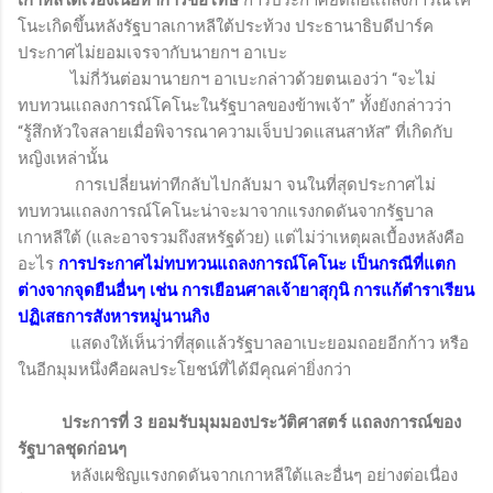
เกาหลีใต้เรื่องเนื้อหาการขอโทษ
การประกาศยึดถือแถลงการณ์โค
โนะเกิดขึ้นหลังรัฐบาลเกาหลีใต้ประท้วง ประธานาธิบดีปาร์ค
ประกาศไม่ยอมเจรจากับนายกฯ อาเบะ
ไม่กี่วันต่อมานายกฯ อาเบะกล่าวด้วยตนเองว่า “จะไม่
ทบทวนแถลงการณ์โคโนะในรัฐบาลของข้าพเจ้า” ทั้งยังกล่าวว่า
“รู้สึกหัวใจสลายเมื่อพิจารณาความเจ็บปวดแสนสาหัส” ที่เกิดกับ
หญิงเหล่านั้น
การเปลี่ยนท่าทีกลับไปกลับมา จนในที่สุดประกาศไม่
ทบทวนแถลงการณ์โคโนะน่าจะมาจากแรงกดดันจากรัฐบาล
เกาหลีใต้ (และอาจรวมถึงสหรัฐด้วย) แต่ไม่ว่าเหตุผลเบื้องหลังคือ
อะไร
การประกาศไม่ทบทวนแถลงการณ์โคโนะ เป็นกรณีที่แตก
ต่างจากจุดยืนอื่นๆ เช่น การเยือนศาลเจ้ายาสุกุนิ การแก้ตำราเรียน
ปฏิเสธการสังหารหมู่นานกิง
แสดงให้เห็นว่าที่สุดแล้วรัฐบาลอาเบะยอมถอยอีกก้าว หรือ
ในอีกมุมหนึ่งคือผลประโยชน์ที่ได้มีคุณค่ายิ่งกว่า
ประการที่
3
ยอมรับมุมมองประวัติศาสตร์ แถลงการณ์ของ
รัฐบาลชุดก่อนๆ
หลังเผชิญแรงกดดันจากเกาหลีใต้และอื่นๆ อย่างต่อเนื่อง