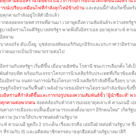
ป็นภัยคุกคามต่ออิหร่านโดยตรง แม้ว่าการก่อการยังไม่ได้เกิดขึ้นในอิหร่า
รณ์เปรียบเหมือนไฟที่กำลังลุกไหม้ข้างบ้าน
และตอนนี้กำลังเกิดขึ้นพร้
ภัยคุกคามกำลังอยู่ใกล้ตัวอีกแล้ว
จากตลอดหลายทศวรรษที่ผ่านมา เวลาพูดถึงความสัมพันธ์ระหว่างสหรัฐฯ
 รัฐบาลอิหร่านโจมตีรัฐบาลสหรัฐฯ พาดพึงถึงอิสราเอล อยาตุลเลาะห์ คาเมเนอ
อิสลาม
อร์จ ดับเบิ้ลยู. บุชส่งกองทัพอเมริกันบุกอิรักและประกาศว่าอิหร่าน
ชื่อว่าตนอาจเป็นเป้าหมายรายต่อไป
กับสหรัฐฯ เริ่มดีขึ้น เมื่อนายฮัสซัน โรฮานี ชนะการเลือกตั้ง ได้เป็น
ธ์รอบทิศ พร้อมกับเจรจาโครงการนิวเคลียร์กับประเทศที่เกี่ยวข้องเพื่อ
งอิหร่าน จนสถานการณ์เรื่องโครงการนิวเคลียร์กำลังดีขึ้นเรื่อยๆ บา
รษฐกิจอิหร่านเริ่มฟื้นตัว พลังอำนาจของอิหร่านโดยรวมกำลังเข้มแข็งขึ้
ิหร่านที่กำลังดีขึ้นและการก่อรูปของความสัมพันธ์ขั้ว “ผู้นำชีอะห์” พ
ัยคุกคามต่อพวกตน
สอดคล้องกับคำกล่าวของอยาตุลเลาะห์ คาเมเนอี เอ
กงันทางการเมืองจะจบสิ้นเมื่อสามารถแต่งตั้งนายกฯ อิรักคนใหม่” เกิดรัฐบ
สร้างความวุ่นวายให้ประชาชนต่อต้านรัฐบาล
มเนอี พูดถึง 2 ประเด็น เรื่องแรกคือ เอ่ยถึงฝ่ายต่อต้านรัฐบาล ซึ่ง
ก ที่ร่วมกับ
IS
และอดีตสมาชิกพรรคบาธลุกฮือต่อต้านรัฐบาลมาลิกี