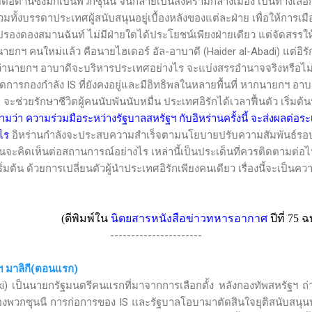
่อต้านซึ่งมักเป็นพวกซุนนี จนกลายเป็นสงครามกลางเมือง เป็นทางเลือก
วมทั้งบรรดาประเทศผู้สนับสนุนอยู่เบื้องหลังของแต่ละฝ่าย เพื่อให้การเ
ปรองดองสมานฉันท์ ไม่มีฝ่ายใดได้ประโยชน์เพียงฝ่ายเดียว แต่จัดสรรให
กฯ คนใหม่แล้ว คือนายไฮเดอร์ อัล-อาบาดี (
Haider al-Abadi)
แต่อิร
ไปว่านายกฯ อาบาดีจะบริหารประเทศอย่างไร จะแบ่งสรรอำนาจจริงหรือไม่ 
รจัดการกองกำลัง
IS
ที่ยังคงอยู่และมีอิทธิพลในหลายพื้นที่ หากนายกฯ อ
 จะช่วยรักษาชีวิตผู้คนนับพันนับหมื่น ประเทศอิรักได้เวลาฟื้นตัว เริ่มต
มว่า ความร่วมมือระหว่างรัฐบาลสหรัฐฯ กับอิหร่านครั้งนี้ จะส่งผลต่อ
ไร
อิหร่านกำลังจะประสบความสำเร็จตามนโยบายปรับความสัมพันธ์รอบท
นจะคิดเห็นต่อสถานการณ์อย่างไร เหล่านี้เป็นประเด็นที่ควรติดตามต่อ
น ด้วยการเปลี่ยนตัวผู้นำประเทศอิรักเพียงคนเดียว เรื่องนี้จะเป็นคว
(ตีพิมพ์ใน
นิตยสารหนังสือข่าวทหารอากาศ
ปีที่ 7
5
ฉบ
----------------------
กฯ มาลิกี(ตอนแรก)
ki)
เป็นนายกรัฐมนตรีคนแรกที่มาจากการเลือกตั้ง หลังกองทัพสหรัฐฯ
องพวกซุนนี การก่อการของ
IS
และรัฐบาลโอบามาตัดสินใจยุติสนับสนุนน