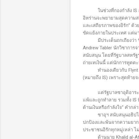
ในช่วงที่กองกำลัง
IS
อิหร่านจะพยายามสุดความสาม
และเสถียรภาพของอิรัก” ด้วย
ขัดแย้งภายในประเทศ แต่มาจ
มีประเด็นถกเถียงว่
Andrew Tabler
นักวิชาการ
สนับสนุน โดยที่รัฐบาลสหรั
ถ่ายเทเงินนี้ แต่นักการทูตตะ
ทำนองเดียวกับ
Flynt
(หมายถึง
IS)
เพราะสุดท้ายจ
แต่รัฐบาลซาอุดิอาระเบียป
แพ้และถูกทำลาย รวมทั้ง
IS
ท
ด้านเงินหรือกำลังใจ” คำกล่
ซาอุฯ สนับสนุนอธิป
ปกป้องและพ้นจากความยากล
ประชาชนอิรักทุกหมู่เหล่า ไ
ด้านนาย
Khalid al-A