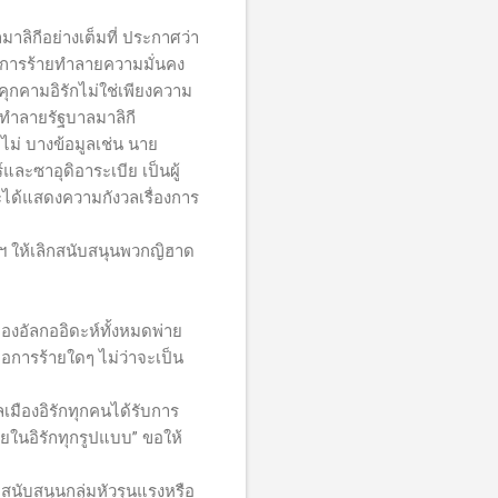
าลิกีอย่างเต็มที่ ประกาศว่า
่อการร้ายทำลายความมั่นคง
คุกคามอิรักไม่ใช่เพียงความ
อทำลายรัฐบาลมาลิกี
ไม่ บางข้อมูลเช่น นาย
์และซาอุดิอาระเบีย เป็นผู้
ะได้แสดงความกังวลเรื่องการ
ฯ ให้เลิกสนับสนุนพวกญิฮาด
งอัลกออิดะห์ทั้งหมดพ่าย
ก่อการร้ายใดๆ ไม่ว่าจะเป็น
ืองอิรักทุกคนได้รับการ
นอิรักทุกรูปแบบ” ขอให้
าสนับสนุนกลุ่มหัวรุนแรงหรือ