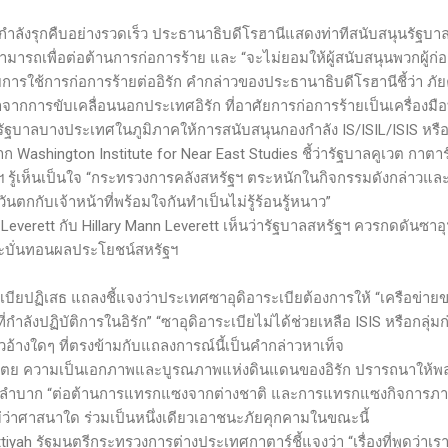
กำลังรุกคืบอย่างรวดเร็ว ประธานาธิบดีโรฮานีแสดงท่าทีสนับสนุนรัฐบาลม
ารถเพื่อต่อต้านการก่อการร้าย และ “จะไม่ยอมให้ผู้สนับสนุนพวกผู้ก
การใช้การก่อการร้ายต่ออิรัก คำกล่าวของประธานาธิบดีโรฮานีชี้ว่า ภัย
ากการขับเคลื่อนนอกประเทศอิรัก ที่อาศัยการก่อการร้ายเป็นเครื่องมื
า รัฐบาลบางประเทศในภูมิภาคให้การสนับสนุนกองกำลัง
IS/ISIL/ISIS
หรือ
จาก
Washington Institute for Near East Studies
ชี้ว่ารัฐบาลคูเวต กาตาร
ฐฯ รู้เห็นเป็นใจ “กระทรวงการคลังสหรัฐฯ ตระหนักในกิจกรรมดังกล่าวแล
วันตกกับเจ้าหน้าที่พร้อมใจกันทำเป็นไม่รู้ร้อนรู้หนาว”
 Leverett
กับ
Hillary Mann Leverett
เห็นว่ารัฐบาลสหรัฐฯ ควรกดดันซาอุ
ะบั่นทอนผลประโยชน์สหรัฐฯ
ฏิเสธ แถลงชี้แจงว่าประเทศซาอุดิอาระเบียต้องการให้ “เครือข่ายขอ
ี่กำลังปฏิบัติการในอิรัก” “ซาอุดิอาระเบียไม่ได้ช่วยเหลือ
ISIS
หรือกลุ่ม
าวอ้างใดๆ ที่ตรงข้ามกับแถลงการณ์นี้เป็นคำกล่าวหาเท็จ
ไตย ความเป็นเอกภาพและบูรณภาพแห่งดินแดนของอิรัก ปรารถนาให้พลเม
ำบาก “ต่อต้านการแทรกแซงจากต่างชาติ และการแทรกแซงกิจการภายใ
ม่ว่าศาสนาใด ร่วมเป็นหนึ่งเดียวเอาชนะภัยคุกคามในขณะนี้
ttiyah
รัฐมนตรีกระทรวงการต่างประเทศกาตาร์ชี้แจงว่า “เรื่องที่พูดว่าเร