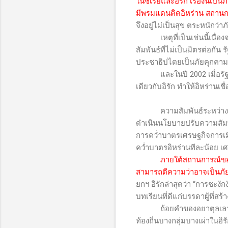
ในซีเรียและอิรัก เรื่องนี้เ
มีพรมแดนติดอิหร่าน สถานกา
จึงอยู่ไม่เป็นสุข ตระหนักว่า
เหตุที่เป็นเช่นนี้เนื่อง
สัมพันธ์ที่ไม่เป็นมิตรต่อกัน
ประชาธิปไตยเป็นภัยคุกคาม
และในปี 2002 เมื่อรัฐบาลจ
เดียวกับอิรัก ทำให้อิหร่านเ
ความสัมพันธ์ระหว่างอิหร่าน
ดำเนินนโยบายปรับความสัมพัน
การคว่ำบาตรเศรษฐกิจการเมือ
คว่ำบาตรอิหร่านทีละน้อย เศ
ภายใต้สถานการณ์ของอ
สามารถตีความว่าอาจเป็นภ
ยกฯ อิรักล่าสุดว่า “การชะงั
บทเรียนที่ดีแก่บรรดาผู้ที่
ถ้อยคำของอยาตุลเลาะห์ คาเ
ท้องถิ่นบางกลุ่มบางเผ่าในอิรั