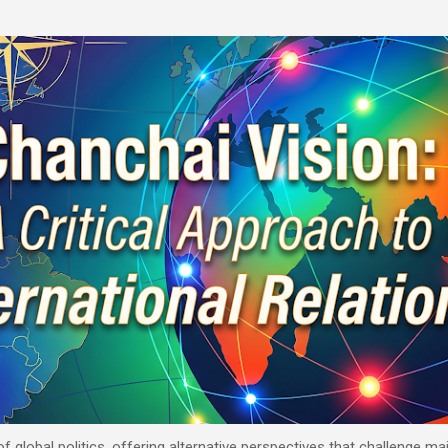
Skip to main content
 of global politics, offering alternative perspectives that challenge 