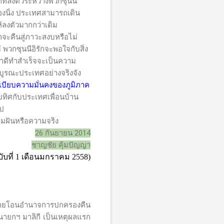
ที่ลงตัวระหว่างพวกซุนนี
มืองนิ่ง ประเทศสามารถเดิน
้ลงตัวมากกว่าเดิม
ักจะคืนสู่ภาวะสงบหรือไม่
พวกซุนนีอิรักจะพอใจกับสิ่ง
าบาดีทำสำเร็จจะเป็นความ
้นบูรณะประเทศอย่างจริงจัง
ระเบียบความมั่นคงของภูมิภาค
ิศกับประเทศเพื่อนบ้าน
ไป
ามฝันหรือความจริง
26
กันยายน
2014
ชาญชัย คุ้มปัญญา
ับที่ 1 เดือนมกราคม 255
8
)
 ถ่ายโอนอำนาจการปกครองคืน
ายกฯ มาลิกี เป็นเหตุผลแรก