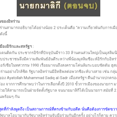
นของอิหร่าน
ามารถอธิบายได้อย่างน้อย 2 ประเด็นคือ “ความเกี่ยวพันกับการเมือง
ังนี้
เมืองอิรักและสหรัฐฯ
:
ดกัน ประชากรอิรักที่ปัจจุบันมีราว 33 ล้านคนส่วนใหญ่เป็นมุสลิมนิ
ระชาชนจึงมีความสัมพันธ์อันดีระหว่างพี่น้องมุสลิมชีอะห์อิรักกับอิหร
ียในทศวรรษ 1990 เรื่อยมาจนถึงสงครามโค่นล้มระบอบซัดดัม ฮุสเซ
ิหร่านอย่างใกล้ชิด รัฐบาลอิหร่านมีอิทธิพลต่อพวกชีอะห์บางสาย เช่น กลุ
ของ
Ayatollah Muhammad Sadiq al-Sadr
เมื่อสหรัฐฯ คืนอำนาจปกครองแ
ือง จากการศึกษาพบว่าในการเลือกตั้งปี 2010 ขั้วการเมืองของนายกฯ มาลิ
ช่วยให้สามารถเป็นฝ่ายจัดตั้งรัฐบาล จนนายมาลิกีได้เป็นนายกฯ สมัยที่ 2
นพร้อมๆ กัน
สุดที่กำลังพูดถึง เป็นสถานการณ์ที่ตรงข้ามกับอดีต นั่นคือต้องการขัดข
ัฐบาลโอบามากับรัฐบาลอิหร่านจับมือร่วมกันอีกครั้ง อย่างไรก็ตาม ความ