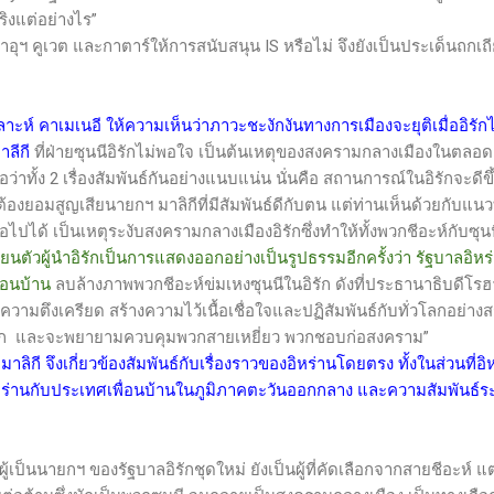
ริงแต่อย่างไร”
ซาอุฯ คูเวต และกาตาร์ให้การสนับสนุน
IS
หรือไม่ จึงยังเป็นประเด็นถกเถ
าะห์ คาเมเนอี ให้ความเห็นว่าภาวะชะงักงันทางการเมืองจะยุติเมื่ออิรัก
าลีกี
ที่ฝ่ายซุนนีอิรักไม่พอใจ เป็นต้นเหตุของสงครามกลางเมืองในตลอด 8
ง 2 เรื่องสัมพันธ์กันอย่างแนบแน่น นั่นคือ สถานการณ์ในอิรักจะดีขึ้
องยอมสูญเสียนายกฯ มาลิกีที่มีสัมพันธ์ดีกับตน แต่ท่านเห็นด้วยกับแนวท
่อไปได้ เป็นเหตุระงับสงครามกลางเมืองอิรักซึ่งทำให้ทั้งพวกชีอะห์กับซุนน
่ยนตัวผู้นำอิรักเป็นการแสดงออกอย่างเป็นรูปธรรมอีกครั้งว่า รัฐบาลอิห
่อนบ้าน
ลบล้างภาพพวกชีอะห์ข่มเหงซุนนีในอิรัก ดังที่ประธานาธิบดีโรฮ
ความตึงเครียด สร้างความไว้เนื้อเชื่อใจและปฏิสัมพันธ์กับทั่วโลกอย่างส
ลก และจะพยายามควบคุมพวกสายเหยี่ยว พวกชอบก่อสงคราม”
าลิกี จึงเกี่ยวข้องสัมพันธ์กับเรื่องราวของอิหร่านโดยตรง ทั้งในส่วนที่อิ
ิหร่านกับประเทศเพื่อนบ้านในภูมิภาคตะวันออกกลาง และความสัมพันธ์ระ
ายกฯ ของรัฐบาลอิรักชุดใหม่ ยังเป็นผู้ที่คัดเลือกจากสายชีอะห์ แต่