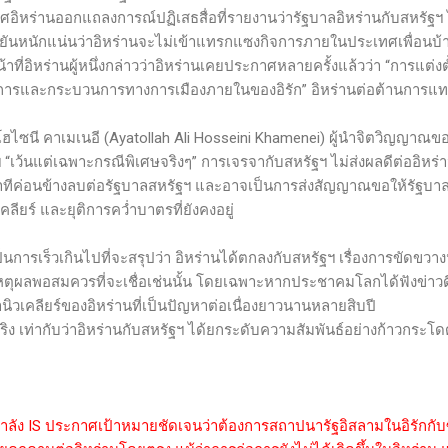
อิหร่านออกแถลงการณ์ปฏิเสธสื่อที่รายงานว่ารัฐบาลอิหร่านกับสหรัฐฯ ไ
ยันหนักแน่นว่าอิหร่านจะไม่เข้าแทรกแซงกิจการภายในประเทศเพื่อนบ้าน
ี่อิหร่านผู้หนึ่งกล่าวว่าอิหร่านเคยประกาศหลายครั้งแล้วว่า “การแต่งตั้ง
การและกระบวนการทางการเมืองภายในของอิรัก” อิหร่านต่อต้านการ
ซนี คาเมเนอี (
Ayatollah Ali Hosseini Khamenei)
ผู้นำจิตวิญญาณของ
“เว้นแต่เฉพาะกรณีพิเศษจริงๆ” การเจรจากับสหรัฐฯ ไม่ส่งผลดีต่ออิหร
่าทีค่อนข้างลบต่อรัฐบาลสหรัฐฯ และอาจเป็นการส่งสัญญาณขอให้รัฐบ
ียร์ และยุติการคว่ำบาตรที่ยังคงอยู่
รเร็วเกินไปที่จะสรุปว่า อิหร่านได้ตกลงกับสหรัฐฯ เรื่องการขัดขวาง
ตุผลพอสมควรที่จะเชื่อเช่นนั้น โดยเฉพาะหากประชาคมโลกได้ฟังข่าวดี 
ิวเคลียร์ของอิหร่านที่เป็นปัญหาต่อเนื่องยาวนานหลายสิบปี
่ากับว่าอิหร่านกับสหรัฐฯ ได้ยกระดับความสัมพันธ์อย่างก้าวกระโดด
ำลัง
IS
ประกาศเป้าหมายชัดเจนว่าต้องการสถาปนารัฐอิสลามในอิรักกับซ