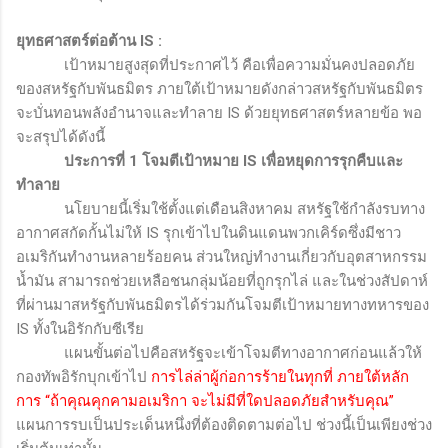
ยุทธศาสตร์ต่อต้าน
IS :
เป้าหมายสูงสุดที่ประกาศไว้ คือเพื่อความมั่นคงปลอดภัย
ของสหรัฐกับพันธมิตร ภายใต้เป้าหมายดังกล่าวสหรัฐกับพันธมิตร
จะบั่นทอนพลังอำนาจและทำลาย
IS
ด้วยยุทธศาสตร์หลายข้อ พอ
จะสรุปได้ดังนี้
ประการที่
1
โจมตีเป้าหมาย
IS
เพื่อหยุดการรุกคืบและ
ทำลาย
นโยบายนี้เริ่มใช้ตั้งแต่เดือนสิงหาคม สหรัฐใช้กำลังรบทาง
อากาศสกัดกั้นไม่ให้
IS
รุกเข้าไปในดินแดนพวกเคิร์ดซึ่งมีชาว
อเมริกันทำงานหลายร้อยคน ส่วนใหญ่ทำงานเกี่ยวกับอุตสาหกรรม
น้ำมัน สามารถช่วยเหลือชนกลุ่มน้อยที่ถูกรุกไล่ และในช่วงสัปดาห์
ที่ผ่านมาสหรัฐกับพันธมิตรได้ร่วมกันโจมตีเป้าหมายทางทหารของ
IS
ทั้งในอิรักกับซีเรีย
แผนขั้นต่อไปคือสหรัฐจะเข้าโจมตีทางอากาศก่อนแล้วให้
กองทัพอิรักบุกเข้าไป
การไล่ล่าผู้ก่อการร้ายในทุกที่ ภายใต้หลัก
การ “ถ้าคุณคุกคามอเมริกา จะไม่มีที่ใดปลอดภัยสำหรับคุณ”
แผนการรบเป็นประเด็นหนึ่งที่ต้องติดตามต่อไป ช่วงนี้เป็นเพียงช่วง