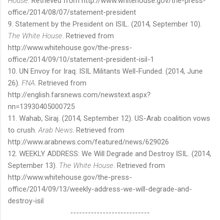
House
. Retrieved from http://www.whitehouse.gov/the-press-
office/2014/08/07/statement-president
9. Statement by the President on ISIL. (2014, September 10).
The White House
. Retrieved from
http://www.whitehouse.gov/the-press-
office/2014/09/10/statement-president-isil-1
10. UN Envoy for Iraq: ISIL Militants Well-Funded. (2014, June
26).
FNA
. Retrieved from
http://english.farsnews.com/newstext.aspx?
nn=13930405000725
11. Wahab, Siraj. (2014, September 12). US-Arab coalition vows
to crush.
Arab News
. Retrieved from
http://www.arabnews.com/featured/news/629026
12. WEEKLY ADDRESS: We Will Degrade and Destroy ISIL. (2014,
September 13).
The White House
. Retrieved from
http://www.whitehouse.gov/the-press-
office/2014/09/13/weekly-address-we-will-degrade-and-
destroy-isil
---------------------------