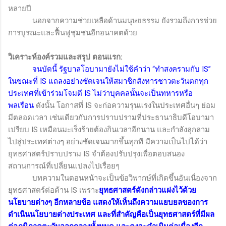
หลายปี
นอกจากความช่วยเหลือด้านมนุษยธรรม ยังรวมถึงการช่วย
การบูรณะและฟื้นฟูชุมชนอีกอนาคตด้วย
วิเคราะห์องค์รวมและสรุป ตอนแรก
:
จนบัดนี้ รัฐบาลโอบามายังไม่ใช้คำว่า “ทำสงครามกับ
IS
”
ในขณะที่
IS
แถลงอย่างชัดเจนให้สมาชิกสังหารชาวตะวันตกทุก
ประเทศที่เข้าร่วมโจมตี
IS
ไม่ว่าบุคคลนั้นจะเป็นทหารหรือ
พลเรือน
ดังนั้น โอกาสที่
IS
จะก่อความรุนแรงในประเทศอื่นๆ ย่อม
มีตลอดเวลา เช่นเดียวกับการปราบปรามที่ประธานาธิบดีโอบามา
เปรียบ
IS
เหมือนมะเร็งร้ายต้องกินเวลาอีกนาน และกำลังลุกลาม
ไปสู่ประเทศต่างๆ อย่างชัดเจนมากขึ้นทุกที มีความเป็นไปได้ว่า
ยุทธศาสตร์ปราบปราม
IS
จำต้องปรับปรุงเพื่อตอบสนอง
สถานการณ์ที่เปลี่ยนแปลงไปเรื่อยๆ
บทความในตอนหน้าจะเป็นข้อวิพากษ์ที่เกิดขึ้นอันเนื่องจาก
ยุทธศาสตร์ต่อต้าน
IS
เพราะ
ยุทธศาสตร์ดังกล่าวแฝงไว้ด้วย
นโยบายต่างๆ อีกหลายข้อ แสดงให้เห็นถึงความแยบยลของการ
ดำเนินนโยบายต่างประเทศ และที่สำคัญคือเป็นยุทธศาสตร์ที่มีผล