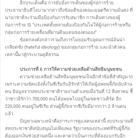
อีกประเด็นคือ การยับยั้งการเดินของผู้ก่อการร้าย
ประธานาธิบดีโอบามากล่าวถึงข้อมติของคณะมนตรีความมั่นคง ที่
นานาชาติจะร่วมมือป้องกันการรับสมาชิก การเดินทางของผู้
ก่อการร้าย
IS
“ประเทศทั้งหลายต้องป้องกันไม่ให้ผู้ก่อการร้ายหรือ
กลุ่มก่อการร้ายเคลื่อนที่ผ่านดินแดนของตนเอง”
ข้อตกลงดังกล่าวรวมถึงการไม่ยอมรับอุดมการณ์อันน่า
เกลียดชัง (
hateful ideology
) ของกลุ่มก่อการร้าย และนำตัวคน
เหล่านี้มาสู่กระบวนยุติธรรม
ประการที่
6
การให้ความช่วยเหลือด้านสิทธิมนุษยชน
ความช่วยเหลือด้านสิทธิมนุษยชนเป็นอีกหัวข้อที่สำคัญมาก
เพราะความขัดแย้งทั้งในซีเรียกับอิรักทำให้เกิดผู้อพยพลี้ภัยนับล้าน
คน ข้อมูลจากสหประชาชาติรายงานตัวเลขเมื่อวันที่ 12 สิงหาคม ชี้
ว่าชาวอิรักว่า 700,000 คนได้อพยพไปอยู่ในเขตชาวเคิร์ด อีก
220,000 คนอยู่ในซีเรีย ส่วนผู้ลี้ภัยจากซีเรียมีมากกว่า
2
ล้านคน
แล้ว
ปัญหาเฉพาะหน้าคือภาระการดูแลคนเหล่านี้ งบประมาณที่
สหประชาชาติสนับสนุนไม่เพียงพอ รัฐบาลของประเทศที่รับผู้ลี้ภัย
ต้องออกเงินช่วยส่วนหนึ่ง และคาดว่าเป็นภาระที่ต้องแบกรับอีก