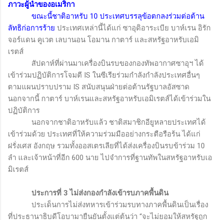
ภาวะผู้นำของอเมริกา
ขณะนี้ชาติอาหรับ 10 ประเทศบรรลุข้อตกลงร่วมต่อต้าน
ลัทธิก่อการร้าย
ประเทศเหล่านี้ได้แก่ ซาอุดิอาระเบีย บาห์เรน อิรัก
จอร์แดน คูเวต เลบานอน โอมาน กาตาร์ และสหรัฐอาหรับเอมิ
เรตส์
สัปดาห์ที่ผ่านมาเครื่องบินรบของกองทัพอากาศซาอุฯ ได้
เข้าร่วมปฏิบัติการโจมตี
IS
ในซีเรียร่วมกำลังกำลังประเทศอื่นๆ
ตามแผนปราบปราม
IS
สนับสนุนฝ่ายต่อต้านรัฐบาลอัสซาด
นอกจากนี้ กาตาร์ บาห์เรนและสหรัฐอาหรับเอมิเรตส์ได้เข้าร่วมใน
ปฏิบัติการ
นอกจากชาติอาหรับแล้ว ชาติสมาชิกอียูหลายประเทศได้
เข้าร่วมด้วย ประเทศที่ให้ความร่วมมืออย่างกระตือรือร้น ได้แก่
ฝรั่งเศส อังกฤษ รวมทั้งออสเตรเลียที่ได้ส่งเครื่องบินรบข้าร่วม 10
ลำ และเจ้าหน้าที่อีก 600 นาย ไปจำการที่ฐานทัพในสหรัฐอาหรับเอ
มิเรตส์
ประการที่
3
ไม่ส่งกองกำลังเข้ารบภาคพื้นดิน
ประเด็นการไม่ส่งทหารเข้าร่วมรบทางภาคพื้นดินเป็นเรื่อง
ที่ประธานาธิบดีโอบามายืนยันตั้งแต่ต้นว่า “จะไม่ยอมให้สหรัฐถูก