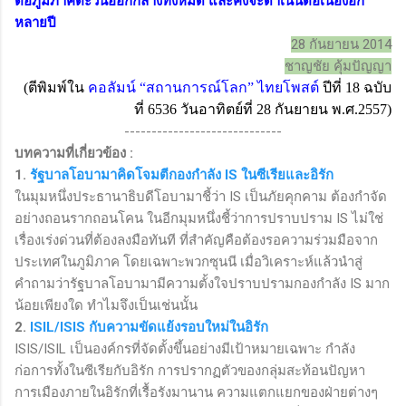
ต่อภูมิภาคตะวันออกกลางทั้งหมด และคงจะดำเนินต่อเนื่องอีก
หลายปี
28
กันยายน 2014
ชาญชัย คุ้มปัญญา
(ตีพิมพ์ใน
คอลัมน์
“
สถานการณ์โลก
”
ไทยโพสต์
ปีที่
18
ฉบับ
ที่
6536
วันอาทิตย์ที่
28
กันยายน พ.ศ.
2557)
-----------------------------
บทความที่เกี่ยวข้อง
:
1.
รัฐบาลโอบามาคิดโจมตีกองกำลัง
IS
ในซีเรียและอิรัก
ในมุมหนึ่งประธานาธิบดีโอบามาชี้ว่า
IS
เป็นภัยคุกคาม ต้องกำจัด
อย่างถอนรากถอนโคน ในอีกมุมหนึ่งชี้ว่าการปราบปราม
IS
ไม่ใช่
เรื่องเร่งด่วนที่ต้องลงมือทันที ที่สำคัญคือต้องรอความร่วมมือจาก
ประเทศในภูมิภาค โดยเฉพาะพวกซุนนี เมื่อวิเคราะห์แล้วนำสู่
คำถามว่ารัฐบาลโอบามามีความตั้งใจปราบปรามกองกำลัง
IS
มาก
น้อยเพียงใด ทำไมจึงเป็นเช่นนั้น
2.
ISIL/ISIS
กับความขัดแย้งรอบใหม่ในอิรัก
ISIS/ISIL
เป็นองค์กรที่จัดตั้งขึ้นอย่างมีเป้าหมายเฉพาะ กำลัง
ก่อการทั้งในซีเรียกับอิรัก การปรากฏตัวของกลุ่มสะท้อนปัญหา
การเมืองภายในอิรักที่เรื้อรังมานาน ความแตกแยกของฝ่ายต่างๆ