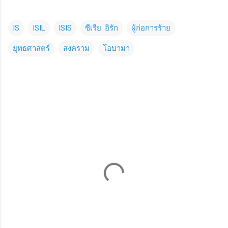
IS
ISIL
ISIS
ซีเรีย. อิรัก
ผู้ก่อการร้าย
ยุทธศาสตร์
สงคราม
โอบามา
C
o
m
m
e
n
t
s