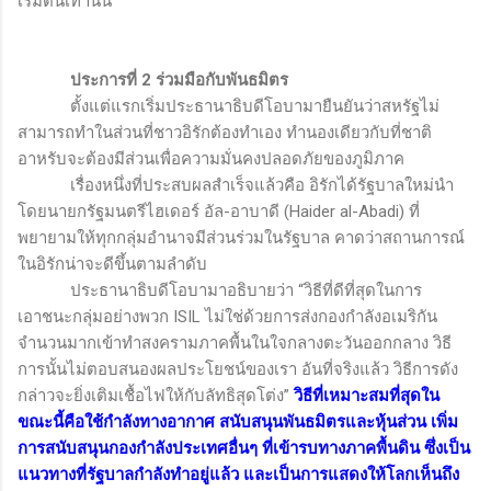
เริ่มต้นเท่านั้น
ประการที่
2
ร่วมมือกับพันธมิตร
ตั้งแต่แรกเริ่มประธานาธิบดีโอบามายืนยันว่าสหรัฐไม่
สามารถทำในส่วนที่ชาวอิรักต้องทำเอง ทำนองเดียวกับที่ชาติ
อาหรับจะต้องมีส่วนเพื่อความมั่นคงปลอดภัยของภูมิภาค
เรื่องหนึ่งที่ประสบผลสำเร็จแล้วคือ อิรักได้รัฐบาลใหม่นำ
โดยนายกรัฐมนตรีไฮเดอร์ อัล-อาบาดี (
Haider al-Abadi)
ที่
พยายามให้ทุกกลุ่มอำนาจมีส่วนร่วมในรัฐบาล คาดว่าสถานการณ์
ในอิรักน่าจะดีขึ้นตามลำดับ
ประธานาธิบดีโอบามาอธิบายว่า “วิธีที่ดีที่สุดในการ
เอาชนะกลุ่มอย่างพวก
ISIL
ไม่ใช่ด้วยการส่งกองกำลังอเมริกัน
จำนวนมากเข้าทำสงครามภาคพื้นในใจกลางตะวันออกกลาง วิธี
การนั้นไม่ตอบสนองผลประโยชน์ของเรา อันที่จริงแล้ว วิธีการดัง
กล่าวจะยิ่งเติมเชื้อไฟให้กับลัทธิสุดโต่ง”
วิธีที่เหมาะสมที่สุดใน
ขณะนี้คือใช้กำลังทางอากาศ สนับสนุนพันธมิตรและหุ้นส่วน เพิ่ม
การสนับสนุนกองกำลังประเทศอื่นๆ ที่เข้ารบทางภาคพื้นดิน ซึ่งเป็น
แนวทางที่รัฐบาลกำลังทำอยู่แล้ว และเป็นการแสดงให้โลกเห็นถึง