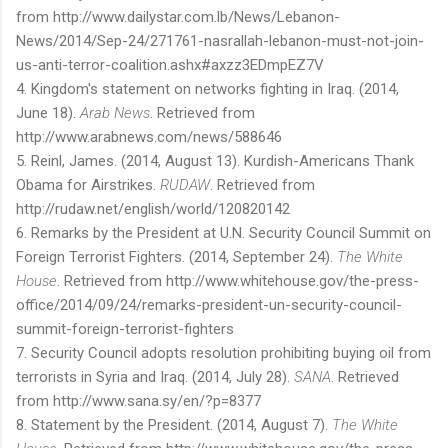
from http://www.dailystar.com.lb/News/Lebanon-
News/2014/Sep-24/271761-nasrallah-lebanon-must-not-join-
us-anti-terror-coalition.ashx#axzz3EDmpEZ7V
4. Kingdom's statement on networks fighting in Iraq. (2014,
June 18).
Arab News
. Retrieved from
http://www.arabnews.com/news/588646
5. Reinl, James. (2014, August 13). Kurdish-Americans Thank
Obama for Airstrikes.
RUDAW
. Retrieved from
http://rudaw.net/english/world/120820142
6. Remarks by the President at U.N. Security Council Summit on
Foreign Terrorist Fighters. (2014, September 24).
The White
House
. Retrieved from http://www.whitehouse.gov/the-press-
office/2014/09/24/remarks-president-un-security-council-
summit-foreign-terrorist-fighters
7. Security Council adopts resolution prohibiting buying oil from
terrorists in Syria and Iraq. (2014, July 28).
SANA
. Retrieved
from http://www.sana.sy/en/?p=8377
8. Statement by the President. (2014, August 7).
The White