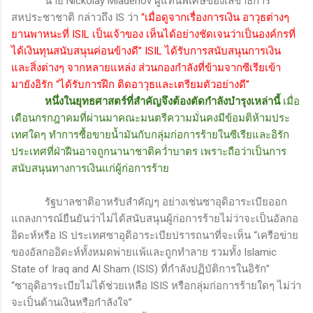
นาย
Nickolay Mladenov
ผู้แทนพิเศษของเลขาธิการ
สหประชาชาติ กล่าวถึง
IS
ว่า
“เมื่อดูจากเรื่องการเงิน อาวุธต่างๆ
ยานพาหนะที่
ISIL
เป็นเจ้าของ เห็นได้อย่างชัดเจนว่าเป็นองค์กรที่
ได้เงินทุนสนับสนุนค่อนข้างดี”
ISIL
ได้รับการสนับสนุนการเงิน
และสิ่งต่างๆ จากหลายแหล่ง ส่วนกองกำลังที่ข้ามจากซีเรียเข้า
มายังอิรัก “ได้รับการฝึก ติดอาวุธและเตรียมตัวอย่างดี”
หนึ่งในยุทธศาสตร์ที่สำคัญจึงต้องตัดกำลังบำรุงเหล่านี้
เมื่อ
เดือนกรกฎาคมที่ผ่านมาคณะมนตรีความมั่นคงมีข้อมติห้ามประ
เทศใดๆ ทำการซื้อขายน้ำมันกับกลุ่มก่อการร้ายในซีเรียและอิรัก
ประเทศที่ฝ่าฝืนอาจถูกนานาชาติคว่ำบาตร เพราะถือว่าเป็นการ
สนับสนุนทางการเงินแก่ผู้ก่อการร้าย
รัฐบาลชาติอาหรับสำคัญๆ อย่างเช่นซาอุดิอาระเบียออก
แถลงการณ์ยืนยันว่าไม่ได้สนับสนุนผู้ก่อการร้ายไม่ว่าจะเป็นอัลกอ
อิดะห์หรือ
IS
ประเทศซาอุดิอาระเบียปรารถนาที่จะเห็น “เครือข่าย
ของอัลกออิดะห์ทั้งหมดพ่ายแพ้และถูกทำลาย รวมทั้ง
Islamic
State of Iraq and Al Sham (ISIS)
ที่กำลังปฏิบัติการในอิรัก”
“ซาอุดิอาระเบียไม่ได้ช่วยเหลือ
ISIS
หรือกลุ่มก่อการร้ายใดๆ ไม่ว่า
จะเป็นด้านเงินหรือกำลังใจ”