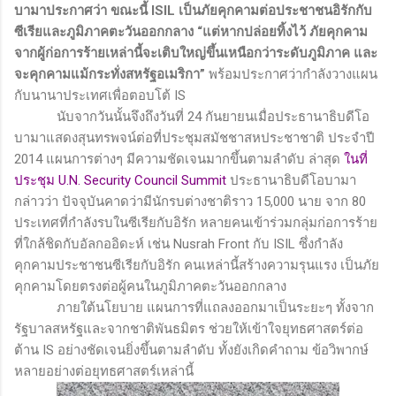
บามาประกาศว่า ขณะนี้
ISIL
เป็นภัยคุกคามต่อประชาชนอิรักกับ
ซีเรียและภูมิภาคตะวันออกกลาง “แต่หากปล่อยทิ้งไว้ ภัยคุกคาม
จากผู้ก่อการร้ายเหล่านี้จะเติบใหญ่ขึ้นเหนือกว่าระดับภูมิภาค และ
จะคุกคามแม้กระทั่งสหรัฐอเมริกา”
พร้อมประกาศว่ากำลังวางแผน
กับนานาประเทศเพื่อตอบโต้
IS
นับจากวันนั้นจึงถึงวันที่
24
กันยายนเมื่อประธานาธิบดีโอ
บามาแสดงสุนทรพจน์ต่อที่ประชุมสมัชชาสหประชาชาติ ประจำปี
2014
แผนการต่างๆ มีความชัดเจนมากขึ้นตามลำดับ ล่าสุด
ในที่
ประชุม U.N. Security Council Summit
ประธานาธิบดีโอบามา
กล่าวว่า ปัจจุบันคาดว่ามีนักรบต่างชาติราว
15,000
นาย จาก
80
ประเทศที่กำลังรบในซีเรียกับอิรัก หลายคนเข้าร่วมกลุ่มก่อการร้าย
ที่ใกล้ชิดกับอัลกออิดะห์ เช่น
Nusrah Front
กับ
ISIL
ซึ่งกำลัง
คุกคามประชาชนซีเรียกับอิรัก คนเหล่านี้สร้างความรุนแรง เป็นภัย
คุกคามโดยตรงต่อผู้คนในภูมิภาคตะวันออกกลาง
ภายใต้นโยบาย แผนการที่แถลงออกมาเป็นระยะๆ ทั้งจาก
รัฐบาลสหรัฐและจากชาติพันธมิตร ช่วยให้เข้าใจยุทธศาสตร์ต่อ
ต้าน
IS
อย่างชัดเจนยิ่งขึ้นตามลำดับ ทั้งยังเกิดคำถาม ข้อวิพากษ์
หลายอย่างต่อยุทธศาสตร์เหล่านี้