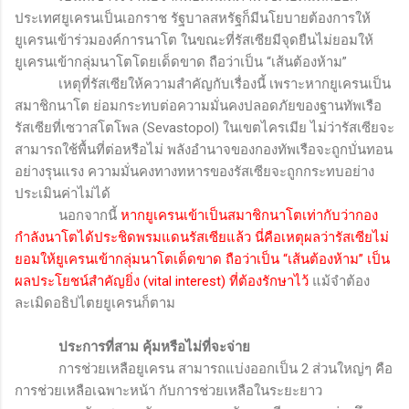
ประเทศยูเครนเป็นเอกราช รัฐบาลสหรัฐก็มีนโยบายต้องการให้
ยูเครนเข้าร่วมองค์การนาโต ในขณะที่รัสเซียมีจุดยืนไม่ยอมให้
ยูเครนเข้ากลุ่มนาโตโดยเด็ดขาด ถือว่าเป็น “เส้นต้องห้าม”
เหตุที่รัสเซียให้ความสำคัญกับเรื่องนี้ เพราะหากยูเครนเป็น
สมาชิกนาโต ย่อมกระทบต่อความมั่นคงปลอดภัยของฐานทัพเรือ
รัสเซียที่เซวาสโตโพล (
Sevastopol)
ในเขตไครเมีย ไม่ว่ารัสเซียจะ
สามารถใช้พื้นที่ต่อหรือไม่ พลังอำนาจของกองทัพเรือจะถูกบั่นทอน
อย่างรุนแรง ความมั่นคงทางทหารของรัสเซียจะถูกกระทบอย่าง
ประเมินค่าไม่ได้
นอกจากนี้
หากยูเครนเข้าเป็นสมาชิกนาโตเท่ากับว่ากอง
กำลังนาโตได้ประชิดพรมแดนรัสเซียแล้ว นี่คือเหตุผลว่ารัสเซียไม่
ยอมให้ยูเครนเข้ากลุ่มนาโตเด็ดขาด ถือว่าเป็น “เส้นต้องห้าม” เป็น
ผลประโยชน์สำคัญยิ่ง (
vital interest
) ที่ต้องรักษาไว้
แม้จำต้อง
ละเมิดอธิปไตยยูเครนก็ตาม
ประการที่สาม คุ้มหรือไม่ที่จะจ่าย
การช่วยเหลือยูเครน สามารถแบ่งออกเป็น 2 ส่วนใหญ่ๆ คือ
การช่วยเหลือเฉพาะหน้า กับการช่วยเหลือในระยะยาว