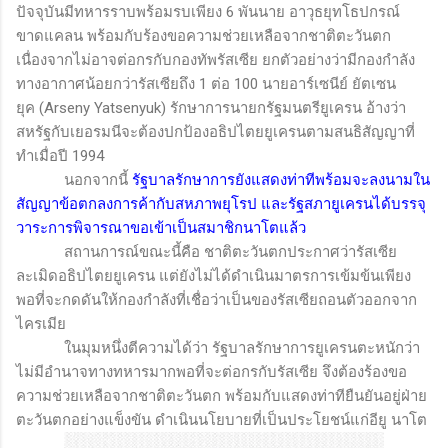
ปัจจุบันมีทหารราบพร้อมรบเพียง 6 พันนาย อาวุธยุทโธปกรณ์
ขาดแคลน พร้อมกับร้องขอความช่วยเหลือจากชาติตะวันตก
เนื่องจากไม่อาจต่อกรกับกองทัพรัสเซีย ยกตัวอย่างว่ามีกองกำลัง
ทางอากาศน้อยกว่ารัสเซียถึง 1 ต่อ 100 นายอาร์เซนีย์ ยัตเซน
ยุค
(Arseny Yatsenyuk)
รักษาการนายกรัฐมนตรียูเครน อ้างว่า
สหรัฐกับเยอรมนีจะต้องปกป้องอธิปไตยยูเครนตามสนธิสัญญาที่
ทำเมื่อปี 1994
นอกจากนี้
รัฐบาลรักษาการยังแสดงท่าทีพร้อมจะลงนามใน
สัญญาข้อตกลงการค้ากับสหภาพยุโรป
และรัฐสภายูเครนได้บรรจุ
วาระการพิจารณาขอเข้าเป็นสมาชิกนาโตแล้ว
สถานการณ์ขณะนี้คือ ชาติตะวันตกประกาศว่ารัสเซีย
ละเมิดอธิปไตยยูเครน แต่ยังไม่ได้ดำเนินมาตรการเข้มข้นเพียง
พอที่จะกดดันให้กองกำลังที่เชื่อว่าเป็นของรัสเซียถอนตัวออกจาก
ไครเมีย
ในมุมหนึ่งตีความได้ว่า รัฐบาลรักษาการยูเครนตะหนักว่า
ไม่มีอำนาจทางทหารมากพอที่จะต่อกรกับรัสเซีย จึงต้องร้องขอ
ความช่วยเหลือจากชาติตะวันตก พร้อมกับแสดงท่าทียืนยันอยู่ฝ่าย
ตะวันตกอย่างแข็งขัน ดำเนินนโยบายที่เป็นประโยชน์แก่อียู นาโต