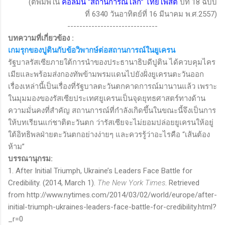
(ตีพิมพ์ใน
คอลัมน์
“
สถานการณ์โลก
”
ไทยโพสต์
ปีที่
18
ฉบับ
ที่
6340
วันอาทิตย์ที่
16
มีนาคม พ.ศ.
2557)
------------------------------
บทความที่เกี่ยวข้อง :
เกมรุกของปูตินกับข้อวิพากษ์ต่อสถานการณ์ในยูเครน
รัฐบาลรัสเซียภายใต้การนำของประธานาธิบดีปูติน ได้ควบคุมไคร
เมียและพร้อมส่งกองทัพข้ามพรมแดนไปยังฝั่งยูเครนตะวันออก
เรื่องเหล่านี้เป็นเรื่องที่รัฐบาลตะวันตกคาดการณ์มานานแล้ว เพราะ
ในมุมมองของรัสเซียประเทศยูเครนเป็นจุดยุทธศาสตร์ทางด้าน
ความมั่นคงที่สำคัญ สถานการณ์ที่กำลังเกิดขึ้นในขณะนี้จึงเป็นการ
ให้บทเรียนแก่ชาติตะวันตก ว่ารัสเซียจะไม่ยอมปล่อยยูเครนให้อยู่
ใต้อิทธิพลฝ่ายตะวันตกอย่างง่ายๆ และควรรู้ว่าอะไรคือ “เส้นต้อง
ห้าม”
บรรณานุกรม:
1. After Initial Triumph, Ukraine’s Leaders Face Battle for
Credibility. (2014, March 1).
The New York Times
. Retrieved
from http://www.nytimes.com/2014/03/02/world/europe/after-
initial-triumph-ukraines-leaders-face-battle-for-credibility.html?
_r=0