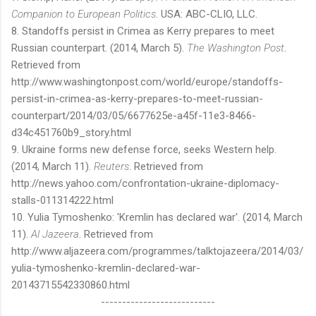
Companion to European Politics
. USA: ABC-CLIO, LLC.
8. Standoffs persist in Crimea as Kerry prepares to meet
Russian counterpart. (2014, March 5).
The Washington Post
.
Retrieved from
http://www.washingtonpost.com/world/europe/standoffs-
persist-in-crimea-as-kerry-prepares-to-meet-russian-
counterpart/2014/03/05/6677625e-a45f-11e3-8466-
d34c451760b9_story.html
9. Ukraine forms new defense force, seeks Western help.
(2014, March 11).
Reuters
. Retrieved from
http://news.yahoo.com/confrontation-ukraine-diplomacy-
stalls-011314222.html
10. Yulia Tymoshenko: 'Kremlin has declared war'. (2014, March
11).
Al Jazeera
. Retrieved from
http://www.aljazeera.com/programmes/talktojazeera/2014/03/
yulia-tymoshenko-kremlin-declared-war-
20143715542330860.html
---------------------------