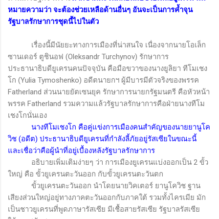
หมายความว่า จะต้องช่วยเหลือด้านอื่นๆ อันจะเป็นการค้ำจุน
รัฐบาลรักษาการชุดนี้ไปในตัว
เรื่องนี้มีนัยยะทางการเมืองที่น่าสนใจ เนื่องจากนายโอเล็ก
ซานเดอร์ ตูชินอฟ (
Oleksandr Turchynov)
รักษาการ
ประธานาธิบดียูเครนคนปัจจุบัน คือมือขวาของนางยูลิยา ทีโมเชง
โก
(Yulia Tymoshenko)
อดีตนายกฯ ผู้มีบารมีตัวจริงของพรรค
Fatherland
ส่วนนายยัตเซนยุค รักษาการนายกรัฐมนตรี คือหัวหน้า
พรรค
Fatherland
รวมความแล้วรัฐบาลรักษาการคือฝ่ายนางทีโม
เชงโกนั่นเอง
นางทีโมเชงโก คือคู่แข่งการเมืองคนสำคัญของนายยานูโค
วิช (อดีต) ประธานาธิบดียูเครนที่กำลังลี้ภัยอยู่รัสเซียในขณะนี้
และเชื่อว่าคือผู้นำที่อยู่เบื้องหลังรัฐบาลรักษาการ
อธิบายเพิ่มเติมง่ายๆ ว่า การเมืองยูเครนแบ่งออกเป็น 2 ขั้ว
ใหญ่ คือ ขั้วยูเครนตะวันออก กับขั้วยูเครนตะวันตก
ขั้วยูเครนตะวันออก นำโดยนายวิคเตอร์ ยานูโควิช ฐาน
เสียงส่วนใหญ่อยู่ทางภาคตะวันออกกับภาคใต้ รวมทั้งไครเมีย มัก
เป็นชาวยูเครนที่พูดภาษารัสเซีย มีเชื้อสายรัสเซีย รัฐบาลรัสเซีย