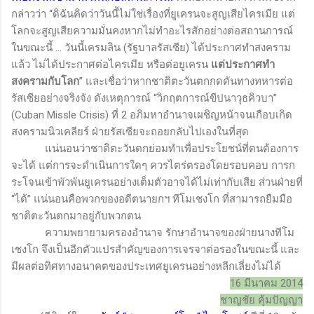
กล่าวว่า “ดิฉันคิดว่าวันนี้ไม่ใช่เรื่องที่ยูเครนจะสูญเสียไครเมีย แต่
โลกจะสูญเสียความมั่นคงหากไม่ทำอะไรสักอย่างต่อสถานการณ์
ในขณะนี้ ... วันนี้เครมลิน (รัฐบาลรัสเซีย) ได้ประกาศทำสงคราม
แล้ว ไม่ได้ประกาศต่อไครเมีย หรือต่อยูเครน
แต่ประกาศทำ
สงครามกับโลก
” และเชื่อว่าหากชาติตะวันตกกดดันทางทหารต่อ
รัสเซียอย่างจริงจัง ดังเหตุการณ์ “วิกฤตการณ์ขีปนาวุธคิวบา”
(Cuban Missle Crisis)
ที่ 2 อภิมหาอำนาจเผชิญหน้าจนเกือบเกิด
สงครามนิวเคลียร์ ฝ่ายรัสเซียจะถอยกลับไปเองในที่สุด
แน่นอนว่าชาติตะวันตกย่อมทำเพื่อประโยชน์ที่ตนต้องการ
จะได้ แต่การจะดำเนินการใดๆ ควรไตร่ตรองโดยรอบคอบ การก
ระโจนเข้าพัวพันยูเครนอย่างเต็มตัวอาจได้ไม่เท่ากับเสีย ส่วนฝ่ายที่
“ได้” แน่นอนคือพวกของอดีตนายกฯ ทีโมเชงโก ที่สามารถยืมมือ
ชาติตะวันตกมาอยู่กับพวกตน
ความพยายามครองอำนาจ รักษาอำนาจของฝ่ายนางทีโม
เชงโก จึงเป็นอีกตัวแปรสำคัญของการเจรจาต่อรองในขณะนี้ และ
มีผลต่อทิศทางอนาคตของประเทศยูเครนอย่างหลีกเลี่ยงไม่ได้
16 มีนาคม 2014
ชาญชัย คุ้มปัญญา