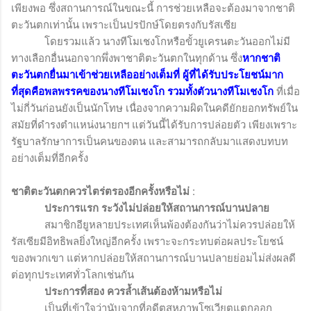
เพียงพอ ซึ่งสถานการณ์ในขณะนี้ การช่วยเหลือจะต้องมาจากชาติ
ตะวันตกเท่านั้น เพราะเป็นปรปักษ์โดยตรงกับรัสเซีย
โดยรวมแล้ว นางทีโมเชงโกหรือขั้วยูเครนตะวันออกไม่มี
ทางเลือกอื่นนอกจากพึ่งพาชาติตะวันตกในทุกด้าน ซึ่ง
หากชาติ
ตะวันตกยื่นมาเข้าช่วยเหลืออย่างเต็มที่ ผู้ที่ได้รับประโยชน์มาก
ที่สุดคือพลพรรคของนางทีโมเชงโก รวมทั้งตัวนางทีโมเชงโก
ที่เมื่อ
ไม่กี่วันก่อนยังเป็นนักโทษ เนื่องจากความผิดในคดียักยอกทรัพย์ใน
สมัยที่ดำรงตำแหน่งนายกฯ
แต่วันนี้ได้รับการปล่อยตัว เพียงเพราะ
รัฐบาลรักษาการเป็นคนของตน และสามารถกลับมาแสดงบทบท
อย่างเต็มที่อีกครั้ง
ชาติตะวันตกควรไตร่ตรองอีกครั้งหรือไม่
:
ประการแรก ระวังไม่ปล่อยให้สถานการณ์บานปลาย
สมาชิกอียูหลายประเทศเห็นพ้องต้องกันว่าไม่ควรปล่อยให้
รัสเซียมีอิทธิพลยิ่งใหญ่อีกครั้ง เพราะจะกระทบต่อผลประโยชน์
ของพวกเขา แต่หากปล่อยให้สถานการณ์บานปลายย่อมไม่ส่งผลดี
ต่อทุกประเทศทั่วโลกเช่นกัน
ประการที่สอง ควรล้ำเส้นต้องห้ามหรือไม่
เป็นที่เข้าใจว่านับจากที่อดีตสหภาพโซเวียตแตกออก