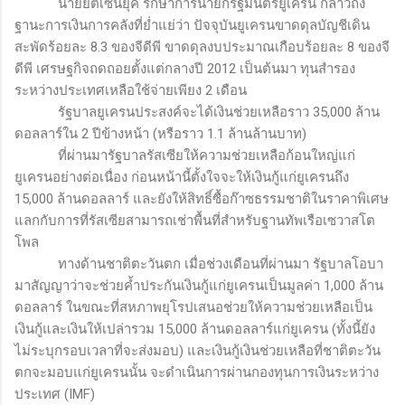
นายยัตเซนยุค รักษาการนายกรัฐมนตรียูเครน กล่าวถึง
ฐานะการเงินการคลังที่ย่ำแย่ว่า ปัจจุบันยูเครนขาดดุลบัญชีเดิน
สะพัดร้อยละ
8.3
ของจีดีพี ขาดดุลงบประมาณเกือบร้อยละ
8
ของจี
ดีพี เศรษฐกิจถดถอยตั้งแต่กลางปี
2012
เป็นต้นมา ทุนสำรอง
ระหว่างประเทศเหลือใช้จ่ายเพียง
2
เดือน
รัฐบาลยูเครนประสงค์จะได้เงินช่วยเหลือราว 35,000 ล้าน
ดอลลาร์ใน 2 ปีข้างหน้า (หรือราว 1.1 ล้านล้านบาท)
ที่ผ่านมารัฐบาลรัสเซียให้ความช่วยเหลือก้อนใหญ่แก่
ยูเครนอย่างต่อเนื่อง ก่อนหน้านี้ตั้งใจจะให้เงินกู้แก่ยูเครนถึง
15,000 ล้านดอลลาร์ และยังให้สิทธิ์ซื้อก๊าซธรรมชาติในราคาพิเศษ
แลกกับการที่รัสเซียสามารถเช่าพื้นที่สำหรับฐานทัพเรือเซวาสโต
โพล
ทางด้านชาติตะวันตก เมื่อช่วงเดือนที่ผ่านมา รัฐบาลโอบา
มาสัญญาว่าจะช่วยค้ำประกันเงินกู้แก่ยูเครนเป็นมูลค่า 1,000 ล้าน
ดอลลาร์ ในขณะที่สหภาพยุโรปเสนอช่วยให้ความช่วยเหลือเป็น
เงินกู้และเงินให้เปล่ารวม 15,000 ล้านดอลลาร์แก่ยูเครน (ทั้งนี้ยัง
ไม่ระบุกรอบเวลาที่จะส่งมอบ) และเงินกู้เงินช่วยเหลือที่ชาติตะวัน
ตกจะมอบแก่ยูเครนนั้น จะดำเนินการผ่านกองทุนการเงินระหว่าง
ประเทศ
(IMF)