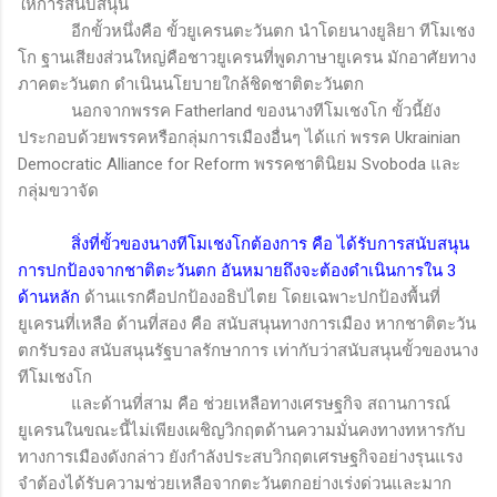
ให้การสนับสนุน
อีกขั้วหนึ่งคือ ขั้วยูเครนตะวันตก นำโดยนางยูลิยา ทีโมเชง
โก ฐานเสียงส่วนใหญ่คือชาวยูเครนที่พูดภาษายูเครน มักอาศัยทาง
ภาคตะวันตก ดำเนินนโยบายใกล้ชิดชาติตะวันตก
นอกจากพรรค
Fatherland
ของนางทีโมเชงโก ขั้วนี้ยัง
ประกอบด้วยพรรคหรือกลุ่มการเมืองอื่นๆ ได้แก่ พรรค
Ukrainian
Democratic Alliance for Reform
พรรคชาตินิยม
Svoboda
และ
กลุ่มขวาจัด
สิ่งที่ขั้วของนางทีโมเชงโกต้องการ คือ ได้รับการสนับสนุน
การปกป้องจากชาติตะวันตก อันหมายถึงจะต้องดำเนินการใน 3
ด้านหลัก
ด้านแรกคือปกป้องอธิปไตย โดยเฉพาะปกป้องพื้นที่
ยูเครนที่เหลือ ด้านที่สอง คือ สนับสนุนทางการเมือง หากชาติตะวัน
ตกรับรอง สนับสนุนรัฐบาลรักษาการ เท่ากับว่าสนับสนุนขั้วของนาง
ทีโมเชงโก
และด้านที่สาม คือ ช่วยเหลือทางเศรษฐกิจ สถานการณ์
ยูเครนในขณะนี้ไม่เพียงเผชิญวิกฤตด้านความมั่นคงทางทหารกับ
ทางการเมืองดังกล่าว ยังกำลังประสบวิกฤตเศรษฐกิจอย่างรุนแรง
จำต้องได้รับความช่วยเหลือจากตะวันตกอย่างเร่งด่วนและมาก