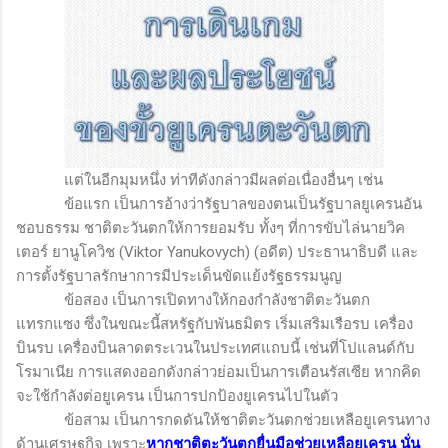
แต่ในอีกมุมหนึ่ง ท่าทีดังกล่าวมีผลต่อเนื่องอื่นๆ เช่น
ข้อแรก เป็นการอ้างว่ารัฐบาลของตนเป็นรัฐบาลยูเครนอัน
ชอบธรรม ชาติตะวันตกให้การยอมรับ ทั้งๆ ที่การขับไล่นายวิค
เตอร์ ยานูโควิช (
Viktor Yanukovych
) (อดีต) ประธานาธิบดี และ
การตั้งรัฐบาลรักษาการมีประเด็นขัดแย้งรัฐธรรมนูญ
ข้อสอง เป็นการเปิดทางให้กองกำลังชาติตะวันตก
แทรกแซง ซึ่งในขณะนี้สหรัฐกับพันธมิตร เริ่มเสริมเรือรบ เครื่อง
บินรบ เครื่องบินลาดตระเวนในประเทศแถบนี้ เช่นที่โปแลนด์กับ
โรมาเนีย การแสดงออกดังกล่าวย่อมเป็นการเตือนรัสเซีย หากคิด
จะใช้กำลังต่อยูเครน เป็นการปกป้องยูเครนไปในตัว
ข้อสาม เป็นการกดดันให้ชาติตะวันตกช่วยเหลือยูเครนทาง
ด้านเศรษฐกิจ เพราะ
หากชาติตะวันตกยื่นมือช่วยเหลือยูเครน นั่น