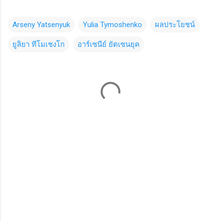
Arseny Yatsenyuk
Yulia Tymoshenko
ผลประโยชน์
ยูลิยา ทีโมเชงโก
อาร์เซนีย์ ยัตเซนยุค
C
o
m
m
e
n
t
s