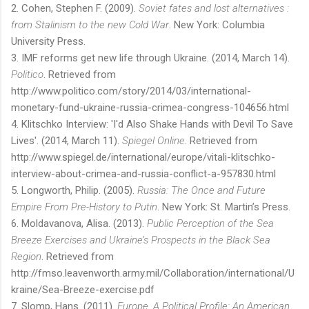
2. Cohen, Stephen F. (2009).
Soviet fates and lost alternatives :
from Stalinism to the new Cold War
. New York: Columbia
University Press.
3. IMF reforms get new life through Ukraine. (2014, March 14).
Politico
. Retrieved from
http://www.politico.com/story/2014/03/international-
monetary-fund-ukraine-russia-crimea-congress-104656.html
4. Klitschko Interview: 'I'd Also Shake Hands with Devil To Save
Lives'. (2014, March 11).
Spiegel Online
. Retrieved from
http://www.spiegel.de/international/europe/vitali-klitschko-
interview-about-crimea-and-russia-conflict-a-957830.html
5. Longworth, Philip. (2005).
Russia: The Once and Future
Empire From Pre-History to Putin
. New York: St. Martin’s Press.
6. Moldavanova, Alisa. (2013).
Public Perception of the Sea
Breeze Exercises and Ukraine’s Prospects in the Black Sea
Region
. Retrieved from
http://fmso.leavenworth.army.mil/Collaboration/international/U
kraine/Sea-Breeze-exercise.pdf
7. Slomp, Hans. (2011).
Europe, A Political Profile: An American