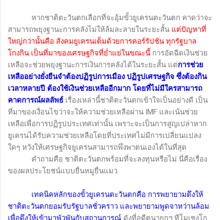
หากชาติตะวันตกเลือกที่จะอุ้มขั้วยูเครนตะวันตก คาดว่าจะ
สามารถพยุงฐานะการคลังไม่ให้ล้มละลายในระยะสั้น
แต่ปัญหาที่
ใหญ่กว่านั้นคือ สังคมยูเครนเต็มด้วยการคอร์รัปชัน ทุกรัฐบาล
โกงกิน เป็นที่มาของเศรษฐกิจที่ย่ำแย่ในขณะนี้
การอัดฉีดเงินช่วย
เหลือจะช่วยพยุงฐานะการเงินการคลังได้ในระยะสั้น แต่
การช่วย
เหลืออย่างยั่งยืนจำต้องปฏิรูปการเมือง ปฏิรูปเศรษฐกิจ ซึ่งต้องกิน
เวลาหลายปี ต้องใช้เงินช่วยเหลืออีกมาก โดยที่ไม่มีใครสามารถ
คาดการณ์ผลลัพธ์
เรื่องเหล่านี้ชาติตะวันตกเข้าใจเป็นอย่างดี เป็น
ที่มาของเงื่อนไขว่าจะให้ความช่วยเหลือผ่าน
IMF
และเน้นช่วย
เหลือเพื่อการปฏิรูปประเทศเท่านั้น เพราะจะเป็นการสูญเปล่าหาก
ยูเครนได้รับความช่วยเหลือโดยที่ประเทศไม่มีการเปลี่ยนแปลง
ใดๆ หวังให้เศรษฐกิจยูเครนสามารถพึ่งพาตนเองได้ในที่สุด
คำถามคือ ชาติตะวันตกพร้อมที่จะลงทุนหรือไม่ นี่คือเรื่อง
ของผลประโยชน์แบบยื่นหมูยื่นแมว
เทคนิคหลักของขั้วยูเครนตะวันตกคือ การพยายามดึงให้
ชาติตะวันตกยอมรับรัฐบาลชั่วคราว และพยายามพูดจาหว่านล้อม
เพื่อดึงให้เข้ามาพัวพันกับสถานการณ์
ดังที่อดีตนายกฯ ทีโมเชงโก