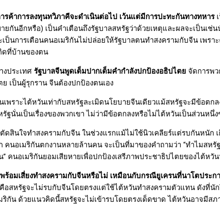
การค้าการลงทุนทวิภาคีจะดำเนินต่อไป เว้นแต่มีการปะทะกันทางทหาร
เ
กันอีกหรือ) เป็นคำเตือนถึงรัฐบาลสหรัฐว่าด้วยเหตุและผลจะเป็นเช่นนั้
ะเป็นการเตือนคนอเมริกันไม่ปล่อยให้รัฐบาลตนทำสงครามกับจีน เพราะ
ิดที่บ้านของตน
่างประเทศ
รัฐบาลจีนพูดเต็มปากเต็มคำกำลังปกป้องอธิปไตย
จัดการพว
ไตย เป็นผู้รุกราน จีนต้องปกป้องตนเอง
ีนเพราะไต้หวันเท่ากับสหรัฐละเมิดนโยบายจีนเดียวแม้สหรัฐจะมีข้อตกล
รัฐนั่นเป็นเรื่องของพวกเขา ไม่ว่ามีข้อตกลงหรือไม่ไต้หวันเป็นส่วนหนึ
ฐตัดสินใจทำสงครามกับจีน ในช่วงแรกแม้ไม่ใช้นิวเคลียร์แต่รบกันหนัก
นัก คนอเมริกันตกงานหลายล้านคน จะเป็นที่มาของคำถามว่า “ทำไมสหรั
คน” คนอเมริกันยอมเสียหายเพื่อปกป้องเสรีภาพประชาธิปไตยของไต้หวัน
พร้อมเสี่ยงทำสงครามกับจีนหรือไม่ เหมือนกับกรณียูเครนที่นาโตประก
้คือสหรัฐจะไม่รบกับจีนโดยตรงแต่ใช้ไต้หวันทำสงครามตัวแทน ดังที่นัก
มริกัน ด้วยแนวคิดนี้สหรัฐจะไม่เข้ารบโดยตรงเด็ดขาด ไต้หวันอาจมีสภา