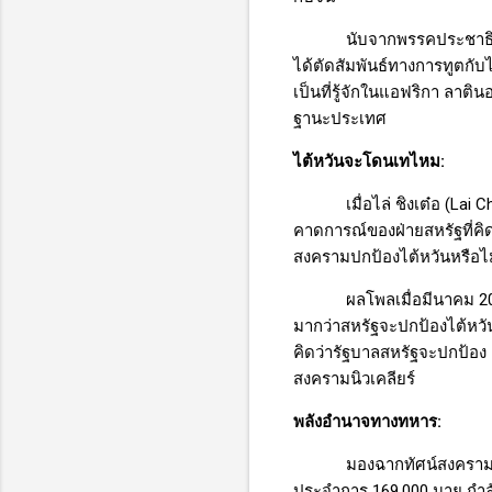
นับจากพรรคประชาธิ
ได้ตัดสัมพันธ์ทางการทูตกับไ
เป็นที่รู้จักในแอฟริกา ลาต
ฐานะประเทศ
ไต้หวันจะโดนเทไหม
:
เมื่อไล่ ชิงเต๋อ (
Lai C
คาดการณ์ของฝ่ายสหรัฐที่คิด
สงครามปกป้องไต้หวันหรือไม
ผลโพลเมื่อมีนาคม
2
มากว่าสหรัฐจะปกป้องไต้หวั
คิดว่ารัฐบาลสหรัฐจะปกป้อง
สงครามนิวเคลียร์
พลังอำนาจทางทหาร
:
มองฉากทัศน์สงคราม
ประจำการ 169,000 นาย กำล