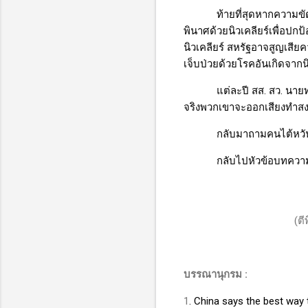
ท้ายที่สุดหากความข
พินาศด้วยนิวเคลียร์เพื่อปก
นิวเคลียร์ สหรัฐอาจสูญเ
เจ็บป่วยด้วยโรคอันเกิดจาก
แต่ละปี สส. สว. นาย
จริงพวกเขาจะออกเสียงทำสง
กลับมาถามคนไต้หวัน 
กลับไปหัวข้อบทควา
(ตี
บรรณานุกรม :
1
.
China says the best way t