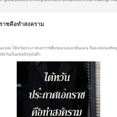
กราชคือทำสงคราม
่ยนแปลง ไต้หวันประกาศเอกราชคือขอแบ่งแยกดินแดน จีนจะส่งกองทัพบุก
้หวันเป็นเช่นปัจจุบันอีก