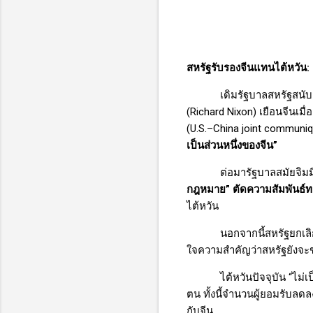
สหรัฐรับรองจีนแทนไต้หวัน
:
เดิมรัฐบาลสหรัฐสนั
(
Richard Nixon)
เยือนจีนเมื
(
U.S.–China joint communi
เป็นส่วนหนึ่งของจีน”
ต่อมารัฐบาลสมัยจิมมี
กฎหมาย” ตัดความสัมพันธ์ท
ไต้หวัน
นอกจากนี้สหรัฐยกเล
ใจความสำคัญว่าสหรัฐยังจะ
ไต้หวันปัจจุบัน “ไ
ตน ทั้งนี้จำนวนผู้ยอมรับลด
กับจีน