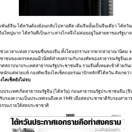
นธ์จีน-ไต้หวันต้องย้อนกลับไปหาอดีต เดิมจีนนั้นเป็นจีนเดียว ไต้หวันเ
ใหญ่มาก ไต้หวันที่เป็นเกาะห่างไกลจึงไม่ค่อยอยู่ในสายตาของรัฐบาล แ
นช่วงเวลาแห่งความขมขื่นของจีน ทั้งโดนรุกรานจากพวกล่าอาณานิคม จาก
ะชาชนของพรรคคอมมิวนิสต์ทำสงครามกับกองทัพของสาธารณรัฐจีนและญ
าศสถาปนาประเทศสาธารณรัฐประชาชนจีน รวมจีนทั้งหมดเข้าด้วยกันเป็
งหนักแต่พ่ายแพ้ กองทัพเจียงไคเช็คถอยร่นมาปักหลักที่ไต้หวัน สังเกตว่า
ยงไคเช็คยังไม่จบ
งประเทศเกิดสาธารณรัฐจีน (ไต้หวัน) ก่อนสาธารณรัฐประชาชนจีน (จีน)
ับรองความเป็นประเทศจนถึงค.ศ.
1949
เมื่อสหประชาชาติรับรองสาธาร
อบธรรมภายใต้สหประชาชาติ