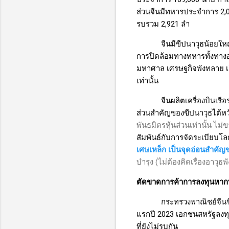
ส่วนจีนมีทหารประจำการ 2
,
รบรวม 2
,
921 ลำ
จีนมีขีปนาวุธน้อยให
การปิดล้อมทางทหารทั้งทางอาก
มหาศาล เศรษฐกิจพังทลาย เกิ
เท่านั้น
จีนผลิตเครื่องบินเรื
ส่วนสำคัญของขีปนาวุธไต้หว
พันธมิตรหุ้นส่วนเท่านั้น ไม
สัมพันธ์กับการจัดระเบียบ
เศษเหล็ก เป็นจุดอ่อนสำคัญ
บำรุง (ไม่ต้องคิดเรื่องอาวุ
ตัดขาดการค้าการลงทุนหา
กระทรวงพาณิชย์จีนชี
แรกปี
2023
เอกชนสหรัฐลงทุ
ที่ยังไม่รบกัน