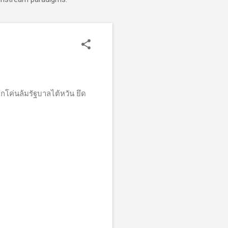
โค่นล้มรัฐบาลไต้หวัน ยึด