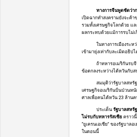
ทางการจีนพูดชัดว่า
เปิดฉากทำสงครามยังจะค้าขาย
รวมทั้งเศรษฐกิจโลกด้วย แล
ผลกระทบด้วยแม้การรบไม่เก
ในทางการเมืองระหว
เข้ามายุ่งเท่ากับละเมิดอธิป
ถ้าทหารอเมริกันรบจ
ข้อตกลงระหว่างไต้หวันกับสห
สมมุติว่ารัฐบาลสหรั
เศรษฐกิจอเมริกันปั่นป่วนห
ศาลเพื่อคนไต้หวัน 23 ล้าน
ประเด็น
รัฐบาลสหรัฐ
ไม่รบกับทหารรัสเซีย
คราวนี
“ยูเครนเอเชีย” ของรัฐบาลอเ
ในตอนนี้