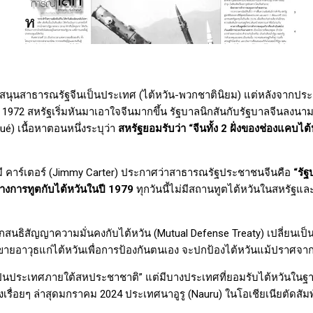
บสนุนสาธารณรัฐจีนเป็นประเทศ (ไต้หวัน-พวกชาตินิยม) แต่หลังจากประธ
่อ 1972 สหรัฐเริ่มหันมาเอาใจจีนมากขึ้น รัฐบาลนิกสันกับรัฐบาลจีนลง
qué)
เนื้อหาตอนหนึ่งระบุว่า
สหรัฐยอมรับว่า “จีนทั้ง
2
ฝั่งของช่องแคบไต้
 คาร์เตอร์ (
Jimmy Carter)
ประกาศว่าสาธารณรัฐประชาชนจีนคือ
“รัฐ
างการทูตกับไต้หวันในปี 1979
ทุกวันนี้ไม่มีสถานทูตไต้หวันในสหรัฐแ
ิกสนธิสัญญาความมั่นคงกับไต้หวัน (
Mutual Defense Treaty)
เปลี่ยนเป็
ขายอาวุธแก่ไต้หวันเพื่อการป้องกันตนเอง จะปกป้องไต้หวันแม้ปราศจ
ม่เป็นประเทศภายใต้สหประชาชาติ” แต่มีบางประเทศที่ยอมรับไต้หวั
ลงเรื่อยๆ ล่าสุดมกราคม
2024
ประเทศนาอูรู (
Nauru)
ในโอเชียเนียตัดสัมพ