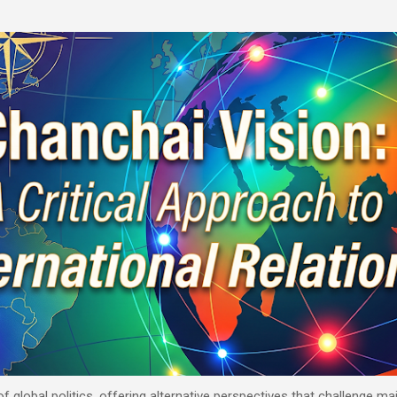
Skip to main content
 of global politics, offering alternative perspectives that challenge 