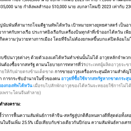
035
,
000 นาย กำลังพลสำรอง 510
,
000 นาย งบกลาโหมปี 2023 เท่ากับ
23
ญ่นับพันที่สามารถโจมตีฐานทัพไต้หวัน เป้าหมายทางยุทธศาสตร์ เป็นอาวุ
าศกับทางเรือ ประกาศยิงเรือกับเครื่องบินทุกลำที่เข้าออกไต้หวัน เพียง
ดความวุ่นวายทางการเมือง โดยที่จีนไม่ต้องยกพลขึ้นบกแค่ปิดล้อมไม่ให้
อรบขีปนาวุธต่างๆ ด้วยตัวเองแต่ไต้หวันทำเช่นนั้นไม่ได้ อาวุธหลักจำพวกเ
ันต้องซื้อจากสหรัฐ ตามนโยบายการทหารที่ว่า
ประเทศผู้ผลิตอาวุธจะข
่ขายให้กับฝ่ายตรงข้ามเด็ดขาด
การขายอาวุธเครื่องกระสุนมีความสำคัญไ
โลก การกระชับอำนาจในขั้วของตน
อาวุธที่ซื้อใช้จากสหรัฐหากขาดกระสุ
ของกองทัพไต้หวัน
เมื่อรบไปสักพักอาวุธของไต้หวันจะทยอยใช้การไม่ไ
ธพังเพราะโดนจีนทำลาย)
กทำสงคราม:
้ว่าการฟื้นความสัมพันธ์การค้าจีน-สหรัฐสู่ปกติคือหนทางดีที่สุดต่อทั้
นในจีนเพิ่ม
25.5%
เมื่อเทียบกับช่วงเดียวกันปีก่อน ความสัมพันธ์ทางเศ