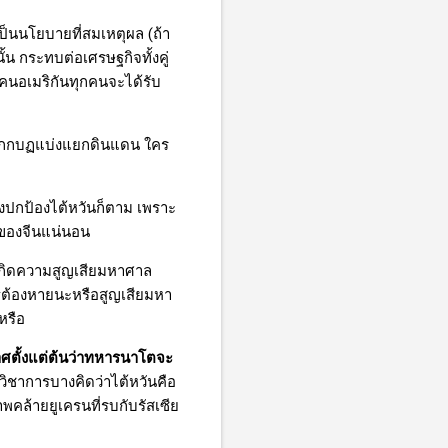
ป็นนโยบายที่สมเหตุผล (ถ้า
น กระทบต่อเศรษฐกิจทั้งคู่
คนอเมริกันทุกคนจะได้รับ
กกบฏแบ่งแยกดินแดน ใคร
งปกป้องไต้หวันก็ตาม เพราะ
่งของจีนแน่นอน
 เกิดความสูญเสียมหาศาล
ฐต้องหายนะหรือสูญเสียมหา
หรือ
าศตั้งแต่ต้นว่าทหารนาโตจะ
วิชาการบางคิดว่าไต้หวันคือ
พคล้ายยูเครนที่รบกับรัสเซีย