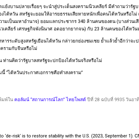
ัดแย้งบานปลายเรื่อยๆ จะนำสู่ประเด็นสงครามนิวเคลียร์ มีคำถามว่ารั
ป้องไต้หวัน สหรัฐจะยอมให้อารยธรรมเสียหายหนักเพื่อคนไต้หวันหรือไม
สียความเป็นมหาอำนาจ) ยอมแลกประชากร
340
ล้านคนของตน (บางส่วนเสี
นิวเคลียร์ เศรษฐกิจพังนินาศ อดอยากยากจน) กับ
23
ล้านคนของไต้หวันห
ทหารระดับสูงสหรัฐเยือนไต้หวัน กล่าวยกย่องชมเชย ย้ำแล้วย้ำอีกว่าจะปก
ครามกับจีนหรือไม่
ท่านคิดว่ารัฐบาลสหรัฐจะปกป้องไต้หวันจริงหรือไม่
มนี้ “ไต้หวันประกาศเอกราชคือทำสงคราม”
พิมพ์ใน
คอลัมน์ “สถานการณ์โลก” ไทยโพสต์
ปีที่ 28 ฉบับที่ 9935 วันอา
o ‘de-risk’ is to restore stability with the U.S. (2023, September 1).