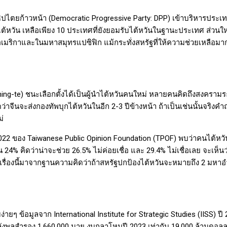
ปไตยก้าวหน้า (
Democratic Progressive Party: DPP)
เข้าบริหารประเทศ
ต้หวัน เหลือเพียง
10
ประเทศที่ยังยอมรับไต้หวันในฐานะประเทศ ส่วนให
ินอเมริกาและในมหาสมุทรแปซิฟิก แม้กระทั่งสหรัฐที่ให้ความช่วยเหลือม
hing-te)
ชนะเลือกตั้งได้เป็นผู้นำไต้หวันคนใหม่ หลายคนคิดถึงสงคราม
ว่าจีนจะส่งกองทัพบุกไต้หวันในอีก
2-3
ปีข้างหน้า ถ้าเป็นเช่นนั้นจริง
่
022
ของ
Taiwanese Public Opinion Foundation (TPOF)
พบว่าคนไต้หวั
น 24
%
คิดว่าน่าจะช่วย 26.5
%
ไม่ค่อยเชื่อ และ 29.4
%
ไม่เชื่อเลย จะเห็นว
 เรื่องนี้มาจากฐานความคิดว่าถ้าสหรัฐปกป้องไต้หวันจะหมายถึง 2 มห
ง่ายๆ ข้อมูลจาก
International Institute for Strategic Studies (IISS)
ปี
ังพลสำรอง 1,660,000 นาย งบกลาโหมปี
2023
เท่ากับ
19,000
ล้านดอลลา