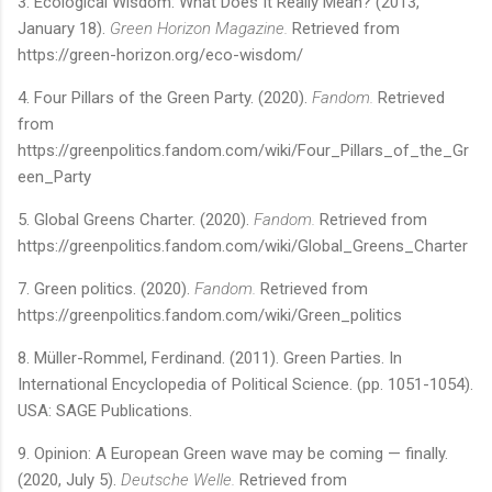
3.
Ecological Wisdom: What Does It Really Mean? (
2013,
January 18
).
Green Horizon Magazine.
Retrieved from
https://green-horizon.org/eco-wisdom/
4.
Four Pillars of the Green Party. (
2020).
Fandom.
Retrieved
from
https://greenpolitics.fandom.com/wiki/Four_Pillars_of_the_Gr
een_Party
5.
Global Greens Charter. (
2020).
Fandom.
Retrieved from
https://greenpolitics.fandom.com/wiki/Global_Greens_Charter
7. Green politics. (
2020).
Fandom.
Retrieved from
https://greenpolitics.fandom.com/wiki/Green_politics
8. Müller-Rommel, Ferdinand. (2011). Green Parties. In
International Encyclopedia of Political Science. (pp. 1051-1054).
USA: SAGE Publications.
9.
Opinion: A European Green wave may be coming — finally.
(
2020
, July 5
).
Deutsche Welle.
Retrieved from