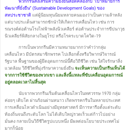
พวกกรีนส่งเสริมความยั่งยืนสอดคล้องกับ
“
เป้าหมายการ
พัฒนาที่ยั่งยืน
” (Sustainable Development Goals)
ของ
สหประชาชาติ
แต่ผู้นิยมทุนนิยมหลายคนมองว่าเป็นความล้าหลัง
แต่บางประเด็นสามารถชักนำให้เกิดการเคลื่อนไหว เช่น การ
รณรงค์ต่อต้านโรงไฟฟ้าพลังนิวเคลียร์ ต่อต้านประจำการขีปนาวุธ
นิวเคลียร์พิสัยกลางในยุโรป หรือโรคระบาดโควิด-19
การเป็นพวกกรีนมีความหมายมากกว่าคำว่ากลุ่ม
เคลื่อนไหว มีบัตรสมาชิกพรรค ไปเลือกตั้งหรือวิพากษ์วิจารณ์
รัฐบาล พื้นฐานของผู้ยึดอุดมการณ์นี้คือวิถีชีวิต เช่น ใส่ใจรักษาสิ่ง
แวดล้อม วิถีชีวิตที่มุ่งรักษาความยั่งยืน
จะเห็นความเป็นกรีนเห็นได้
จากการใช้ชีวิตของพวกเขา และสิ่งนี้แหละที่ขับเคลื่อนอุดมการณ์
อยู่ตลอดเวลาไม่สิ้นสุด
นับจากพวกกรีนเริ่มต้นเคลื่อนไหวในทศวรรษ 1970 กลุ่ม
ค่อยๆ เติบโต ผ่านร้อนผ่านหนาว เกิดพรรคกรีนในหลายประเทศ
การเคลื่อนไหวดำเนินอย่างมียุทธศาสตร์ มีการหารือตั้งแต่ระดับ
ท้องถิ่นจนถึงระดับโลก ไม่ได้เติบใหญ่รวดเร็วแต่ก้าวไปอย่าง
มั่นคง กลายเป็นวิถีชีวิตรูปแบบหนึ่ง มีผลต่อนโยบายประเทศไม่
มากก็น้อย