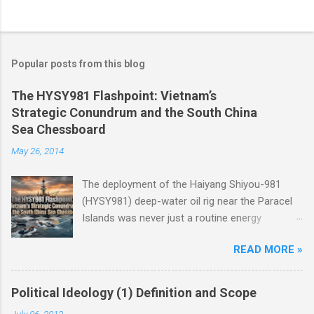
Popular posts from this blog
The HYSY981 Flashpoint: Vietnam’s
Strategic Conundrum and the South China
Sea Chessboard
May 26, 2014
The deployment of the Haiyang Shiyou-981
(HYSY981) deep-water oil rig near the Paracel
Islands was never just a routine energy
exploration mission. Instead, it served as a
READ MORE »
masterclass in China’s gray-zone tactics ,
meticulously engineered to test the breaking
points of both Vietnam and ASEAN. The
Political Ideology (1) Definition and Scope
ultimate conundrum for Hanoi and the wider