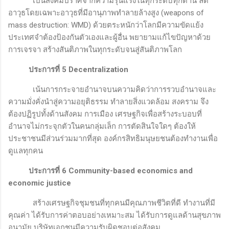
เป็นสังคมปราศจากความรุนแรงในทุกระดับทุกด้าน ลด
อาวุธโดยเฉพาะอาวุธที่มีอานุภาพทำลายล้างสูง (
weapons of
mass destruction: WMD)
ด้วยตระหนักว่าโลกมีความขัดแย้ง
ประเทศจำต้องป้องกันตัวเองและผู้อื่น พยายามแก้ไขปัญหาด้วย
การเจรจา สร้างสันติภาพในทุกระดับจนสู่สันติภาพโลก
ประการที่ 5
Decentralization
เน้นการกระจายอำนาจบนความคิดว่าการรวบอำนาจและ
ความมั่งคั่งนำสู่ความอยุติธรรม ทำลายสิ่งแวดล้อม สงคราม จึง
ต้องปฏิรูปทั้งด้านสังคม การเมือง เศรษฐกิจเพื่อสร้างระบอบที่
อำนาจไม่กระจุกตัวในคนกลุ่มเล็ก การตัดสินใจใดๆ ต้องให้
ประชาชนมีส่วนร่วมมากที่สุด องค์กรสิทธิมนุษยชนต้องทำงานเพื่อ
ดูแลทุกคน
ประการที่ 6
Community-based economics and
economic justice
สร้างเศรษฐกิจชุมชนที่ทุกคนมีคุณภาพชีวิตที่ดี ทำงานที่มี
คุณค่า ได้รับการค่าตอบอย่างเหมาะสม ได้รับการดูแลด้านสุขภาพ
อนามัย บริษัทเอกชนมีความรับผิดชอบต่อสังคม