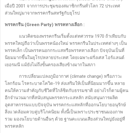
เมื่อปี 2001 จากการประชุมของสมาชิกกรีนทั่วโลก 72 ประเทศ
ส่วนใหญ่มาจากพรรคกรีนสหรัฐกับยุโรป
พรรคกรีน (
Green Party
) พรรคทางเลือก
:
แนวคิดของพรรคกรีนเริ่มตั้งแต่ทศวรรษ 1970 ถ้าเทียบกับ
พรรคใหญ่ถือว่าเป็นพรรคน้องใหม่ พรรคกรีนในประเทศต่างๆ เป็น
พรรคเล็ก เป็นพรรคนอกกระแสหรือพรรคทางเลือก ปัจจุบันเป็นที่
นิยมมากขึ้นในยุโรปหลายประเทศ โดยเฉพาะฝรั่งเศส ไอร์แลนด์
เยอรมนี แม้ยังไม่ถึงขั้นครองเสียงข้างมากในสภา
การเปลี่ยนแปลงภูมิอากาศ (
climate change)
หรือภาวะ
โลกร้อน โรคระบาดโควิด-19 ส่งเสริมให้เป็นที่นิยมมากขึ้น หลาย
คนให้ความสำคัญกับชีวิตที่ใกล้ชิดกับธรรมชาติ อย่างไรก็ตามผู้คน
อีกจำนวนมากที่สนับสนุนพรรคกระแสหลัก สนับสนุนการผลิต
อุตสาหกรรมแบบปัจจุบัน พรรคกระแสหลักที่ออกนโยบายอนุรักษ์
สิ่งแวดล้อมควบคู่บริโภคนิยม ทั้งนี้เป็นเพราะประชาชนมองภาพ
รวม มองนโยบายด้านอื่นๆ ด้วย ฐานคะแนนเสียงส่วนใหญ่ยังอยู่ที่
พรรคหลัก