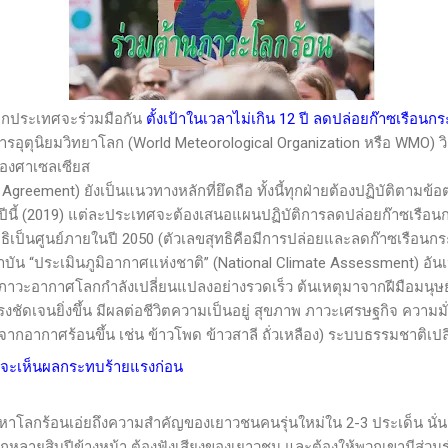
ประเทศจะร่วมมือกัน
ตั้งเป้าในเวลาไม่เกิน 12 ปี ลดปล่อยก๊าซเรือนกระ
การอุตุนิยมวิทยาโลก (
World Meteorological Organization
หรือ
WMO)
ว
5 องศาเซลเซียส
s Agreement)
ยังเป็นแนวทางหลักที่ยึดถือ ทั้งนี้ทุกฝ่ายต้องปฏิบัติตามข้
(2019) แต่ละประเทศจะต้องเสนอแผนปฏิบัติการลดปล่อยก๊าซเรือนกร
ทธิเป็นศูนย์ภายในปี 2050 (ตัวเลขสุทธิคือมีการปล่อยและลดก๊าซเรือนกร
“ประเมินภูมิอากาศแห่งชาติ”
(National Climate Assessment)
อัน
าภาวะอากาศโลกกำลังเปลี่ยนแปลงอย่างรวดเร็ว ต้นเหตุมาจากฝีมือมนุ
ชัดเจนยิ่งขึ้น มีผลต่อชีวิตความเป็นอยู่ สุขภาพ ภาวะเศรษฐกิจ ความ
ากอากาศร้อนขึ้น เช่น ข้าวโพด ข้าวสาลี ถั่วเหลือง) ระบบธรรมชาติเปล
อยจะเห็นผลกระทบร้ายแรงก่อน
้อนเอ่ยถึงความสำคัญของเยาวชนคนรุ่นใหม่ใน 2-3 ประเด็น นั่นค
ีกหลายสิบปีข้างหน้า ต้องฟังเสียงของเยาวชน และต้องให้พวกเขามีส่วนร