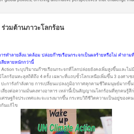
n ร่วมต้านภาวะโลกร้อน
การทำลายสิ่งแวดล้อม ปล่อยก๊าซเรือนกระจกเป็นผลร้ายหรือไม่ คำถาม
สียหายหนักกว่านี้
 Action
ระบุปริมาณก๊าซเรือนกระจกที่โลกปล่อยยังคงเพิ่มสูงขึ้นและไม่ม
ลกร้อนทะลุสถิติถึง 4 ครั้ง เฉพาะที่แถบขั้วโลกเหนือเพิ่มขึ้น 3 องศาเซล
้น ปะการังกำลังตาย การเปลี่ยนแปลงภูมิอากาศคุกคามชีวิตมนุษย์มากขึ้นท
สี่ยงต่อความมั่นคงทางอาหาร เหล่านี้เป็นสัญญาณโลกร้อนที่ทุกคนรู้สึก
ฐกิจประเทศและจะแรงมากขึ้น กระทบวิถีชีวิตความเป็นอยู่ของคนส
ยกันแก้ไข