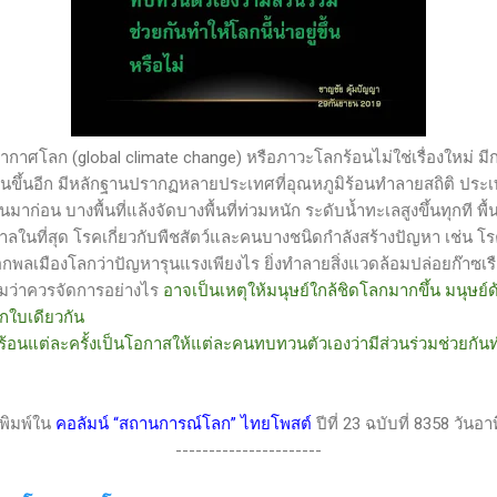
กาศโลก (
global climate change)
หรือภาวะโลกร้อนไม่ใช่เรื่องใหม่ ม
ขึ้นอีก มีหลักฐานปรากฏหลายประเทศที่อุณหภูมิร้อนทำลายสถิติ ประเ
็นมาก่อน บางพื้นที่แล้งจัดบางพื้นที่ท่วมหนัก ระดับน้ำทะเลสูงขึ้นทุกที 
ในที่สุด โรคเกี่ยวกับพืชสัตว์และคนบางชนิดกำลังสร้างปัญหา เช่น โรค
พลเมืองโลกว่าปัญหารุนแรงเพียงไร ยิ่งทำลายสิ่งแวดล้อมปล่อยก๊าซเ
ถามว่าควรจัดการอย่างไร
อาจเป็นเหตุให้มนุษย์ใกล้ชิดโลกมากขึ้น มนุษย์ด
ลกใบเดียวกัน
ละครั้งเป็นโอกาสให้แต่ละคนทบทวนตัวเองว่ามีส่วนร่วมช่วยกันทำให้
ีพิมพ์ใน
คอลัมน์
“
สถานการณ์โลก
”
ไทยโพสต์
ปีที่ 23 ฉบับที่ 8358 วันอ
---
-------------------