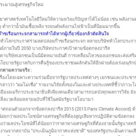
ระมาณสู่เศรษฐกิจใหม่
ตร์เทคโนโลยีใหม่ให้ความหวังแก้ปัญหาได้ไม่น้อย เช่น พลังงาน
ยๆ ต่ำกว่าน้ำมันเชื้อเพลิง รถยนต์พลังงานไฟฟ้าเป็นที่นิยมมากขึ้น
ดก๊าซเรือนกระจกสามารถทำได้หากผู้เกี่ยวข้องกล้าตัดสินใจ
ห่งทั่วโลกประกาศร่วมลดปล่อยก๊าซเรือนกระจก หลายบริษัททั่วโลกประกาศ
นย์ภายในปี
2050
บางบริษัทประกาศเป้าตามข้อตกลงปารีส
ัทเอกชนเป็นนิมิตหมายอันดี การเคลื่อนไหวของเอกชนจะส่งเสริมเ
ยบายรัฐบาลกับการตื่นรู้ของประชาชนผลักดันให้อีกฝ่ายต้องเร่งอนุรักษ์
ลกตามความจริง
:
งโดยเฉพาะความร่วมมือจากรัฐบาลประเทศต่างๆ เอกชนและประชา
ล่าวว่า “ผมไม่เชื่อ” รายงานวิจัยทั้งของในและต่างประเทศที่ชี้ว่าภาวะ
มืองอเมริกาประธานาธิบดีเพียงคนเดียวสามารถบดบังทุกผลการวิจัย ยัง
์สิ่งแวดล้อมหลายฉบับที่ใช้ในสมัยรัฐบาลโอบามา
ถอนตัวออกจากข้อตกลงปารีส 2015 (
2015 Paris Climate Accord)
ด
อยกว่าผลประโยชน์ทางเศรษฐกิจที่ต้องสูญเสียหากปฏิบัติตามข้อตกลง
าผลประโยชน์ที่ได้น้อยกว่าราคาทางเศรษฐกิจที่ต้องจ่ายนั้นรัฐบาลทรั
รายงานจากสถาบัน
“
ประเมินภูมิอากาศแห่งชาติ
”
ของสหรัฐประเมินความเสี