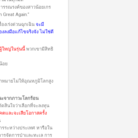
การรณรงค์ของสาวน้อยเกร
h Great Again.
”
องเร่งด่วนฉุกเฉิน
จะมี
งลงมือแก้ไขจริงจัง ไม่ใช่ดี
หญ่ในรุ่นนี้
พวกเขามีสิทธิ
น้อย
มายไม่ให้อุณหภูมิโลกสูง
ายนะจากภาวะโลกร้อน
ัดสินใจว่าเลือกที่จะลงทุน
าคตและจะเสียโอกาสครั้ง
น
์กรระหว่างประเทศ หารือใน
น การจัดการป่าและทะเล การ