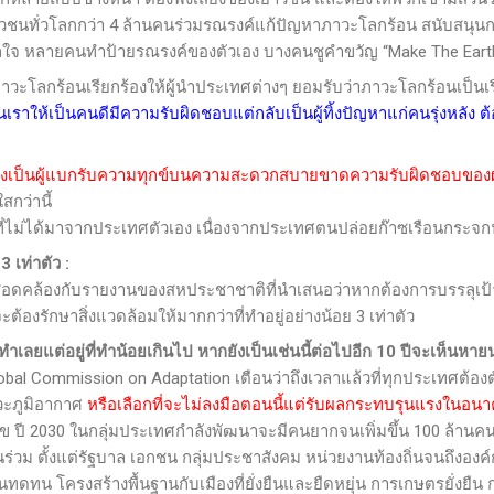
นทั่วโลกกว่า 4 ล้านคนร่วมรณรงค์แก้ปัญหาภาวะโลกร้อน สนับสนุน
นดาลใจ หลายคนทำป้ายรณรงค์ของตัวเอง บางคนชูคำขวัญ “
Make The Eart
โลกร้อนเรียกร้องให้ผู้นำประเทศต่างๆ ยอมรับว่าภาวะโลกร้อนเป็นเรื่
เราให้เป็นคนดีมีความรับผิดชอบแต่กลับเป็นผู้ทิ้งปัญหาแก่คนรุ่งหลัง ต้อ
องเป็นผู้แบกรับความทุกข์บนความสะดวกสบายขาดความรับผิดชอบของผู้ใ
สกว่านี้
่ได้มาจากประเทศตัวเอง เนื่องจากประเทศตนปล่อยก๊าซเรือนกระจก
3 เท่าตัว
:
คล้องกับรายงานของสหประชาชาติที่นำเสนอว่าหากต้องการบรรลุเป้าห
ะต้องรักษาสิ่งแวดล้อมให้มากกว่าที่ทำอยู่อย่างน้อย 3 เท่าตัว
เลยแต่อยู่ที่ทำน้อยเกินไป หากยังเป็นเช่นนี้ต่อไปอีก 10 ปีจะเห็นห
obal Commission on Adaptation
เตือนว่าถึงเวลาแล้วที่ทุกประเทศต้องต
วะภูมิอากาศ
หรือเลือกที่จะไม่ลงมือตอนนี้แต่รับผลกระทบรุนแรงในอน
ข ปี 2030 ในกลุ่มประเทศกำลังพัฒนาจะมีคนยากจนเพิ่มขึ้น 100 ล้านค
 ตั้งแต่รัฐบาล เอกชน กลุ่มประชาสังคม หน่วยงานท้องถิ่นจนถึงองค
นทดทน โครงสร้างพื้นฐานกับเมืองที่ยั่งยืนและยืดหยุ่น การเกษตรยั่งยื