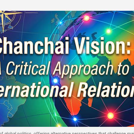
Skip to main content
 of global politics, offering alternative perspectives that challenge 