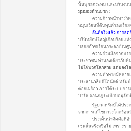
ฟื้นฟูผลกระทบ และปรับงบป
มุมมองด้านบวก
:
ความก้าวหน้าทางวิทยาศาส
หมุนเวียนที่ต้นทุนต่ำลงเรื่อ
อันที่จริงแล้ว การล
บริษัทยักษ์ใหญ่เกือบร้อยแ
ปล่อยก๊าซเรือนกระจกเป็นศู
ความร่วมมือจากบรรดาบริษ
ประชาชน ทำนองเดียวกับที่นโ
ไม่ใช่พวกโลกสวย แต่มองโ
ความท้าทายมีหลายเรื่อ
ประธานาธิบดีโดนัลด์ ทรัมป์ก
ต่ออเมริกา ภายใต้ระบบการเ
ปารีส ถอนกฎระเบียบอนุรักษ
รัฐบาลทรัมป์ได้ประกาศ
จากการแก้ไขภาวะโลกร้อนน้
ประเด็นน่าคิดคือที่อ้างว่
เช่นนั้นจริงหรือไม่ เพราะ