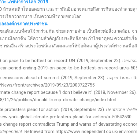
ภาวะโภชนาการโลก 2019
800 ล้านคนหิวโหยอดยาก และการกินอิ่มอาจหมายถึงการกินของทำลายสุข
ม่ควรเรียกว่าอาหาร เป็นความท้าทายของโลก
บขององค์กรภาคประชาชน
ุมชนต้นแบบที่คนใช้รถร่วมกัน ช่วยลดรายจ่าย เป็นมิตรต่อสิ่งแวดล้อม จ
รแบบมืออาชีพ ให้ความสำคัญกับประสิทธิภาพ กำไรขาดุทน ความสำเร็จ
ชนอื่น สร้างประโยชน์แก่สังคมและให้ข้อคิดแก่ผู้ประสงค์ทำงานเพื่อส
9 on pace to be hottest on record: UN. (
2019
, September 22
).
Deutsc
ear-period-ending-2019-on-pace-to-be-hottest-on-record-un/a-50
sh emissions ahead of summit. (2019, September 23).
Taipei Times
. 
m/News/front/archives/2019/09/23/2003722755
ate change report because 'I don't believe it'. (
2018
, November 26
)
18/11/26/politics/donald-trump-climate-change/index.html
te protesters plead for action. (
2019
, September 23
).
Deutsche Welle
new-york-global-climate-protesters-plead-for-action/a-50542530
e change report contradicts Trump and warns of devastating econom
ndependent.
Retrieved from https://www.independent.co.uk/environ