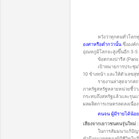
หวังว่าทุกคนทั่วโลกทุก
องศาหรือต่ำกว่านั้น
ซึ่งองค์
อุณหภูมิโลกจะสูงขึ้นอีก 3-
ข้อตกลงปารีส (
Pari
เป้าหมายการประชุมปีนี้ 
10 ข้างหน้า และให้ตัวเลขสุ
รายงานล่าสุดจากสถาบัน 
ภาครัฐสหรัฐหลายหน่วยชี้ว่
กระทบถึงสหรัฐแล้วและรุนแรง
ผลผลิตการเกษตรลดลงเนื่องจ
คนจน ผู้มีรายได้น้
เสียงจากเยาวชนคนรุ่นใหม่
:
ในการสัมมนาแก้ปัญหาโลกร
คำนึงอนาคตของผู้มีชีวิตในอ