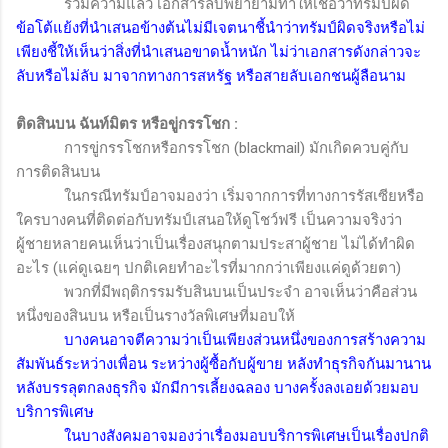
รวมความแล้ว เอกสารลับพยายามทำให้เชื่อว่าทรัมป์ผิด
ข้อโต้แย้งที่นำเสนอข้างต้นไม่มีเจตนาชี้นำว่าทรัมป์ผิดจริงหรือไม่
เพียงชี้ให้เห็นว่าสิ่งที่นำเสนอขาดน้ำหนัก ไม่ว่าเอกสารดังกล่าวจะ
ลับหรือไม่ลับ มาจากทางการสหรัฐ หรือสายลับเอกชนผู้ลือนาม
ติดสินบน ฉันท์มิตร หรือขู่กรรโชก
:
การขู่กรรโชกหรือกรรโชก (
blackmail)
มักเกิดควบคู่กับ
การติดสินบน
ในกรณีทรัมป์อาจมองว่า เริ่มจากการที่ทางการรัสเซียหรือ
ใครบางคนที่ติดต่อกับทรัมป์เสนอให้ดูโชว์ฟรี เป็นความจริงว่า
ผู้ชายหลายคนเห็นว่าเป็นเรื่องสนุกตามประสาผู้ชาย ไม่ได้ทำผิด
อะไร (แค่ดูเฉยๆ ปกติเคยทำอะไรที่มากกว่าเพียงแค่ดูด้วยตา)
พวกที่มีพฤติกรรมรับสินบนเป็นประจำ อาจเห็นว่าคือส่วน
หนึ่งของสินบน หรือเป็นรางวัลพิเศษที่มอบให้
บางคนอาจตีความว่าเป็นเพียงส่วนหนึ่งของการสร้างความ
สัมพันธ์ระหว่างเพื่อน ระหว่างผู้ซื้อกับผู้ขาย หลังทำธุรกิจกันมานาน
หลังบรรลุตกลงธุรกิจ มักมีการเลี้ยงฉลอง บางครั้งลงเอยด้วยมอบ
บริการพิเศษ
ในบางสังคมอาจมองว่าเรื่องมอบบริการพิเศษเป็นเรื่องปกติ