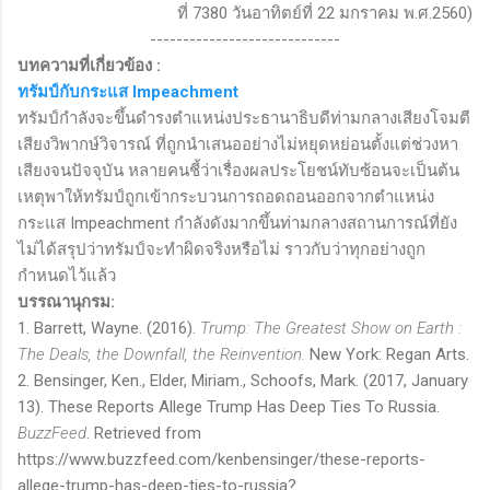
ที่
7380
วันอาทิตย์ที่
22
มกราคม พ.ศ.
2560)
-----------------------------
บทความที่เกี่ยวข้อง
:
ทรัมป์กับกระแส
Impeachment
ทรัมป์กำลังจะขึ้นดำรงตำแหน่งประธานาธิบดีท่ามกลางเสียงโจมตี
เสียงวิพากษ์วิจารณ์ ที่ถูกนำเสนออย่างไม่หยุดหย่อนตั้งแต่ช่วงหา
เสียงจนปัจจุบัน หลายคนชี้ว่าเรื่องผลประโยชน์ทับซ้อนจะเป็นต้น
เหตุพาให้ทรัมป์ถูกเข้ากระบวนการถอดถอนออกจากตำแหน่ง
กระแส
Impeachment
กำลังดังมากขึ้นท่ามกลางสถานการณ์ที่ยัง
ไม่ได้สรุปว่าทรัมป์จะทำผิดจริงหรือไม่ ราวกับว่าทุกอย่างถูก
กำหนดไว้แล้ว
บรรณานุกรม:
1. Barrett, Wayne. (2016).
Trump: The Greatest Show on Earth :
The Deals, the Downfall, the Reinvention.
New York: Regan Arts.
2. Bensinger, Ken., Elder, Miriam., Schoofs, Mark. (2017, January
13). These Reports Allege Trump Has Deep Ties To Russia.
BuzzFeed
. Retrieved from
https://www.buzzfeed.com/kenbensinger/these-reports-
allege-trump-has-deep-ties-to-russia?