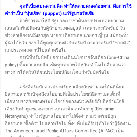
จุดที่เบี่ยงเบนความคิด ทำให้หลายคนคล้อยตาม คือการใช้
คำว่าเป็น “หุ่นเชิด” (
puppet)
แก่รัฐบาลรัสเซีย
ถ้าพิจารณาให้ดี รัฐบาลต่างชาติหลายประเทศพยายาม
เสนอสัมพันธ์พิเศษกับผู้นำประเทศอยู่แล้ว เฉพาะกรณีทรัมป์ ใน
ช่วงหาเสียงจนถึงล่าสุด นายกฯ อิสราเอล นายกฯ ญี่ปุ่น แม้กระทั่ง
ผู้นำไต้หวัน ฯลฯ ได้พูดคุยส่วนตัวกับทรัมป์ ถามว่าทรัมป์ “ขายตัว”
แก่ประเทศเหล่านี้ไปแล้วหรือไม่
กรณีที่ทรัมป์หยิบยกประเด็นนโยบายจีนเดียว (
one-China
policy)
ขึ้นมายุแหย่จีน เชิดชูบทบาทไต้หวัน ทำไมไม่สืบสวนว่า
ทางการไต้หวันให้ผลประโยชน์ก้อนโตแก่ทรัมป์หรือไม่
ครั้งที่ทรัมป์กล่าวปราศรัยหาเสียงกับชาวอเมริกันที่นิยม
อิสราเอล ทรัมป์พูดถึงนโยบายที่เอื้อประโยชน์อิสราเอลเต็มที่
เนื้อหาปราศรัยของทรัมป์เรื่องข้อตกลงนิวเคลียร์กับอิหร่านใกล้
เคียงกับคำพูดของนายกฯ เบนจามิน เนทันยาฮู
(Benjamin
Netanyahu)
ทำไมรัฐบาลโอบามาไม่ตั้งคำถามว่าทรัมป์ถูก
อิสราเอล “ซื้อตัว” ไปแล้วหรือไม่ ทั้งๆ ที่เป็นที่รับรู้ทั่วไปว่าผู้จัดงาน
The American Israel Public Affairs Committee (AIPAC)
เป็น