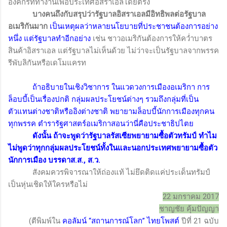
องค์กรที่ทำงานเพื่อประเทศอิสราเอลโดยตรง
บางคนถึงกับสรุปว่ารัฐบาลอิสราเอลมีอิทธิพลต่อรัฐบาล
อเมริกันมาก
เป็นเหตุผลว่าหลายนโยบายที่ประชาชนต้องการอย่าง
หนึ่ง แต่รัฐบาลทำอีกอย่าง
เช่น ชาวอเมริกันต้องการให้คว่ำบาตร
สินค้าอิสราเอล แต่รัฐบาลไม่เห็นด้วย ไม่ว่าจะเป็นรัฐบาลจากพรรค
รีพับลิกันหรือเดโมแครท
ถ้าอธิบายในเชิงวิชาการ ในแวดวงการเมืองอเมริกา การ
ล็อบบี้เป็นเรื่องปกติ กลุ่มผลประโยชน์ต่างๆ รวมถึงกลุ่มที่เป็น
ตัวแทนต่างชาติหรืออิงต่างชาติ พยายามล็อบบี้นักการเมืองทุกคน
ทุกพรรค ตำรารัฐศาสตร์อเมริกาสอนว่านี่คือประชาธิปไตย
ดังนั้น ถ้าจะพูดว่ารัฐบาลรัสเซียพยายามซื้อตัวทรัมป์ ทำไม
ไม่พูดว่าทุกกลุ่มผลประโยชน์ทั้งในและนอกประเทศพยายามซื้อตัว
นักการเมือง บรรดาส.ส., ส.ว.
สังคมควรพิจารณาให้ถ่องแท้ ไม่ยึดติดแค่ประเด็นทรัมป์
เป็นหุ่นเชิดให้ใครหรือไม่
22 มกราคม 2017
ชาญชัย คุ้มปัญญา
(ตีพิมพ์ใน
คอลัมน์
“
สถานการณ์โลก
”
ไทยโพสต์
ปีที่
21
ฉบับ