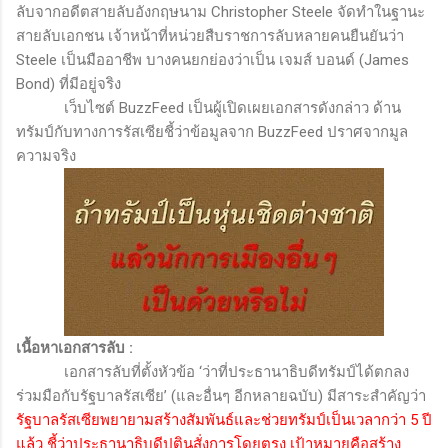
ลับจากอดีตสายลับอังกฤษนาม Christopher Steele จัดทำในฐานะ
สายลับเอกชน เจ้าหน้าที่หน่วยสืบราชการลับหลายคนยืนยันว่า
Steele เป็นมืออาชีพ บางคนยกย่องว่าเป็น เจมส์ บอนด์ (James
Bond) ที่มีอยู่จริง
เว็บไซต์
BuzzFeed
เป็นผู้เปิดเผยเอกสารดังกล่าว ด้าน
ทรัมป์กับทางการรัสเซียชี้ว่าข้อมูลจาก
BuzzFeed
ปราศจากมูล
ความจริง
เนื้อหาเอกสารลับ
:
เอกสารลับที่ตั้งหัวข้อ
‘
ว่าที่ประธานาธิบดีทรัมป์ได้ตกลง
ร่วมมือกับรัฐบาลรัสเซีย
’
(และอื่นๆ อีกหลายฉบับ) มีสาระสำคัญว่า
รัฐบาลรัสเซียพยายามสร้างสัมพันธ์และช่วยทรัมป์เป็นเวลากว่า 5 ปี
แล้ว ชี้ว่าประธานาธิบดีปูตินสั่งการโดยตรง เป้าหมายคือสร้าง