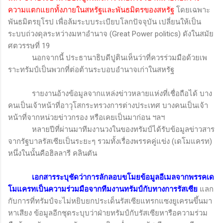
ความแตกแยกทั้งภายในสหรัฐและพันธมิตรของสหรัฐ
โดยเฉพาะ
พันธมิตรยุโรป เพื่อล้มระบบระเบียบโลกปัจจุบัน เปลี่ยนให้เป็น
ระบบถ่วงดุลระหว่างมหาอำนาจ (
Great Power politics
) ดังในสมัย
ศตวรรษที่ 19
นอกจากนี้ ประธานาธิบดีปูตินเห็นว่าที่ควรร่วมมือด้วยเพ
ราะทรัมป์เป็นพวกที่ต่อต้านระบอบอำนาจเก่าในสหรัฐ
รายงานอ้างข้อมูลจากแหล่งข่าวหลายแห่งที่เชื่อถือได้ บาง
คนเป็นเจ้าหน้าที่อาวุโสกระทรวงการต่างประเทศ บางคนเป็นเจ้า
หน้าที่จากหน่วยข่าวกรอง หรือเคยเป็นมาก่อน ฯลฯ
หลายปีที่ผ่านมาทีมงานวงในของทรัมป์ได้รับข้อมูลข่าวสาร
จากรัฐบาลรัสเซียเป็นระยะๆ รวมทั้งเรื่องพรรคคู่แข่ง (เดโมแครท)
หนึ่งในนั้นคือฮิลลารี คลินตัน
เอกสารระบุชัดว่าการลักลอบขโมยข้อมูลอีเมลจากพรรคเด
โมแครทเป็นความร่วมมือจากทีมงานทรัมป์กับทางการรัสเซีย
แลก
กับการที่ทรัมป์จะไม่หยิบยกประเด็นรัสเซียแทรกแซงยูเครนขึ้นมา
หาเสียง ข้อมูลอีกชุดระบุบว่าฝ่ายทรัมป์กับรัสเซียหารือความร่วม