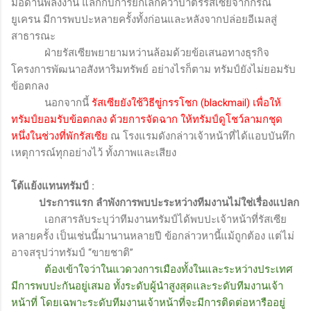
มือด้านพลังงาน แลกกับการยกเลิกคว่ำบาตรรัสเซียจากกรณี
ยูเครน มีการพบปะหลายครั้งทั้งก่อนและหลังจากปล่อยอีเมลสู่
สาธารณะ
ฝ่ายรัสเซียพยายามหว่านล้อมด้วยข้อเสนอทางธุรกิจ
โครงการพัฒนาอสังหาริมทรัพย์ อย่างไรก็ตาม ทรัมป์ยังไม่ยอมรับ
ข้อตกลง
นอกจากนี้
รัสเซียยังใช้วิธีขู่กรรโชก (
blackmail)
เพื่อให้
ทรัมป์ยอมรับข้อตกลง ด้วยการจัดฉาก ให้ทรัมป์ดูโชว์ลามกชุด
หนึ่งในช่วงที่พักรัสเซีย
ณ โรงแรมดังกล่าวเจ้าหน้าที่ได้แอบบันทึก
เหตุการณ์ทุกอย่างไว้ ทั้งภาพและเสียง
โต้แย้งแทนทรัมป์
:
ประการแรก ลำพังการพบปะระหว่างทีมงานไม่ใช่เรื่องแปลก
เอกสารลับระบุว่าทีมงานทรัมป์ได้พบปะเจ้าหน้าที่รัสเซีย
หลายครั้ง เป็นเช่นนี้มานานหลายปี ข้อกล่าวหานี้แม้ถูกต้อง แต่ไม่
อาจสรุปว่าทรัมป์ “ขายชาติ”
ต้องเข้าใจว่าในแวดวงการเมืองทั้งในและระหว่างประเทศ
มีการพบปะกันอยู่เสมอ ทั้งระดับผู้นำสูงสุดและระดับทีมงานเจ้า
หน้าที่ โดยเฉพาะระดับทีมงานเจ้าหน้าที่จะมีการติดต่อหารืออยู่