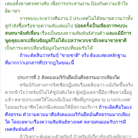
เสมอทั้งทางตรงทางลับ เพื่อการประสานงาน ป้องกันความเข้าใจ
ผิด ฯลฯ
การพบปะระหว่างทีมงาน 2 ประเทศไม่ได้หมายความว่าทั้ง
คู่กำลังซื้อหรือขายความลับเสมอไป
บ่อยครั้งเป็นเพียงการพบปะ
สนทนาฉันท์เพื่อน
เรื่องเป็นของความสัมพันธ์ส่วนตัว
และแม้มีการ
พูดคุยแลกเปลี่ยนข้อมูลก็ไม่ได้แปลว่าพวกเขามีเจตนาขายชาติ
เป็นการแลกเปลี่ยนข้อมูลในกรอบที่ยอมรับได้
ถ้าจะตัดสินว่าทรัมป์ “ขายชาติ” จริง ต้องแสดงหลักฐาน
ที่มากกว่าเอกสารที่ปรากฎในขณะนี้
ประการที่ 2 สังคมอเมริกันยึดมั่นศีลธรรมมากเพียงใด
ทรัมป์กับทางการรัสเซียปฏิเสธเรื่องคลิปฉาว แม้เกิดขึ้นจริง
ควรเข้าใจว่าทรัมป์ไม่ได้ขู่บังคับใคร ผู้หญิงเหล่านี้มีอาชีพทางนี้อยู่
แล้ว หลายประเทศให้โสเภณีเป็นอาชีพที่ถูกกฎหมาย บางประเทศ
ไม่ยอมรับอาชีพโสเภณีแต่ยอมให้มีสถานบริการ
ถ้าจะผิดคือในแง่
ศีลธรรม คำถามตามมาคือสังคมอเมริกันยึดมั่นศีลธรรมมากเพียง
ใด โดยเฉพาะเรื่องความสัมพันธ์ทางเพศ หลายคนยอมรับการมี
เพศสัมพันธ์เสรี
ถ้าวิเคราะห์เฉพาะตัวทรัมป์ ถ้าทรัมป์เกี่ยวข้องกับคลิปฉาว