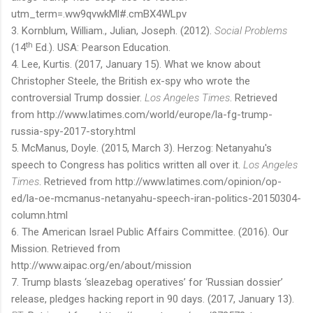
utm_term=.ww9qvwkMl#.cmBX4WLpv
3. Kornblum, William., Julian, Joseph. (2012).
Social Problems
th
(1
4
Ed.). USA: Pearson Education.
4. Lee, Kurtis. (2017, January 15). What we know about
Christopher Steele, the British ex-spy who wrote the
controversial Trump dossier.
Los Angeles Times
. Retrieved
from http://www.latimes.com/world/europe/la-fg-trump-
russia-spy-2017-story.html
5. McManus, Doyle. (2015, March 3). Herzog: Netanyahu's
speech to Congress has politics written all over it.
Los Angeles
Times
. Retrieved from http://www.latimes.com/opinion/op-
ed/la-oe-mcmanus-netanyahu-speech-iran-politics-20150304-
column.html
6. The American Israel Public Affairs Committee. (2016). Our
Mission. Retrieved from
http://www.aipac.org/en/about/mission
7. Trump blasts ‘sleazebag operatives’ for ‘Russian dossier’
release, pledges hacking report in 90 days. (2017, January 13).