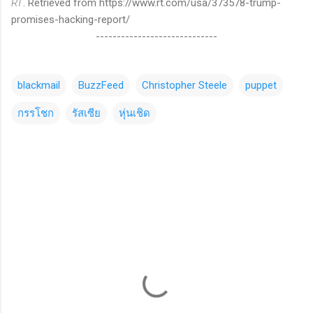
RT
. Retrieved from https://www.rt.com/usa/373578-trump-
promises-hacking-report/
-----------------------------
blackmail
BuzzFeed
Christopher Steele
puppet
กรรโชก
รัสเซีย
หุ่นเชิด
C
o
m
m
e
n
t
s