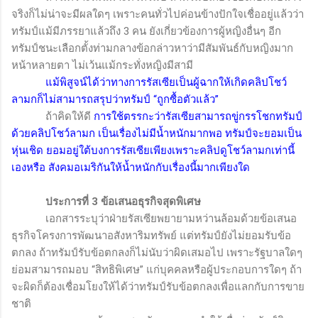
จริงก็ไม่น่าจะมีผลใดๆ เพราะคนทั่วไปค่อนข้างปักใจเชื่ออยู่แล้วว่า
ทรัมป์แม้มีภรรยาแล้วถึง
3
คน ยังเกี่ยวข้องการผู้หญิงอื่นๆ อีก
ทรัมป์ชนะเลือกตั้งท่ามกลางข้อกล่าวหาว่ามีสัมพันธ์กับหญิงมาก
หน้าหลายตา ไม่เว้นแม้กระทั่งหญิงมีสามี
แม้พิสูจน์ได้ว่าทางการรัสเซียเป็นผู้ฉากให้เกิดคลิปโชว์
ลามกก็ไม่สามารถสรุปว่าทรัมป์ “ถูกซื้อตัวแล้ว”
ถ้าคิดให้ดี
การใช้ตรรกะว่ารัสเซียสามารถขู่กรรโชกทรัมป์
ด้วยคลิปโชว์ลามก เป็นเรื่องไม่มีน้ำหนักมากพอ ทรัมป์จะยอมเป็น
หุ่นเชิด ยอมอยู่ใต้บงการรัสเซียเพียงเพราะคลิปดูโชว์ลามกเท่านี้
เองหรือ สังคมอเมริกันให้น้ำหนักกับเรื่องนี้มากเพียงใด
ประการที่ 3 ข้อเสนอธุรกิจสุดพิเศษ
เอกสารระบุว่าฝ่ายรัสเซียพยายามหว่านล้อมด้วยข้อเสนอ
ธุรกิจโครงการพัฒนาอสังหาริมทรัพย์ แต่ทรัมป์ยังไม่ยอมรับข้อ
ตกลง ถ้าทรัมป์รับข้อตกลงก็ไม่นับว่าผิดเสมอไป เพราะรัฐบาลใดๆ
ย่อมสามารถมอบ “สิทธิพิเศษ” แก่บุคคลหรือผู้ประกอบการใดๆ ถ้า
จะผิดก็ต้องเชื่อมโยงให้ได้ว่าทรัมป์รับข้อตกลงเพื่อแลกกับการขาย
ชาติ