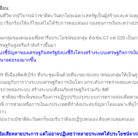
ื่อน
:
็นที่วิพากษ์วิจารณ์ว่าชาติตะวันตกโดยเฉพาะสหรัฐเป็นผู้สร้างและควบ
ียบ เรียกร้องให้แก้ไขแต่ไม่ได้รับการตอบสนอง กองทุนการเงินระหว่าง
กลุ่มของตนเองเพื่อหารือประโยชน์ของกลุ่ม ดังเช่น
G7
แต่
G20
เป็นก
รษฐกิจสูงหรือกำลังก้าวขึ้นมา
งชี้ปัญหาของเศรษฐกิจสหรัฐยังบ่งชี้ถึงโครงสร้างระบบเศรษฐกิจการเงิน
ำนาจต่อรองมากขึ้น
มืองพิตส์เบิร์ก ที่ประชุมเห็นด้วยที่จะขยายบทบาทของกลุ่มให้เป็
วียนอยู่กับการวางระบบเศรษฐกิจการเงินโลก ยกระดับการตรวจสอบควบคุ
ถียรภาพของระบบ สร้างระบบเตือนภัยเศรษฐกิจร่วมกับ
IMF
สมาชิกเห็นชอบเรื่องการปฏิรูปปรับปรุงระบบการตรวจสอบติดตามควา
ษี การช่วยเหลือการเงินแก่ประเทศที่กำลังประสบปัญหาโดยเฉพาะที่ยุโ
่าว
่าแม้ชาติตะวันตกก็ยอมรับว่าต้องปฏิรูปตนเอง ต้องควบคุมตนเอง
ีข้อเสียหลายประการ แต่ไม่อาจปฏิเสธว่าหลายประเทศได้ประโยชน์จากสิ่ง