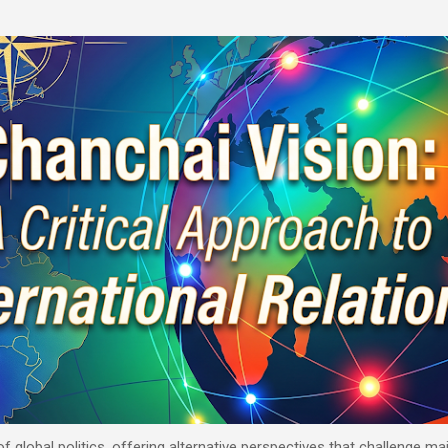
Skip to main content
 of global politics, offering alternative perspectives that challenge 