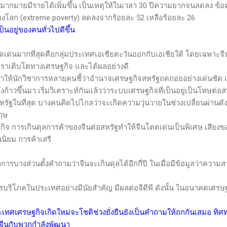
้คนมากมายมีรายได้เพิ่มขึ้น เป็นเหตุให้ในเวลา 30 ปีความยากจนลดลง ข
องโลก (
extreme poverty
) ลดลงจากร้อยละ 52 เหลือร้อยละ 26
นอยู่ของคนทั่วไปดีขึ้น
ดเด่นมากที่สุดคือกลุ่มประเทศเอเชียตะวันออกกับเอเชียใต้ โดยเฉพาะจี
ัตราเติบโตทางเศรษฐกิจ และได้ผลอย่างดี
นักวิชาการหลายคนชี้ว่าอำนาจเศรษฐกิจสหรัฐถดถอยอย่างเด่นชัด เ
งก้าวขึ้นมา เริ่มวิเคราะห์กันแล้วว่าระบบเศรษฐกิจที่เป็นอยู่เป็นโทษต่อ
ัฐในที่สุด บางคนคิดไปไกลว่าจะเกิดความวุ่นวายในช่วงเปลี่ยนผ่านดัง
กฤษ
เกินดุลการค้าของจีนต่อสหรัฐทำให้จีนโดดเด่นเป็นพิเศษ เสียงของจ
นนิยม การค้าเสรี
งส่วนตั้งคำถามว่าจีนจะเกินดุลได้อีกกี่ปี ในเมื่อมีข้อมูลว่าความ
่มการบริโภคในประเทศอย่างมีนัยสำคัญ มีผลต่อจีดีพี ดังนั้น ในอนาคตเศร
ทศเศรษฐกิจเกิดใหม่จะโชติช่วงยั่งยืนยังเป็นคำถามให้ถกกันเสมอ ทิศ
่จีนกับพวกกำลังพัฒนา