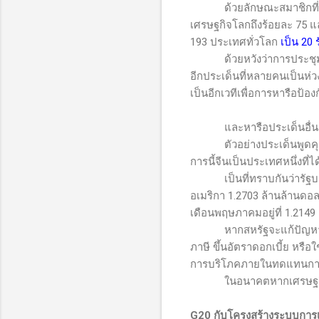
ด้วยลักษณะสมาชิกที
เศรษฐกิจโลกถึงร้อยละ
75
แล
193 ประเทศทั่วโลก
เป็น 20 
ด้วยหวังว่าการประชุ
อีกประเด็นที่หลายคนเป็นห่
เป็นอีกเวทีเพื่อการหารือป้อ
และหารือประเด็นอื่นๆ
ตัวอย่างประเด็นพูดค
การนี้จีนเป็นประเทศหนึ่งที
เป็นที่ทราบกันว่ารั
อเมริกา
1.2703
ล้านล้านดอลล
เดือนพฤษภาคมอยู่ที่
1.2149
หากสหรัฐจะแก้ปัญหา
ภาษี ขึ้นอัตราดอกเบี้ย หรือ
การบริโภคภายในทดแทนการส่
ในอนาคตหากเศรษฐกิ
G20
กับโครงสร้างระบบการ