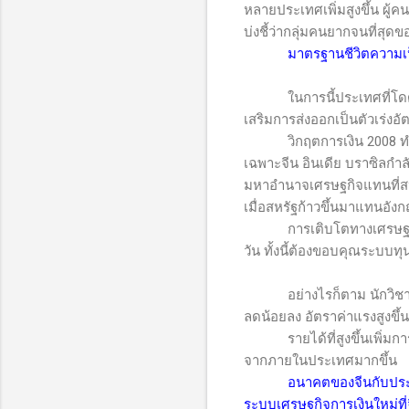
หลายประเทศเพิ่มสูงขึ้น ผู
บ่งชี้ว่ากลุ่มคนยากจนที่สุดข
มาตรฐานชีวิตความเป็
ในการนี้ประเทศที่โด
เสริมการส่งออกเป็นตัวเร่งอ
วิกฤตการเงิน 2008 ทำให้
เฉพาะจีน อินเดีย บราซิลกำลั
มหาอำนาจเศรษฐกิจแทนที่สหร
เมื่อสหรัฐก้าวขึ้นมาแทนอัง
การเติบโตทางเศรษฐกิจ การ
วัน ทั้งนี้ต้องขอบคุณระบบทุ
อย่างไรก็ตาม นักวิชาการบา
ลดน้อยลง อัตราค่าแรงสูงขึ้น
รายได้ที่สูงขึ้นเพิ
จากภายในประเทศมากขึ้น
อนาคตของจีนกับประเ
ระบบเศรษฐกิจการเงินใหม่ที