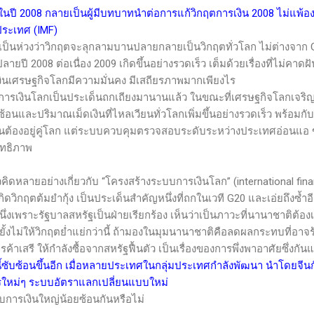
นปี 2008 กลายเป็นผู้มีบทบาทนำต่อการแก้วิกฤตการเงิน 2008 ไม่แพ้
ประเทศ (
IMF)
ป็นห่วงว่าวิกฤตจะลุกลามบานปลายกลายเป็นวิกฤตทั่วโลก ไม่ต่างจาก
G
ปี 2008 ต่อเนื่อง 2009 เกิดขึ้นอย่างรวดเร็ว เต็มด้วยเรื่องที่ไม่คาด
งินเศรษฐกิจโลกมีความมั่นคง มีเสถียรภาพมากเพียงไร
โลกเป็นประเด็นถกเถียงมานานแล้ว ในขณะที่เศรษฐกิจโลกเจริญเต
้อนและปริมาณเม็ดเงินที่ไหลเวียนทั่วโลกเพิ่มขึ้นอย่างรวดเร็ว พร้อม
ต้องอยู่คู่โลก แต่ระบบควบคุมตรวจสอบระดับระหว่างประเทศอ่อนแอ 
ิทธิภาพ
นวคิดหลายอย่างเกี่ยวกับ “โครงสร้างระบบการเงินโลก
” (international fin
อเกิดวิกฤตต้มยำกุ้ง เป็นประเด็นสำคัญหนึ่งที่ถกในเวที
G20
และเอ่ยถึงซ้ำอ
งเพราะรัฐบาลสหรัฐเป็นฝ่ายเรียกร้อง เห็นว่าเป็นภาวะที่นานาชาติต้อ
ั้งไม่ให้วิกฤตย่ำแย่กว่านี้ ถ้ามองในมุมนานาชาติคือลดผลกระทบที่อาจร้
ารค้าเสรี ให้กำลังซื้อจากสหรัฐฟื้นตัว เป็นเรื่องของการพึ่งพาอาศัยซึ่งกัน
ับซ้อนขึ้นอีก เมื่อหลายประเทศในกลุ่มประเทศกำลังพัฒนา นำโดยจีนกั
รใหม่ๆ ระบบอัตราแลกเปลี่ยนแบบใหม่
ารเงินใหญ่น้อยซ้อนกันหรือไม่