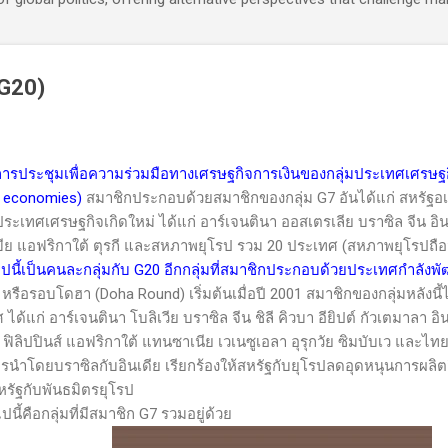
(G20)
การประชุมเพื่อความร่วมมือทางเศรษฐกิจการเงินของกลุ่มประเทศเศรษฐ
g economies)
สมาชิกประกอบด้วยสมาชิกของกลุ่ม G7 อันได้แก่ สหรัฐอเมริ
ะเทศเศรษฐกิจเกิดใหม่ ได้แก่ อาร์เจนตินา ออสเตรเลีย บราซิล จีน อินเด
ะเบีย แอฟริกาใต้ ตุรกี และสหภาพยุโรป รวม 20 ประเทศ (สหภาพยุโรปถือ
ไปนี้เป็นคนละกลุ่มกับ
G20
อีกกลุ่มที่สมาชิกประกอบด้วยประเทศกำลังพ
9 หรือรอบโดฮา
(Doha Round)
เริ่มต้นเมื่อปี 2001 สมาชิกของกลุ่มหลังนี
ได้แก่ อาร์เจนตินา โบลิเวีย บราซิล จีน ชิลี คิวบา อียิปต์ กัวเตมาลา อิน
 ฟิลิปปินส์ แอฟริกาใต้ แทนซาเนีย เวเนซูเอลา อุรุกวัย ซิมบับเว และไท
รนำโดยบราซิลกับอินเดีย เรียกร้องให้สหรัฐกับยุโรปลดอุดหนุนการผล
วสหรัฐกับพันธมิตรยุโรป
นี้คือกลุ่มที่มีสมาชิก
G7
รวมอยู่ด้วย