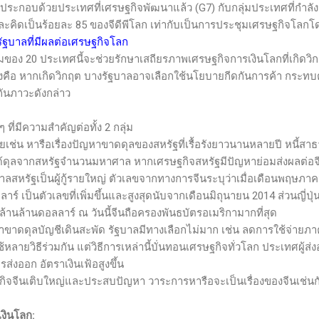
่ประกอบด้วยประเทศที่เศรษฐกิจพัฒนาแล้ว (
G7)
กับกลุ่มประเทศที่กำลัง
ะคิดเป็นร้อยละ
85
ของจีดีพีโลก เท่ากับเป็นการประชุมเศรษฐกิจโลกโ
รัฐบาลที่มีผลต่อเศรษฐกิจโลก
มของ 20 ประเทศนี้จะช่วยรักษาเสถียรภาพเศรษฐกิจการเงินโลกที่เกิดวิ
วงคือ หากเกิดวิกฤต บางรัฐบาลอาจเลือกใช้นโยบายกีดกันการค้า กระทบต
งกันภาวะดังกล่าว
 ที่มีความสำคัญต่อทั้ง 2 กลุ่ม
ุยเช่น หารือเรื่องปัญหาขาดดุลของสหรัฐที่เรื้อรังยาวนานหลายปี หนี้ส
่ได้ดุลจากสหรัฐจำนวนมหาศาล หากเศรษฐกิจสหรัฐมีปัญหาย่อมส่งผลต่อจีน
ฐบาลสหรัฐเป็นผู้กู้รายใหญ่ ตัวเลขจากทางการจีนระบุว่าเมื่อเดือนพฤษภ
าร์ เป็นตัวเลขที่เพิ่มขึ้นและสูงสุดนับจากเดือนมิถุนายน
2014
ส่วนญี่ปุ
ล้านล้านดอลลาร์ ณ วันนี้จีนถือครองพันธบัตรอเมริกามากที่สุด
ขาดดุลบัญชีเดินสะพัด รัฐบาลมีทางเลือกไม่มาก เช่น ลดการใช้จ่ายภา
ใช้หลายวิธีร่วมกัน แต่วิธีการเหล่านี้บั่นทอนเศรษฐกิจทั่วโลก ประเทศผู้
งออก อัตราเงินเฟ้อสูงขึ้น
จจีนเติบใหญ่และประสบปัญหา วาระการหารือจะเป็นเรื่องของจีนเช่นก
เงินโลก
: