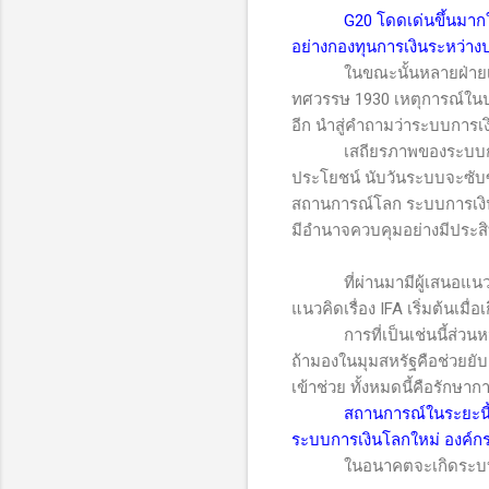
G20
โดดเด่นขึ้นมากใ
อย่างกองทุนการเงินระหว่าง
ในขณะนั้นหลายฝ่ายเ
ทศวรรษ 1930 เหตุการณ์ในปลาย
อีก นำสู่คำถามว่าระบบการเ
เสถียรภาพของระบบการเงิน
ประโยชน์ นับวันระบบจะซับซ
สถานการณ์โลก ระบบการเงิน
มีอำนาจควบคุมอย่างมีประส
ที่ผ่านมามีผู้เสนอแ
แนวคิดเรื่อง
IFA
เริ่มต้นเมื่
การที่เป็นเช่นนี้ส่วนหนึ่
ถ้ามองในมุมสหรัฐคือช่วยยับย
เข้าช่วย ทั้งหมดนี้คือรักษาก
สถานการณ์ในระยะนี้ซ
ระบบการเงินโลกใหม่ องค์ก
ในอนาคตจะเกิดระบบก