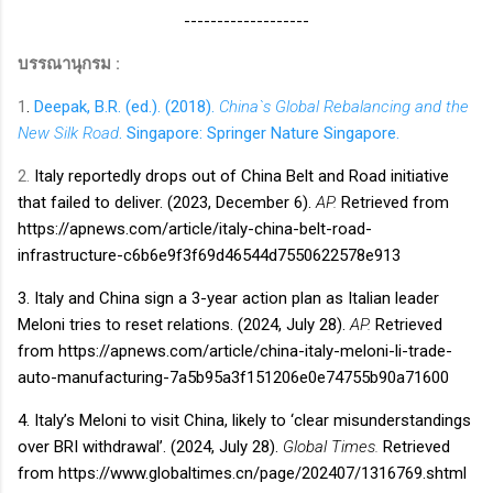
-------------------
บรรณานุกรม :
1
.
Deepak, B.R. (ed.). (2018).
China`s Global Rebalancing and the
New Silk Road
. Singapore: Springer Nature Singapore.
2.
Italy reportedly drops out of China Belt and Road initiative
that failed to deliver. (2023, December 6).
AP.
Retrieved from
https://apnews.com/article/italy-china-belt-road-
infrastructure-c6b6e9f3f69d46544d7550622578e913
3. Italy and China sign a 3-year action plan as Italian leader
Meloni tries to reset relations. (2024, July 28).
AP.
Retrieved
from https://apnews.com/article/china-italy-meloni-li-trade-
auto-manufacturing-7a5b95a3f151206e0e74755b90a71600
4. Italy’s Meloni to visit China, likely to ‘clear misunderstandings
over BRI withdrawal’. (2024, July 28).
Global Times.
Retrieved
from https://www.globaltimes.cn/page/202407/1316769.shtml