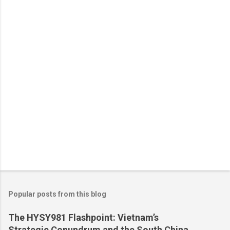
n
t
s
Popular posts from this blog
The HYSY981 Flashpoint: Vietnam’s
Strategic Conundrum and the South China