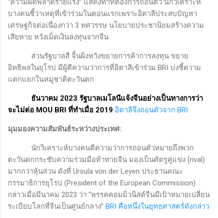
“ความผิดพลาดร้ายแรง” แสดงท่าทีต้องการถอนตัว นักวิเคราะห์
บางคนชี้ว่าเหตุที่เข้าร่วมในตอนแรกเพราะอิตาลีประสบปัญหา
เศรษฐกิจต่อเนื่องกว่า
3
ทศวรรษ นโยบายประชานิยมสร้างความ
เสียหาย หวังเม็ดเงินลงทุนจากจีน
ส่วนรัฐบาลสี จิ้นผิงหวังขยายการค้าการลงทุน ขยาย
อิทธิพลในยุโรป มีผู้ตีความว่าการที่อิตาลีเข้าร่วม
BRI
บ่งชี้ความ
แตกแยกในหมู่ชาติตะวันตก
ธันวาคม
2023
รัฐบาลเมโลนีแจ้งจีนอย่างเป็นทางการว่า
จะไม่ต่อ
MOU BRI
ที่ทำเมื่อ 2019
อิตาลีจึงถอนตัวจาก
BRI
มุมมองความสัมพันธ์ระหว่างประเทศ
:
นักวิเคราะห์บางคนตีความว่าการถอนตัวหมายถึงพวก
ตะวันตกกระชับความร่วมมือท้าทายจีน มองเป็นศัตรูคู่แข่ง (
rival
)
มากกว่าหุ้นส่วน ดังที่
Ursula von der Leyen
ประธานคณะ
กรรมาธิการยุโรป (
President of the European Commission)
กล่าวเมื่อมีนาคม 2023 ว่า “พรรคคอมมิวนิสต์จีนมีเป้าหมายเปลี่ยน
ระเบียบโลกที่จีนเป็นศูนย์กลาง”
BRI
คือหนึ่งในยุทธศาสตร์ดังกล่าว