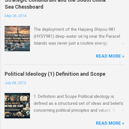
Sea Chessboard
May 26, 2014
The deployment of the Haiyang Shiyou-981
(HYSY981) deep-water oil rig near the Paracel
Islands was never just a routine energy
exploration mission. Instead, it served as a
READ MORE »
masterclass in China’s gray-zone tactics ,
meticulously engineered to test the breaking
points of both Vietnam and ASEAN. The
Political Ideology (1) Definition and Scope
ultimate conundrum for Hanoi and the wider
July 06, 2013
region remains highly relevant today: How do
you push back against creeping normalization
1. Definition and Scope Political ideology is
without sacrificing sovereignty, while avoiding
defined as a structured set of ideas and beliefs
an asymmetric war? The answer lies not at the
concerning political principles and values. It
barrel of a gun, but in the sophisticated art of
represents a coherent, rational system of
diplomacy, the balance of power, and the
READ MORE »
thought with a clear trajectory, ultimate goals,
preservation of strategic autonomy. Ever since