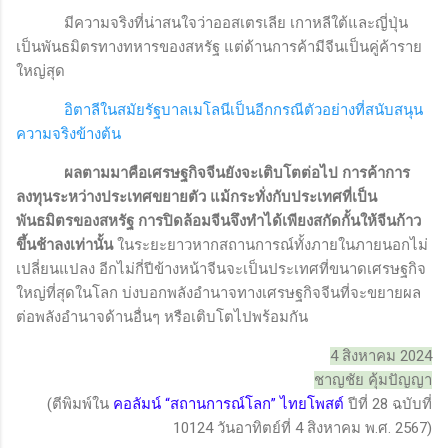
มีความจริงที่น่าสนใจว่าออสเตรเลีย เกาหลีใต้และญี่ปุ่น
เป็นพันธมิตรทางทหารของสหรัฐ แต่ด้านการค้ามีจีนเป็นคู่ค้าราย
ใหญ่สุด
อิตาลีในสมัยรัฐบาลเมโลนีเป็นอีกกรณีตัวอย่างที่สนับสนุน
ความจริงข้างต้น
ผลตามมาคือเศรษฐกิจจีนยังจะเติบโตต่อไป การค้าการ
ลงทุนระหว่างประเทศขยายตัว แม้กระทั่งกับประเทศที่เป็น
พันธมิตรของสหรัฐ การปิดล้อมจีนจึงทำได้เพียงสกัดกั้นให้จีนก้าว
ขึ้นช้าลงเท่านั้น
ในระยะยาวหากสถานการณ์ทั้งภายในภายนอกไม่
เปลี่ยนแปลง อีกไม่กี่ปีข้างหน้าจีนจะเป็นประเทศที่ขนาดเศรษฐกิจ
ใหญ่ที่สุดในโลก บ่งบอกพลังอำนาจทางเศรษฐกิจจีนที่จะขยายผล
ต่อพลังอำนาจด้านอื่นๆ หรือเติบโตไปพร้อมกัน
4 สิงหาคม 2024
ชาญชัย คุ้มปัญญา
(ตีพิมพ์ใน
คอลัมน์ “สถานการณ์โลก” ไทยโพสต์
ปีที่ 28 ฉบับที่
10124 วันอาทิตย์ที่ 4 สิงหาคม พ.ศ. 2567)