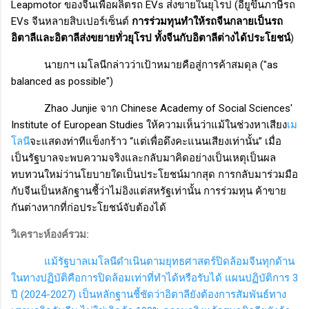
Leapmotor
ของจีนเพื่อผลิตรถ
EVs
ส่งขายในยุโรป (อียูขึ้นภาษีรถ
EVs
จีนหลายสิบเปอร์เซ็นต์
การร่วมทุนทำให้รถจีนกลายเป็นรถ
อิตาลีและอิตาลีส่งขยายทั่วยุโรป ทั้งจีนกับอิตาลีต่างได้ประโยชน์
)
นายกฯ เมโลนีกล่าวว่าเป้าหมายคือสู่การค้าสมดุล (
"as
balanced as possible")
Zhao Junjie
จาก
Chinese Academy of Social Sciences'
Institute of European Studies
ให้ความเห็นว่าแม้ในช่วงหาเสียง
เม
โลนี
จะแสดงท่าทีแข็งกร้าว “แต่เพื่อดึงคะแนนเสียงเท่านั้น” เมื่อ
เป็นรัฐบาลจะพบความจริงและกลับมาคิดอย่างเป็นเหตุเป็นผล
ทบทวนใหม่ว่านโยบายใดเป็นประโยชน์มากสุด การกลับมาร่วมมือ
กับจีนเป็นหลักฐานชี้ว่าไม่อิงแต่สหรัฐเท่านั้น การร่วมทุน ค้าขาย
กันต่างหากที่ก่อประโยชน์จับต้องได้
วิเคราะห์องค์รวม
:
แม้รัฐบาลเมโลนีดำเนินตามยุทธศาสตร์ปิดล้อมจีนทุกด้าน
ในทางปฏิบัติคือการปิดล้อมเท่าที่ทำได้หรือรับได้ แผนปฏิบัติการ 3
ปี (2024-2027) เป็นหลักฐานชี้ชัดว่าอิตาลียังต้องการสัมพันธ์ทาง