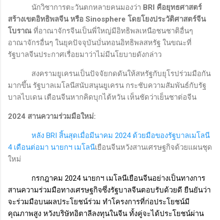
นักวิชาการตะวันตกหลายคนมองว่า
BRI
คือยุทธศาสตร์
สร้างเขตอิทธิพลจีน หรือ
Sinosphere
โดยโยงประวัติศาสตร์จีน
โบราณ
ที่อาณาจักรจีนเป็นพี่ใหญ่มีอิทธิพลเหนือชนชาติอื่นๆ
อาณาจักรอื่นๆ ในยุคปัจจุบันบั่นทอนอิทธิพลสหรัฐ ในขณะที่
รัฐบาลจีนประกาศเรื่อยมาว่าไม่มีนโยบายดังกล่าว
สงครามยูเครนเป็นปัจจัยกดดันให้สหรัฐกับยุโรปร่วมมือกัน
มากขึ้น รัฐบาลเมโลนีสนับสนุนยูเครน กระชับความสัมพันธ์กับรัฐ
บาลไบเดน เตือนจีนหากคิดบุกไต้หวัน เห็นชัดว่าเย็นชาต่อจีน
2024 สานความร่วมมือใหม่
:
หลัง
BRI
สิ้นสุดเมื่อมีนาคม 2024 ด้วยมือของรัฐบาลเมโลนี
4
เดือนต่อมา
นายกฯ เมโลนี
เยือนจีนหวังสานเศรษฐกิจด้วยแผนชุด
ใหม่
กรกฎาคม
2024
นายกฯ เมโลนีเยือนจีนอย่างเป็นทางการ
สานความร่วมมือทางเศรษฐกิจซึ่งรัฐบาลจีนตอบรับด้วยดี ยืนยันว่า
จะร่วมมือบนผลประโยชน์ร่วม ทำโครงการที่ก่อประโยชน์มี
คุณภาพสูง หวังบริษัทอิตาลีลงทุนในจีน ทั้งคู่จะได้ประโยชน์ผ่าน