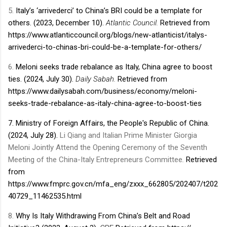
5.
Italy’s ‘arrivederci’ to China’s BRI could be a template for
others. (2023, December 10).
Atlantic Council.
Retrieved from
https://www.atlanticcouncil.org/blogs/new-atlanticist/italys-
arrivederci-to-chinas-bri-could-be-a-template-for-others/
6.
Meloni seeks trade rebalance as Italy, China agree to boost
ties. (2024, July 30).
Daily Sabah.
Retrieved from
https://www.dailysabah.com/business/economy/meloni-
seeks-trade-rebalance-as-italy-china-agree-to-boost-ties
7. Ministry of Foreign Affairs, the People's Republic of China.
(2024, July 28).
Li Qiang and Italian Prime Minister Giorgia
Meloni Jointly Attend the Opening Ceremony of the Seventh
Meeting of the China-Italy Entrepreneurs Committee
.
Retrieved
from
https://www.fmprc.gov.cn/mfa_eng/zxxx_662805/202407/t202
40729_11462535.html
8.
Why Is Italy Withdrawing From China’s Belt and Road