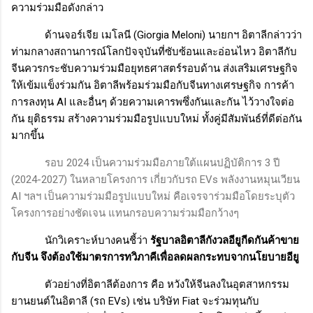
ความร่วมมือดังกล่าว
ด้านจอร์เจีย เมโลนี (
Giorgia Meloni)
นายกฯ อิตาลีกล่าวว่า
ท่ามกลางสถานการณ์โลกปัจจุบันที่ซับซ้อนและอ่อนไหว อิตาลีกับ
จีนควรกระชับความร่วมมือยุทธศาสตร์รอบด้าน ส่งเสริมเศรษฐกิจ
ให้เข้มแข็งร่วมกัน อิตาลีพร้อมร่วมมือกับจีนทางเศรษฐกิจ การค้า
การลงทุน
AI
และอื่นๆ ด้วยความเคารพซึ่งกันและกัน ไว้วางใจต่อ
กัน ยุติธรรม สร้างความร่วมมือรูปแบบใหม่ ทั้งคู่มีสัมพันธ์ที่ดีต่อกัน
มากขึ้น
รอบ
2024
เป็นความร่วมมือภายใต้แผนปฏิบัติการ 3 ปี
(2024-2027) ในหลายโครงการ เกี่ยวกับรถ
EVs
พลังงานหมุนเวียน
AI
ฯลฯ เป็นความร่วมมือรูปแบบใหม่ คือเจรจาร่วมมือโดยระบุตัว
โครงการอย่างชัดเจน แทนกรอบความร่วมมือกว้างๆ
นักวิเคราะห์บางคนชี้ว่า
รัฐบาลอิตาลีกังวลอียูกีดกันค้าขาย
กับจีน จึงต้องใช้มาตรการทวิภาคีเพื่อลดผลกระทบจากนโยบายอียู
ตัวอย่างที่อิตาลีต้องการ คือ หวังให้จีนลงในอุตสาหกรรม
ยานยนต์ในอิตาลี (รถ
EVs)
เช่น บริษัท
Fiat
จะร่วมทุนกับ