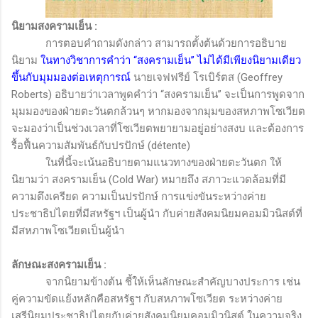
นิยามสงครามเย็น
:
การตอบคำถามดังกล่าว สามารถตั้งต้นด้วยการอธิบาย
นิยาม
ในทางวิชาการคำว่า “สงครามเย็น” ไม่ได้มีเพียงนิยามเดียว
ขึ้นกับมุมมองต่อเหตุการณ์
นายเจฟฟรีย์ โรเบิร์ตส
(
Geoffrey
Roberts)
อธิบายว่าเวลาพูดคำว่า “สงครามเย็น” จะเป็นการพูดจาก
มุมมองของฝ่ายตะวันตกล้วนๆ หากมองจากมุมของสหภาพโซเวียต
จะมองว่าเป็นช่วงเวลาที่โซเวียตพยายามอยู่อย่างสงบ และต้องการ
รื้อฟื้นความสัมพันธ์กับปรปักษ์ (
détente)
ในที่นี้จะเน้นอธิบายตามแนวทางของฝ่ายตะวันตก ให้
นิยามว่า สงครามเย็น
(Cold War)
หมายถึง สภาวะแวดล้อมที่มี
ความตึงเครียด ความเป็นปรปักษ์ การแข่งขันระหว่างค่าย
ประชาธิปไตยที่มีสหรัฐฯ เป็นผู้นำ กับค่ายสังคมนิยมคอมมิวนิสต์ที่
มีสหภาพโซเวียตเป็นผู้นำ
ลักษณะสงครามเย็น
:
จากนิยามข้างต้น ชี้ให้เห็นลักษณะสำคัญบางประการ เช่น
คู่ความขัดแย้งหลักคือสหรัฐฯ กับสหภาพโซเวียต ระหว่างค่าย
เสรีนิยมประชาธิปไตยกับค่ายสังคมนิยมคอมมิวนิสต์ ในความจริง