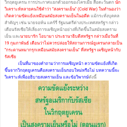
วิกฤตยูเครน การประกาศแยกตัวออกของไครเมีย สื่อตะวันตก
นัก
วิเคราะห์หลายคนใช้คำว่า “สงครามเย็น”
(Cold War)
ในทำนองว่า
เกิดความขัดแย้งเหมือนสมัยสงครามเย็นในอดีต
แม้กระทั่งบุคคล
สำคัญๆ เช่น นายจอห์น แคร์รี่ รัฐมนตรีต่างประเทศสหรัฐฯ กล่าว
เตือนรัสเซียให้เลี่ยงการเผชิญหน้าอย่างที่เกิดขึ้นในสมัยสงคราม
เย็น และ
นายบารัก โอบามา ประธานาธิบดีสหรัฐฯ กล่าวเมื่อวันที่
19 กุมภาพันธ์ เตือนว่าไม่ควรปล่อยให้สถานการณ์ยูเครนกลายเป็น
“กระดานหมากรุกเหมือนสมัยสงครามเย็น” ที่สหรัฐฯ เผชิญหน้ากับ
รัสเซีย
เป็นที่มาของคำถามว่าการเผชิญหน้า ความขัดแย้งที่เกิด
ขึ้นจากวิกฤตยูเครนคือสงครามเย็นรอบใหม่หรือไม่ บทความนี้จะ
วิเคราะห์เพื่ออธิบายสงครามเย็น และข้อวิพากษ์
ดังนี้