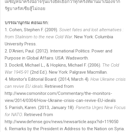
เผชิญหน้าครั้งนี้อาจรุนแรงยืดเยื้อกว่าทุกครั้งที่ผ่านมาเนื่องจาก
รัฐบาลรัสเซียสู้ไม่ถอย
บรรณานุกรม ตอนแรก:
1.
Cohen, Stephen F. (2009).
Soviet fates and lost alternatives :
from Stalinism to the new Cold War
. New York: Columbia
University Press.
2. D'Anieri, Paul. (2012). International Politics: Power and
Purpose in Global Affairs. USA: Wadsworth.
3.
Dockrill, Michael L., & Hopkins, Michael F. (2006).
The Cold
War 1945-91
(2nd Ed.). New York: Palgrave Macmillan.
4. Monitor's Editorial Board. (2014, March 4).
How Ukraine crisis
can revive EU ideals
. Retrieved from
http://www.csmonitor.com/Commentary/the-monitors-
view/2014/0304/How-Ukraine-crisis-can-revive-EU-ideals
5. Parrish, Karen. (2013, January 18).
Panetta Urges New Focus
for NATO
. Retrieved from
http://www.defense.gov/news/newsarticle.aspx?id=119050
6. Remarks by the President in Address to the Nation on Syria.