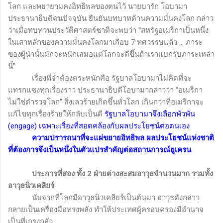
โลก และพยายามคงอิทธิพลของตนไว้ นายบารัก โอบามา
ประธานาธิบดีคนปัจจุบัน ยืนยันบทบาทด้านความมั่นคงโลก กล่าว
ว่าเมื่อทบทวนประวัติศาสตร์ชาติจะพบว่า “สหรัฐอเมริกาเป็นหนึ่ง
ในเสาหลักของความมั่นคงโลกมาเกือบ 7 ทศวรรษแล้ว ... ภาระ
ของผู้นำนั้นมักจะหนักเสมอแต่โลกจะดีขึ้นถ้าเราแบกรับภาระเหล่า
นี้”
เรื่องที่จำต้องตระหนักคือ รัฐบาลโอบามาไม่คิดที่จะ
แทรกแซงทุกเรื่องราว ประธานาธิบดีโอบามากล่าวว่า “อเมริกา
ไม่ใช่ตำรวจโลก” สิ่งเลวร้ายเกิดขึ้นทั่วโลก เกินกว่าที่อเมริกาจะ
แก้ไขทุกเรื่องร้ายให้กลับเป็นดี
รัฐบาลโอบามาจึงเลือกพัวพัน
(
engage
) เฉพาะเรื่องที่สอดคล้องกับผลประโยชน์ต่อตนเอง
ความปรารถนาที่จะแผ่ขยายอิทธิพล ผลประโยชน์แห่งชาติ
ที่ต้องการจึงเป็นหนึ่งในตัวแปรสำคัญต่อสถานการณ์ยูเครน
ประการที่สอง ทั้ง 2 ฝ่ายต่างสะสมอาวุธจำนวนมาก รวมทั้ง
อาวุธนิวเคลียร์
นับจากที่โลกมีอาวุธนิวเคลียร์เป็นต้นมา อาวุธดังกล่าว
กลายเป็นเครื่องมือทรงพลัง ทำให้ประเทศผู้ครอบครองมีอำนาจ
เป็นที่เกรงกลัว