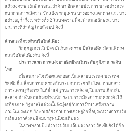
แล้วสงครามเย็นมีลักษณะสำคัญๆ อีกหลายประการ บางอย่างตรง
กับสถานการณ์ความขัดแย้งจากยูเครน บางอย่างแตกต่าง และบาง
อย่างอยู่ก้ำกึ่งระหว่างทั้ง 2 ในบทความนี้จะนำเสนอลักษณะบาง
ประการที่สำคัญโดยสังเขป ดังนี้
ลักษณะที่ตรงกันหรือใกล้เคียง
:
วิกฤตยูเครนในปัจจุบันกับสงครามเย็นในอดีต มีส่วนที่ตรง
กันหรือใกล้เคียงกัน ดังนี้
ประการแรก การแผ่ขยายอิทธิพลในระดับภูมิภาค ระดับ
โลก
เมื่อสหภาพโซเวียตแตกออกเป็นหลายประเทศ ประเทศ
รัสเซียก็เปลี่ยนการปกครองเป็นระบอบประชาธิปไตย ท่ามกลาง
ภาวะเศรษฐกิจภายในที่ย่ำแย่ ฐานะการคลังอยู่ในสภาพเกือบล้ม
ละลาย ค่าเงินอ่อนตัวอย่างหนัก ระบบการเมืองการปกครองยังไร้
เสถียรภาพ รัฐบาลในช่วงนั้นจึงมุ่งอยู่กับการรักษาเสถียรภาพ
ภายในประเทศ รักษาเสถียรภาพทางเศรษฐกิจที่อยู่ระหว่างการปรับ
เปลี่ยนจากสังคมนิยมมาสู่ทุนนิยมเต็มตัว
ในช่วงหลายปีแห่งการปรับเปลี่ยนดังกล่าว รัสเซียยังได้ชื่อ