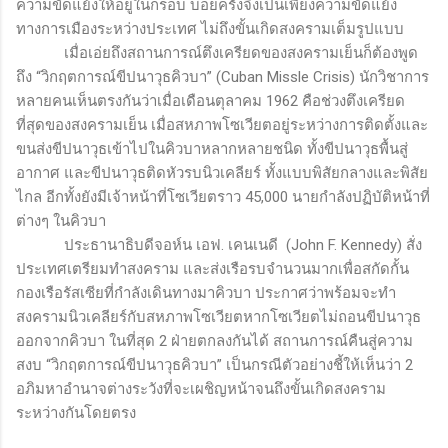
ความขัดแย้งให้อยู่ในกรอบ บ่อยครั้งจึงเป็นเพียงความขัดแย้ง
ทางการเมืองระหว่างประเทศ ไม่ถึงขั้นเกิดสงครามเต็มรูปแบบ
เมื่อเอ่ยถึงสถานการณ์ตึงเครียดของสงครามเย็นก็ต้องพูด
ถึง “วิกฤตการณ์ขีปนาวุธคิวบา”
(Cuban Missle Crisis)
นักวิชาการ
หลายคนเห็นตรงกันว่าเมื่อเดือนตุลาคม 1962 คือช่วงตึงเครียด
ที่สุดของสงครามเย็น เมื่อสหภาพโซเวียตอยู่ระหว่างการติดตั้งและ
ขนส่งขีปนาวุธเข้าไปในคิวบาหลากหลายชนิด ทั้งขีปนาวุธพื้นสู่
อากาศ และขีปนาวุธติดหัวรบนิวเคลียร์ ทั้งแบบพิสัยกลางและพิสัย
ไกล อีกทั้งยังมีเจ้าหน้าที่โซเวียตราว 45,000 นายกำลังปฏิบัติหน้าที่
ต่างๆ ในคิวบา
ประธานาธิบดีจอห์น เอฟ. เคนเนดี
(John F. Kennedy
) สั่ง
ประเทศเตรียมทำสงคราม และส่งเรือรบจำนวนมากเพื่อสกัดกั้น
กองเรือรัสเซียที่กำลังเดินทางมาคิวบา ประกาศว่าพร้อมจะทำ
สงครามนิวเคลียร์กับสหภาพโซเวียตหากโซเวียตไม่ถอนขีปนาวุธ
ออกจากคิวบา ในที่สุด 2 ฝ่ายตกลงกันได้ สถานการณ์คืนสู่ความ
สงบ “วิกฤตการณ์ขีปนาวุธคิวบา” เป็นกรณีตัวอย่างชี้ให้เห็นว่า 2
อภิมหาอำนาจต่างระวังที่จะเผชิญหน้าจนถึงขั้นเกิดสงคราม
ระหว่างกันโดยตรง