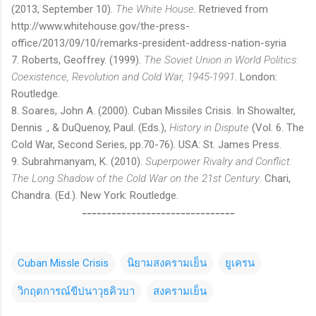
(2013, September 10).
The White House
. Retrieved from
http://www.whitehouse.gov/the-press-
office/2013/09/10/remarks-president-address-nation-syria
7. Roberts, Geoffrey. (1999).
The Soviet Union in World Politics:
Coexistence, Revolution and Cold War, 1945-1991
. London:
Routledge.
8. Soares, John A. (2000). Cuban Missiles Crisis. In Showalter,
Dennis ., & DuQuenoy, Paul. (Eds.),
History in Dispute
(Vol. 6. The
Cold War, Second Series, pp.70-76). USA: St. James Press.
9. Subrahmanyam, K. (2010).
Superpower Rivalry and Conflict:
The Long Shadow of the Cold War on the 21st Century
. Chari,
Chandra. (Ed.). New York: Routledge.
-------------------------------
Cuban Missle Crisis
นิยามสงครามเย็น
ยูเครน
วิกฤตการณ์ขีปนาวุธคิวบา
สงครามเย็น