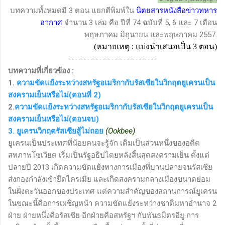
บทความทั้งหมดมี 3 ตอน แยกตีพิมพ์ใน
นิตยสารหนังสือข่าวทหาร
อากาศ
จำนวน 3 เล่ม คือ ปีที่ 74 ฉบับที่ 5, 6 และ 7 เดือน
พฤษภาคม มิถุนายน และพฤษภาคม 2557.
(
หมายเหตุ : แบ่งนำเสนอเป็น
3
ตอน)
-----------------------------
บทความที่เกี่ยวข้อง :
1.
ความขัดแย้งระหว่างสหรัฐอเมริกากับรัสเซียในวิกฤตยูเครนเป็น
สงครามเย็นหรือไม่(ตอนที่ 2)
2.
ความขัดแย้งระหว่างสหรัฐอเมริกากับรัสเซียในวิกฤตยูเครนเป็น
สงครามเย็นหรือไม่(ตอนจบ)
3. ยูเครนวิกฤตรัสเซียสู้ไม่ถอย
(Ookbee)
ยูเครนเป็นประเทศที่น้อยคนจะรู้จัก เดิมเป็นส่วนหนึ่งของอดีต
สหภาพโซเวียต เริ่มเป็นรัฐอธิปไตยหลังสิ้นสุดสงครามเย็น ตั้งแต่
ปลายปี 2013 เกิดความขัดแย้งทางการเมืองที่บานปลายจนรัสเซีย
ส่งกองกำลังเข้ายึดไครเมีย และเกิดสงครามกลางเมืองขนาดย่อม
ในฝั่งตะวันออกของประเทศ แต่ความสำคัญของสถานการณ์ยูเครน
ในขณะนี้คือการเผชิญหน้า ความขัดแย้งระหว่างชาติมหาอำนาจ 2
ฝ่าย ฝ่ายหนึ่งคือรัสเซีย อีกฝ่ายคือสหรัฐฯ กับพันธมิตรอียู การ