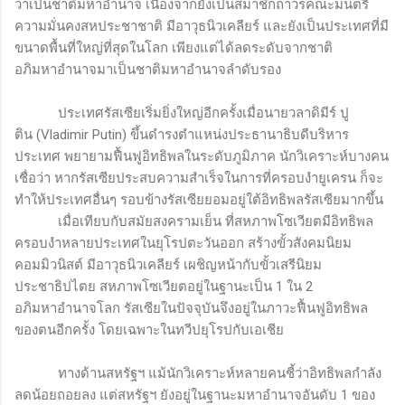
ว่าเป็นชาติมหาอำนาจ เนื่องจากยังเป็นสมาชิกถาวรคณะมนตรี
ความมั่นคงสหประชาชาติ มีอาวุธนิวเคลียร์ และยังเป็นประเทศที่มี
ขนาดพื้นที่ใหญ่ที่สุดในโลก เพียงแต่ได้ลดระดับจากชาติ
อภิมหาอำนาจมาเป็นชาติมหาอำนาจลำดับรอง
ประเทศรัสเซียเริ่มยิ่งใหญ่อีกครั้งเมื่อนายวลาดิมีร์
ปู
ติน
(
Vladimir Putin
) ขึ้นดำรงตำแหน่งประธานาธิบดีบริหาร
ประเทศ พยายามฟื้นฟูอิทธิพลในระดับภูมิภาค นักวิเคราะห์บางคน
เชื่อว่า หากรัสเซียประสบความสำเร็จในการที่ครอบงำยูเครน ก็จะ
ทำให้ประเทศอื่นๆ รอบข้างรัสเซียยอมอยู่ใต้อิทธิพลรัสเซียมากขึ้น
เมื่อเทียบกับสมัยสงครามเย็น ที่สหภาพโซเวียตมีอิทธิพล
ครอบงำหลายประเทศในยุโรปตะวันออก สร้างขั้วสังคมนิยม
คอมมิวนิสต์ มีอาวุธนิวเคลียร์ เผชิญหน้ากับขั้วเสรีนิยม
ประชาธิปไตย สหภาพโซเวียตอยู่ในฐานะเป็น 1 ใน 2
อภิมหาอำนาจโลก รัสเซียในปัจจุบันจึงอยู่ในภาวะฟื้นฟูอิทธิพล
ของตนอีกครั้ง โดยเฉพาะในทวีปยุโรปกับเอเชีย
ทางด้านสหรัฐฯ แม้นักวิเคราะห์หลายคนชี้ว่าอิทธิพลกำลัง
ลดน้อยถอยลง แต่สหรัฐฯ ยังอยู่ในฐานะมหาอำนาจอันดับ 1 ของ