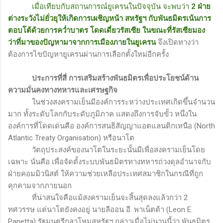
เมื่อเทียบกับสถานการณ์ยูเครนในปัจจุบัน จะพบว่า
2 ฝ่าย
ต่างระวังไม่ยั่วยุให้เกิดการเผชิญหน้า สหรัฐฯ กับพันธมิตรเน้นการ
ตอบโต้ด้วยการคว่ำบาตร โดดเดี่ยวรัสเซีย ในขณะที่รัสเซียมอง
ว่าที่มาของปัญหามาจากการเมืองภายในยูเครน
จึงเปิดทางว่า
ต้องการไขปัญหายูเครนผ่านการเลือกตั้งใหม่อีกครั้ง
ประการที่สี่ การเสริมสร้างพันธมิตรเพื่อประโยชน์ด้าน
ความมั่นคงทางทหารและเศรษฐกิจ
ในช่วงสงครามเย็นมีองค์การระหว่างประเทศเกิดขึ้นจำนวน
มาก ทั้งระดับโลกกับระดับภูมิภาค แสดงถึงการจับขั้ว หนึ่งใน
องค์การที่โดดเด่นคือ องค์การสนธิสัญญาแอตแลนติกเหนือ
(North
Atlantic Treaty Organisation)
หรือนาโต
วัตถุประสงค์ของนาโตในระยะนั้นมีเพื่อสงครามเย็นโดย
เฉพาะ นั่นคือ เพื่อจัดตั้งระบบพันธมิตรทางทหารถ่วงดุลอำนาจกับ
ฝ่ายคอมมิวนิสต์ ให้ความช่วยเหลือประเทศสมาชิกในกรณีที่ถูก
คุกคามจากภายนอก
ที่น่าสนใจคือแม้สงครามเย็นจะสิ้นสุดลงแล้วกว่า 2
ทศวรรษ แต่นาโตยังคงอยู่ นายลีออน อี. พาเน็ตต้า (
Leon E.
Panetta)
รัฐมนตรีกลาโหมสหรัฐฯ กล่าวเมื่อไม่นานนี้ว่า พันธมิตร