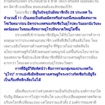
ถ่านหินกับเหล็ก ประกอบด้วย 6 ชาติ ได้แก่ ฝรั่งเศส เยอมันตะวัน
ตก อิตาลี เบลเยี่ยม ฮอลแลนด์และลักเซมเบิร์ก
ไม่น่าเชื่อว่า
อียูในปัจจุบันมีสมาชิกถึง 28 ประเทศ ใน
จำนวนนี้ 11 เป็นเคยเป็นพันธมิตรหรือส่วนหนึ่งของอดีตสหภาพ
โซเวียตมาก่อน มิตรประเทศของรัสเซียในยุโรปตะวันออกนับวันจะ
ลดน้อยลง ในขณะที่สหภาพยุโรปมีขนาดใหญ่โตขึ้น
ประเทศที่เข้าร่วมสมาชิกอียูจะได้รับโอกาสทางการค้าการ
ลงทุนมากว่าประเทศนอกสมาชิก แต่สิ่งที่เสียไปคืออธิปไตย โดย
เฉพาะอธิปไตยทางด้านเศรษฐกิจ ที่รัฐบาลไม่อาจตัดสินใจ
นโยบายเศรษฐกิจได้ด้วยตนอย่างสมบูรณ์ แต่ขึ้นกับนโยบายร่วม
ของสหภาพ ซึ่งมักจะอิงชาติสมาชิกที่มีอำนาจเศรษฐกิจการเมือง
มากกว่า โดยเฉพาะประเทศแถบยุโรปตะวันตก
การที่อียูมีวิสัยทัศน์ว่า คือการรวมกลุ่มของประเทศใน
“ยุโรป” การแย่งชิงอิทธิพลทางเศรษฐกิจระหว่างรัสเซียกับอียูจึง
เป็นเรื่องที่หลีกเลี่ยงไม่ได้
เมื่อเทียบระหว่างช่วงสงครามเย็นกับปัจจุบัน องค์การนาโต
กับอียู มีพัฒนาการไปสู่การเติบโต และปรับเปลี่ยนยุทธศาสตร์ตาม
บริบทโลกที่เปลี่ยนแปลง แต่โดยรวมแล้วทั้ง 2 องค์การของชาติ