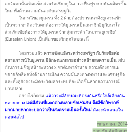
ตะวันตกนั้นเข้มแข็ง ส่วนรัสเซียอยู่ในภาวะฟื้นฟูระบบพันธมิตรขึ้น
ใหม่ ทั้งด้านความมั่นคงกับเศรษฐกิจ
ในกรณีของยูเครน ทั้ง 2 ฝ่ายต้องปรารถนาดึงยูเครนเข้า
เป็นพวก ชาติตะวันตกต้องการให้ยูเครนเป็นสมาชิกอียูกับนาโต
ส่วนรัสเซียต้องการให้ยูเครนเข้ากลุ่มการค้า
“
สหภาพยูเรเชีย
”
(Eurasian Union)
เป็นที่มาของวิกฤตในขณะนี้
โดยรวมแล้ว
ความขัดแย้งระหว่างสหรัฐฯ กับรัสเซียต่อ
สถานการณ์ในยูเครน มีลักษณะหลายอย่างคล้ายสงครามเย็น
เช่น
เป็นการเผชิญหน้าระหว่าง 2 ชาติมหาอำนาจ ความต้องการแผ่
ขยายอิทธิพลทั้งด้านการเมือง ความมั่นคงทางทหารและเศรษฐกิจ
และทั้งคู่ยังคงระมัดระวังผลกระทบที่จะเกิดขึ้นหากสถานการณ์
บานปลาย
อย่างไรก็ตาม
แม้ว่าจะมีลักษณะที่ตรงกันหรือใกล้เคียงกัน
หลายอย่าง
แต่มีส่วนที่แตกต่างหลายข้อเช่นกัน จึงมีข้อวิพากษ์
มากมายหากจะบอกว่าเป็นสงครามเย็นครั้งใหม่
ดังจะนำเสนอใน
ตอนต่อไป
พฤษภาคม 2014
ชาญชัย คุ้มปัญญา